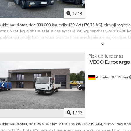
1
/
18
Būklė:
naudotas
, rida:
333 000 km
, galia:
130 kW (176,75 AG)
, pirmoji registra
voris:
5 140 kg
, didžiausias leistinas svoris:
2 350 kg
, bendras svoris:
7 490 k
spalvos
, vairuotojo kabina:
kitas
, pavaros tipas:
mechaninis
, emisijos klasė:
E
kaičius:
6
, krovimo vietos ilgis:
6 100 mm
, krovinių skyriaus plotis:
2 450 mm
reitis:
90 km/h
, Įranga:
ABS, borto kompiuteris, centrinis užraktas, elektr
kontrolė
,
Pick-up furgonas
IVECO
Eurocargo 
Atzenhain
1 116 km
1
/
13
Būklė:
naudotas
, rida:
244 363 km
, galia:
134 kW (182,19 AG)
, pirmoji registra
apžiūra (TÜV):
06/2025
, pavaros tipas:
mechaninis
, emisijos klasė:
Euro 3
, kr