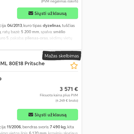
(PVM negalimas išskirti)
Siųsti užklausą
cija:
04/2013
, kuro tipas:
dyzelinas
, tuščias
g
, ratų bazė:
5 200 mm
, spalva:
smėlio
uro 5
, pakaba:
plienas-oras
, sėdimų vietų
, krovos erdvės aukštis:
500 mm
, maksimalus
oninė stabilumo programa (ESP), trauki
Mažas skelbimas
ML 80E18 Pritsche
3 571 €
Fiksuota kaina plius PVM
(4 249 € bruto)
Siųsti užklausą
cija:
11/2006
, bendras svoris:
7 490 kg
, kita
ovimo vietos ilgis:
6 120 mm
, krovinių skyriaus