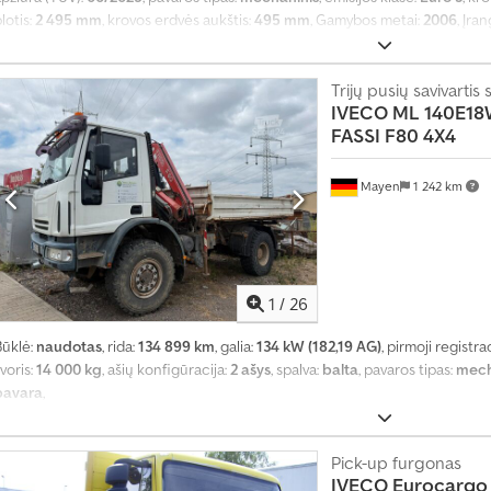
lotis:
2 495 mm
, krovos erdvės aukštis:
495 mm
, Gamybos metai:
2006
, Įra
Trijų pusių savivartis
IVECO
ML 140E18
FASSI F80 4X4
Mayen
1 242 km
1
/
26
Būklė:
naudotas
, rida:
134 899 km
, galia:
134 kW (182,19 AG)
, pirmoji registra
voris:
14 000 kg
, ašių konfigūracija:
2 ašys
, spalva:
balta
, pavaros tipas:
mech
pavara
,
Pick-up furgonas
IVECO
Eurocargo