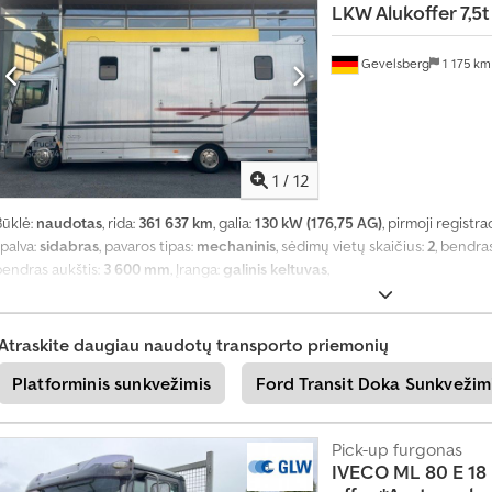
ą
LKW Alukoffer 7,5t
S
u
Gevelsberg
1 175 k
ž
i
n
o
k
1
/
12
i
t
Būklė:
naudotas
, rida:
361 637 km
, galia:
130 kW (176,75 AG)
, pirmoji registra
e
palva:
sidabras
, pavaros tipas:
mechaninis
, sėdimų vietų skaičius:
2
, bendras
d
a
bendras aukštis:
3 600 mm
, Įranga:
galinis keltuvas
,
b
a
r
Atraskite daugiau naudotų transporto priemonių
+
Platforminis sunkvežimis
Ford Transit Doka Sunkvežim
4
9
2
Pick-up furgonas
0
IVECO
ML 80 E 18
1