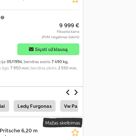
m
9 999 €
Fiksuota kaina
(PVM negalimas išskirti)
Siųsti užklausą
cija:
05/1994
, bendras svoris:
7 490 kg
,
 ilgis:
7 950 mm
, bendras plotis:
2 550 mm
,
iai
Ledų Furgonas
Vw Paimti
Vw Panelinis
Mažas skelbimas
 Pritsche 6,20 m