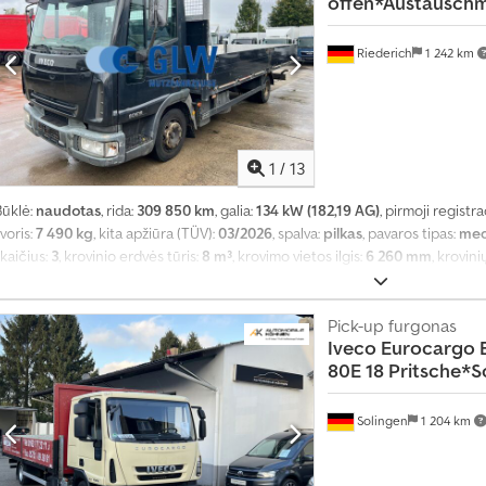
offen*Austausch
8
5
8
Riederich
1 242 km
9
5
5
0
7
1
/
13
Būklė:
naudotas
, rida:
309 850 km
, galia:
134 kW (182,19 AG)
, pirmoji registra
voris:
7 490 kg
, kita apžiūra (TÜV):
03/2026
, spalva:
pilkas
, pavaros tipas:
mec
kaičius:
3
, krovinio erdvės tūris:
8 m³
, krovimo vietos ilgis:
6 260 mm
, krovini
ukštis:
500 mm
,
Pick-up furgonas
Iveco
Eurocargo 
80E 18 Pritsche*S
Solingen
1 204 km