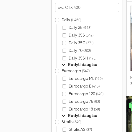
Daily
(1 460)
Daily 35
(948)
Daily 35S
(647)
Daily 35C
(371)
Daily 70
(202)
Daily 35S11
(175)
Rodyti daugiau
Eurocargo
(547)
Eurocargo ML
(169)
Eurocargo E
(415)
Eurocargo 120
(149)
Eurocargo 75
(92)
Eurocargo 18
(59)
Rodyti daugiau
Stralis
(340)
Stralis AS
(87)