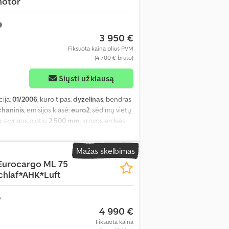
motor
3 950 €
Fiksuota kaina plius PVM
(4 700 € bruto)
Siųsti užklausą
cija:
01/2006
, kuro tipas:
dyzelinas
, bendras
haninis
, emisijos klasė:
euro2
, sėdimų vietų
ų skyriaus plotis:
2 500 mm
, krovos erdvės
Mažas skelbimas
Eurocargo ML 75
chlaf*AHK*Luft
4 990 €
Fiksuota kaina