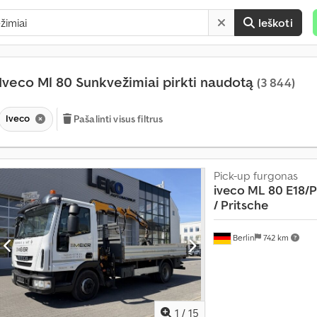
Ieškoti
Iveco Ml 80 Sunkvežimiai pirkti naudotą
(3 844)
Iveco
Pašalinti visus filtrus
K
Pick-up furgonas
a
iveco
ML 80 E18/P
s
/ Pritsche
m
ė
Berlin
742 km
n
e
s
į
d
1
/
15