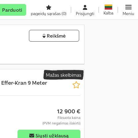
Parduoti
Kalba
pageidų sąrašas
(0)
Prisijungti
Meniu
Reikšmė
Mažas skelbimas
 Effer-Kran 9 Meter
12 900 €
Fiksuota kaina
(PVM negalimas išskirti)
Siųsti užklausą