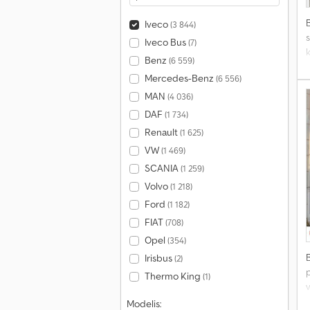
Iveco
(3 844)
s
Iveco Bus
(7)
Benz
(6 559)
Mercedes-Benz
(6 556)
u
MAN
(4 036)
DAF
(1 734)
Renault
(1 625)
VW
(1 469)
SCANIA
(1 259)
Volvo
(1 218)
Ford
(1 182)
FIAT
(708)
Opel
(354)
Irisbus
(2)
Thermo King
(1)
s
Modelis: