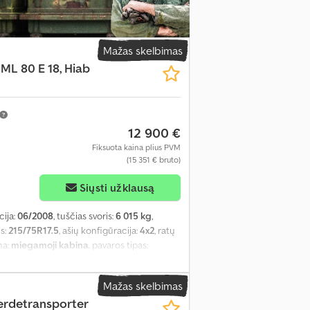
Mažas skelbimas
ML 80 E 18, Hiab
12 900 €
Fiksuota kaina plius PVM
(15 351 € bruto)
Siųsti užklausą
cija:
06/2008
, tuščias svoris:
6 015 kg
,
s:
215/75R17.5
, ašių konfigūracija:
4x2
, ratų
na:
miegamoji kabina
, pavaros tipas:
 bendras ilgis:
2 550 mm
, bendras plotis:
 krovos erdvės aukštis:
800 mm
, Įranga:
ABS,
Mažas skelbimas
o lygis
,
erdetransporter