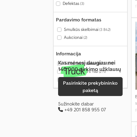
Defektas
(3)
p
Pardavimo formatas
Smulkūs skelbimai
(3 842)
Aukcionai
(2)
Informacija
Kas mėnesį daugiau nei
Tik su nuotraukomis
(3 814)
140 000 pirkimo užklausų
Tik su vaizdo įrašu
(230)
Tik patikrinti pardavėjai
(217)
Pasirinkite prekybininko
paketą
s
Sužinokite dabar
+49 201 858 955 07