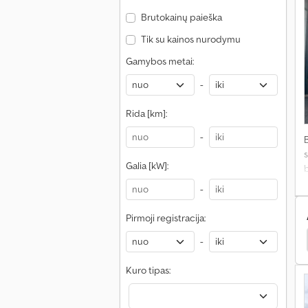
Brutokainų paieška
Tik su kainos nurodymu
Gamybos metai:
-
Rida [km]:
-
s
Galia [kW]:
-
Pirmoji registracija:
edes-Benz Antos
Renault D Sunkvežimiai
Daf Lf
-
Kuro tipas: