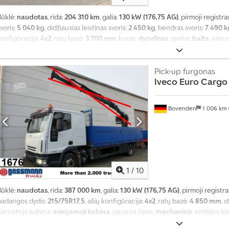
a
u
Būklė:
naudotas
, rida:
204 310 km
, galia:
130 kW (176,75 AG)
, pirmoji registra
g
voris:
5 040 kg
, didžiausias leistinas svoris:
2 450 kg
, bendras svoris:
7 490 k
i
konfigūracija:
4x2
, ratų bazė:
3 700 mm
, kuras:
dyzelinas
, spalva:
balta
, vair
a
mechaninis
, emisijos klasė:
nėra
, pakaba:
kitas
, sėdimų vietų skaičius:
3
, bend
u
4 220 mm
, krovinių skyriaus plotis:
2 290 mm
, veikimo valandos:
90 h
, statybi
n
žraktas, kranas, priekabos jungtis, suodžių filtras
Pick-up furgonas
,
e
Iveco
Euro Cargo 
i
1
4
Bovenden
1 006 km
0
0
0
0
1
/
10
p
i
Būklė:
naudotas
, rida:
387 000 km
, galia:
130 kW (176,75 AG)
, pirmoji registra
r
padangos dydis:
215/75R17.5
, ašių konfigūracija:
4x2
, ratų bazė:
4 850 mm
, 
k
vairuotojo kabina:
miegamoji kabina
, pavaros tipas:
mechaninis
, emisijos kl
i
kaičius:
2
, krovimo vietos ilgis:
5 100 mm
, krovinių skyriaus plotis:
2 470 mm
,
m