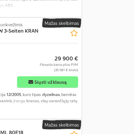
nga:
ABS
,
Mažas skelbimas
 sunkvežimis
W 3-Seiten KRAN
29 900 €
Fiksuota kaina plius PVM
(35 581 € bruto)
Siųsti užklausą
cija:
12/2005
, kuro tipas:
dyzelinas
, bendras
aninis
, Įranga:
kranas, visų varančiųjų ratų
Mažas skelbimas
 ML 80E18