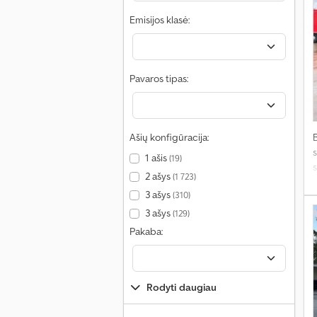
Emisijos klasė:
Pavaros tipas:
Ašių konfigūracija:
s
1 ašis
(19)
s
2 ašys
(1 723)
a
3 ašys
(310)
3 ašys
(129)
Pakaba:
Rodyti daugiau