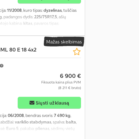
cija:
11/2008
, kuro tipas:
dyzelinas
, tuščias
g
, padangos dydis:
225/75R17,5
, ašių
uotojo kabina:
kitas
, pavaros tipas:
ras ilgis:
6 650 mm
, krovimo vietos ilgis:
nis aukštis:
2 750 mm
, Įranga:
ABS, centrinis
Mažas skelbimas
ML 80 E 18 4x2
6 900 €
Fiksuota kaina plius PVM
(8 211 € bruto)
Siųsti užklausą
cija:
06/2008
, bendras svoris:
7 490 kg
,
stabdžiai:
variklio stabdymas
, spalva:
balta
,
asė:
Euro 5
, pakaba:
plienas
, sėdimų vietų
 krovos erdvės aukštis:
800 mm
, Įranga:
ABS,