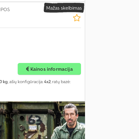
Mažas skelbimas
MPOS
Kainos informacija
0 kg
, ašių konfigūracija:
4x2
, ratų bazė: