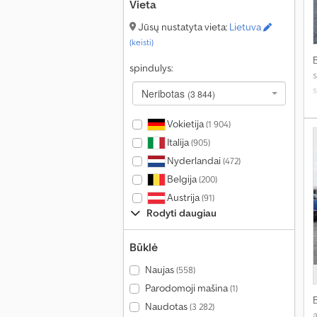
Vieta
Jūsų nustatyta vieta:
Lietuva
(keisti)
spindulys:
s
Neribotas
(3 844)
s
g
Vokietija
(1 904)
Italija
(905)
Nyderlandai
(472)
Belgija
(200)
Austrija
(91)
Rodyti daugiau
Būklė
Naujas
(558)
Parodomoji mašina
(1)
Naudotas
(3 282)