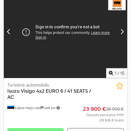
1
/
15
Turistinis automobilis
Isuzu
Visigo 4x2 EURO 6 / 41 SEATS /
AC
23 900 €
Lääne-Harju vald
449 km
28 900 €
Fiksuota kaina plius PVM
(29 636 € bruto)