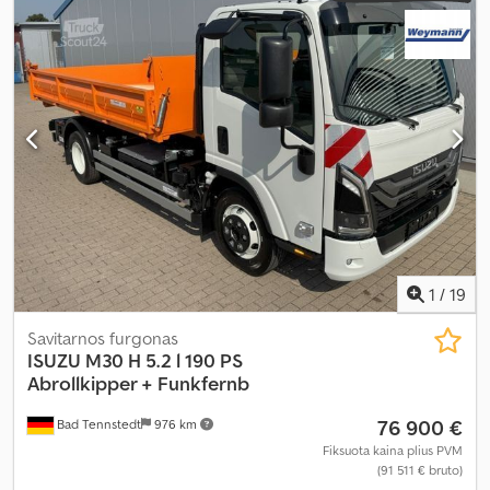
1
/
19
Savitarnos furgonas
ISUZU
M30 H 5.2 l 190 PS
Abrollkipper + Funkfernb
76 900 €
Bad Tennstedt
976 km
Fiksuota kaina plius PVM
(91 511 € bruto)