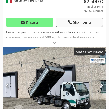
62 500 €
Pernumia
1 396 km
VB plius PVM
(76 250 € bruto)
Klausti
Skambinti
Būklė:
naujas
, Funkcionalumas:
visiškai funkcionalus
, kuro tipas:
dyzelinas
, tuščias svoris:
4 500 kg
, didžiausias leistinas svoris:
3 000 kg
, bendras svoris:
7 500 kg
, ašių konfigūracija:
6x2
, ratų
bazė:
3 365 mm
, pavaros tipas:
mechaninis
, pakaba:
plienas
,
Mažas skelbimas
sėdimų vietų skaičius:
3
, krovimo vietos ilgis:
3 800 mm
, krovinių
skyriaus plotis:
2 300 mm
, Gamybos metai:
2026
, Įranga:
ABS,
AdBlue, Android Auto, Apple CarPlay, Bluetooth, aklosios zonos
pagalbininkas, borto kompiuteris, centrinis užraktas, eismo
juostos palaikymo asistentas, elektrinis langų reguliavimas,
elektriškai reguliuojamas veidrodis, elektroninė stabilumo
programa (ESP), kranas, kruizo kontrolė, oro kondicionavimas,
oro pagalvė, padangų slėgio stebėsena, papildomi žibintai,
priešrūkiniai žibintai, suodžių filtras, trauki kontrolė, vairo
stiprintuvas
,