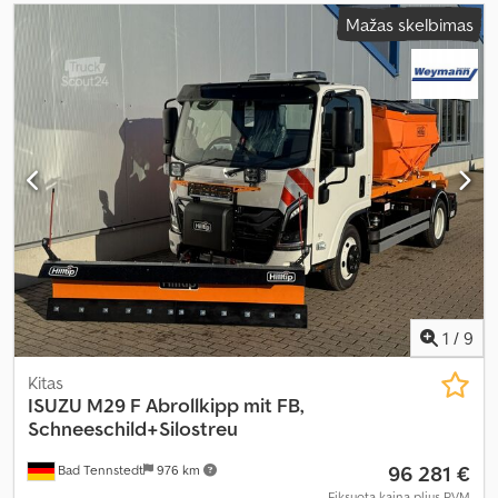
Mažas skelbimas
1
/
9
Kitas
ISUZU
M29 F Abrollkipp mit FB,
Schneeschild+Silostreu
96 281 €
Bad Tennstedt
976 km
Fiksuota kaina plius PVM