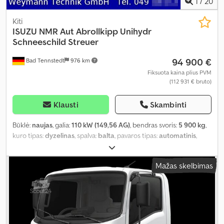
1
/
20
Kiti
ISUZU
NMR Aut Abrollkipp Unihydr
Schneeschild Streuer
94 900 €
Bad Tennstedt
976 km
Fiksuota kaina plius PVM
(112 931 € bruto)
Klausti
Skambinti
Būklė:
naujas
, galia:
110 kW (149,56 AG)
, bendras svoris:
5 900 kg
,
kuro tipas:
dyzelinas
, spalva:
balta
, pavaros tipas:
automatinis
,
bendras plotis:
1 880 mm
, sėdimų vietų skaičius:
3
, Įranga:
ABS,
centrinis užraktas, elektroninė stabilumo programa (ESP), oro
Mažas skelbimas
kondicionavimas
,