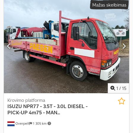
Mažas skelbimas
1
/
15
Krovimo platforma
ISUZU
NPR77 - 3.5T - 3.0L DIESEL -
PICK-UP 4m75 - MAN...
Overpelt
1 305 km