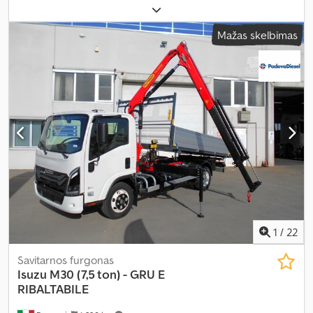
215/75r175
, ašių konfigūracija:
4x2
, ratų bazė:
2 800 mm
, kuras:
dyzelinas
, stabdžiai:
variklio stabdymas
, spalva:
kitas
, vairuotojo
Mažas skelbimas
kabina:
dieninė kabina
, emisijos klasė:
Euro 5
, pakaba:
plienas
,
bendras ilgis:
6 000 mm
, bendras plotis:
2 150 mm
, bendras
aukštis:
2 650 mm
, Gamybos metai:
2013
, Įranga:
centrinis
užraktas, elektrinis langų reguliavimas, elektriškai
reguliuojamas veidrodis
,
1
/
22
Savitarnos furgonas
Isuzu
M30 (7,5 ton) - GRU E
RIBALTABILE