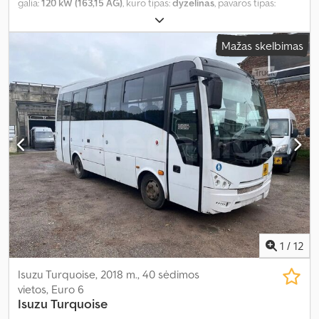
galia:
120 kW (163,15 AG)
, kuro tipas:
dyzelinas
, pavaros tipas:
automatinis
, bendras svoris:
3 100 kg
, tuščias svoris:
2 100 kg
, kuro
sąnaudos (mieste):
8,6 l/100 km
, kuro sąnaudos (užmiestyje):
6,6
Mažas skelbimas
l/100 km
, kombinuota degalų sąnauda:
8,6 l/100 km
, CO₂ emisijos:
228 g/km
, emisijos klasė:
Euro 6e
, energinis efektyvumas:
G
, spalva:
pilkas
, Gamybos metai:
2026
, Įranga:
ABS, borto kompiuteris,
centrinis užraktas, elektroninė stabilumo programa (ESP),
imobilaizerio sistema, kruizo kontrolė, navigacijos sistema, oro
kondicionavimas, oro pagalvė, priešrūkiniai žibintai, statymo
jutikliai, suodžių filtras, sėdynės šildytuvas, trauki kontrolė, vairo
stiprintuvas, visų varančiųjų ratų pavara
,
1
/
12
Isuzu Turquoise, 2018 m., 40 sėdimos
vietos, Euro 6
Isuzu
Turquoise