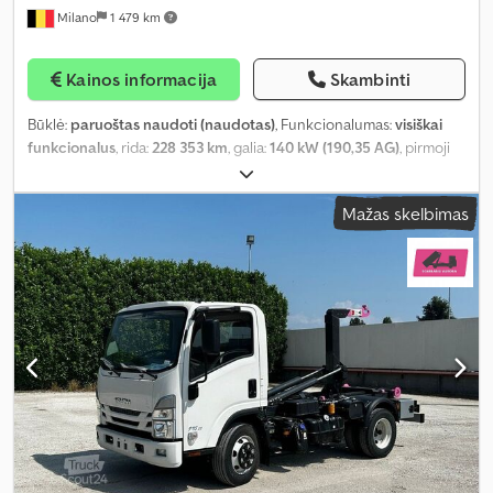
Milano
1 479 km
Kainos informacija
Skambinti
Būklė:
paruoštas naudoti (naudotas)
, Funkcionalumas:
visiškai
funkcionalus
, rida:
228 353 km
, galia:
140 kW (190,35 AG)
, pirmoji
registracija:
09/2018
, kuro tipas:
dyzelinas
, sėdimų vietų skaičius:
33
, stovėjimo vietų skaičius:
6
, pavaros tipas:
mechaninis
, ašių
Mažas skelbimas
konfigūracija:
2 ašys
, emisijos klasė:
Euro 6
, stabdžiai:
retarderis
,
padangos dydis:
235/75 R17.5
, bendras ilgis:
7 720 mm
, bendras
plotis:
2 320 mm
, bendras aukštis:
3 330 mm
, Įranga:
ABS,
autonominis šildytuvas, oro kondicionavimas, trauki kontrolė
,