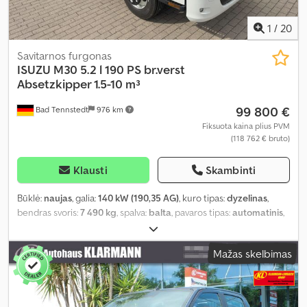
1
/
20
Savitarnos furgonas
ISUZU
M30 5.2 l 190 PS br.verst
Absetzkipper 1.5-10 m³
99 800 €
Bad Tennstedt
976 km
Fiksuota kaina plius PVM
(118 762 € bruto)
Klausti
Skambinti
Būklė:
naujas
, galia:
140 kW (190,35 AG)
, kuro tipas:
dyzelinas
,
bendras svoris:
7 490 kg
, spalva:
balta
, pavaros tipas:
automatinis
,
sėdimų vietų skaičius:
3
, Įranga:
ABS, centrinis užraktas,
elektroninė stabilumo programa (ESP), oro kondicionavimas,
Mažas skelbimas
suodžių filtras
,