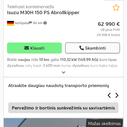
Telehoist konteinervežis
Isuzu
M30H 150 PS Abrollkipper
62 990 €
Schöpstal
741 km
VB plius PVM
(74 958 € bruto)
Klausti
Skambinti
Būklė:
naujas
, rida:
10 km
, galia:
110,32 kW (149,99 AG)
, kuro tipas:
dyzelinas
, ratų bazė:
3 400 mm
, kuras:
dyzelinas
, kuro bako talpa:
90 l
, spalva:
balta
, vairuotojo kabina:
dieninė kabina
, pavaros tipas:
mechaninis
, pavarų skaičius:
4
, sėdimų vietų skaičius:
3
, Gamybos
metai:
2026
, Įranga:
ABS, AdBlue, Bluetooth, Tachografas, USB
Atraskite daugiau naudotų transporto priemonių
jungtis, borto kompiuteris, centrinis užraktas, nerūkantis
automobilis, oro kondicionavimas, oro pagalvė, pilna techninės
priežiūros istorija, start-stop sistema, sunkvežimio registracija,
trauki kontrolė, vairo stiprintuvas
,
s
Pervežimo ir bortinis sunkvežimis su savivartėmis
Mažas skelbimas