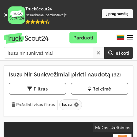
TruckScout24
Į programėlę
Nemokamai parduotuvėje
Parduoti
Ieškoti
Isuzu Nlr Sunkvežimiai pirkti naudotą
(92)
Filtras
Reikšmė
Isuzu
Pašalinti visus filtrus
Mažas skelbimas