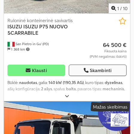
1
/
10
Ruloninė konteinerinė savivartis
ISUZU
ISUZU P75 NUOVO
SCARRABILE
64 500 €
San Pietro in Gu' (PD)
1 368 km
Fiksuota kaina
(PVM negalimas išskirti)
Klausti
Skambinti
Būklė:
naudotas
, galia:
140 kW (190,35 AG)
, kuro tipas:
dyzelinas
,
ašių konfigūracija:
2 ašys
, spalva:
balta
, pavaros tipas:
mechaninis
,
emisijos klasė:
Euro 6
, Gamybos metai:
2025
,
Mažas skelbimas