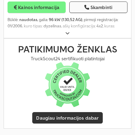
Kainos informacija
Skambinti
Būklė:
naudotas
, galia:
96 kW (130,52 AG)
, pirmoji registracija:
01/2006
, kuro tipas:
dyzelinas
, ašių konfigūracija:
4x2
, kuras:
dyzelinas
, spalva:
kitas
, pavaros tipas:
mechaninis
, pavarų skaičius:
5
, krovimo vietos ilgis:
4 750 mm
, Gamybos metai:
2006
, Įranga:
ABS
,
PATIKIMUMO ŽENKLAS
TruckScout24 sertifikuoti platintojai
Daugiau informacijos dabar