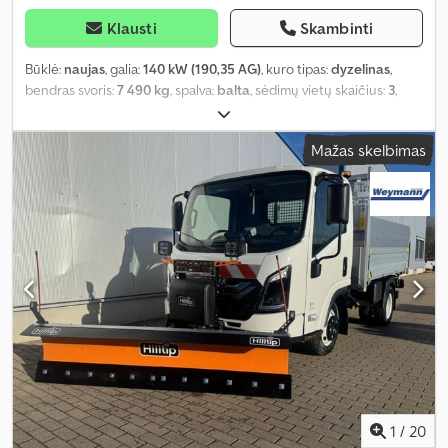
Klausti
Skambinti
Būklė:
naujas
, galia:
140 kW (190,35 AG)
, kuro tipas:
dyzelinas
,
bendras svoris:
7 490 kg
, spalva:
balta
, sėdimų vietų skaičius:
3
,
Įranga:
ABS, centrinis užraktas, elektroninė stabilumo programa
(ESP), oro kondicionavimas, suodžių filtras
,
Mažas skelbimas
1
/
20