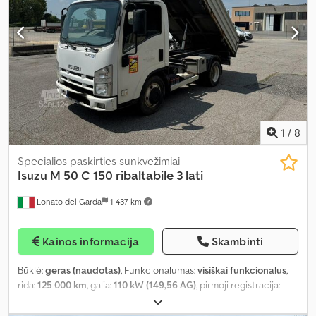
1
/
8
Specialios paskirties sunkvežimiai
Isuzu
M 50 C 150 ribaltabile 3 lati
Lonato del Garda
1 437 km
Kainos informacija
Skambinti
Būklė:
geras (naudotas)
, Funkcionalumas:
visiškai funkcionalus
,
rida:
125 000 km
, galia:
110 kW (149,56 AG)
, pirmoji registracija:
07/2011
, kuro tipas:
dyzelinas
, spalva:
balta
, emisijos klasė:
Euro 5
,
Gamybos metai:
2011
, Įranga:
ABS, oro kondicionavimas
,