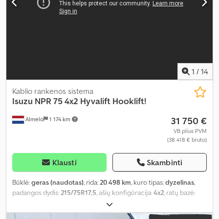
1
/
14
Kablio rankenos sistema
Isuzu
NPR 75 4x2 Hyvalift Hooklift!
31 750 €
Almelo
1 174 km
VB plius PVM
(38 418 € bruto)
Klausti
Skambinti
Būklė:
geras (naudotas)
, rida:
20 498 km
, kuro tipas:
dyzelinas
,
padangos dydis:
215/75R17,5
, ašių konfigūracija:
4x2
, ratų bazė:
3 300 mm
, kuras:
dyzelinas
, spalva:
balta
, vairuotojo kabina:
dieninė kabina
, pavaros tipas:
mechaninis
, emisijos klasė:
Euro 6
,