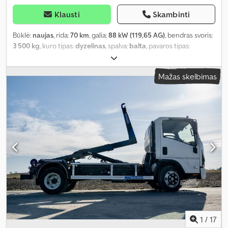
Klausti
Skambinti
Būklė:
naujas
, rida:
70 km
, galia:
88 kW (119,65 AG)
, bendras svoris:
3 500 kg
, kuro tipas:
dyzelinas
, spalva:
balta
, pavaros tipas:
mechaninis
, sėdimų vietų skaičius:
3
, Įranga:
ABS, centrinis
užraktas, elektroninė stabilumo programa (ESP), oro
Mažas skelbimas
kondicionavimas, suodžių filtras
,
1
/
17