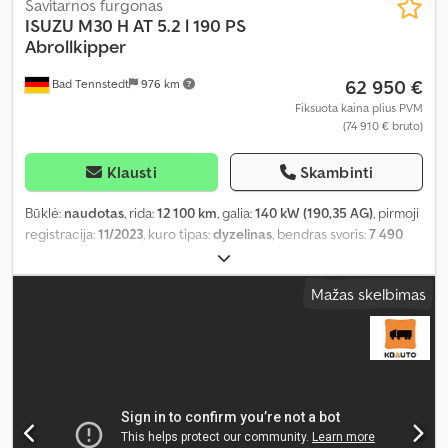
Savitarnos furgonas
ISUZU
M30 H AT 5.2 l 190 PS
Abrollkipper
62 950 €
Bad Tennstedt
976 km
Fiksuota kaina plius PVM
(74 910 € bruto)
Klausti
Skambinti
Būklė:
naudotas
, rida:
12 100 km
, galia:
140 kW (190,35 AG)
, pirmoji
registracija:
11/2023
, kuro tipas:
dyzelinas
, bendras svoris:
7 490
kg
, spalva:
balta
, sėdimų vietų skaičius:
3
, Įranga:
ABS, centrinis
užraktas, elektroninė stabilumo programa (ESP), oro
Mažas skelbimas
kondicionavimas, suodžių filtras
,