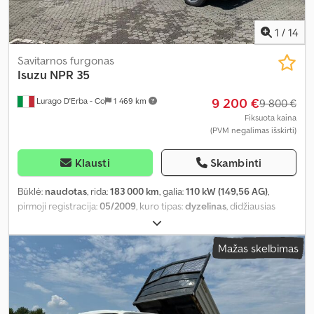
1
/
14
Savitarnos furgonas
Isuzu
NPR 35
9 200 €
Lurago D'Erba - Co
1 469 km
9 800 €
Fiksuota kaina
(PVM negalimas išskirti)
Klausti
Skambinti
Būklė:
naudotas
, rida:
183 000 km
, galia:
110 kW (149,56 AG)
,
pirmoji registracija:
05/2009
, kuro tipas:
dyzelinas
, didžiausias
leistinas svoris:
520 kg
, bendras svoris:
3 500 kg
, spalva:
balta
,
pavaros tipas:
mechaninis
, emisijos klasė:
Euro 4
, sėdimų vietų
Mažas skelbimas
skaičius:
3
, krovimo vietos ilgis:
4 300 mm
, krovinių skyriaus plotis:
2 200 mm
, Gamybos metai:
2009
,