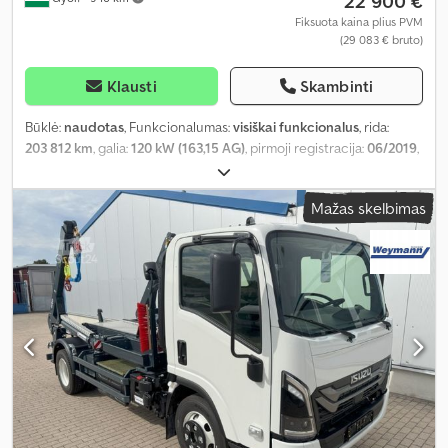
22 900 €
Fiksuota kaina plius PVM
(29 083 € bruto)
Klausti
Skambinti
Būklė:
naudotas
, Funkcionalumas:
visiškai funkcionalus
, rida:
203 812 km
, galia:
120 kW (163,15 AG)
, pirmoji registracija:
06/2019
,
kuro tipas:
dyzelinas
, bendras svoris:
3 500 kg
, padang padangų:
80 procentas
, ašių konfigūracija:
4x4
, spalva:
balta
, pavaros tipas:
Mažas skelbimas
mechaninis
, emisijos klasė:
Euro6b
, sėdimų vietų skaičius:
2
,
Gamybos metai:
2019
, Įranga:
ABS, vairo stiprintuvas
,