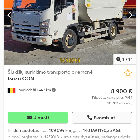
1
/
14
Šiukšlių surinkimo transporto priemonė
Isuzu
CON
8 900 €
Hooglede
1 462 km
Fiksuota kaina plius PVM
(10 769 € bruto)
Klausti
Skambinti
Būklė:
naudotas
, rida:
109 094 km
, galia:
140 kW (190,35 AG)
,
pirmoji registracija:
12/2013
, kuro tipas:
dyzelinas
, padangos dydis: