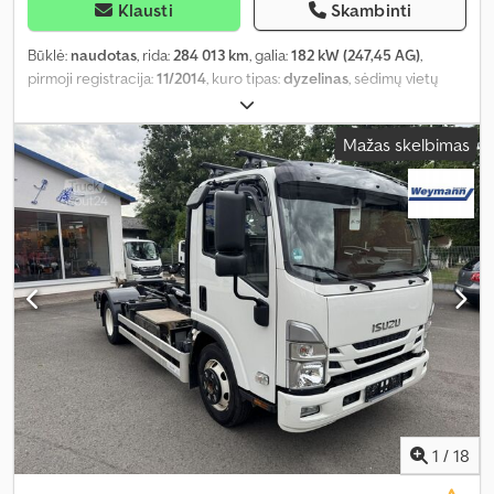
Klausti
Skambinti
Būklė:
naudotas
, rida:
284 013 km
, galia:
182 kW (247,45 AG)
,
pirmoji registracija:
11/2014
, kuro tipas:
dyzelinas
, sėdimų vietų
skaičius:
41
, pavaros tipas:
automatinis
, ašių konfigūracija:
4x2
,
emisijos klasė:
Euro 6
, pakaba:
oras
, ratų bazė:
4 660 mm
, Gamybos
Mažas skelbimas
metai:
2014
, Įranga:
borto kompiuteris, oro kondicionavimas
,
1
/
18