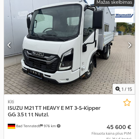
Mažas skelbimas
leistina ašies apkrova (ašis 1):
3 100 kg
, leistina ašies apkrova (ašis
2):
5 800 kg
, Gamybos metai:
2020
, Įranga:
AdBlue, centrinis
užraktas, elektrinis langų reguliavimas, oro kondicionavimas
,
1
/
15
Kiti
ISUZU
M21 TT HEAVY E MT 3-S-Kipper
GG 3.5 t 1 t Nutzl.
45 600 €
Bad Tennstedt
976 km
Fiksuota kaina plius PVM
(54 264 € bruto)