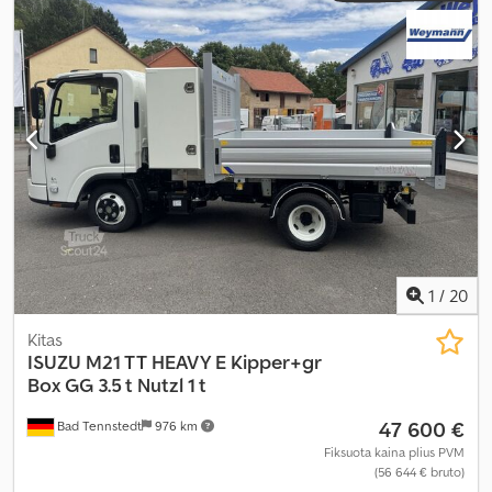
Gamybos metai:
2017
, Įranga:
borto kompiuteris, oro
kondicionavimas
,
1
/
20
Kitas
ISUZU
M21 TT HEAVY E Kipper+gr
Box GG 3.5 t Nutzl 1 t
47 600 €
Bad Tennstedt
976 km
Fiksuota kaina plius PVM
(56 644 € bruto)