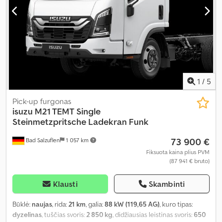
1
/
5
Pick-up furgonas
isuzu
M21 TEMT Single
Steinmetzpritsche Ladekran Funk
73 900 €
Bad Salzuflen
1 057 km
Fiksuota kaina plius PVM
(87 941 € bruto)
Klausti
Skambinti
Būklė:
naujas
, rida:
21 km
, galia:
88 kW (119,65 AG)
, kuro tipas:
dyzelinas
, tuščias svoris:
2 850 kg
, didžiausias leistinas svoris:
650