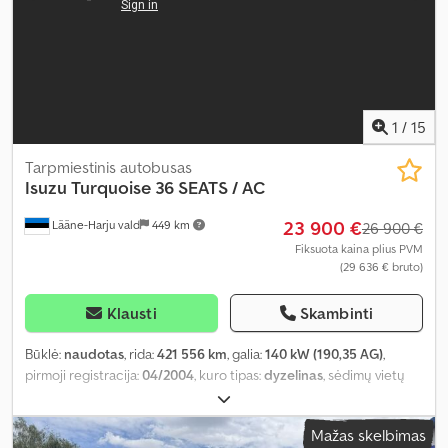
1
/
15
Tarpmiestinis autobusas
Isuzu
Turquoise 36 SEATS / AC
23 900 €
Lääne-Harju vald
449 km
26 900 €
Fiksuota kaina plius PVM
(29 636 € bruto)
Klausti
Skambinti
Būklė:
naudotas
, rida:
421 556 km
, galia:
140 kW (190,35 AG)
,
pirmoji registracija:
04/2004
, kuro tipas:
dyzelinas
, sėdimų vietų
skaičius:
36
, pavaros tipas:
automatinis
, ašių konfigūracija:
4x2
,
emisijos klasė:
Euro 6
, pakaba:
plienas-oras
, bendras ilgis:
7 700
Mažas skelbimas
mm
, bendras plotis:
2 320 mm
, bendras aukštis:
3 330 mm
,