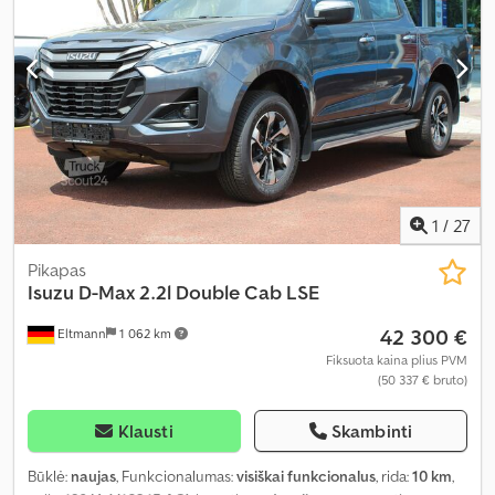
1
/
27
Pikapas
Isuzu
D-Max 2.2l Double Cab LSE
42 300 €
Eltmann
1 062 km
Fiksuota kaina plius PVM
(50 337 € bruto)
Klausti
Skambinti
Būklė:
naujas
, Funkcionalumas:
visiškai funkcionalus
, rida:
10 km
,