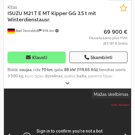
Kitas
ISUZU
M21 T E MT Kipper GG 3.5 t mit
Winterdienstausr.
69 900 €
Bad Tennstedt
976 km
Fiksuota kaina plius PVM
(83 181 € bruto)
Klausti
Skambinti
Būklė:
naujas
, rida:
70 km
, galia:
88 kW (119,65 AG)
, bendras svoris:
3 500 kg
, kuro tipas:
dyzelinas
, spalva:
balta
, pavaros tipas:
mechaninis
, sėdimų vietų skaičius:
3
, Įranga:
ABS, centrinis
užraktas, elektroninė stabilumo programa (ESP), oro
Mažas skelbimas
kondicionavimas, suodžių filtras
,