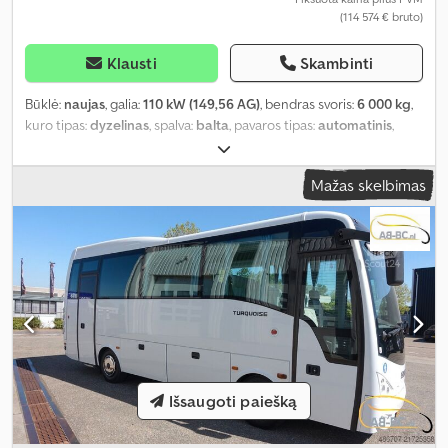
(114 574 € bruto)
Klausti
Skambinti
Būklė:
naujas
, galia:
110 kW (149,56 AG)
, bendras svoris:
6 000 kg
,
kuro tipas:
dyzelinas
, spalva:
balta
, pavaros tipas:
automatinis
,
krovinių skyriaus plotis:
1 900 mm
, krovimo vietos ilgis:
3 200 mm
,
krovos erdvės aukštis:
2 180 mm
, bendras plotis:
1 880 mm
, sėdimų
Mažas skelbimas
vietų skaičius:
3
, Įranga:
ABS, centrinis užraktas, elektroninė
stabilumo programa (ESP), oro kondicionavimas, suodžių filtras
,
Išsaugoti paiešką