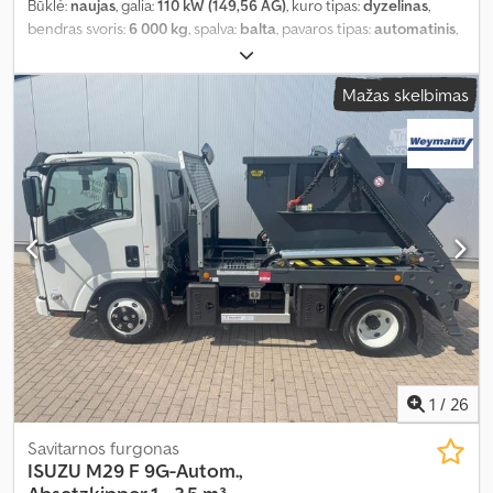
Būklė:
naujas
, galia:
110 kW (149,56 AG)
, kuro tipas:
dyzelinas
,
bendras svoris:
6 000 kg
, spalva:
balta
, pavaros tipas:
automatinis
,
Įranga:
ABS, centrinis užraktas, elektroninė stabilumo programa
(ESP), oro kondicionavimas, suodžių filtras
,
Mažas skelbimas
1
/
26
Savitarnos furgonas
ISUZU
M29 F 9G-Autom.,