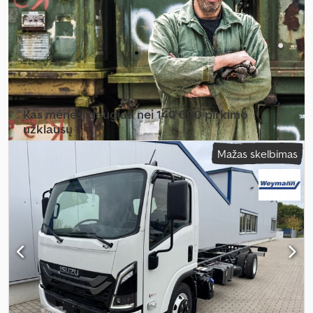
Kas mėnesį daugiau nei 140 000 pirkimo
užklausų
Mažas skelbimas
Pasirinkite prekybininko paketą