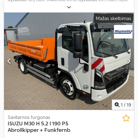
90 l
, spalva:
balta
, vairuotojo kabina:
dieninė kabina
, pavaros tipas:
mechaninis
, pavarų skaičius:
4
, sėdimų vietų skaičius:
3
, Gamybos
Mažas skelbimas
metai:
2026
, Įranga:
ABS, AdBlue, Bluetooth, Tachografas, USB
jungtis, borto kompiuteris, centrinis užraktas, nerūkantis
automobilis, oro kondicionavimas, oro pagalvė, pilna techninės
priežiūros istorija, start-stop sistema, sunkvežimio registracija,
trauki kontrolė, vairo stiprintuvas
,
1
/
19
Savitarnos furgonas
ISUZU
M30 H 5.2 l 190 PS
Abrollkipper + Funkfernb