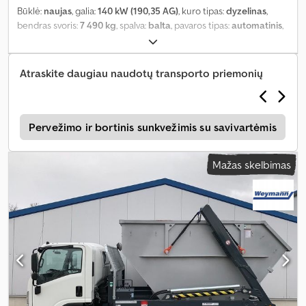
Būklė:
naujas
, galia:
140 kW (190,35 AG)
, kuro tipas:
dyzelinas
,
bendras svoris:
7 490 kg
, spalva:
balta
, pavaros tipas:
automatinis
,
sėdimų vietų skaičius:
7
, krovimo vietos ilgis:
4 000 mm
, krovinių
skyriaus plotis:
2 200 mm
, krovos erdvės aukštis:
400 mm
, Įranga:
ABS, centrinis užraktas, oro kondicionavimas, suodžių filtras
,
Atraskite daugiau naudotų transporto priemonių
s
Pervežimo ir bortinis sunkvežimis su savivartėmis
Mažas skelbimas