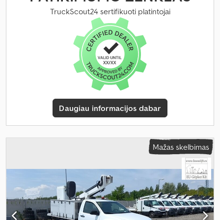
plotis:
1 900 mm
, krovos erdvės aukštis:
500 mm
, Įranga:
ABS,
TruckScout24 sertifikuoti platintojai
centrinis užraktas, imobilaizerio sistema, kranas, oro
kondicionavimas, priekabos jungtis, suodžių filtras
,
Daugiau informacijos dabar
Mažas skelbimas