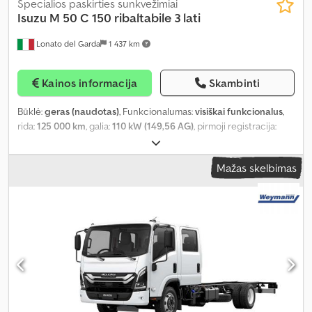
Specialios paskirties sunkvežimiai
Isuzu
M 50 C 150 ribaltabile 3 lati
Lonato del Garda
1 437 km
Kainos informacija
Skambinti
Būklė:
geras (naudotas)
, Funkcionalumas:
visiškai funkcionalus
,
rida:
125 000 km
, galia:
110 kW (149,56 AG)
, pirmoji registracija:
07/2011
, kuro tipas:
dyzelinas
, spalva:
balta
, emisijos klasė:
Euro 5
,
Gamybos metai:
2011
, Įranga:
ABS, oro kondicionavimas
,
Mažas skelbimas