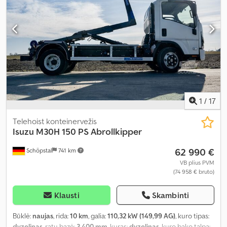
1
/
17
Telehoist konteinervežis
Isuzu
M30H 150 PS Abrollkipper
62 990 €
Schöpstal
741 km
VB plius PVM
(74 958 € bruto)
Klausti
Skambinti
Būklė:
naujas
, rida:
10 km
, galia:
110,32 kW (149,99 AG)
, kuro tipas:
dyzelinas
, ratų bazė:
3 400 mm
, kuras:
dyzelinas
, kuro bako talpa: