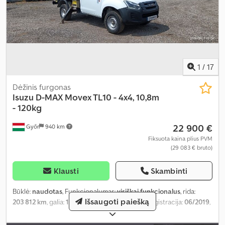
1
/
17
Dėžinis furgonas
Isuzu
D-MAX Movex TL10 - 4x4, 10,8m
- 120kg
22 900 €
Győr
940 km
Fiksuota kaina plius PVM
(29 083 € bruto)
Klausti
Skambinti
Būklė:
naudotas
, Funkcionalumas:
visiškai funkcionalus
, rida:
Išsaugoti paiešką
203 812 km
, galia:
120 kW (163,15 AG)
, pirmoji registracija:
06/2019
,
kuro tipas:
dyzelinas
, bendras svoris:
3 500 kg
, padang padangų:
80 procentas
, ašių konfigūracija:
4x4
, spalva:
balta
, pavaros tipas: