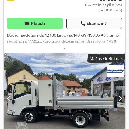
Fiksuota kaina plius PVM
(74 910 € bruto)
Klausti
Skambinti
Būklė:
naudotas
, rida:
12 100 km
, galia:
140 kW (190,35 AG)
, pirmoji
registracija:
11/2023
, kuro tipas:
dyzelinas
, bendras svoris:
7 490
kg
, spalva:
balta
, sėdimų vietų skaičius:
3
, Įranga:
ABS, centrinis
užraktas, elektroninė stabilumo programa (ESP), oro
Mažas skelbimas
kondicionavimas, suodžių filtras
,