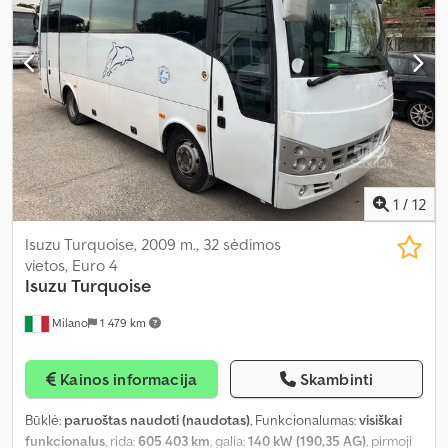
1
/
12
Isuzu Turquoise, 2009 m., 32 sėdimos
vietos, Euro 4
Isuzu
Turquoise
Milano
1 479 km
Kainos informacija
Skambinti
Būklė:
paruoštas naudoti (naudotas)
, Funkcionalumas:
visiškai
funkcionalus
, rida:
605 403 km
, galia:
140 kW (190,35 AG)
, pirmoji