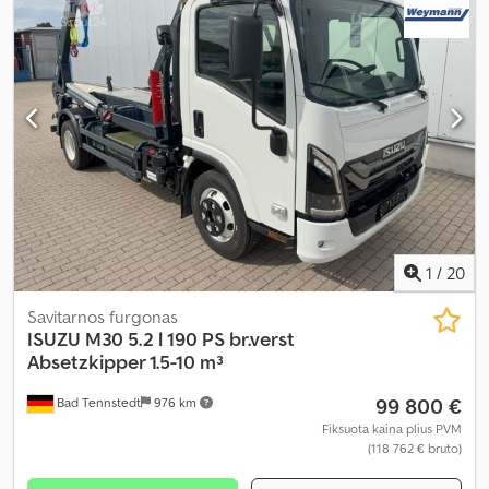
1
/
20
Savitarnos furgonas
ISUZU
M30 5.2 l 190 PS br.verst
Absetzkipper 1.5-10 m³
99 800 €
Bad Tennstedt
976 km
Fiksuota kaina plius PVM
(118 762 € bruto)