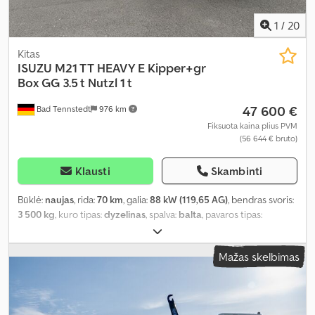
1
/
20
Kitas
ISUZU
M21 TT HEAVY E Kipper+gr
Box GG 3.5 t Nutzl 1 t
47 600 €
Bad Tennstedt
976 km
Fiksuota kaina plius PVM
(56 644 € bruto)
Klausti
Skambinti
Būklė:
naujas
, rida:
70 km
, galia:
88 kW (119,65 AG)
, bendras svoris:
3 500 kg
, kuro tipas:
dyzelinas
, spalva:
balta
, pavaros tipas:
mechaninis
, sėdimų vietų skaičius:
3
, Įranga:
ABS, centrinis
užraktas, elektroninė stabilumo programa (ESP), oro
Mažas skelbimas
kondicionavimas, suodžių filtras
,