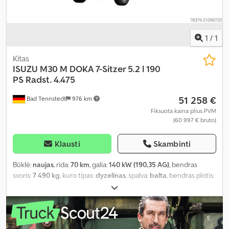
1
/
1
Kitas
ISUZU
M30 M DOKA 7-Sitzer 5.2 l 190
PS Radst. 4.475
51 258 €
Bad Tennstedt
976 km
Fiksuota kaina plius PVM
(60 997 € bruto)
Klausti
Skambinti
Būklė:
naujas
, rida:
70 km
, galia:
140 kW (190,35 AG)
, bendras
svoris:
7 490 kg
, kuro tipas:
dyzelinas
, spalva:
balta
, bendras plotis:
2 150 mm
, bendras aukštis:
2 265 mm
, sėdimų vietų skaičius:
7
,
Įranga:
ABS, centrinis užraktas, elektroninė stabilumo programa
(ESP), oro kondicionavimas, suodžių filtras
,