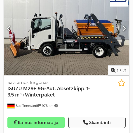
1
/
21
Savitarnos furgonas
ISUZU
M29F 9G-Aut. Absetzkipp. 1-
3.5 m³+Winterpaket
Bad Tennstedt
976 km
Kainos informacija
Skambinti