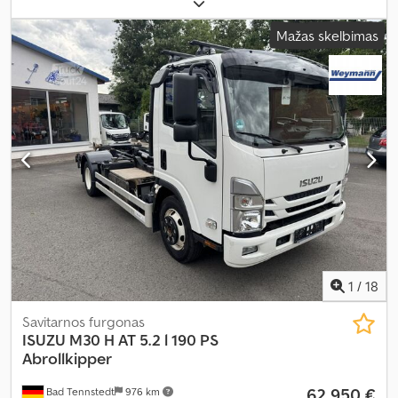
tipas:
dyzelinas
, bendras svoris:
3 500 kg
, padang padangų:
80
procentas
, ašių konfigūracija:
4x2
, spalva:
balta
, pavaros tipas:
Mažas skelbimas
mechaninis
, sėdimų vietų skaičius:
2
, Gamybos metai:
2021
,
veikimo valandos:
1 644 h
, Įranga:
ABS, vairo stiprintuvas
,
1
/
18
Savitarnos furgonas
ISUZU
M30 H AT 5.2 l 190 PS
Abrollkipper
62 950 €
Bad Tennstedt
976 km