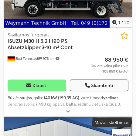
1
/
20
Savitarnos furgonas
ISUZU
M30 H 5.2 l 190 PS
Absetzkipper 3-10 m³ Cont
88 950 €
Bad Tennstedt
976 km
Fiksuota kaina plius PVM
(105 850 € bruto)
Klausti
Skambinti
Būklė:
naujas
, galia:
140 kW (190,35 AG)
, kuro tipas:
dyzelinas
,
bendras svoris:
7 490 kg
, spalva:
balta
, sėdimų vietų skaičius:
3
,
Įranga:
ABS, centrinis užraktas, elektroninė stabilumo programa
(ESP), oro kondicionavimas, suodžių filtras
,
Mažas skelbimas