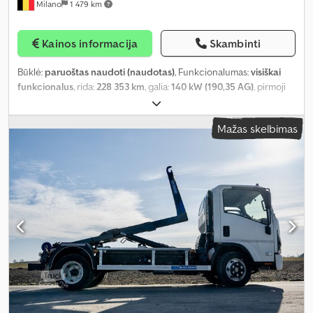
Milano
1 479 km
Kainos informacija
Skambinti
Būklė:
paruoštas naudoti (naudotas)
, Funkcionalumas:
visiškai
funkcionalus
, rida:
228 353 km
, galia:
140 kW (190,35 AG)
, pirmoji
registracija:
09/2018
, kuro tipas:
dyzelinas
, sėdimų vietų skaičius:
33
, stovėjimo vietų skaičius:
6
, pavaros tipas:
mechaninis
, ašių
Mažas skelbimas
konfigūracija:
2 ašys
, emisijos klasė:
Euro 6
, stabdžiai:
retarderis
,
padangos dydis:
235/75 R17.5
, bendras ilgis:
7 720 mm
, bendras
plotis:
2 320 mm
, bendras aukštis:
3 330 mm
, Įranga:
ABS,
autonominis šildytuvas, oro kondicionavimas, trauki kontrolė
,