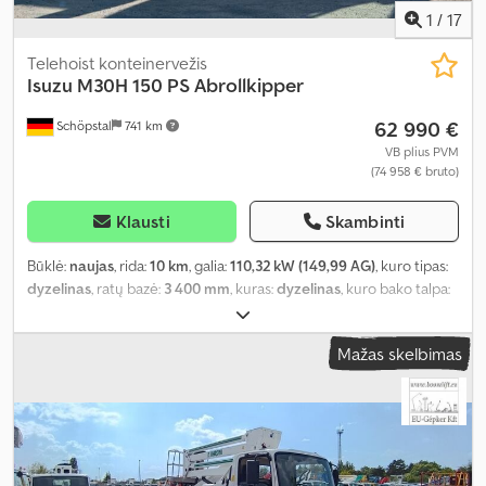
1
/
17
Telehoist konteinervežis
Isuzu
M30H 150 PS Abrollkipper
62 990 €
Schöpstal
741 km
VB plius PVM
(74 958 € bruto)
Klausti
Skambinti
Būklė:
naujas
, rida:
10 km
, galia:
110,32 kW (149,99 AG)
, kuro tipas:
dyzelinas
, ratų bazė:
3 400 mm
, kuras:
dyzelinas
, kuro bako talpa:
90 l
, spalva:
balta
, vairuotojo kabina:
dieninė kabina
, pavaros tipas:
mechaninis
, pavarų skaičius:
4
, sėdimų vietų skaičius:
3
, Gamybos
Mažas skelbimas
metai:
2026
, Įranga:
ABS, AdBlue, Bluetooth, Tachografas, USB
jungtis, borto kompiuteris, centrinis užraktas, nerūkantis
automobilis, oro kondicionavimas, oro pagalvė, pilna techninės
priežiūros istorija, start-stop sistema, sunkvežimio registracija,
trauki kontrolė, vairo stiprintuvas
,