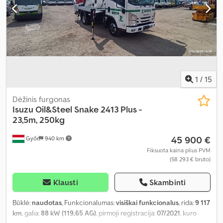
1
/
15
Dėžinis furgonas
Isuzu
Oil&Steel Snake 2413 Plus -
23,5m, 250kg
45 900 €
Győr
940 km
Fiksuota kaina plius PVM
(58 293 € bruto)
Klausti
Skambinti
Būklė:
naudotas
, Funkcionalumas:
visiškai funkcionalus
, rida:
9 117
km
, galia:
88 kW (119,65 AG)
, pirmoji registracija:
07/2021
, kuro