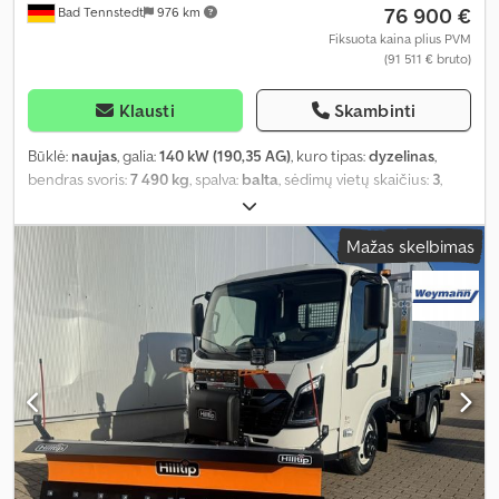
76 900 €
Bad Tennstedt
976 km
Fiksuota kaina plius PVM
(91 511 € bruto)
Klausti
Skambinti
Būklė:
naujas
, galia:
140 kW (190,35 AG)
, kuro tipas:
dyzelinas
,
bendras svoris:
7 490 kg
, spalva:
balta
, sėdimų vietų skaičius:
3
,
Įranga:
ABS, centrinis užraktas, elektroninė stabilumo programa
(ESP), oro kondicionavimas, suodžių filtras
,
Mažas skelbimas