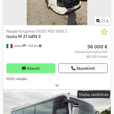
1
/
4
Naujas furgonas ISUZU M21 GEN.3
Isuzu
M 21 GEN 3
56 000 €
Lariano
1 702 km
Fiksuota kaina plius PVM
(68 320 € bruto)
Klausti
Skambinti
Būklė:
naujas
,
Mažas skelbimas