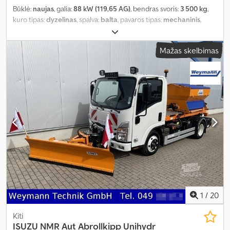
Būklė:
naujas
, galia:
88 kW (119,65 AG)
, bendras svoris:
3 500 kg
,
kuro tipas:
dyzelinas
, spalva:
balta
, pavaros tipas:
mechaninis
,
sėdimų vietų skaičius:
3
, Įranga:
ABS, centrinis užraktas,
elektroninė stabilumo programa (ESP), oro kondicionavimas,
Mažas skelbimas
suodžių filtras
,
1
/
20
Kiti
ISUZU
NMR Aut Abrollkipp Unihydr