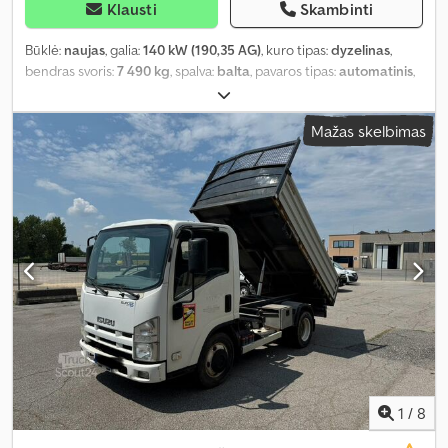
Klausti
Skambinti
Būklė:
naujas
, galia:
140 kW (190,35 AG)
, kuro tipas:
dyzelinas
,
bendras svoris:
7 490 kg
, spalva:
balta
, pavaros tipas:
automatinis
,
sėdimų vietų skaičius:
3
, Įranga:
ABS, centrinis užraktas,
elektroninė stabilumo programa (ESP), oro kondicionavimas,
Mažas skelbimas
suodžių filtras
,
1
/
8