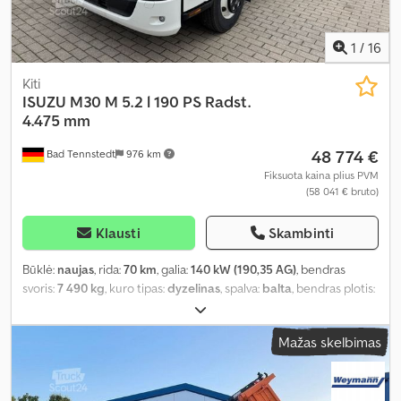
1
/
16
Kiti
ISUZU
M30 M 5.2 l 190 PS Radst.
4.475 mm
48 774 €
Bad Tennstedt
976 km
Fiksuota kaina plius PVM
(58 041 € bruto)
Klausti
Skambinti
Būklė:
naujas
, rida:
70 km
, galia:
140 kW (190,35 AG)
, bendras
svoris:
7 490 kg
, kuro tipas:
dyzelinas
, spalva:
balta
, bendras plotis:
2 150 mm
, bendras aukštis:
2 265 mm
, sėdimų vietų skaičius:
3
,
Įranga:
ABS, centrinis užraktas, elektroninė stabilumo programa
Mažas skelbimas
(ESP), oro kondicionavimas, suodžių filtras
,