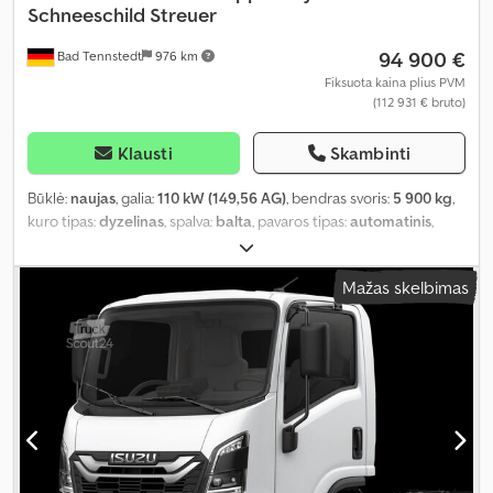
Schneeschild Streuer
94 900 €
Bad Tennstedt
976 km
Fiksuota kaina plius PVM
(112 931 € bruto)
Klausti
Skambinti
Būklė:
naujas
, galia:
110 kW (149,56 AG)
, bendras svoris:
5 900 kg
,
kuro tipas:
dyzelinas
, spalva:
balta
, pavaros tipas:
automatinis
,
bendras plotis:
1 880 mm
, sėdimų vietų skaičius:
3
, Įranga:
ABS,
centrinis užraktas, elektroninė stabilumo programa (ESP), oro
Mažas skelbimas
kondicionavimas
,