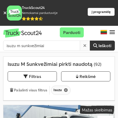
TruckScout24
Į programėlę
Nemokamai parduotuvėje
Parduoti
Ieškoti
Isuzu M Sunkvežimiai pirkti naudotą
(92)
Filtras
Reikšmė
Isuzu
Pašalinti visus filtrus
Mažas skelbimas