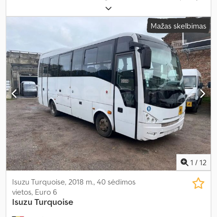
registracija:
03/2009
, kuro tipas:
dyzelinas
, sėdimų vietų skaičius:
30
, pavaros tipas:
mechaninis
, ašių konfigūracija:
2 ašys
, emisijos
Mažas skelbimas
klasė:
Euro 4
, stabdžiai:
retarderis
, padangos dydis:
235/75 R17.5
,
Įranga:
ABS, autonominis šildytuvas, oro kondicionavimas, trauki
kontrolė
,
1
/
12
Isuzu Turquoise, 2018 m., 40 sėdimos
vietos, Euro 6
Isuzu
Turquoise