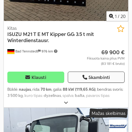
1
/
20
Kitas
ISUZU
M21 T E MT Kipper GG 3.5 t mit
Winterdienstausr.
69 900 €
Bad Tennstedt
976 km
Fiksuota kaina plius PVM
(83 181 € bruto)
Klausti
Skambinti
Būklė:
naujas
, rida:
70 km
, galia:
88 kW (119,65 AG)
, bendras svoris:
3 500 kg
, kuro tipas:
dyzelinas
, spalva:
balta
, pavaros tipas:
mechaninis
, sėdimų vietų skaičius:
3
, Įranga:
ABS, centrinis
užraktas, elektroninė stabilumo programa (ESP), oro
Mažas skelbimas
kondicionavimas, suodžių filtras
,