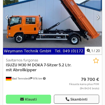
1
/
20
Savitarnos furgonas
ISUZU
M30 M DOKA 7-Sitzer 5.2 Ltr.
mit Abrollkipper
79 700 €
Bad Tennstedt
976 km
Fiksuota kaina plius PVM
(94 843 € bruto)
Klausti
Skambinti