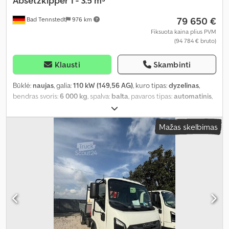
Absetzkipper 1 - 3.5 m³
79 650 €
Bad Tennstedt
976 km
Fiksuota kaina plius PVM
(94 784 € bruto)
Klausti
Skambinti
Būklė:
naujas
, galia:
110 kW (149,56 AG)
, kuro tipas:
dyzelinas
,
bendras svoris:
6 000 kg
, spalva:
balta
, pavaros tipas:
automatinis
,
Įranga:
ABS, centrinis užraktas, elektroninė stabilumo programa
(ESP), oro kondicionavimas, suodžių filtras
,
Mažas skelbimas