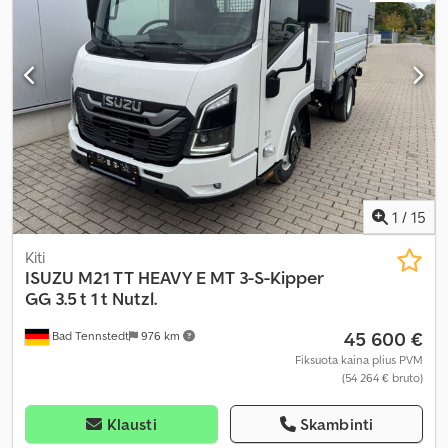
1
/
15
Kiti
ISUZU
M21 TT HEAVY E MT 3-S-Kipper
GG 3.5 t 1 t Nutzl.
45 600 €
Bad Tennstedt
976 km
Fiksuota kaina plius PVM
(54 264 € bruto)
Klausti
Skambinti