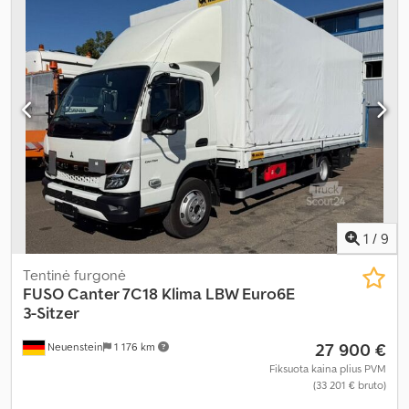
krovos erdvės aukštis:
400 mm
, Įranga:
oro kondicionavimas
,
1
/
9
Tentinė furgonė
FUSO
Canter 7C18 Klima LBW Euro6E
3-Sitzer
27 900 €
Neuenstein
1 176 km
Fiksuota kaina plius PVM
(33 201 € bruto)