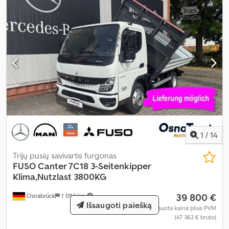
1
/
14
Trijų pusių savivartis furgonas
FUSO
Canter 7C18 3-Seitenkipper
Klima,Nutzlast 3800KG
39 800 €
Osnabrück
1 093 km
Išsaugoti paiešką
Fiksuota kaina plius PVM
(47 362 € bruto)