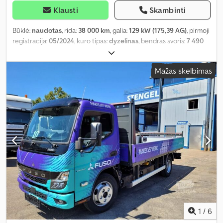
Klausti
Skambinti
Būklė:
naudotas
, rida:
38 000 km
, galia:
129 kW (175,39 AG)
, pirmoji
registracija:
05/2024
, kuro tipas:
dyzelinas
, bendras svoris:
7 490
kg
, spalva:
balta
, pavaros tipas:
automatinis
, sėdimų vietų skaičius:
3
, krovinio erdvės tūris:
37 m³
, krovimo vietos ilgis:
6 120 mm
,
Mažas skelbimas
krovinių skyriaus plotis:
2 480 mm
, krovos erdvės aukštis:
2 480
mm
, Įranga:
ABS, galinis keltuvas, oro kondicionavimas
,
1
/
6