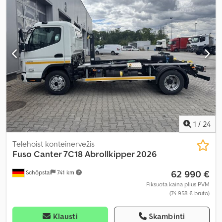
1
/
24
Telehoist konteinervežis
Fuso
Canter 7C18 Abrollkipper 2026
62 990 €
Schöpstal
741 km
Fiksuota kaina plius PVM
(74 958 € bruto)
Klausti
Skambinti