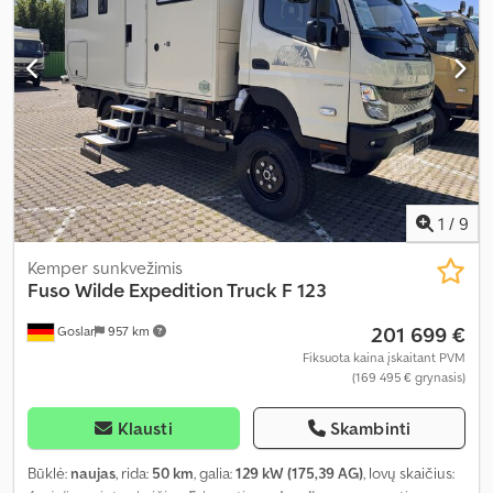
1
/
9
Kemper sunkvežimis
Fuso
Wilde Expedition Truck F 123
201 699 €
Goslar
957 km
Fiksuota kaina įskaitant PVM
(169 495 € grynasis)
Klausti
Skambinti
Būklė:
naujas
, rida:
50 km
, galia:
129 kW (175,39 AG)
, lovų skaičius: