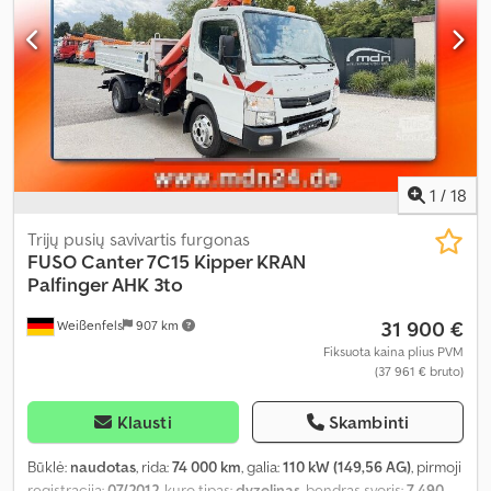
1
/
18
Trijų pusių savivartis furgonas
FUSO
Canter 7C15 Kipper KRAN
Palfinger AHK 3to
31 900 €
Weißenfels
907 km
Fiksuota kaina plius PVM
(37 961 € bruto)
Klausti
Skambinti
Būklė:
naudotas
, rida:
74 000 km
, galia:
110 kW (149,56 AG)
, pirmoji
registracija:
07/2012
, kuro tipas:
dyzelinas
, bendras svoris:
7 490