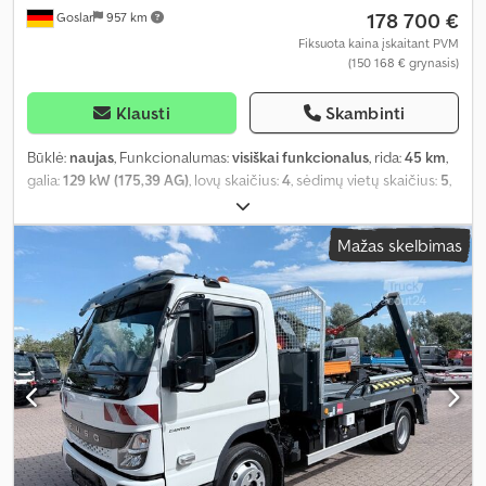
178 700 €
Goslar
957 km
Fiksuota kaina įskaitant PVM
(150 168 € grynasis)
Klausti
Skambinti
Būklė:
naujas
, Funkcionalumas:
visiškai funkcionalus
, rida:
45 km
,
galia:
129 kW (175,39 AG)
, lovų skaičius:
4
, sėdimų vietų skaičius:
5
,
kuro tipas:
dyzelinas
, pavaros tipas:
mechaninis
, spalva:
pilkas
,
pirmoji registracija:
12/2025
, kita apžiūra (TÜV):
12/2027
, važiuoklės
Mažas skelbimas
gamintojas:
Fuso
, bendras ilgis:
6 540 mm
, bendras plotis:
2 200
mm
, bendras aukštis:
3 180 mm
, ašių konfigūracija:
2 ašys
, emisijos
klasė:
Euro 6e
, kuro bako talpa:
100 l
, bendras svoris:
6 500 kg
,
didžiausias leistinas svoris:
1 260 kg
, vairuotojo vairo padėtis:
kairė
,
Įranga:
ABS, Android Auto, Apple CarPlay, autonominis
šildytuvas, borto kompiuteris, centrinis užraktas, diferencialo
užraktas, dušas, imobilaizerio sistema, kruizo kontrolė,
nerūkantis automobilis, oro kondicionavimas, oro pagalvė, pilna
techninės priežiūros istorija, priekabos jungtis, priešrūkiniai
žibintai, saulės elektrinė, suodžių filtras, vairo stiprintuvas,
viengulė lova, virtuvė transporto priemonėje, visų sezonų