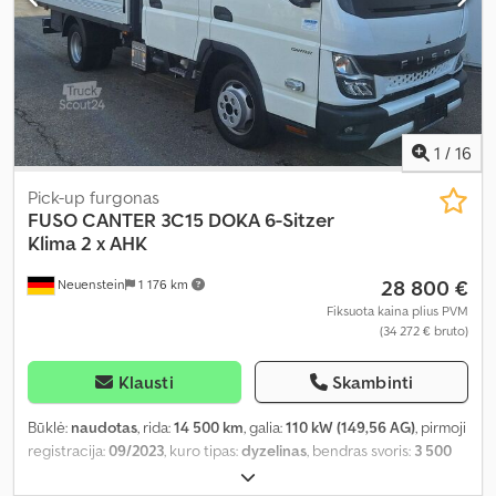
1
/
16
Pick-up furgonas
FUSO
CANTER 3C15 DOKA 6-Sitzer
Klima 2 x AHK
28 800 €
Neuenstein
1 176 km
Fiksuota kaina plius PVM
(34 272 € bruto)
Klausti
Skambinti
Būklė:
naudotas
, rida:
14 500 km
, galia:
110 kW (149,56 AG)
, pirmoji
registracija:
09/2023
, kuro tipas:
dyzelinas
, bendras svoris:
3 500
kg
, spalva:
balta
, pavaros tipas:
mechaninis
, sėdimų vietų skaičius: