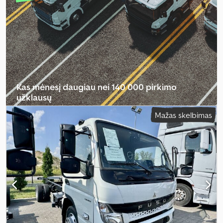
Tachografas, USB jungtis, borto kompiuteris, centrinis užraktas,
diferencialo užraktas, eismo juostos palaikymo asistentas,
elektroninė stabilumo programa (ESP), nerūkantis automobilis,
oro kondicionavimas, oro pagalvė, pilna techninės priežiūros
istorija, priekabos jungtis, trauki kontrolė, vairo stiprintuvas
,
Kas mėnesį daugiau nei 140 000 pirkimo
užklausų
Mažas skelbimas
Pasirinkite prekybininko paketą