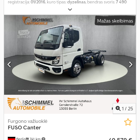
registracija:
01/2016
, kuro tipas:
dyzelinas
, bendras svoris:
7 490
kg
, spalva:
balta
, pavaros tipas:
mechaninis
, emisijos klasė:
Euro 6
,
sėdimų vietų skaičius:
3
, Įranga:
oro kondicionavimas
,
Mažas skelbimas
1
/
25
Furgono važiuoklė
FUSO
Canter
Berlin
741 km