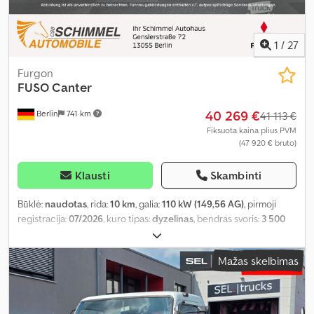
1
/
27
Furgon
FUSO
Canter
40 269 €
Berlin
741 km
41 113 €
Fiksuota kaina plius PVM
(47 920 € bruto)
Klausti
Skambinti
Būklė:
naudotas
, rida:
10 km
, galia:
110 kW (149,56 AG)
, pirmoji
registracija:
07/2026
, kuro tipas:
dyzelinas
, bendras svoris:
3 500
kg
, kuras:
dyzelinas
, spalva:
balta
, vairuotojo kabina:
kitas
, pavaros
tipas:
mechaninis
, emisijos klasė:
Euro 6
, sėdimų vietų skaičius:
3
,
Mažas skelbimas
Įranga:
oro kondicionavimas
,