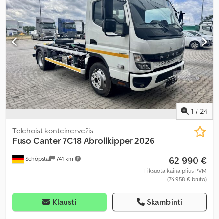
kruizo kontrolė, oro kondicionavimas, oro pagalvė, pilna
techninės priežiūros istorija, priešrūkiniai žibintai, start-stop
sistema, trauki kontrolė, vairo stiprintuvas
,
1
/
24
Telehoist konteinervežis
Fuso
Canter 7C18 Abrollkipper 2026
62 990 €
Schöpstal
741 km
Fiksuota kaina plius PVM
(74 958 € bruto)
Klausti
Skambinti