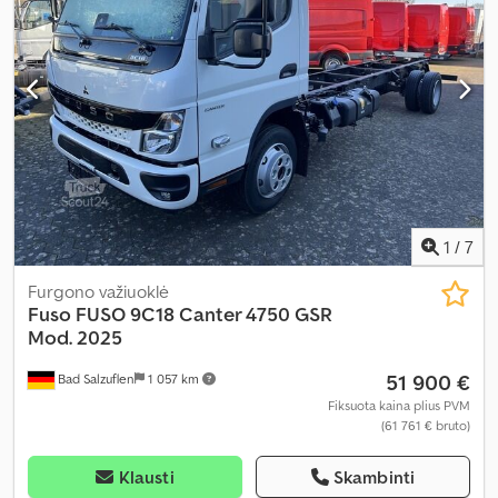
1
/
7
Furgono važiuoklė
Fuso
FUSO 9C18 Canter 4750 GSR
Mod. 2025
51 900 €
Bad Salzuflen
1 057 km
Fiksuota kaina plius PVM
(61 761 € bruto)
Klausti
Skambinti