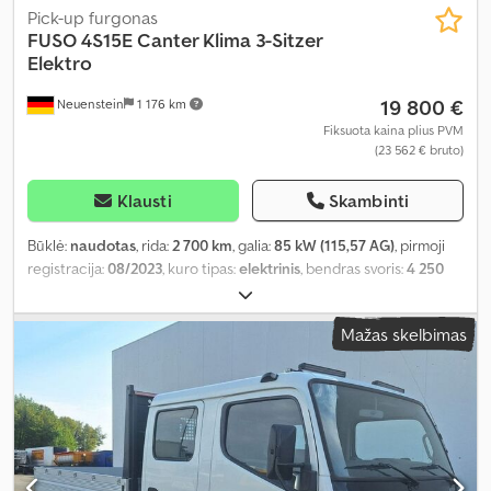
Pick-up furgonas
FUSO
4S15E Canter Klima 3-Sitzer
Elektro
19 800 €
Neuenstein
1 176 km
Fiksuota kaina plius PVM
(23 562 € bruto)
Klausti
Skambinti
Būklė:
naudotas
, rida:
2 700 km
, galia:
85 kW (115,57 AG)
, pirmoji
registracija:
08/2023
, kuro tipas:
elektrinis
, bendras svoris:
4 250
kg
, kita apžiūra (TÜV):
04/2027
, spalva:
mėlyna
, pavaros tipas:
automatinis
, sėdimų vietų skaičius:
3
, krovinio erdvės tūris:
3 m³
,
Mažas skelbimas
krovimo vietos ilgis:
4 025 mm
, krovinių skyriaus plotis:
2 050 mm
,
krovos erdvės aukštis:
400 mm
, Įranga:
oro kondicionavimas
,