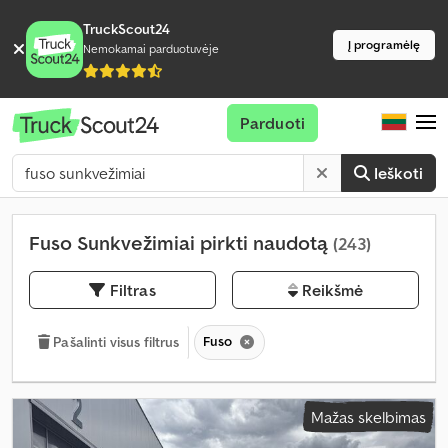
TruckScout24
Į programėlę
Nemokamai parduotuvėje
Parduoti
Ieškoti
Fuso Sunkvežimiai pirkti naudotą
(243)
Filtras
Reikšmė
Fuso
Pašalinti visus filtrus
Mažas skelbimas