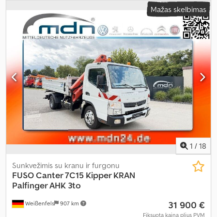
6
, krovinio erdvės tūris:
2 m³
, krovimo vietos ilgis:
3 250 mm
,
Mažas skelbimas
krovinių skyriaus plotis:
2 045 mm
, krovos erdvės aukštis:
400 mm
,
Įranga:
oro kondicionavimas
,
1
/
18
Sunkvežimis su kranu ir furgonu
FUSO
Canter 7C15 Kipper KRAN
Palfinger AHK 3to
31 900 €
Weißenfels
907 km
Fiksuota kaina plius PVM