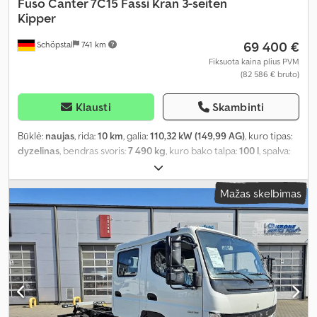
Fuso
Canter 7C15 Fassi Kran 3-seiten
Kipper
69 400 €
Schöpstal
741 km
Fiksuota kaina plius PVM
(82 586 € bruto)
Klausti
Skambinti
Būklė:
naujas
, rida:
10 km
, galia:
110,32 kW (149,99 AG)
, kuro tipas:
dyzelinas
, bendras svoris:
7 490 kg
, kuro bako talpa:
100 l
, spalva:
balta
, pavaros tipas:
mechaninis
, pavarų skaičius:
4
, emisijos klasė:
Euro 6d-temp
, sėdimų vietų skaičius:
3
, Gamybos metai:
2025
,
Mažas skelbimas
Įranga:
ABS, AdBlue, Bluetooth, Tachografas, borto kompiuteris,
kranas, nerūkantis automobilis, oro kondicionavimas, oro
pagalvė, start-stop sistema, trauki kontrolė, vairo stiprintuvas
,