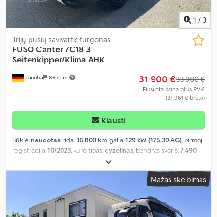
1
/
3
Trijų pusių savivartis furgonas
FUSO
Canter 7C18 3
Seitenkipper/Klima AHK
31 900 €
Taucha
867 km
33 900 €
Fiksuota kaina plius PVM
(37 961 € bruto)
Klausti
Būklė:
naudotas
, rida:
36 800 km
, galia:
129 kW (175,39 AG)
, pirmoji
registracija:
10/2023
, kuro tipas:
dyzelinas
, bendras svoris:
7 490
kg
, kita apžiūra (TÜV):
03/2027
, spalva:
balta
, pavaros tipas:
mechaninis
, emisijos klasė:
Euro 6
, sėdimų vietų skaičius:
3
, Įranga:
Mažas skelbimas
ABS, centrinis užraktas, oro kondicionavimas
,