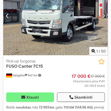
1
/
50
Pick-up furgonas
FUSO
Canter 7C15
17 000 €
Salzgitter
947 km
17 900 €
Fiksuota kaina plius PVM
(20 230 € bruto)
Klausti
Skambinti
Būklė:
naudotas
, rida:
72 593 km
, galia:
110 kW (149,56 AG)
, pirmoji