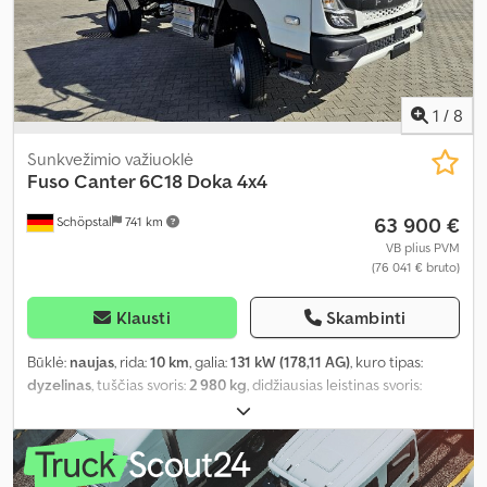
1
/
8
Sunkvežimio važiuoklė
Fuso
Canter 6C18 Doka 4x4
63 900 €
Schöpstal
741 km
VB plius PVM
(76 041 € bruto)
Klausti
Skambinti
Būklė:
naujas
, rida:
10 km
, galia:
131 kW (178,11 AG)
, kuro tipas:
dyzelinas
, tuščias svoris:
2 980 kg
, didžiausias leistinas svoris:
6 550 kg
, padang padangų:
100 procentas
, ratų bazė:
3 450 mm
,
kuras:
dyzelinas
, spalva:
balta
, pavaros tipas:
mechaninis
, pavarų
skaičius:
4
, emisijos klasė:
Euro 6
, sėdimų vietų skaičius:
6
,
Gamybos metai:
2025
, Įranga:
ABS, AdBlue, Bluetooth,