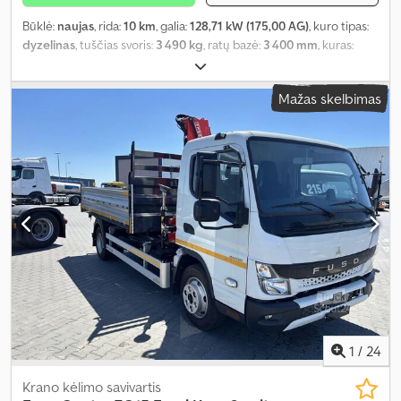
Būklė:
naujas
, rida:
10 km
, galia:
128,71 kW (175,00 AG)
, kuro tipas:
dyzelinas
, tuščias svoris:
3 490 kg
, ratų bazė:
3 400 mm
, kuras:
dyzelinas
, spalva:
balta
, vairuotojo kabina:
dieninė kabina
, pavaros
tipas:
mechaninis
, pavarų skaičius:
4
, emisijos klasė:
Euro 6e
,
Mažas skelbimas
pakaba:
plienas
, sėdimų vietų skaičius:
3
, Gamybos metai:
2026
,
Įranga:
ABS, AdBlue, Bluetooth, EBS (Elektroninė stabdžių
sistema), Tachografas, USB jungtis, borto kompiuteris, eismo
juostos palaikymo asistentas, nerūkantis automobilis, oro
kondicionavimas, oro pagalvė, priešrūkiniai žibintai, start-stop
sistema, sunkvežimio registracija, trauki kontrolė, vairo
stiprintuvas
,
1
/
24
Krano kėlimo savivartis