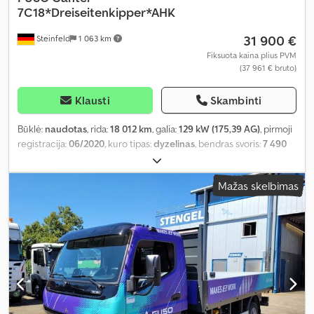
7C18*Dreiseitenkipper*AHK
31 900 €
Steinfeld
1 063 km
Fiksuota kaina plius PVM
(37 961 € bruto)
Klausti
Skambinti
Būklė:
naudotas
, rida:
18 012 km
, galia:
129 kW (175,39 AG)
, pirmoji
registracija:
06/2020
, kuro tipas:
dyzelinas
, bendras svoris:
7 490
kg
, spalva:
balta
, pavaros tipas:
mechaninis
, emisijos klasė:
Euro 6
,
sėdimų vietų skaičius:
3
, bendras ilgis:
5 610 mm
, bendras plotis:
Mažas skelbimas
2 150 mm
, bendras aukštis:
2 650 mm
, krovimo vietos ilgis:
3 600
mm
, krovinių skyriaus plotis:
2 010 mm
, krovos erdvės aukštis:
400
mm
, Įranga:
ABS, centrinis užraktas
,