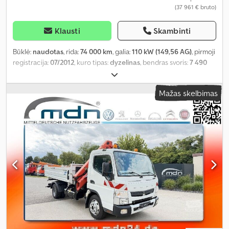
(37 961 € bruto)
Klausti
Skambinti
Būklė:
naudotas
, rida:
74 000 km
, galia:
110 kW (149,56 AG)
, pirmoji
registracija:
07/2012
, kuro tipas:
dyzelinas
, bendras svoris:
7 490
kg
, spalva:
balta
, pavaros tipas:
automatinis
, emisijos klasė:
Euro 5
,
sėdimų vietų skaičius:
3
, krovimo vietos ilgis:
3 400 mm
, krovinių
Mažas skelbimas
skyriaus plotis:
2 000 mm
, Įranga:
ABS, elektroninė stabilumo
programa (ESP), kranas, oro kondicionavimas, suodžių filtras
,