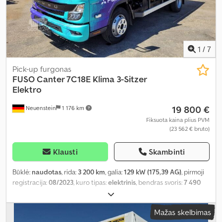
1
/
7
Pick-up furgonas
FUSO
Canter 7C18E Klima 3-Sitzer
Elektro
19 800 €
Neuenstein
1 176 km
Fiksuota kaina plius PVM
(23 562 € bruto)
Klausti
Skambinti
Būklė:
naudotas
, rida:
3 200 km
, galia:
129 kW (175,39 AG)
, pirmoji
registracija:
08/2023
, kuro tipas:
elektrinis
, bendras svoris:
7 490
kg
, kita apžiūra (TÜV):
02/2027
, spalva:
mėlyna
, pavaros tipas:
automatinis
, sėdimų vietų skaičius:
3
, krovinio erdvės tūris:
3 m³
,
Mažas skelbimas
krovimo vietos ilgis:
4 250 mm
, krovinių skyriaus plotis:
2 230 mm
,