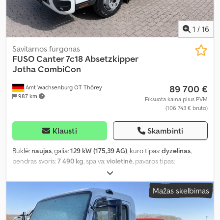
padangos, visų varančiųjų ratų pavara, vonios kambarys
,
1
/
16
Savitarnos furgonas
FUSO
Canter 7c18 Absetzkipper
Jotha CombiCon
89 700 €
Amt Wachsenburg OT Thörey
987 km
Fiksuota kaina plius PVM
(106 743 € bruto)
Klausti
Skambinti
Būklė:
naujas
, galia:
129 kW (175,39 AG)
, kuro tipas:
dyzelinas
,
bendras svoris:
7 490 kg
, spalva:
violetinė
, pavaros tipas:
mechaninis
, emisijos klasė:
Euro 6
, sėdimų vietų skaičius:
3
,
Gamybos metai:
2026
, Įranga:
ABS, centrinis užraktas, elektroninė
Mažas skelbimas
stabilumo programa (ESP), oro kondicionavimas, suodžių filtras
,