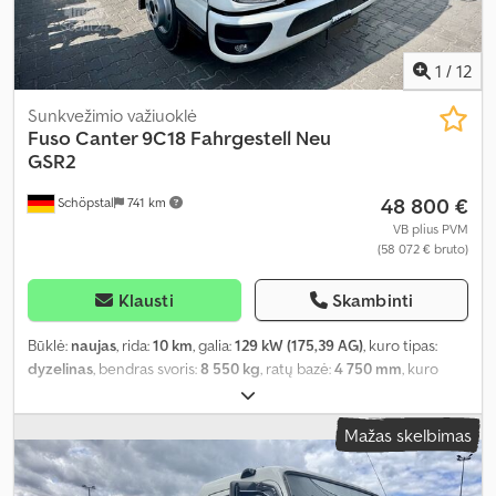
1
/
12
Sunkvežimio važiuoklė
Fuso
Canter 9C18 Fahrgestell Neu
GSR2
48 800 €
Schöpstal
741 km
VB plius PVM
(58 072 € bruto)
Klausti
Skambinti
Būklė:
naujas
, rida:
10 km
, galia:
129 kW (175,39 AG)
, kuro tipas:
dyzelinas
, bendras svoris:
8 550 kg
, ratų bazė:
4 750 mm
, kuro
bako talpa:
100 l
, spalva:
balta
, vairuotojo kabina:
dieninė kabina
,
pavaros tipas:
automatinis
, pavarų skaičius:
4
, emisijos klasė:
Euro
Mažas skelbimas
6
, pakaba:
plienas
, sėdimų vietų skaičius:
3
, Gamybos metai:
2025
,
Įranga:
ABS, AdBlue, Bluetooth, Tachografas, borto kompiuteris,
centrinis užraktas, elektroninė stabilumo programa (ESP),