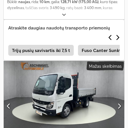
Būklė:
naujas
, rida:
10 km
, galia:
128,71 kW (175,00 AG)
, kuro tipas:
dyzelinas
, tuščias svoris:
3 490 kg
, ratų bazė:
3 400 mm
, kuras:
dyzelinas
, spalva:
balta
, vairuotojo kabina:
dieninė kabina
, pavaros
tipas:
mechaninis
, pavarų skaičius:
4
, emisijos klasė:
Euro 6e
,
pakaba:
plienas
, sėdimų vietų skaičius:
3
, Gamybos metai:
2026
,
Atraskite daugiau naudotų transporto priemonių
Įranga:
ABS, AdBlue, Bluetooth, EBS (Elektroninė stabdžių
sistema), Tachografas, USB jungtis, borto kompiuteris, eismo
juostos palaikymo asistentas, nerūkantis automobilis, oro
kondicionavimas, oro pagalvė, priešrūkiniai žibintai, start-stop
i
Trijų pusių savivartis iki 7,5 t
Fuso Canter Sunkveži
sistema, sunkvežimio registracija, trauki kontrolė, vairo
stiprintuvas
,
Mažas skelbimas