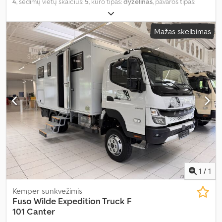
4
, sėdimų vietų skaičius:
5
, kuro tipas:
dyzelinas
, pavaros tipas:
mechaninis
, spalva:
smėlio spalvos
, pirmoji registracija:
12/2025
,
važiuoklės gamintojas:
Fuso
, važiuoklės modelis:
Canter
, bendras
Mažas skelbimas
ilgis:
6 540 mm
, bendras plotis:
2 200 mm
, bendras aukštis:
3 180
mm
, ašių konfigūracija:
2 ašys
, emisijos klasė:
Euro 6
, kuro bako
talpa:
100 l
, bendras svoris:
6 500 kg
, didžiausias leistinas svoris:
1 260 kg
, vairuotojo vairo padėtis:
kairė
, Įranga:
ABS, Android
Auto, Apple CarPlay, autonominis šildytuvas, borto kompiuteris,
centrinis užraktas, diferencialo užraktas, dušas, imobilaizerio
sistema, kruizo kontrolė, oro kondicionavimas, oro pagalvė,
pilna techninės priežiūros istorija, priekabos jungtis,
priešrūkiniai žibintai, saulės elektrinė, suodžių filtras, vairo
stiprintuvas, viengulė lova, virtuvė transporto priemonėje, visų
sezonų padangos, visų varančiųjų ratų pavara, vonios
kambarys
,
1
/
1
Kemper sunkvežimis
Fuso Wilde Expedition Truck F
101
Canter