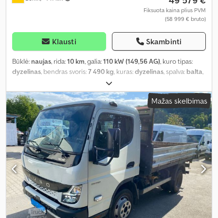
49 579 €
Fiksuota kaina plius PVM
(58 999 € bruto)
Klausti
Skambinti
Būklė:
naujas
, rida:
10 km
, galia:
110 kW (149,56 AG)
, kuro tipas:
dyzelinas
, bendras svoris:
7 490 kg
, kuras:
dyzelinas
, spalva:
balta
,
vairuotojo kabina:
kitas
, pavaros tipas:
mechaninis
, emisijos klasė:
Euro 6
, sėdimų vietų skaičius:
3
, Įranga:
oro kondicionavimas
,
Mažas skelbimas