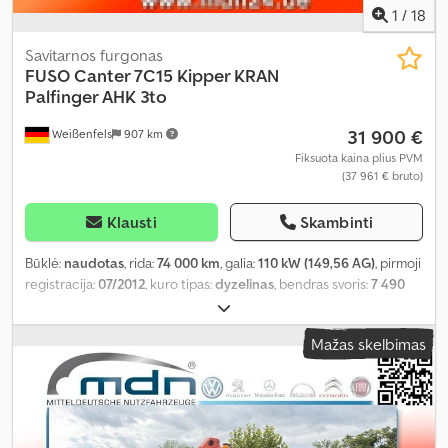
1
/
18
Savitarnos furgonas
FUSO
Canter 7C15 Kipper KRAN
Palfinger AHK 3to
31 900 €
Weißenfels
907 km
Fiksuota kaina plius PVM
(37 961 € bruto)
Klausti
Skambinti
Būklė:
naudotas
, rida:
74 000 km
, galia:
110 kW (149,56 AG)
, pirmoji
registracija:
07/2012
, kuro tipas:
dyzelinas
, bendras svoris:
7 490
kg
, spalva:
balta
, pavaros tipas:
automatinis
, emisijos klasė:
Euro 5
,
sėdimų vietų skaičius:
3
, krovimo vietos ilgis:
3 400 mm
, krovinių
Mažas skelbimas
skyriaus plotis:
2 000 mm
, Įranga:
ABS, elektroninė stabilumo
programa (ESP), kranas, oro kondicionavimas, suodžių filtras
,