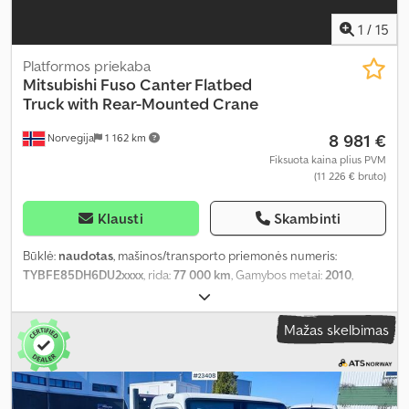
1
/
15
Platformos priekaba
Mitsubishi
Fuso Canter Flatbed
Truck with Rear-Mounted Crane
8 981 €
Norvegija
1 162 km
Fiksuota kaina plius PVM
(11 226 € bruto)
Klausti
Skambinti
Būklė:
naudotas
, mašinos/transporto priemonės numeris:
TYBFE85DH6DU2xxxx
, rida:
77 000 km
, Gamybos metai:
2010
,
Mažas skelbimas