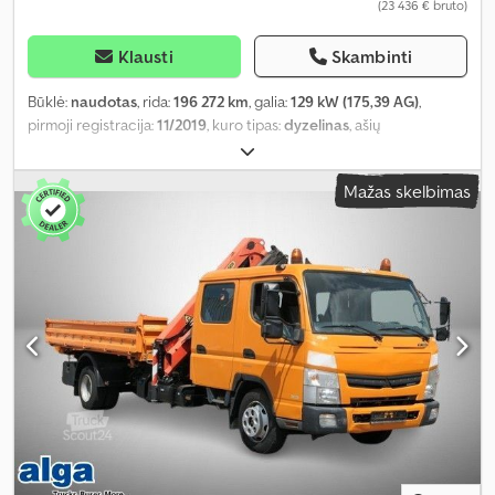
(23 436 € bruto)
Klausti
Skambinti
Būklė:
naudotas
, rida:
196 272 km
, galia:
129 kW (175,39 AG)
,
pirmoji registracija:
11/2019
, kuro tipas:
dyzelinas
, ašių
konfigūracija:
4x2
, ratų bazė:
3 400 mm
, kuras:
dyzelinas
, pavaros
tipas:
automatinis
, emisijos klasė:
Euro 6
, pakaba:
plienas
, bendras
Mažas skelbimas
ilgis:
6 190 mm
, bendras plotis:
2 550 mm
, krovimo vietos ilgis:
4 350 mm
, krovinių skyriaus plotis:
2 300 mm
, krovos erdvės
aukštis:
2 200 mm
, Gamybos metai:
2019
, Įranga:
autonominis
šildytuvas, borto kompiuteris, centrinis užraktas, elektrinis langų
reguliavimas, elektriškai reguliuojamas veidrodis, kruizo
kontrolė, oro kondicionavimas, sėdynės šildytuvas
,