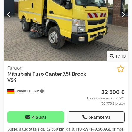
1
/
10
Furgon
Mitsubishi
Fuso Canter 7,5t Brock
VS4
22 500 €
Selm
1 151 km
Fiksuota kaina plius PVM
(26 775 € bruto)
Klausti
Skambinti
Būklė:
naudotas
, rida:
32 360 km
, galia:
110 kW (149,56 AG)
, pirmoji