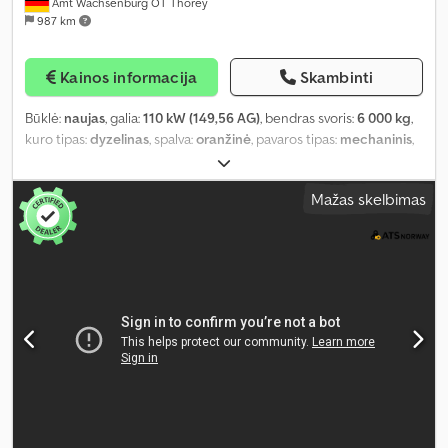
Amt Wachsenburg OT Thörey
987 km
Kainos informacija
Skambinti
Būklė:
naujas
, galia:
110 kW (149,56 AG)
, bendras svoris:
6 000 kg
,
kuro tipas:
dyzelinas
, spalva:
oranžinė
, pavaros tipas:
mechaninis
,
emisijos klasė:
Euro 6
, Gamybos metai:
2026
, sėdimų vietų skaičius:
3
, Įranga:
ABS, centrinis užraktas, elektroninė stabilumo
Mažas skelbimas
programa (ESP), kranas, oro kondicionavimas, suodžių filtras
,