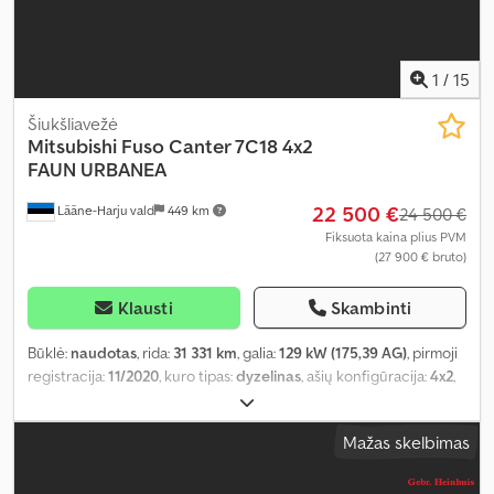
1
/
15
Šiukšliavežė
Mitsubishi
Fuso Canter 7C18 4x2
FAUN URBANEA
22 500 €
Lääne-Harju vald
449 km
24 500 €
Fiksuota kaina plius PVM
(27 900 € bruto)
Klausti
Skambinti
Būklė:
naudotas
, rida:
31 331 km
, galia:
129 kW (175,39 AG)
, pirmoji
registracija:
11/2020
, kuro tipas:
dyzelinas
, ašių konfigūracija:
4x2
,
ratų bazė:
2 800 mm
, kuras:
dyzelinas
, pavaros tipas:
mechaninis
,
emisijos klasė:
Euro 6
, pakaba:
plienas
, bendras ilgis:
5 610 mm
,
Mažas skelbimas
bendras plotis:
2 030 mm
, bendras aukštis:
2 750 mm
, Gamybos
metai:
2020
, Įranga:
borto kompiuteris, centrinis užraktas,
elektrinis langų reguliavimas, elektriškai reguliuojamas