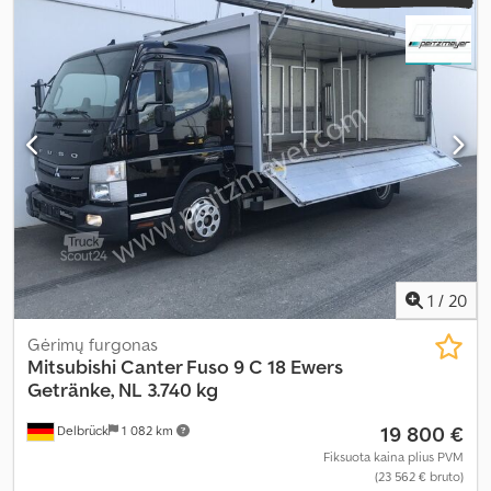
Mitsubishi S4S
, pavaros tipas:
automatinis
, šakių ilgis:
1 300 mm
,
padang padangų:
90 procentas
, bendras svoris:
5 110 kg
, tuščias
svoris:
3 500 kg
, bendras aukštis:
2 500 mm
, bendras ilgis:
2 800
mm
, bendras plotis:
1 300 mm
, didžiausias leistinas svoris:
3 500 kg
,
kuras:
dyzelinas
, Įranga:
apšvietimas, padėklų šakės, šoninis
poslinkis
,
1
/
20
Gėrimų furgonas
Mitsubishi
Canter Fuso 9 C 18 Ewers
Getränke, NL 3.740 kg
19 800 €
Delbrück
1 082 km
Fiksuota kaina plius PVM
(23 562 € bruto)