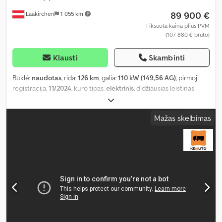
89 900 €
Laakirchen
1 055 km
Fiksuota kaina plius PVM
(107 880 € bruto)
Klausti
Skambinti
Būklė:
naudotas
, rida:
126 km
, galia:
110 kW (149,56 AG)
, pirmoji
registracija:
11/2024
, kuro tipas:
elektrinis
, didžiausias leistinas
svoris:
5 000 kg
, bendras svoris:
8 550 kg
, ratų bazė:
3 400 mm
,
spalva:
mėlyna
, vairuotojo kabina:
dieninė kabina
, pavaros tipas:
Mažas skelbimas
kitas
, emisijos klasė:
Euro 6
, pakaba:
kitas
, Gamybos metai:
2024
,