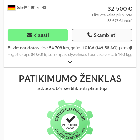
32 500 €
Selm
1 151 km
Fiksuota kaina plius PVM
(38 675 € bruto)
Klausti
Skambinti
Būklė:
naudotas
, rida:
54 709 km
, galia:
110 kW (149,56 AG)
, pirmoji
registracija:
04/2016
, kuro tipas:
dyzelinas
, tuščias svoris:
5 140 kg
,
didžiausias leistinas svoris:
2 350 kg
, bendras svoris:
7 490 kg
, ašių
konfigūracija:
4x2
, ratų bazė:
2 900 mm
, spalva:
balta
, vairuotojo
kabina:
dieninė kabina
, pavaros tipas:
pusiau automatinis
,
PATIKIMUMO ŽENKLAS
emisijos klasė:
Euro 6
, pakaba:
plienas
, sėdimų vietų skaičius:
3
,
bendras ilgis:
5 300 mm
, Įranga:
ABS, centrinis užraktas,
TruckScout24 sertifikuoti platintojai
diferencialo užraktas, elektroninė stabilumo programa (ESP),
oro kondicionavimas, trauki kontrolė, žemas triukšmo lygis
,