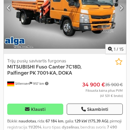
1
/
15
Trijų pusių savivartis furgonas
MITSUBISHI
Fuso Canter 7C18D,
Palfinger PK 7001-KA, DOKA
34 900 €
Sittensen
957 km
35 900 €
Fiksuota kaina plius PVM
(41 531 € bruto)
Klausti
Skambinti
Būklė:
naudotas
, rida:
67 184 km
, galia:
129 kW (175,39 AG)
, pirmoji
registracija:
11/2014
, kuro tipas:
dyzelinas
, bendras svoris:
7 490