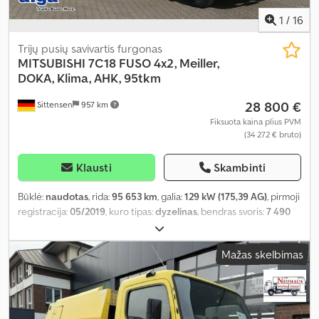
1
/
16
Trijų pusių savivartis furgonas
MITSUBISHI
7C18 FUSO 4x2, Meiller,
DOKA, Klima, AHK, 95tkm
28 800 €
Sittensen
957 km
Fiksuota kaina plius PVM
(34 272 € bruto)
Klausti
Skambinti
Būklė:
naudotas
, rida:
95 653 km
, galia:
129 kW (175,39 AG)
, pirmoji
registracija:
05/2019
, kuro tipas:
dyzelinas
, bendras svoris:
7 490
kg
, kita apžiūra (TÜV):
01/2027
, spalva:
balta
, pavaros tipas:
mechaninis
, emisijos klasė:
Euro 6
, sėdimų vietų skaičius:
7
,
Mažas skelbimas
bendras ilgis:
6 655 mm
, bendras plotis:
2 160 mm
, bendras
aukštis:
2 630 mm
, krovinio erdvės tūris:
3 m³
, krovimo vietos ilgis:
3 625 mm
, krovinių skyriaus plotis:
2 000 mm
, krovos erdvės
aukštis:
395 mm
, Įranga:
ABS
,