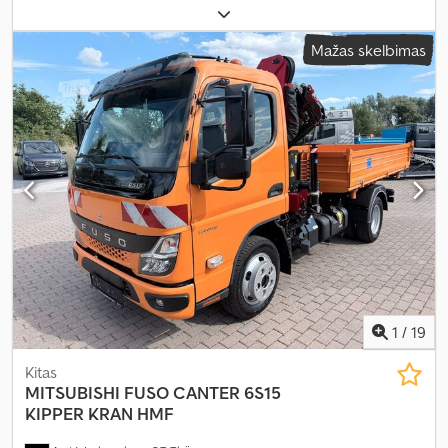
7 490 kg
, spalva:
balta
, pavaros tipas:
automatinis
, emisijos klasė:
Euro 6
, sėdimų vietų skaičius:
3
, krovinio erdvės tūris:
36 m³
,
Mažas skelbimas
krovimo vietos ilgis:
6 100 mm
, krovinių skyriaus plotis:
2 460 mm
,
krovos erdvės aukštis:
2 450 mm
, Įranga:
ABS, centrinis užraktas,
oro kondicionavimas
,
1
/
19
Kitas
MITSUBISHI
FUSO CANTER 6S15
KIPPER KRAN HMF