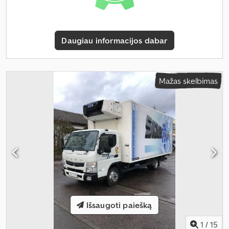
Daugiau informacijos dabar
Mažas skelbimas
Išsaugoti paiešką
1
/
15