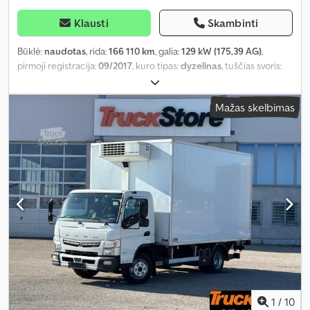
Klausti
Skambinti
Būklė:
naudotas
, rida:
166 110 km
, galia:
129 kW (175,39 AG)
,
pirmoji registracija:
09/2017
, kuro tipas:
dyzelinas
, tuščias svoris:
3 750 kg
, didžiausias leistinas svoris:
3 740 kg
, bendras svoris:
7 490
kg
, padangos dydis:
205 / 75 R 17,5
, ašių konfigūracija:
2 ašys
, ratų
Mažas skelbimas
bazė:
3 400 mm
, kita apžiūra (TÜV):
06/2024
, stabdžiai:
variklio
stabdymas
, spalva:
juodas
, vairuotojo kabina:
dieninė kabina
,
pavaros tipas:
automatinis
, emisijos klasė:
Euro 6
, pakaba:
plienas
,
sėdimų vietų skaičius:
3
, krovinio erdvės tūris:
14 m³
, krovimo vietos
ilgis:
4 144 mm
, krovinių skyriaus plotis:
2 212 mm
, krovos erdvės
aukštis:
1 547 mm
, priekinės padangos dydis:
205 / 75 R 17,5
,
galinės padangos dydis:
205 / 75 R 17,5
, Įranga:
ABS, centrinis
užraktas, kruizo kontrolė, navigacijos sistema, oro
kondicionavimas, priekabos jungtis
,
1
/
10