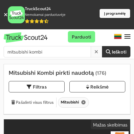
TruckScout24
Į programėlę
Nemokamai parduotuvėje
Parduoti
Ieškoti
Mitsubishi Kombi pirkti naudotą
(176)
Filtras
Reikšmė
Mitsubishi
Pašalinti visus filtrus
Mažas skelbimas