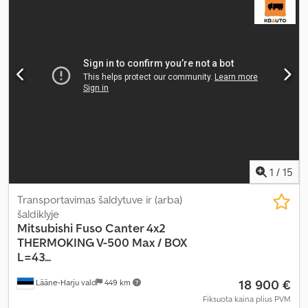
1
/
15
Transportavimas šaldytuve ir (arba)
šaldiklyje
Mitsubishi
Fuso Canter 4x2
THERMOKING V-500 Max / BOX
L=43...
18 900 €
Lääne-Harju vald
449 km
Fiksuota kaina plius PVM