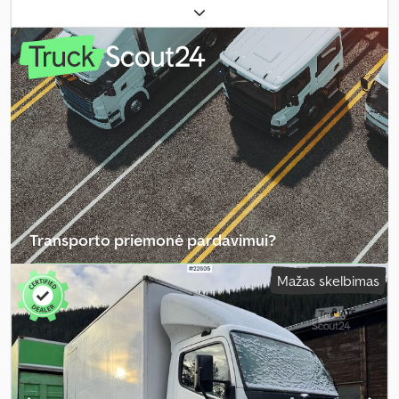
kg
, spalva:
oranžinė
, pavaros tipas:
automatinis
, emisijos klasė:
Euro 6
, sėdimų vietų skaičius:
7
, bendras ilgis:
7 640 mm
, bendras
plotis:
2 550 mm
, bendras aukštis:
2 800 mm
, krovinio erdvės tūris:
4 m³
, krovimo vietos ilgis:
3 800 mm
, krovinių skyriaus plotis:
2 350
mm
, krovos erdvės aukštis:
400 mm
, Įranga:
ABS, autonominis
šildytuvas, elektroninė stabilumo programa (ESP), kranas, oro
kondicionavimas
,
Transporto priemonė pardavimui?
Sukurti skelbimą
Mažas skelbimas