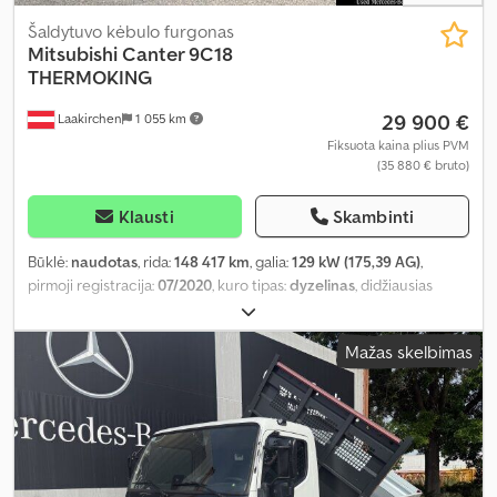
Šaldytuvo kėbulo furgonas
Mitsubishi
Canter 9C18
THERMOKING
29 900 €
Laakirchen
1 055 km
Fiksuota kaina plius PVM
(35 880 € bruto)
Klausti
Skambinti
Būklė:
naudotas
, rida:
148 417 km
, galia:
129 kW (175,39 AG)
,
pirmoji registracija:
07/2020
, kuro tipas:
dyzelinas
, didžiausias
leistinas svoris:
2 550 kg
, bendras svoris:
7 490 kg
, ašių
konfigūracija:
4x2
, ratų bazė:
3 400 mm
, spalva:
kitas
, vairuotojo
Mažas skelbimas
kabina:
dieninė kabina
, pavaros tipas:
kitas
, emisijos klasė:
Euro 6
,
pakaba:
kitas
, krovinio erdvės tūris:
24 m³
, krovimo vietos ilgis:
4 300 mm
, krovinių skyriaus plotis:
2 470 mm
, krovos erdvės
aukštis:
2 290 mm
, Įranga:
galinis keltuvas, kruizo kontrolė, oro
kondicionavimas
,