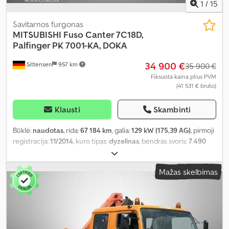
1
/
15
Savitarnos furgonas
MITSUBISHI
Fuso Canter 7C18D,
Palfinger PK 7001-KA, DOKA
34 900 €
Sittensen
957 km
35 900 €
Fiksuota kaina plius PVM
(41 531 € bruto)
Klausti
Skambinti
Būklė:
naudotas
, rida:
67 184 km
, galia:
129 kW (175,39 AG)
, pirmoji
registracija:
11/2014
, kuro tipas:
dyzelinas
, bendras svoris:
7 490
kg
, spalva:
oranžinė
, pavaros tipas:
automatinis
, emisijos klasė:
Euro 6
, sėdimų vietų skaičius:
7
, bendras ilgis:
7 640 mm
, bendras
Mažas skelbimas
plotis:
2 550 mm
, bendras aukštis:
2 800 mm
, krovinio erdvės tūris:
4 m³
, krovimo vietos ilgis:
3 800 mm
, krovinių skyriaus plotis:
2 350
mm
, krovos erdvės aukštis:
400 mm
, Įranga:
ABS, autonominis
šildytuvas, elektroninė stabilumo programa (ESP), kranas, oro
kondicionavimas
,