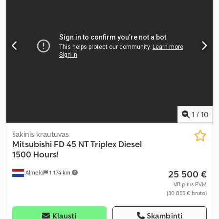
veidrodis, oro kondicionavimas
,
1
/
10
šakinis krautuvas
Mitsubishi
FD 45 NT Triplex Diesel
1500 Hours!
25 500 €
Almelo
1 174 km
VB plius PVM
(30 855 € bruto)
Klausti
Skambinti