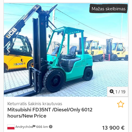
Mažas skelbimas
1
/
19
Keturratis šakinis krautuvas
Mitsubishi
FD35NT /Diesel/Only 6012
hours/New Price
13 900 €
Andrychów
666 km