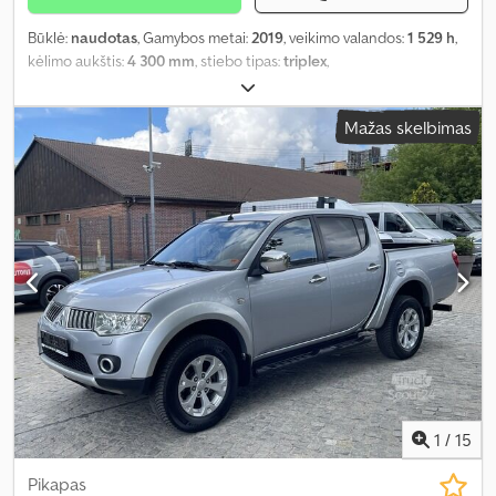
Būklė:
naudotas
, Gamybos metai:
2019
, veikimo valandos:
1 529 h
,
kėlimo aukštis:
4 300 mm
, stiebo tipas:
triplex
,
Mažas skelbimas
1
/
15
Pikapas