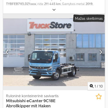
TYBFEB71ELDZ1xxxx
, rida:
211 445 km
, Gamybos metai:
2019
,
Mažas skelbimas
1
/
10
Ruloninė konteinerinė savivartis
Mitsubishi
eCanter 9C18E
Abrollkipper mit Haken