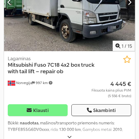
1
/
15
Lagaminas
Mitsubishi
Fuso 7C18 4x2 box truck
with tail lift – repair ob
4 445 €
Norvegija
997 km
Fiksuota kaina plius PVM
(5 556 € bruto)
Klausti
Skambinti
Būklė:
naudotas
, mašinos/transporto priemonės numeris:
TYBFE85SG6DV0xxxx
, rida:
130 000 km
, Gamybos metai:
2010
,