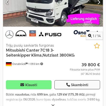
1
/
14
Trijų pusių savivartis furgonas
Mitsubishi
Canter 7C18 3-
Seitenkipper Klima,Nutzlast 3800KG
39 800 €
Osnabrück
1 093 km
Fiksuota kaina plius PVM
(47 362 € bruto)
Klausti
Skambinti
Būklė:
naudotas
, rida:
699 km
, galia:
129 kW (175,39 AG)
, pirmoji
registracija:
06/2026
, kuro tipas:
dyzelinas
, tuščias svoris:
3 690 kg
,
didžiausias leistinas svoris:
3 800 kg
, bendras svoris:
7 490 kg
, ratų