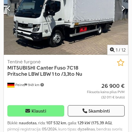
1
/
12
Tentinė furgonė
MITSUBISHI
Canter Fuso 7C18
Pritsche LBW LBW 1 to /3,3to Nu
26 900 €
Peine
949 km
Fiksuota kaina plius PVM
(32 011 € bruto)
Klausti
Skambinti
Būklė:
naudotas
, rida:
107 532 km
, galia:
129 kW (175,39 AG)
,
pirmoji registracija:
05/2024
, kuro tipas:
dyzelinas
, bendras svoris: