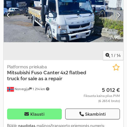
1
/
14
Platformos priekaba
Mitsubishi
Fuso Canter 4x2 flatbed
truck for sale as a repair
5 012 €
Norvegija
1 214 km
Fiksuota kaina plius PVM
(6 265 € bruto)
Klausti
Skambinti
Būklė:
naudotas
, mašinos/transporto priemonės numeris: