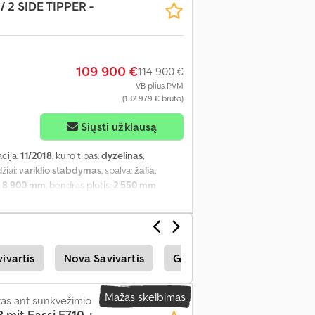
 / 2 SIDE TIPPER -
109 900 €
114 900 €
VB plius PVM
(132 979 € bruto)
Siųsti užklausą
acija:
11/2018
, kuro tipas:
dyzelinas
,
džiai:
variklio stabdymas
, spalva:
žalia
,
:
8 900 mm
, bendras plotis:
2 550 mm
,
dvės aukštis:
1 050 mm
, Gamybos metai:
inis langų reguliavimas, kranas, kruizo
uki kontrolė
,
ivartis
Nova Savivartis
Giotti Victoria Savivartis
Mažas skelbimas
as ant sunkvežimio
 mit Fassi F710 +