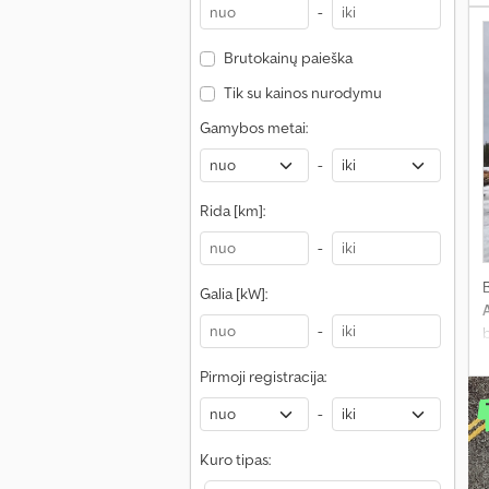
-
Brutokainų paieška
Tik su kainos nurodymu
Gamybos metai:
-
Rida [km]:
-
Galia [kW]:
-
Pirmoji registracija:
-
ž
Kuro tipas: