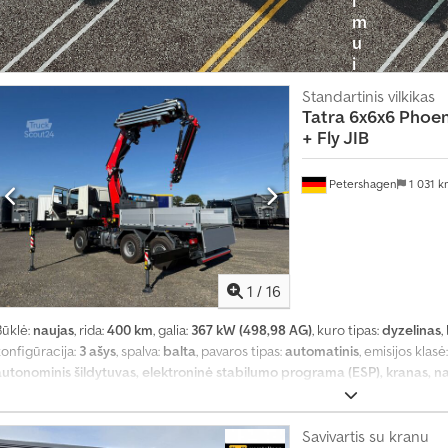
m
u
i
?
Standartinis vilkikas
Tatra
6x6x6 Phoen
S
+ Fly JIB
u
k
Petershagen
1 031 
u
r
t
i
1
/
16
s
k
Būklė:
naujas
, rida:
400 km
, galia:
367 kW (498,98 AG)
, kuro tipas:
dyzelinas
,
e
konfigūracija:
3 ašys
, spalva:
balta
, pavaros tipas:
automatinis
, emisijos klasė
l
autonominis šildytuvas, elektroninė stabilumo programa (ESP), kranas, navi
b
varančiųjų ratų pavara
,
i
Savivartis su kranu
m