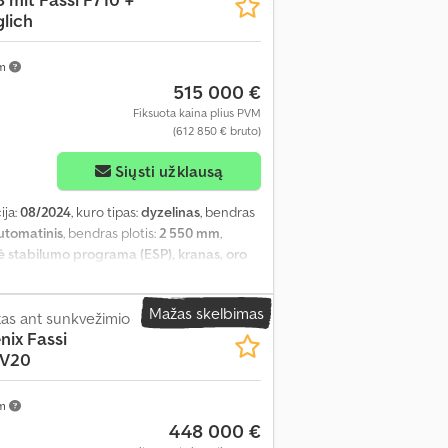
lich
km
515 000 €
Fiksuota kaina plius PVM
(612 850 € bruto)
Siųsti užklausą
ija:
08/2024
, kuro tipas:
dyzelinas
, bendras
utomatinis
, bendras plotis:
2 550 mm
,
nė stabilumo programa (ESP), kranas, oro
Mažas skelbimas
as ant sunkvežimio
nix Fassi
 V20
km
448 000 €