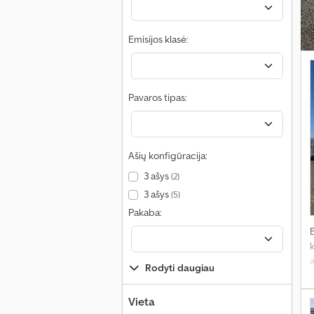
Emisijos klasė:
Pavaros tipas:
Ašių konfigūracija:
3 ašys
(2)
3 ašys
(5)
Pakaba:
Rodyti daugiau
Vieta