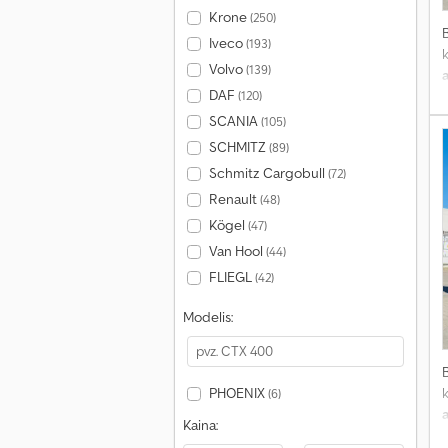
Krone
(250)
Iveco
(193)
Volvo
(139)
DAF
s
(120)
SCANIA
(105)
SCHMITZ
(89)
Schmitz Cargobull
(72)
Renault
(48)
Kögel
(47)
Van Hool
(44)
FLIEGL
(42)
Modelis:
PHOENIX
(6)
Kaina:
s