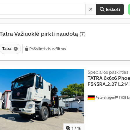
Ieškoti
Tatra Važiuoklė pirkti naudotą
(7)
Tatra
Pašalinti visus filtrus
Specialios paskirties
TATRA
6x6x6 Phoe
F545RA.2.27 L214
Petershagen
1 031 
1
/
16