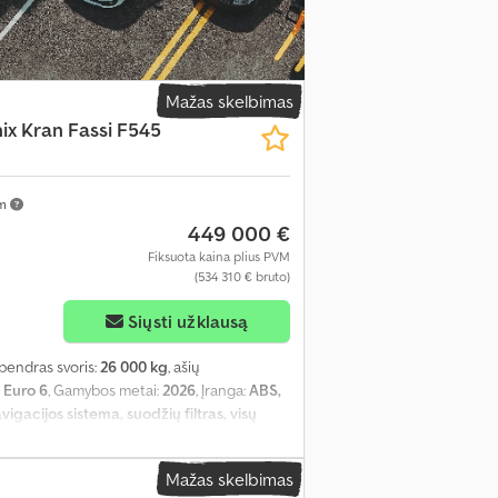
Mažas skelbimas
ix Kran Fassi F545
km
449 000 €
Fiksuota kaina plius PVM
(534 310 € bruto)
Siųsti užklausą
 bendras svoris:
26 000 kg
, ašių
:
Euro 6
, Gamybos metai:
2026
, Įranga:
ABS,
gacijos sistema, suodžių filtras, visų
Mažas skelbimas