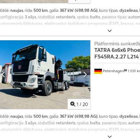
Būklė:
naujas
, rida:
500 km
, galia:
367 kW (498,98 AG)
, kuro tipas:
dyzelinas
,
konfigūracija:
3 ašys
, stabdžiai:
retarderis
, spalva:
balta
, pavaros tipas:
autom
autonominis šildytuvas, elektroninė stabilumo programa (ESP), kranas, n
uodžių filtras, visų varančiųjų ratų pavara
,
Platforminis sunkveži
TATRA
6x6x6 Phoe
F545RA.2.27 L214
Petershagen
1 031 
1
/
20
Būklė:
naujas
, rida:
500 km
, galia:
367 kW (498,98 AG)
, kuro tipas:
dyzelinas
,
T
konfigūracija:
3 ašys
, stabdžiai:
retarderis
, spalva:
balta
, pavaros tipas:
autom
r
autonominis šildytuvas, elektroninė stabilumo programa (ESP), kranas, n
a
uodžių filtras, visų varančiųjų ratų pavara
,