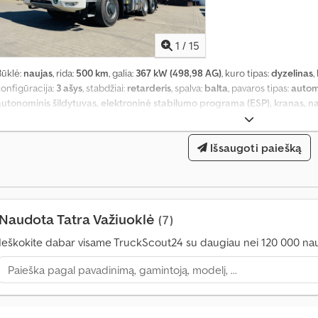
u
g
i
1
/
15
a
u
Būklė:
naujas
, rida:
500 km
, galia:
367 kW (498,98 AG)
, kuro tipas:
dyzelinas
,
n
konfigūracija:
3 ašys
, stabdžiai:
retarderis
, spalva:
balta
, pavaros tipas:
autom
e
autonominis šildytuvas, elektroninė stabilumo programa (ESP), kranas, n
i
uodžių filtras, visų varančiųjų ratų pavara
,
1
4
Išsaugoti paiešką
0
0
0
0
Naudota Tatra Važiuoklė
(7)
p
Ieškokite dabar visame TruckScout24 su daugiau nei 120 000 na
i
r
k
i
m