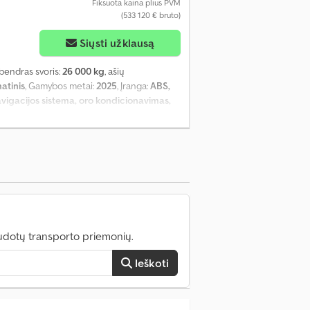
Fiksuota kaina plius PVM
(533 120 € bruto)
Siųsti užklausą
 bendras svoris:
26 000 kg
, ašių
atinis
, Gamybos metai:
2025
, Įranga:
ABS,
avigacijos sistema, oro kondicionavimas,
udotų transporto priemonių.
Ieškoti