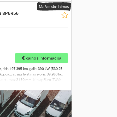
Mažas skelbimas
8 8P6R56
Kainos informacija
s
, rida:
197 395 km
, galia:
390 kW (530,25
 kg
, didžiausias leistinas svoris:
39 280 kg
,
ų atstumas:
2 150 mm
, kita apžiūra (TÜV):
na:
miegamoji kabina
, pavaros tipas:
 870 mm
, bendras plotis:
2 550 mm
,
ominis šildytuvas, diferencialo užraktas,
 kontrolė, oro kondicionavimas, papildomi