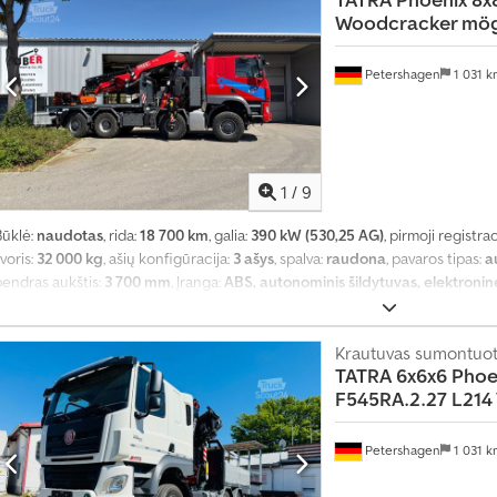
Woodcracker mög
Petershagen
1 031 
1
/
9
Būklė:
naudotas
, rida:
18 700 km
, galia:
390 kW (530,25 AG)
, pirmoji registrac
K
voris:
32 000 kg
, ašių konfigūracija:
3 ašys
, spalva:
raudona
, pavaros tipas:
a
a
bendras aukštis:
3 700 mm
, Įranga:
ABS, autonominis šildytuvas, elektroni
s
kondicionavimas, visų varančiųjų ratų pavara
,
m
ė
Krautuvas sumontuot
n
TATRA
6x6x6 Phoe
e
F545RA.2.27 L214
s
į
Petershagen
1 031 
d
a