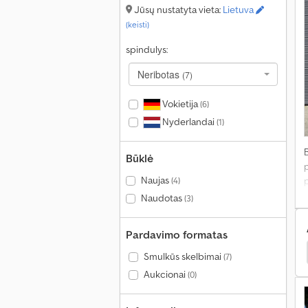
Jūsų nustatyta vieta:
Lietuva
(keisti)
spindulys:
Neribotas
(7)
Vokietija
(6)
Nyderlandai
(1)
Būklė
Naujas
p
(4)
k
Naudotas
(3)
Pardavimo formatas
tlas Sunkvežimis Kranas
Renault Sunkvežimis Kranas
Smulkūs skelbimai
(7)
Aukcionai
(0)