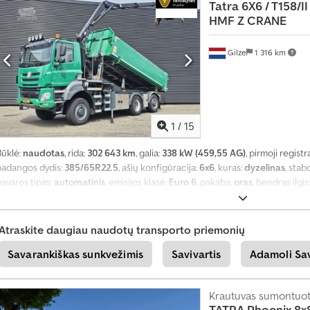
Tatra
6X6 / T158/II
ą
HMF Z CRANE
Gilze
1 316 km
1
/
15
Būklė:
naudotas
, rida:
302 643 km
, galia:
338 kW (459,55 AG)
, pirmoji registr
padangos dydis:
385/65R22.5
, ašių konfigūracija:
6x6
, kuras:
dyzelinas
, stab
avaros tipas:
automatinis
, emisijos klasė:
Euro 6
, pakaba:
oras
, bendras ilgis
rovimo vietos ilgis:
5 600 mm
, krovinių skyriaus plotis:
2 390 mm
, krovos er
2018
, Įranga:
ABS, AdBlue, centrinis užraktas, diferencialo užraktas, elektr
kontrolė, oro kondicionavimas, priekabos jungtis, sėdynės šildytuvas, tra
Atraskite daugiau naudotų transporto priemonių
Savarankiškas sunkvežimis
Savivartis
Adamoli Sav
Krautuvas sumontuot
TATRA
Phoenix 8x8