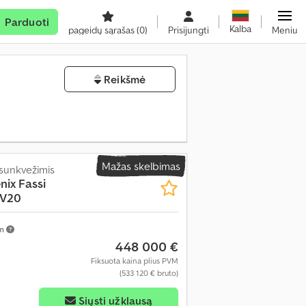
Parduoti
Kalba
pageidų sąrašas
(0)
Prisijungti
Meniu
Reikšmė
Mažas skelbimas
 sunkvežimis
nix Fassi
 V20
km
448 000 €
Fiksuota kaina plius PVM
(533 120 € bruto)
Siųsti užklausą