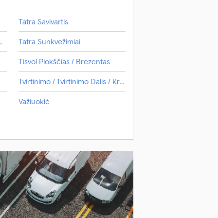
Tatra Savivartis
Transporto Priemonė
Tatra Sunkvežimiai
Tisvol Plokščias / Brezentas
Tvirtinimo / Tvirtinimo Dalis / Kranas
Važiuoklė
Viberti Važiuoklė
Vlemmix Važiuoklė