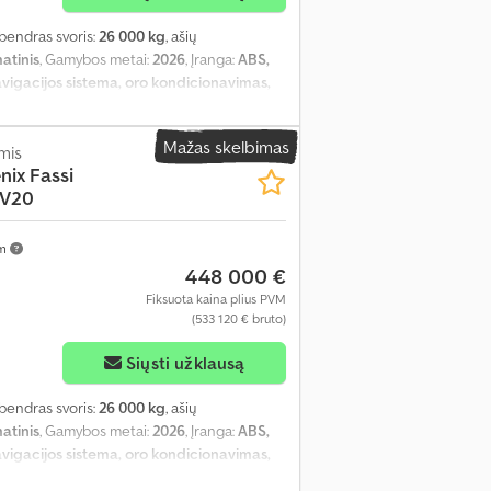
 bendras svoris:
26 000 kg
, ašių
atinis
, Gamybos metai:
2026
, Įranga:
ABS,
avigacijos sistema, oro kondicionavimas,
Mažas skelbimas
mis
nix Fassi
 V20
km
448 000 €
Fiksuota kaina plius PVM
(533 120 € bruto)
Siųsti užklausą
 bendras svoris:
26 000 kg
, ašių
atinis
, Gamybos metai:
2026
, Įranga:
ABS,
avigacijos sistema, oro kondicionavimas,