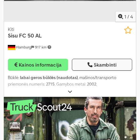
1
/
4
Kiti
Sisu
FC 50 AL
Hamburg
917 km
Kainos informacija
Skambinti
Būklė:
labai geros būklės (naudotas)
, mašinos/transporto
priemonės numeris:
2715
, Gamybos metai:
2002
,