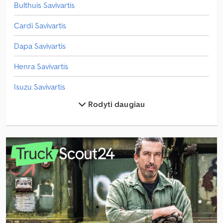
Bulthuis Savivartis
Cardi Savivartis
Dapa Savivartis
Henra Savivartis
Isuzu Savivartis
Rodyti daugiau
Kaiser Savivartis
Kiti Savivartis
Kiti Savivartis Sunkvežimis
Leci Savivartis
Lück Savivartis
Maxus Savivartis