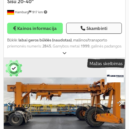
Sisu
20-40”
Hamburg
917 km
Kainos informacija
Skambinti
Būklė:
labai geros būklės (naudotas)
, mašinos/transporto
priemonės numeris:
2845
, Gamybos metai:
1999
, galinės padangos
dydis:
16.00-25
,
Mažas skelbimas