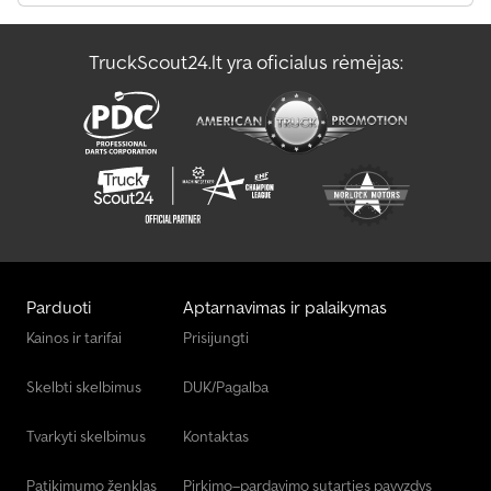
Unsinn Savivartis
TruckScout24.lt yra oficialus rėmėjas:
Zorzi Savivartis
Zorzi Savivartis Sunkvežimis
Parduoti
Aptarnavimas ir palaikymas
Kainos ir tarifai
Prisijungti
Skelbti skelbimus
DUK/Pagalba
Tvarkyti skelbimus
Kontaktas
Patikimumo ženklas
Pirkimo–pardavimo sutarties pavyzdys