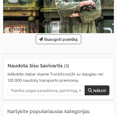
Kas mėnesį daugiau nei 140 000 pirkimo
užklausų
Išsaugoti paiešką
Pasirinkite prekybininko paketą
Naudota Sisu Savivartis
(3)
Ieškokite dabar visame TruckScout24 su daugiau nei
120 000 naudotų transporto priemonių.
Ieškoti
Naršykite populiariausias kategorijas: