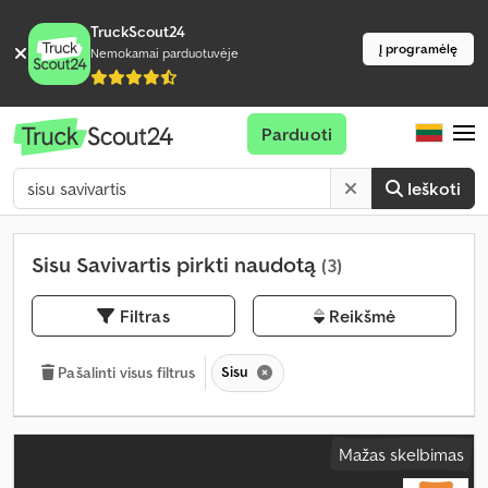
TruckScout24
Į programėlę
Nemokamai parduotuvėje
Parduoti
Ieškoti
Sisu Savivartis pirkti naudotą
(3)
Filtras
Reikšmė
Sisu
Pašalinti visus filtrus
Mažas skelbimas