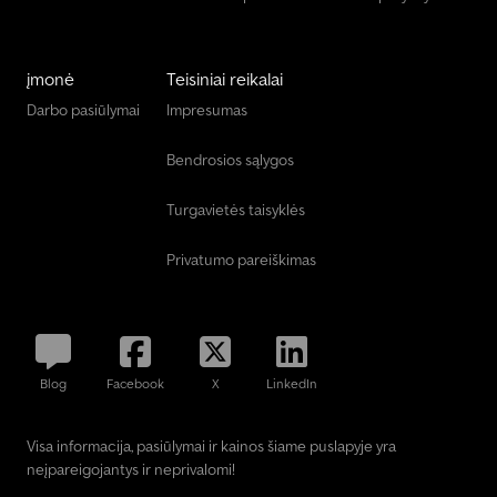
įmonė
Teisiniai reikalai
Darbo pasiūlymai
Impresumas
Bendrosios sąlygos
Turgavietės taisyklės
Privatumo pareiškimas
Blog
Facebook
X
LinkedIn
Visa informacija, pasiūlymai ir kainos šiame puslapyje yra
neįpareigojantys ir neprivalomi!