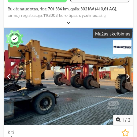
Būklė:
naudotas
, rida:
701 334 km
, galia:
302 kW (410,61 AG)
,
pirmoji registracija:
11/2003
, kuro tipas:
dyzelinas
, ašių
konfigūracija:
8x2
, ratų bazė:
4 750 mm
, kuras:
dyzelinas
, pavaros
tipas:
mechaninis
, emisijos klasė:
Euro 3
, pakaba:
plienas
, bendras
Mažas skelbimas
ilgis:
8 980 mm
, bendras plotis:
2 550 mm
, krovimo vietos ilgis:
6 140 mm
, krovinių skyriaus plotis:
2 410 mm
, krovos erdvės
aukštis:
1 090 mm
, Gamybos metai:
2003
, Įranga:
diferencialo
užraktas, elektrinis langų reguliavimas, elektriškai
reguliuojamas veidrodis, kruizo kontrolė, oro kondicionavimas,
sėdynės šildytuvas
,
1
/
3
Kiti