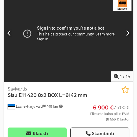
1
/
15
Savivartis
Sisu
E11 420 8x2 BOX L=6142 mm
6 900 €
Lääne-Harju vald
449 km
7 700 €
Fiksuota kaina plius PVM
(8 556 € bruto)
Klausti
Skambinti