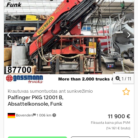
1
/
11
Krautuvas sumontuotas ant sunkvežimio
Palfinger
PKG 12001 B,
Absattelkonsole, Funk
11 900 €
Bovenden
1 006 km
Fiksuota kaina plius PVM
(14 161 € bruto)