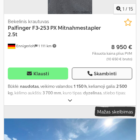
1
/
15
Bekelinis krautuvas
Palfinger
F3-253 PX Mitnahmestapler
2.5t
8 950 €
Ennigerloh
1 111 km
Fiksuota kaina plius PVM
(10 650 € bruto)
Klausti
Skambinti
Būklė:
naudotas
, veikimo valandos:
1 150 h
, keliamoji galia:
2 500
kg
, kėlimo aukštis:
3 700 mm
, kuro tipas:
dyzelinas
, stiebo tipas:
dupleksas
, galia:
24 kW (32,63 AG)
, pavaros tipas:
kitas
, spalva:
raudona
, rida:
1 157 km
, pirmoji registracija:
06/2014
, pakaba:
kitas
,
Mažas skelbimas
vairuotojo kabina:
kitas
, emisijos klasė:
nėra
, kuras:
dyzelinas
,