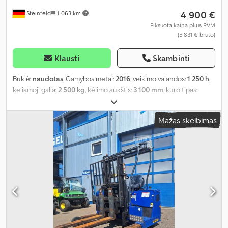
4 900 €
Steinfeld
1 063 km
Fiksuota kaina plius PVM
(5 831 € bruto)
Klausti
Skambinti
Būklė:
naudotas
, Gamybos metai:
2016
, veikimo valandos:
1 250 h
,
keliamoji galia:
2 500 kg
, kėlimo aukštis:
3 100 mm
, kuro tipas:
dyzelinas
, statybinis aukštis:
2 450 mm
, Įranga:
galvos apsauga
,
Mažas skelbimas