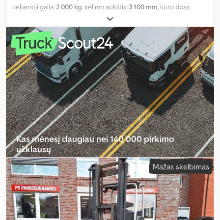
keliamoji galia:
2 000 kg
, kėlimo aukštis:
3 100 mm
, kuro tipas:
dyzelinas
, statybinis aukštis:
2 450 mm
, Įranga:
galvos apsauga
,
Kas mėnesį daugiau nei 140 000 pirkimo
užklausų
Mažas skelbimas
Pasirinkite prekybininko paketą