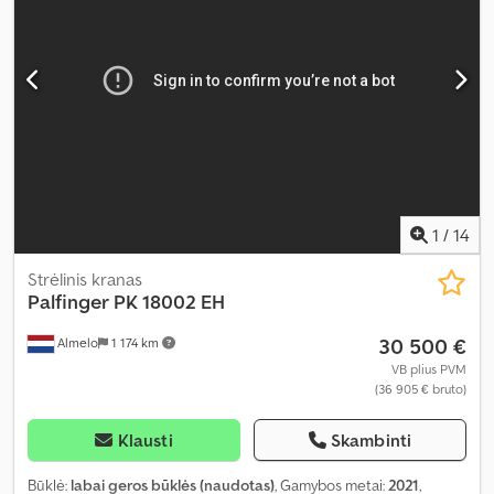
1
/
14
Strėlinis kranas
Palfinger
PK 18002 EH
30 500 €
Almelo
1 174 km
VB plius PVM
(36 905 € bruto)
Klausti
Skambinti
Būklė:
labai geros būklės (naudotas)
, Gamybos metai:
2021
,