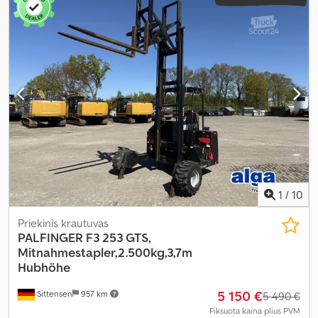
1
/
10
Priekinis krautuvas
PALFINGER
F3 253 GTS,
Mitnahmestapler,2.500kg,3,7m
Hubhöhe
5 150 €
Sittensen
957 km
5 490 €
Fiksuota kaina plius PVM