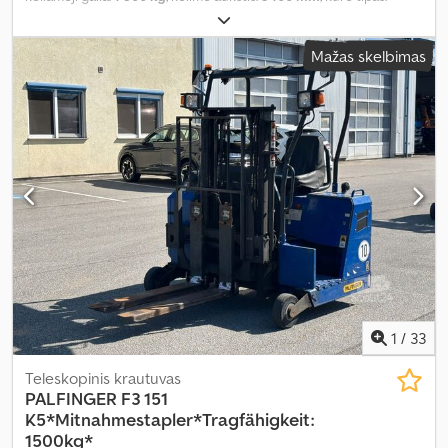
dyzelinas
, pavaros tipas:
automatinis
,
Mažas skelbimas
1
/
33
Teleskopinis krautuvas
PALFINGER
F3 151
K5*Mitnahmestapler*Tragfähigkeit:
1500kg*