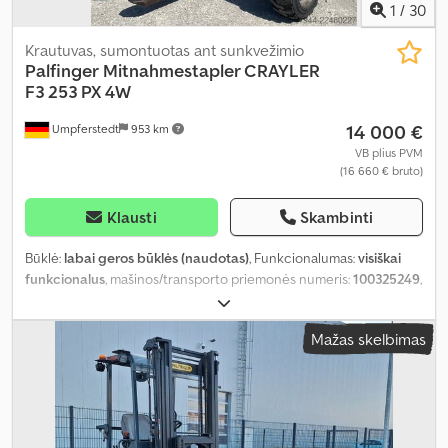
1
/
30
Krautuvas, sumontuotas ant sunkvežimio
Palfinger
Mitnahmestapler CRAYLER
F3 253 PX 4W
14 000 €
Umpferstedt
953 km
VB plius PVM
(16 660 € bruto)
Klausti
Skambinti
Būklė:
labai geros būklės (naudotas)
, Funkcionalumas:
visiškai
funkcionalus
, mašinos/transporto priemonės numeris:
100325249
,
Gamybos metai:
2016
, veikimo valandos:
1 261 h
, keliamoji galia:
2 500 kg
, kuro tipas:
dyzelinas
, stiebo tipas:
teleskopinis
, galia:
Mažas skelbimas
24,5 kW (33,31 AG)
, variklių gamintojas:
Lombardini
, pavaros tipas:
automatinis
, padang padangų:
60 procentas
, Priekinės padangos
tipas:
pneumatinės padangos (užpildytos oru)
, priekinės
padangos dydis:
23x8,5-12
, galinės padangos tipas:
pneumatinės
padangos (užpildytos oru)
, galinės padangos dydis:
23x8,5-12
,
bendras svoris:
2 356 kg
, tuščias svoris:
2 356 kg
, spalva:
ruda
,