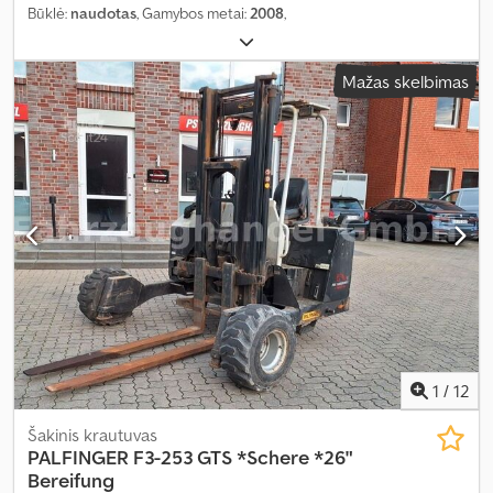
Būklė:
naudotas
, Gamybos metai:
2008
,
Mažas skelbimas
1
/
12
Šakinis krautuvas
PALFINGER
F3-253 GTS *Schere *26"
Bereifung