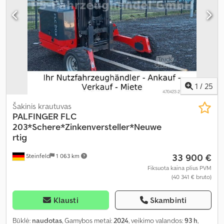
Įranga:
apšvietimas, padėklų šakės, pilna techninės priežiūros
istorija, priekinė apsauga, visų varančiųjų ratų pavara,
įtraukiama šakutė, šakės prailginimas
,
1
/
25
Šakinis krautuvas
PALFINGER
FLC
203*Schere*Zinkenversteller*Neuwe
rtig
33 900 €
Steinfeld
1 063 km
Fiksuota kaina plius PVM
(40 341 € bruto)
Klausti
Skambinti
Būklė:
naudotas
, Gamybos metai:
2024
, veikimo valandos:
93 h
,