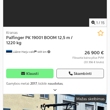
1
/
15
Kranas
Palfinger
PK 19001 BOOM 12,5 m /
1220 kg
26 900 €
Lääne-Harju vald
449 km
Fiksuota kaina plius PVM
(33 356 € bruto)
Klausti
Skambinti
Gamybos metai:
2017
, būklė:
naudotas
,
Mažas skelbimas