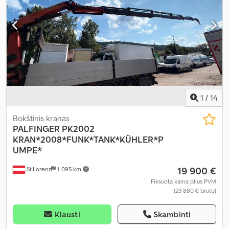
1
/
14
Bokštinis kranas
PALFINGER
PK2002
KRAN*2008*FUNK*TANK*KÜHLER*P
UMPE*
19 900 €
St.Lorenz
1 095 km
Fiksuota kaina plius PVM
(23 880 € bruto)
Klausti
Skambinti