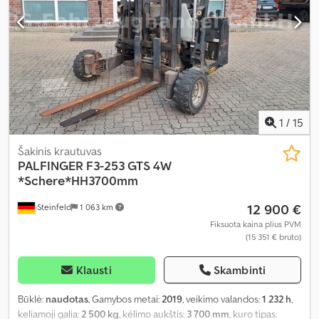
1
/
15
Šakinis krautuvas
PALFINGER
F3-253 GTS 4W
*Schere*HH3700mm
12 900 €
Steinfeld
1 063 km
Fiksuota kaina plius PVM
(15 351 € bruto)
Klausti
Skambinti
Būklė:
naudotas
, Gamybos metai:
2019
, veikimo valandos:
1 232 h
,
keliamoji galia:
2 500 kg
, kėlimo aukštis:
3 700 mm
, kuro tipas: