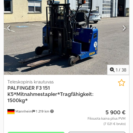
1
/
38
Teleskopinis krautuvas
PALFINGER
F3 151
K5*Mitnahmestapler*Tragfähigkeit:
1500kg*
5 900 €
Mannheim
1 219 km
Fiksuota kaina plius PVM
(7 021 € bruto)