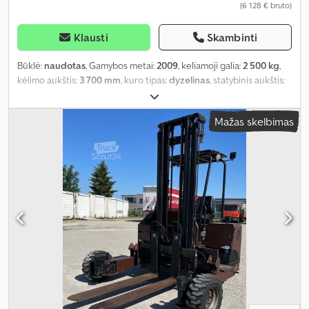
(6 128 € bruto)
Klausti
Skambinti
Būklė:
naudotas
, Gamybos metai:
2009
, keliamoji galia:
2 500 kg
,
kėlimo aukštis:
3 700 mm
, kuro tipas:
dyzelinas
, statybinis aukštis:
2 480 mm
, Įranga:
galvos apsauga
,
Mažas skelbimas