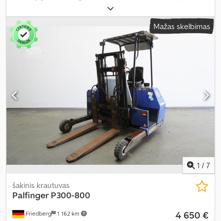
dyzelinas
, statybinis aukštis:
2 450 mm
, Įranga:
galvos apsauga
,
Mažas skelbimas
1
/
7
šakinis krautuvas
Palfinger
P300-800
4 650 €
Friedberg
1 162 km