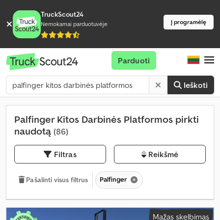
TruckScout24
Į programėlę
Nemokamai parduotuvėje
Parduoti
Ieškoti
Palfinger Kitos Darbinės Platformos pirkti
naudotą
(86)
Filtras
Reikšmė
Palfinger
Pašalinti visus filtrus
Mažas skelbimas