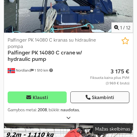
1
/
12
Palfinger PK 14080 C kranas su hidrauline
pompa
Palfinger
PK 14080 C crane w/
hydraulic pump
3 175 €
Nordland
1 510 km
Fiksuota kaina plius PVM
(3 969 € bruto)
Klausti
Skambinti
Gamybos metai:
2008
, būklė:
naudotas
,
Mažas skelbimas