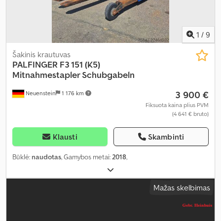
1
/
9
Šakinis krautuvas
PALFINGER
F3 151 (K5)
Mitnahmestapler Schubgabeln
3 900 €
Neuenstein
1 176 km
Fiksuota kaina plius PVM
(4 641 € bruto)
Klausti
Skambinti
Būklė:
naudotas
, Gamybos metai:
2018
,
Mažas skelbimas