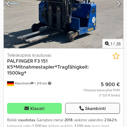
1
/
28
Teleskopinis krautuvas
PALFINGER
F3 151
K5*Mitnahmestapler*Tragfähigkeit:
1500kg*
5 900 €
Mannheim
1 219 km
Fiksuota kaina plius PVM
(7 021 € bruto)
Klausti
Skambinti
Būklė:
naudotas
, Gamybos metai:
2018
, veikimo valandos:
2 042 h
,
keliamoji galia:
1 500 kg
, kėlimo aukštis:
3 100 mm
, kuro tipas: