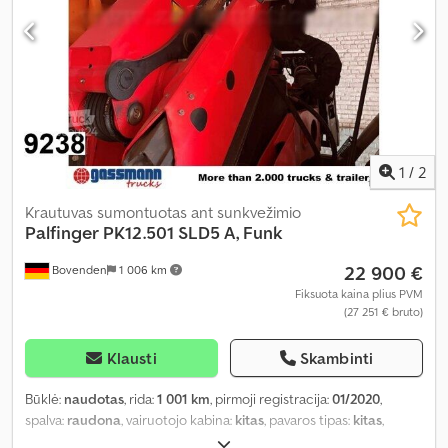
1
/
2
Krautuvas sumontuotas ant sunkvežimio
Palfinger
PK12.501 SLD5 A, Funk
22 900 €
Bovenden
1 006 km
Fiksuota kaina plius PVM
(27 251 € bruto)
Klausti
Skambinti
Būklė:
naudotas
, rida:
1 001 km
, pirmoji registracija:
01/2020
,
spalva:
raudona
, vairuotojo kabina:
kitas
, pavaros tipas:
kitas
,
Gamybos metai:
2020
, Įranga:
centrinis užraktas, kranas
,