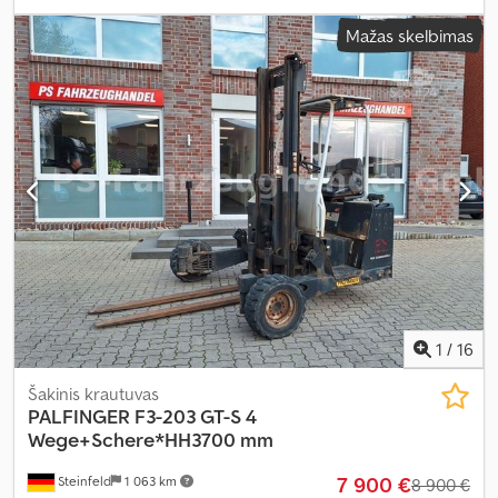
Mažas skelbimas
1
/
16
Šakinis krautuvas
PALFINGER
F3-203 GT-S 4
Wege+Schere*HH3700 mm
7 900 €
Steinfeld
1 063 km
8 900 €