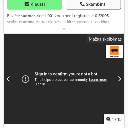
Klausti
Skambinti
Būklė:
naudotas
, rida:
1 001 km
, pirmoji registracija:
01/2005
,
spalva:
raudona
, vairuotojo kabina:
kitas
, pavaros tipas:
kitas
,
Gamybos metai:
2005
, Įranga:
centrinis užraktas, kranas
,
Mažas skelbimas
1
/
15