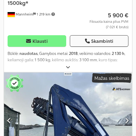
1500kg*
5 900 €
Mannheim
1 219 km
Fiksuota kaina plius PVM
(7 021 € bruto)
Klausti
Skambinti
Būklė:
naudotas
, Gamybos metai:
2018
, veikimo valandos:
2 130 h
,
keliamoji galia:
1 500 kg
, kėlimo aukštis:
3 100 mm
, kuro tipas:
dyzelinas
, pavaros tipas:
automatinis
,
Mažas skelbimas