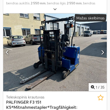
bendras aukštis:
2 550 mm
, bendras ilgis:
2 550 mm
, bendras
plotis:
1 000 mm
,
Mažas skelbimas
1
/
35
Teleskopinis krautuvas
PALFINGER
F3 151
K5*Mitnahmestapler*Tragfähigkeit: