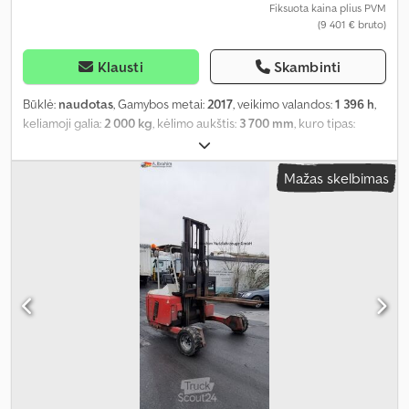
Fiksuota kaina plius PVM
(9 401 € bruto)
Klausti
Skambinti
Būklė:
naudotas
, Gamybos metai:
2017
, veikimo valandos:
1 396 h
,
keliamoji galia:
2 000 kg
, kėlimo aukštis:
3 700 mm
, kuro tipas:
dyzelinas
, statybinis aukštis:
2 750 mm
, Įranga:
galvos apsauga
,
Mažas skelbimas