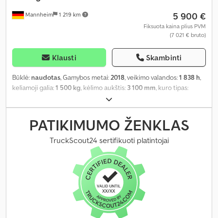
5 900 €
Mannheim
1 219 km
Fiksuota kaina plius PVM
(7 021 € bruto)
Klausti
Skambinti
Būklė:
naudotas
, Gamybos metai:
2018
, veikimo valandos:
1 838 h
,
keliamoji galia:
1 500 kg
, kėlimo aukštis:
3 100 mm
, kuro tipas:
dyzelinas
, pavaros tipas:
automatinis
,
PATIKIMUMO ŽENKLAS
TruckScout24 sertifikuoti platintojai