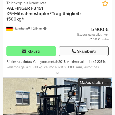
Teleskopinis krautuvas
PALFINGER
F3 151
K5*Mitnahmestapler*Tragfähigkeit:
1500kg*
5 900 €
Mannheim
1 219 km
Fiksuota kaina plius PVM
(7 021 € bruto)
Klausti
Skambinti
Būklė:
naudotas
, Gamybos metai:
2018
, veikimo valandos:
2 227 h
,
keliamoji galia:
1 500 kg
, kėlimo aukštis:
3 100 mm
, kuro tipas:
dyzelinas
, pavaros tipas:
automatinis
,
Mažas skelbimas