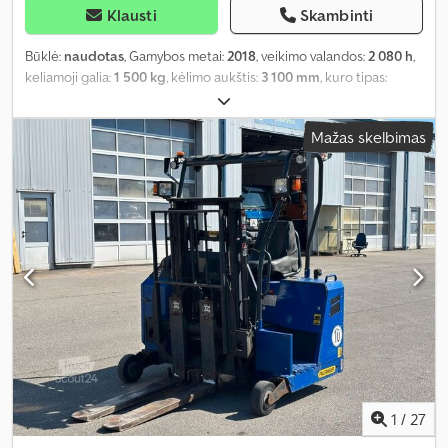
Klausti
Skambinti
Būklė:
naudotas
, Gamybos metai:
2018
, veikimo valandos:
2 080 h
,
keliamoji galia:
1 500 kg
, kėlimo aukštis:
3 100 mm
, kuro tipas:
dyzelinas
, pavaros tipas:
automatinis
,
Mažas skelbimas
1
/
27