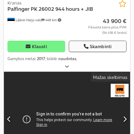
Kranas
Palfinger
PK 26002 944 hours + JIB
43 900 €
Lääne-Harju vald
449 km
Fiksuota kaina plius PVM
(54 436 € bruto)
Klausti
Skambinti
Gamybos metai:
2017
, būklė:
naudotas
,
Mažas skelbimas