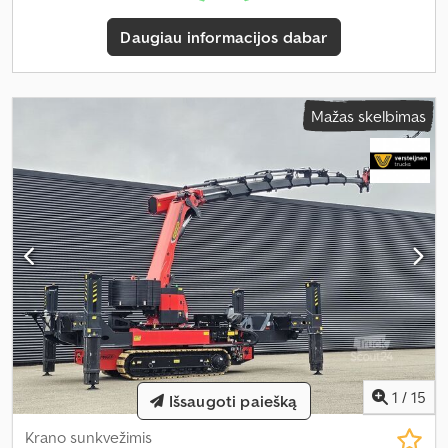
Daugiau informacijos dabar
Mažas skelbimas
1
/
15
Išsaugoti paiešką
Krano sunkvežimis