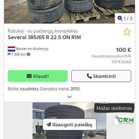
1
/
3
Ratukai - su padangų komplektu
Several
385/65 R 22.5 ON RIM
100 €
Berkel en Rodenrijs
1 328 km
Fiksuota kaina plius PVM
(121 € bruto)
Klausti
Skambinti
Būklė:
naudotas
, Gamybos metai:
2010
,
Mažas skelbimas
Išsaugoti paiešką