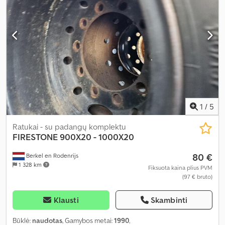
1
/
5
Ratukai - su padangų komplektu
FIRESTONE
900X20 - 1000X20
80 €
Berkel en Rodenrijs
1 328 km
Fiksuota kaina plius PVM
(97 € bruto)
Klausti
Skambinti
Būklė:
naudotas
, Gamybos metai:
1990
,