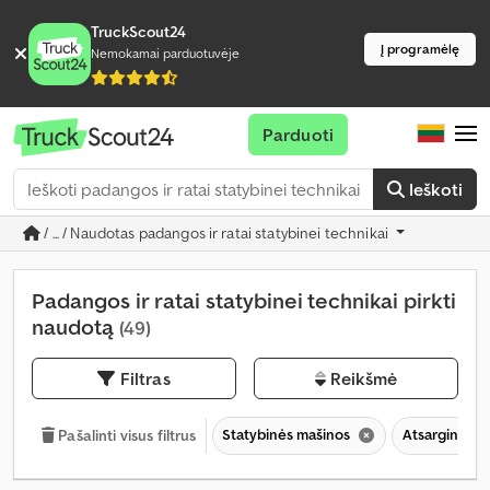
TruckScout24
Į programėlę
Nemokamai parduotuvėje
Parduoti
Ieškoti
/ ... / Naudotas padangos ir ratai statybinei technikai
Padangos ir ratai statybinei technikai pirkti
naudotą
(49)
Filtras
Reikšmė
Statybinės mašinos
Atsarginės da
Pašalinti visus filtrus