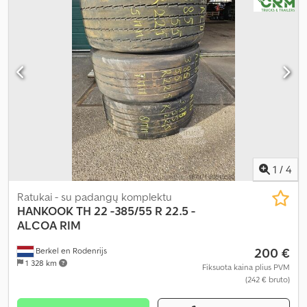
1
/
4
Ratukai - su padangų komplektu
HANKOOK
TH 22 -385/55 R 22.5 -
ALCOA RIM
200 €
Berkel en Rodenrijs
1 328 km
Fiksuota kaina plius PVM
(242 € bruto)