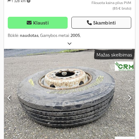
1 328 km
Fiksuota kaina plius PVM
(85 € bruto)
Klausti
Skambinti
Būklė:
naudotas
, Gamybos metai:
2005
,
Mažas skelbimas