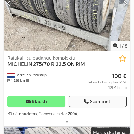
1
/
8
Ratukai - su padangų komplektu
MICHELIN
275/70 R 22.5 ON RIM
100 €
Berkel en Rodenrijs
1 328 km
Fiksuota kaina plius PVM
(121 € bruto)
Klausti
Skambinti
Būklė:
naudotas
, Gamybos metai:
2004
,
Mažas skelbimas