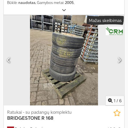
Būklė:
naudotas
, Gamybos metai:
2005
,
Mažas skelbimas
1
/
6
Ratukai - su padangų komplektu
BRIDGESTONE
R 168