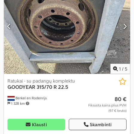
1
/
5
Ratukai - su padangų komplektu
GOODYEAR
315/70 R 22.5
80 €
Berkel en Rodenrijs
1 328 km
Fiksuota kaina plius PVM
(97 € bruto)
Klausti
Skambinti