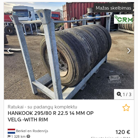
Mažas skelbimas
1
/
3
Ratukai - su padangų komplektu
HANKOOK
295/80 R 22.5 14 MM OP
VELG -WITH RIM
120 €
Berkel en Rodenrijs
1 328 km