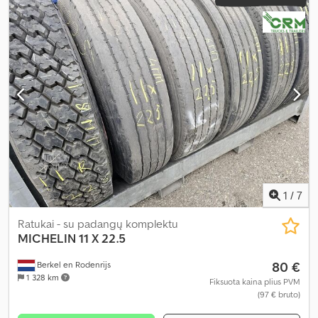
1
/
7
Ratukai - su padangų komplektu
MICHELIN
11 X 22.5
80 €
Berkel en Rodenrijs
1 328 km
Fiksuota kaina plius PVM
(97 € bruto)