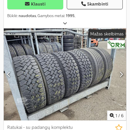
Klausti
Skambinti
Būklė:
naudotas
, Gamybos metai:
1995
,
Mažas skelbimas
1
/
6
Ratukai - su padangų komplektu