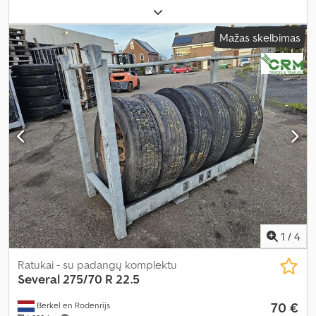
Mažas skelbimas
1
/
4
Ratukai - su padangų komplektu
Several
275/70 R 22.5
70 €
Berkel en Rodenrijs