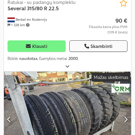
Ratukai - su padangų komplektu
Several
315/80 R 22.5
90 €
Berkel en Rodenrijs
1 328 km
Fiksuota kaina plius PVM
(109 € bruto)
Klausti
Skambinti
Būklė:
naudotas
, Gamybos metai:
2000
,
Mažas skelbimas