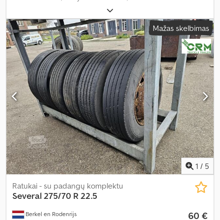
Mažas skelbimas
1
/
5
Ratukai - su padangų komplektu
Several
275/70 R 22.5
60 €
Berkel en Rodenrijs