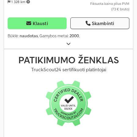
1 328 km
Fiksuota kaina plius PVM
(73 € bruto)
Klausti
Skambinti
Būklė:
naudotas
, Gamybos metai:
2000
,
PATIKIMUMO ŽENKLAS
TruckScout24 sertifikuoti platintojai