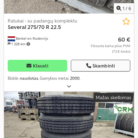
1
/
6
Ratukai - su padangų komplektu
Several
275/70 R 22.5
60 €
Berkel en Rodenrijs
1 328 km
Fiksuota kaina plius PVM
(73 € bruto)
Klausti
Skambinti
Būklė:
naudotas
, Gamybos metai:
2000
,
Mažas skelbimas