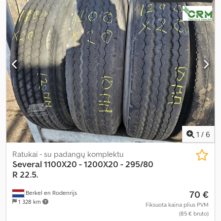
1
/
6
Ratukai - su padangų komplektu
Several
1100X20 - 1200X20 - 295/80
R 22.5.
70 €
Berkel en Rodenrijs
1 328 km
Fiksuota kaina plius PVM
(85 € bruto)