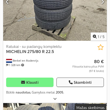
1
/
5
Ratukai - su padangų komplektu
MICHELIN
275/80 R 22.5
80 €
Berkel en Rodenrijs
1 328 km
Fiksuota kaina plius PVM
(97 € bruto)
Klausti
Skambinti
Būklė:
naudotas
, Gamybos metai:
2005
,
Mažas skelbimas