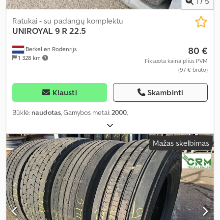
1
/
5
Ratukai - su padangų komplektu
UNIROYAL
9 R 22.5
80 €
Berkel en Rodenrijs
1 328 km
Fiksuota kaina plius PVM
(97 € bruto)
Klausti
Skambinti
Būklė:
naudotas
, Gamybos metai:
2000
,
Mažas skelbimas