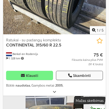
1
/
5
Ratukai - su padangų komplektu
CONTINENTAL
315/60 R 22.5
75 €
Berkel en Rodenrijs
1 328 km
Fiksuota kaina plius PVM
(91 € bruto)
Klausti
Skambinti
Būklė:
naudotas
, Gamybos metai:
2005
,
Mažas skelbimas