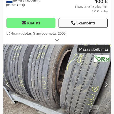
100 €
Berkel en Rodenrijs
1 328 km
Fiksuota kaina plius PVM
(121 € bruto)
Klausti
Skambinti
Būklė:
naudotas
, Gamybos metai:
2005
,
Mažas skelbimas