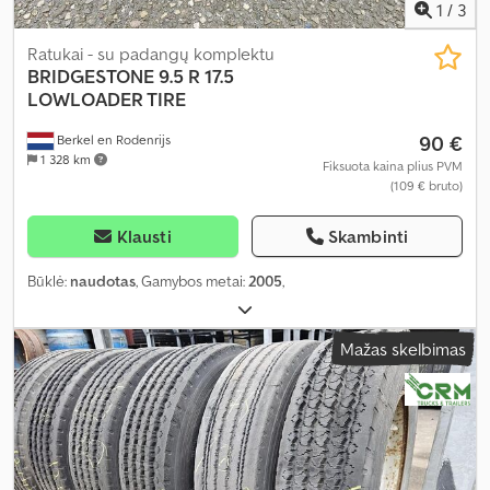
1
/
3
Ratukai - su padangų komplektu
BRIDGESTONE
9.5 R 17.5
LOWLOADER TIRE
90 €
Berkel en Rodenrijs
1 328 km
Fiksuota kaina plius PVM
(109 € bruto)
Klausti
Skambinti
Būklė:
naudotas
, Gamybos metai:
2005
,
Mažas skelbimas