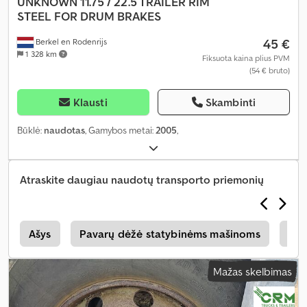
UNKNOWN
11.75 / 22.5 TRAILER RIM
STEEL FOR DRUM BRAKES
45 €
Berkel en Rodenrijs
1 328 km
Fiksuota kaina plius PVM
(54 € bruto)
Klausti
Skambinti
Būklė:
naudotas
, Gamybos metai:
2005
,
Atraskite daugiau naudotų transporto priemonių
s
Ašys
Pavarų dėžė statybinėms mašinoms
Rat
Mažas skelbimas