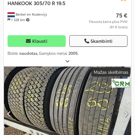
HANKOOK
305/70 R 19.5
75 €
Berkel en Rodenrijs
1 328 km
Fiksuota kaina plius PVM
(91 € bruto)
Klausti
Skambinti
Būklė:
naudotas
, Gamybos metai:
2005
,
Mažas skelbimas