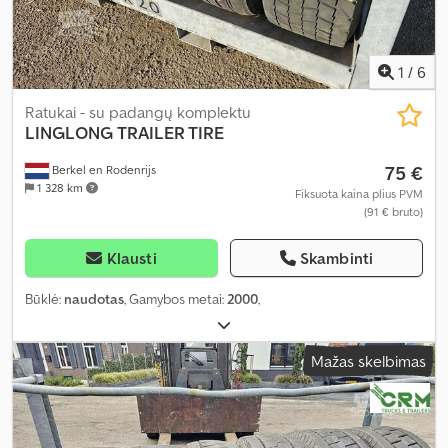
1
/
6
Ratukai - su padangų komplektu
LINGLONG
TRAILER TIRE
75 €
Berkel en Rodenrijs
1 328 km
Fiksuota kaina plius PVM
(91 € bruto)
Klausti
Skambinti
Būklė:
naudotas
, Gamybos metai:
2000
,
Mažas skelbimas