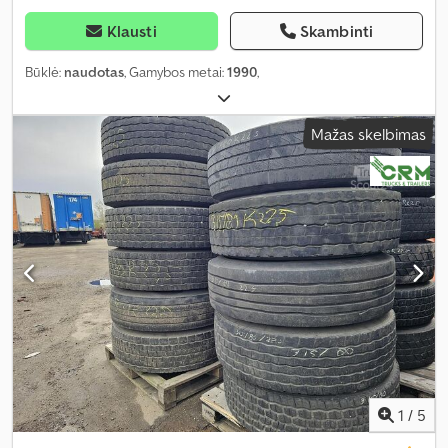
Klausti
Skambinti
Būklė:
naudotas
, Gamybos metai:
1990
,
Mažas skelbimas
1
/
5