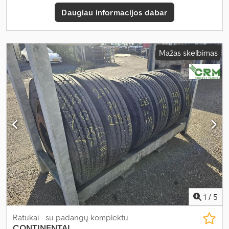
Daugiau informacijos dabar
Mažas skelbimas
1
/
5
Ratukai - su padangų komplektu
CONTINENTAL