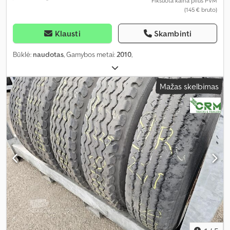
Fiksuota kaina plius PVM
(145 € bruto)
Klausti
Skambinti
Būklė:
naudotas
, Gamybos metai:
2010
,
Mažas skelbimas