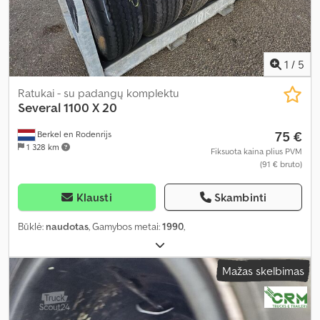
1
/
5
Ratukai - su padangų komplektu
Several
1100 X 20
75 €
Berkel en Rodenrijs
1 328 km
Fiksuota kaina plius PVM
(91 € bruto)
Klausti
Skambinti
Būklė:
naudotas
, Gamybos metai:
1990
,
Mažas skelbimas