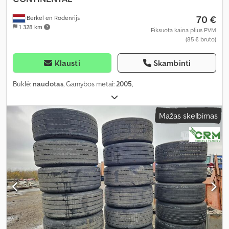
70 €
Berkel en Rodenrijs
1 328 km
Fiksuota kaina plius PVM
(85 € bruto)
Klausti
Skambinti
Būklė:
naudotas
, Gamybos metai:
2005
,
Mažas skelbimas