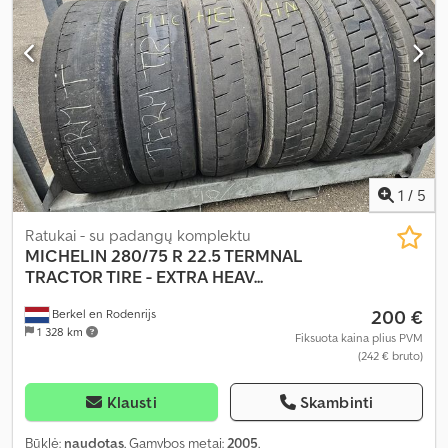
1
/
5
Ratukai - su padangų komplektu
MICHELIN
280/75 R 22.5 TERMNAL
TRACTOR TIRE - EXTRA HEAV...
200 €
Berkel en Rodenrijs
1 328 km
Fiksuota kaina plius PVM
(242 € bruto)
Klausti
Skambinti
Būklė:
naudotas
, Gamybos metai:
2005
,