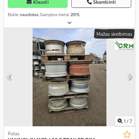
Klausti
Skambinti
Būklė:
naudotas
, Gamybos metai:
2015
,
Mažas skelbimas
1
/
7
Ratas