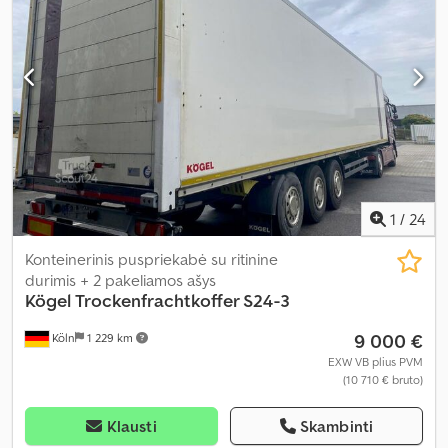
1
/
24
Konteinerinis puspriekabė su ritinine
durimis + 2 pakeliamos ašys
Kögel
Trockenfrachtkoffer S24-3
9 000 €
Köln
1 229 km
EXW VB plius PVM
(10 710 € bruto)
Klausti
Skambinti