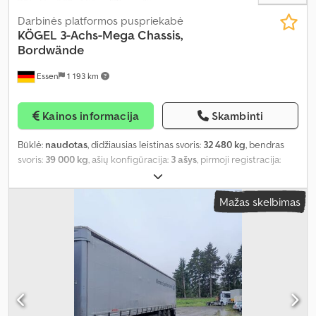
Darbinės platformos puspriekabė
KÖGEL
3-Achs-Mega Chassis,
Bordwände
Essen
1 193 km
Kainos informacija
Skambinti
Būklė:
naudotas
, didžiausias leistinas svoris:
32 480 kg
, bendras
svoris:
39 000 kg
, ašių konfigūracija:
3 ašys
, pirmoji registracija:
07/2023
, kita apžiūra (TÜV):
08/2026
, Įranga:
ABS
,
Mažas skelbimas