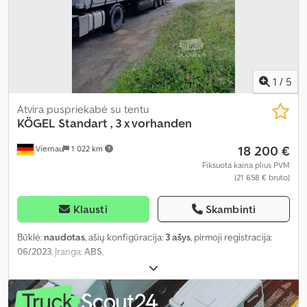
1
/
5
Atvira puspriekabė su tentu
KÖGEL
Standart , 3 x vorhanden
18 200 €
Viernau
1 022 km
Fiksuota kaina plius PVM
(21 658 € bruto)
Klausti
Skambinti
Būklė:
naudotas
, ašių konfigūracija:
3 ašys
, pirmoji registracija:
06/2023
, Įranga:
ABS
,