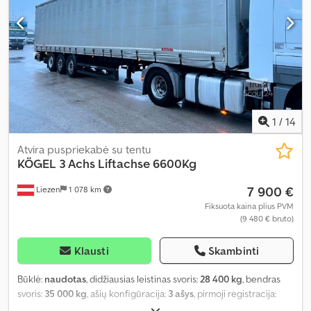
1
/
14
Atvira puspriekabė su tentu
KÖGEL
3 Achs Liftachse 6600Kg
7 900 €
Liezen
1 078 km
Fiksuota kaina plius PVM
(9 480 € bruto)
Klausti
Skambinti
Būklė:
naudotas
, didžiausias leistinas svoris:
28 400 kg
, bendras
svoris:
35 000 kg
, ašių konfigūracija:
3 ašys
, pirmoji registracija:
02/2016
, Gamybos metai:
2016
, Įranga:
ABS
,