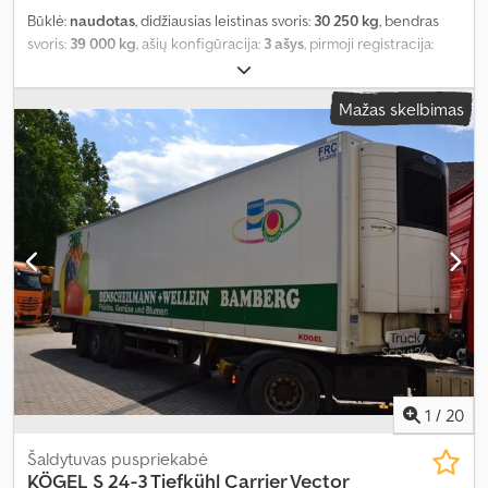
Būklė:
naudotas
, didžiausias leistinas svoris:
30 250 kg
, bendras
svoris:
39 000 kg
, ašių konfigūracija:
3 ašys
, pirmoji registracija:
04/2013
, krovimo vietos ilgis:
13 400 mm
, krovinių skyriaus plotis:
2 460 mm
, krovos erdvės aukštis:
2 650 mm
, Įranga:
ABS
,
Mažas skelbimas
1
/
20
Šaldytuvas puspriekabė
KÖGEL
S 24-3 Tiefkühl Carrier Vector