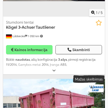
1
/
5
Stumdomi tentai
Kögel
3-Achser Tautliener
Lübbecke
1 050 km
Kainos informacija
Skambinti
Būklė:
naudotas
, ašių konfigūracija:
3 ašys
, pirmoji registracija:
11/2014
, Gamybos metai:
2014
, Įranga:
ABS
,
Mažas skelbimas