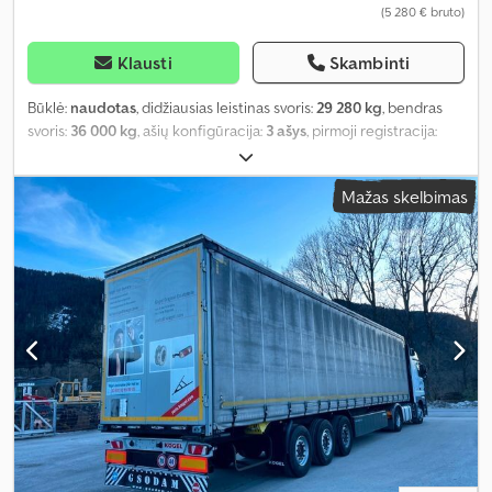
(5 280 € bruto)
Klausti
Skambinti
Būklė:
naudotas
, didžiausias leistinas svoris:
29 280 kg
, bendras
svoris:
36 000 kg
, ašių konfigūracija:
3 ašys
, pirmoji registracija:
05/2010
, Gamybos metai:
2010
, Įranga:
ABS
,
Mažas skelbimas