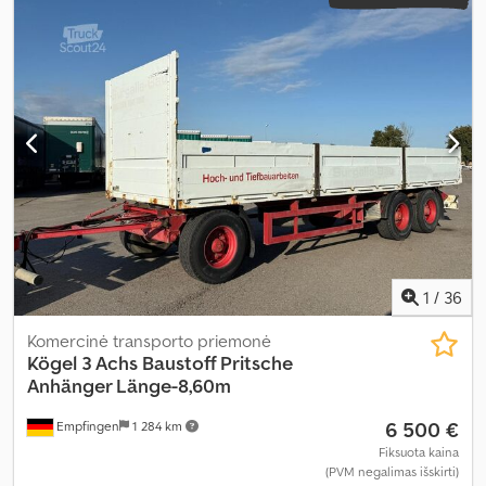
1
/
36
Komercinė transporto priemonė
Kögel
3 Achs Baustoff Pritsche
Anhänger Länge-8,60m
6 500 €
Empfingen
1 284 km
Fiksuota kaina
(PVM negalimas išskirti)