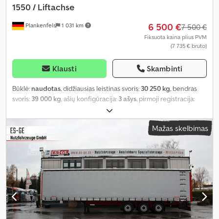
1550 / Liftachse
6 500 €
Plankenfels
1 031 km
7 500 €
Fiksuota kaina plius PVM
(7 735 € bruto)
Klausti
Skambinti
Būklė:
naudotas
, didžiausias leistinas svoris:
30 250 kg
, bendras
svoris:
39 000 kg
, ašių konfigūracija:
3 ašys
, pirmoji registracija:
04/2013
, kita apžiūra (TÜV):
04/2025
, krovimo vietos ilgis:
13 400
mm
, krovinių skyriaus plotis:
2 460 mm
, krovos erdvės aukštis:
Mažas skelbimas
2 650 mm
, Įranga:
ABS
,