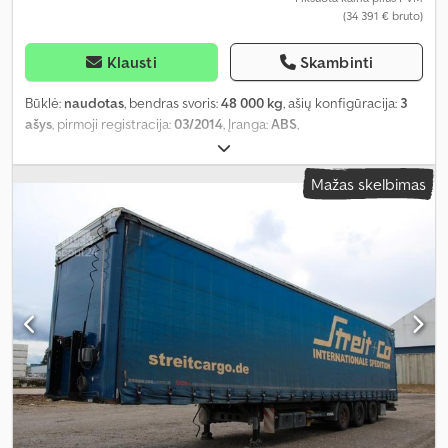
(34 391 € bruto)
Klausti
Skambinti
Būklė:
naudotas
, bendras svoris:
48 000 kg
, ašių konfigūracija:
3
ašys
, pirmoji registracija:
03/2014
, Įranga:
ABS
,
Mažas skelbimas