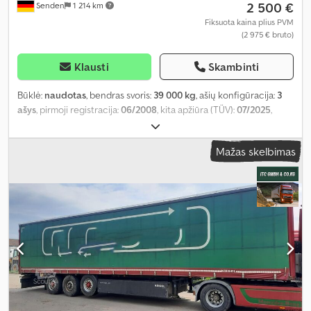
2 500 €
Senden
1 214 km
Fiksuota kaina plius PVM
(2 975 € bruto)
Klausti
Skambinti
Būklė:
naudotas
, bendras svoris:
39 000 kg
, ašių konfigūracija:
3
ašys
, pirmoji registracija:
06/2008
, kita apžiūra (TÜV):
07/2025
,
krovimo vietos ilgis:
13 450 mm
, krovinių skyriaus plotis:
2 480 mm
,
krovos erdvės aukštis:
2 600 mm
, Gamybos metai:
2008
, Įranga:
Mažas skelbimas
ABS
,