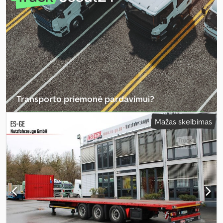
Transporto priemonė pardavimui?
Sukurti skelbimą
Mažas skelbimas