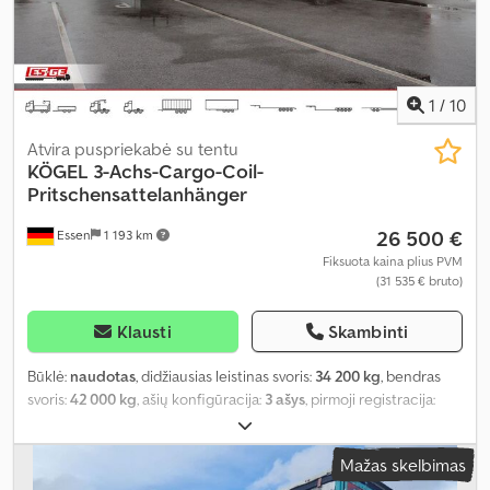
1
/
10
Atvira puspriekabė su tentu
KÖGEL
3-Achs-Cargo-Coil-
Pritschensattelanhänger
26 500 €
Essen
1 193 km
Fiksuota kaina plius PVM
(31 535 € bruto)
Klausti
Skambinti
Būklė:
naudotas
, didžiausias leistinas svoris:
34 200 kg
, bendras
svoris:
42 000 kg
, ašių konfigūracija:
3 ašys
, pirmoji registracija:
05/2023
, kita apžiūra (TÜV):
06/2027
, Įranga:
ABS
,
Mažas skelbimas