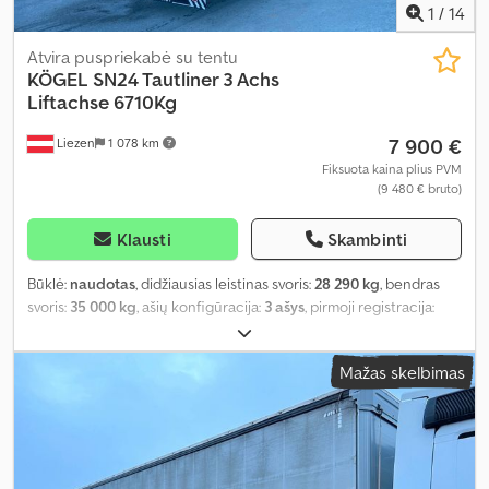
1
/
14
Atvira puspriekabė su tentu
KÖGEL
SN24 Tautliner 3 Achs
Liftachse 6710Kg
7 900 €
Liezen
1 078 km
Fiksuota kaina plius PVM
(9 480 € bruto)
Klausti
Skambinti
Būklė:
naudotas
, didžiausias leistinas svoris:
28 290 kg
, bendras
svoris:
35 000 kg
, ašių konfigūracija:
3 ašys
, pirmoji registracija:
11/2016
, Gamybos metai:
2016
, Įranga:
ABS
,
Mažas skelbimas