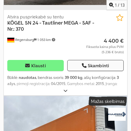
1
/
13
Atvira puspriekabė su tentu
KÖGEL
SN 24 - Tautliner MEGA - SAF -
Nr.: 370
4 400 €
Regensburg
1 053 km
Fiksuota kaina plius PVM
(5 236 € bruto)
Klausti
Skambinti
Būklė:
naudotas
, bendras svoris:
39 000 kg
, ašių konfigūracija:
3
ašys
, pirmoji registracija:
04/2015
, Gamybos metai:
2015
, Įranga:
ABS
,
Mažas skelbimas