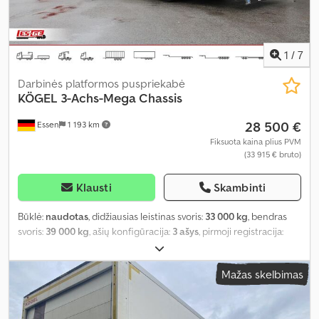
1
/
7
Darbinės platformos puspriekabė
KÖGEL
3-Achs-Mega Chassis
28 500 €
Essen
1 193 km
Fiksuota kaina plius PVM
(33 915 € bruto)
Klausti
Skambinti
Būklė:
naudotas
, didžiausias leistinas svoris:
33 000 kg
, bendras
svoris:
39 000 kg
, ašių konfigūracija:
3 ašys
, pirmoji registracija:
06/2024
, kita apžiūra (TÜV):
06/2027
, Įranga:
ABS
,
Mažas skelbimas