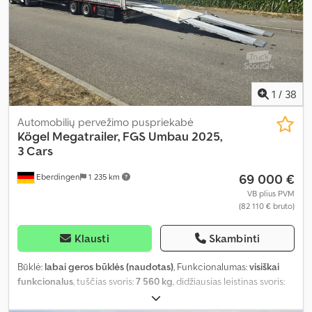
1
/
38
Automobilių pervežimo puspriekabė
Kögel
Megatrailer, FGS Umbau 2025,
3 Cars
69 000 €
Eberdingen
1 235 km
VB plius PVM
(82 110 € bruto)
Klausti
Skambinti
Būklė:
labai geros būklės (naudotas)
, Funkcionalumas:
visiškai
funkcionalus
, tuščias svoris:
7 560 kg
, didžiausias leistinas svoris:
22 440 kg
, bendras svoris:
30 000 kg
, ašių konfigūracija:
2 ašys
,
kita apžiūra (TÜV):
11/2026
, bendras plotis:
2 550 mm
, bendras