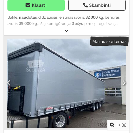
Klausti
Skambinti
Būklė:
naudotas
, didžiausias leistinas svoris:
32 000 kg
, bendras
svoris:
39 000 kg
, ašių konfigūracija:
3 ašys
, pirmoji registracija:
04/2013
, krovimo vietos ilgis:
13 630 mm
, krovinių skyriaus plotis:
2 480 mm
, krovos erdvės aukštis:
3 000 mm
, krovinio erdvės tūris:
Mažas skelbimas
101 m³
, Įranga:
ABS
,
1
/
36