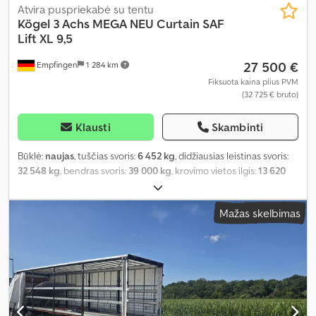
Atvira puspriekabė su tentu
Kögel
3 Achs MEGA NEU Curtain SAF
Lift XL 9,5
27 500 €
Empfingen
1 284 km
Fiksuota kaina plius PVM
(32 725 € bruto)
Klausti
Skambinti
Būklė:
naujas
, tuščias svoris:
6 452 kg
, didžiausias leistinas svoris:
32 548 kg
, bendras svoris:
39 000 kg
, krovimo vietos ilgis:
13 620
mm
, krovinių skyriaus plotis:
2 480 mm
, krovos erdvės aukštis:
3 000 mm
, krovinio erdvės tūris:
101 m³
, pakaba:
oras
, padangos
Mažas skelbimas
dydis:
445/45 R19,5
, spalva:
sidabras
, Gamybos metai:
2026
,
pavaros tipas:
kitas
, priekinės padangos dydis:
445/45 R19,5
,
galinės padangos dydis:
445/45 R19,5
, vairuotojo kabina:
kitas
,
emisijos klasė:
nėra
, Įranga:
ABS, apšvietimas, elektroninė
stabilumo programa (ESP), papildomi žibintai, priešrūkiniai
žibintai, sunkvežimio registracija, suspausto oro stabdys,
važiuoklė
,