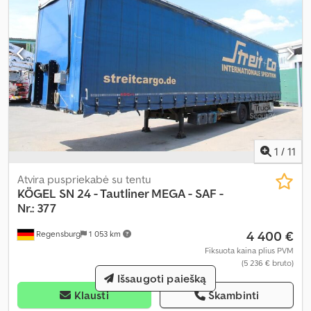
1
/
11
Atvira puspriekabė su tentu
KÖGEL
SN 24 - Tautliner MEGA - SAF -
Nr.: 377
4 400 €
Regensburg
1 053 km
Fiksuota kaina plius PVM
(5 236 € bruto)
Išsaugoti paiešką
Klausti
Skambinti