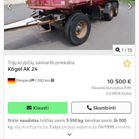
1
/
15
Trijų krypčių savivartė priekaba
Kögel
AK 24
10 500 €
Diespeck
1 092 km
Fiksuota kaina plius PVM
(12 495 € bruto)
Klausti
Skambinti
Būklė:
naudotas
, tuščias svoris:
5 550 kg
, bendras svoris:
24 000
kg
, ašių konfigūracija:
3 ašys
, pirmoji registracija:
04/1999
, krovimo
vietos ilgis:
6 500 mm
, krovinių skyriaus plotis:
2 420 mm
, krovos