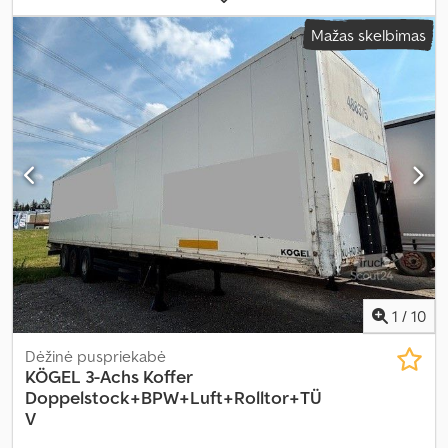
Mažas skelbimas
1
/
10
Dėžinė puspriekabė
KÖGEL
3-Achs Koffer
Doppelstock+BPW+Luft+Rolltor+TÜ
V