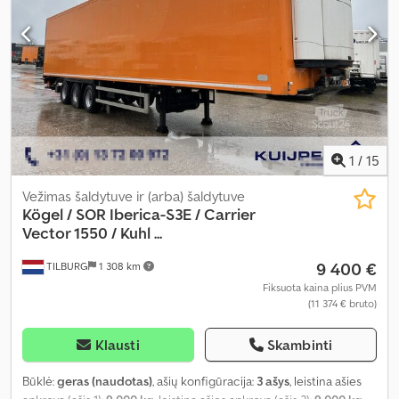
1
/
15
Vežimas šaldytuve ir (arba) šaldytuve
Kögel
/ SOR Iberica-S3E / Carrier
Vector 1550 / Kuhl ...
9 400 €
TILBURG
1 308 km
Fiksuota kaina plius PVM
(11 374 € bruto)
Klausti
Skambinti
Būklė:
geras (naudotas)
, ašių konfigūracija:
3 ašys
, leistina ašies