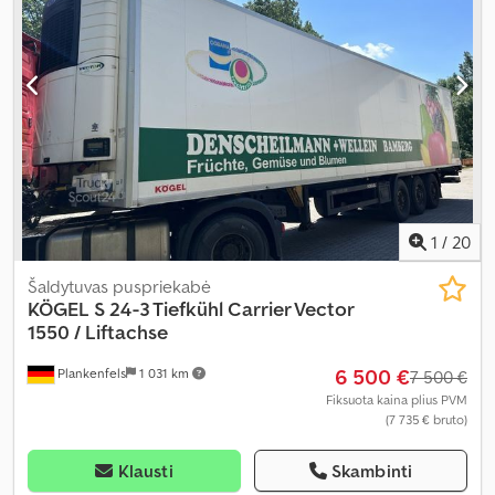
priekaba su stabdžiais
, Gamybos metai:
2024
, Įranga:
ABS
,
1
/
20
Šaldytuvas puspriekabė
KÖGEL
S 24-3 Tiefkühl Carrier Vector
1550 / Liftachse
6 500 €
Plankenfels
1 031 km
7 500 €
Fiksuota kaina plius PVM
(7 735 € bruto)
Klausti
Skambinti