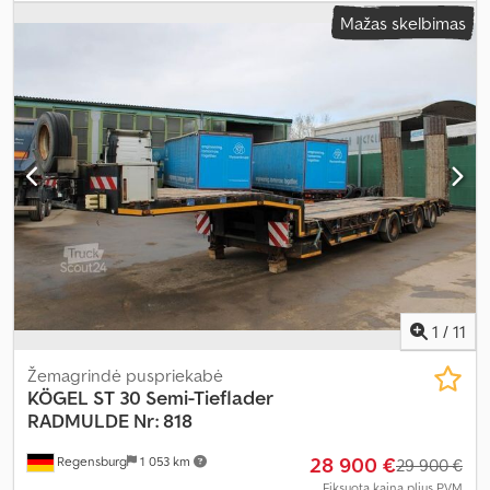
erdvės aukštis:
780 mm
, krovinio erdvės tūris:
12 m³
, pakaba:
oras
,
Mažas skelbimas
padangos dydis:
385/65 R22,5
, ratų bazė:
3 200 mm
, spalva:
raudona
, Įranga:
ABS
,
1
/
11
Žemagrindė puspriekabė
KÖGEL
ST 30 Semi-Tieflader
RADMULDE Nr: 818
28 900 €
Regensburg
1 053 km
29 900 €
Fiksuota kaina plius PVM