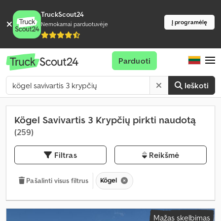
TruckScout24
Į programėlę
Nemokamai parduotuvėje
Parduoti
Ieškoti
Kögel Savivartis 3 Krypčių pirkti naudotą
(259)
Filtras
Reikšmė
Kögel
Pašalinti visus filtrus
Mažas skelbimas