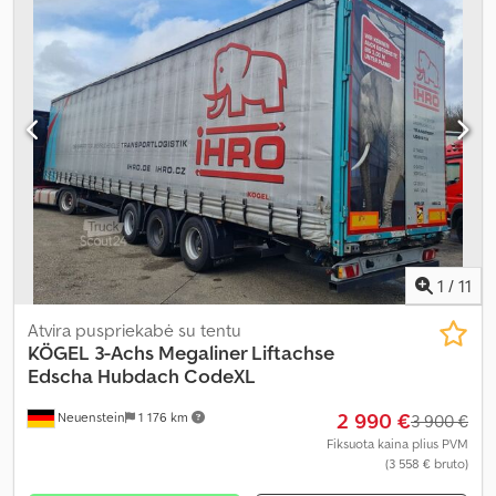
1
/
11
Atvira puspriekabė su tentu
KÖGEL
3-Achs Megaliner Liftachse
Edscha Hubdach CodeXL
2 990 €
Neuenstein
1 176 km
3 900 €
Fiksuota kaina plius PVM
(3 558 € bruto)