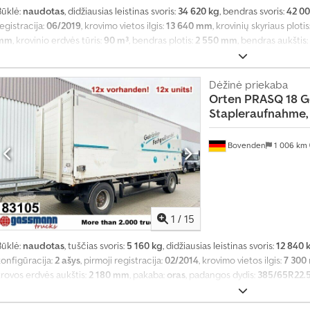
Būklė:
naudotas
, didžiausias leistinas svoris:
34 620 kg
, bendras svoris:
42 00
egistracija:
06/2019
, krovimo vietos ilgis:
13 640 mm
, krovinių skyriaus plotis
mm
, krovinio erdvės tūris:
90 m³
, bendras plotis:
2 550 mm
, bendras aukštis:
ABS
,
Dėžinė priekaba
Orten
PRASQ 18 G
Stapleraufnahme, 
Bovenden
1 006 km
1
/
15
Būklė:
naudotas
, tuščias svoris:
5 160 kg
, didžiausias leistinas svoris:
12 840 
konfigūracija:
2 ašys
, pirmoji registracija:
02/2014
, krovimo vietos ilgis:
7 300
krovos erdvės aukštis:
2 180 mm
, pakaba:
oras
, padangos dydis:
385/65R22.
1 001 km
, pavaros tipas:
kitas
, vairuotojo kabina:
kitas
, Įranga:
ABS
,