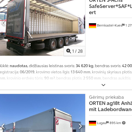
SafeServer*SAF*Li
ert
Bernkastel-Kues
1 2
1
/
28
Būklė:
naudotas
, didžiausias leistinas svoris:
34 620 kg
, bendras svoris:
42 00
egistracija:
06/2019
, krovimo vietos ilgis:
13 640 mm
, krovinių skyriaus plotis
mm
, krovinio erdvės tūris:
90 m³
, bendras plotis:
2 550 mm
, bendras aukštis:
ABS
,
Gėrimų priekaba
ORTEN
ag18t Anhä
mit Ladebordwan
Lugau
895 km