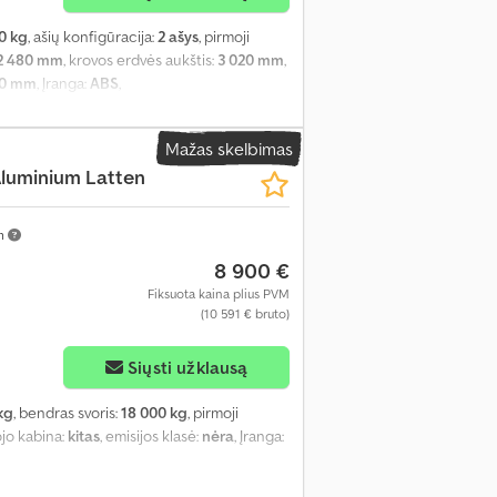
0 kg
, ašių konfigūracija:
2 ašys
, pirmoji
2 480 mm
, krovos erdvės aukštis:
3 020 mm
,
00 mm
, Įranga:
ABS
,
Mažas skelbimas
luminium Latten
km
8 900 €
Fiksuota kaina plius PVM
(10 591 € bruto)
Siųsti užklausą
kg
, bendras svoris:
18 000 kg
, pirmoji
ojo kabina:
kitas
, emisijos klasė:
nėra
, Įranga: