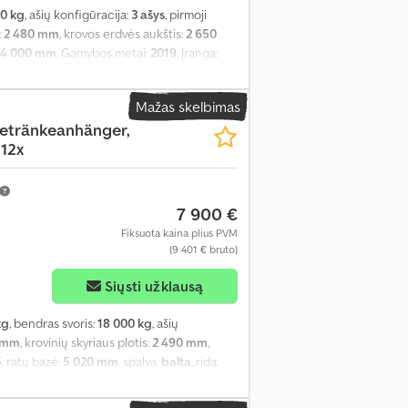
0 kg
, ašių konfigūracija:
3 ašys
, pirmoji
:
2 480 mm
, krovos erdvės aukštis:
2 650
4 000 mm
, Gamybos metai:
2019
, Įranga:
Mažas skelbimas
etränkeanhänger,
12x
7 900 €
Fiksuota kaina plius PVM
(9 401 € bruto)
Siųsti užklausą
kg
, bendras svoris:
18 000 kg
, ašių
 mm
, krovinių skyriaus plotis:
2 490 mm
,
5
, ratų bazė:
5 020 mm
, spalva:
balta
, rida: