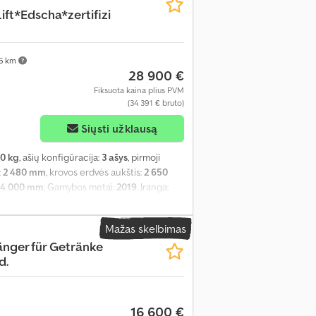
ft*Edscha*zertifizi
75 km
28 900 €
Fiksuota kaina plius PVM
(34 391 € bruto)
Siųsti užklausą
0 kg
, ašių konfigūracija:
3 ašys
, pirmoji
:
2 480 mm
, krovos erdvės aukštis:
2 650
4 000 mm
, Gamybos metai:
2019
, Įranga:
Mažas skelbimas
nger für Getränke
d.
16 600 €