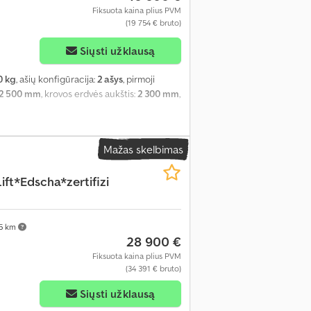
Fiksuota kaina plius PVM
(19 754 € bruto)
Siųsti užklausą
0 kg
, ašių konfigūracija:
2 ašys
, pirmoji
2 500 mm
, krovos erdvės aukštis:
2 300 mm
,
Mažas skelbimas
ft*Edscha*zertifizi
75 km
28 900 €
Fiksuota kaina plius PVM
(34 391 € bruto)
Siųsti užklausą