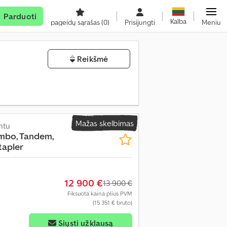
Parduoti
Kalba
pageidų sąrašas
(0)
Prisijungti
Meniu
Reikšmė
Mažas skelbimas
ntu
umbo, Tandem,
tapler
12 900 €
13 900 €
Fiksuota kaina plius PVM
(15 351 € bruto)
Siųsti užklausą