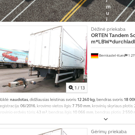
m
u
i
?
Dėžinė priekaba
ORTEN
Tandem S
S
m*LBW*durchladba
u
k
Bernkastel-Kues
1 2
u
r
t
i
1
/
13
s
k
Būklė:
naudotas
, didžiausias leistinas svoris:
12 240 kg
, bendras svoris:
18 00
e
egistracija:
06/2016
, krovimo vietos ilgis:
7 750 mm
, krovinių skyriaus plotis:
l
rovinio erdvės tūris:
43 m³
, bendras ilgis:
10 066 mm
, bendras plotis:
2 550
b
metai:
2016
, Įranga:
ABS, galinis keltuvas
,
i
Gėrimų priekaba
m