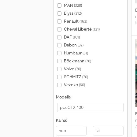
MAN
(328)
Blyss
(312)
r
Renault
(163)
k
Cheval Liberté
(131)
DAF
(101)
Debon
(87)
Humbaur
(81)
Böckmann
(76)
Volvo
(76)
SCHMITZ
(70)
Vezeko
(60)
Modelis:
r
Kaina:
-