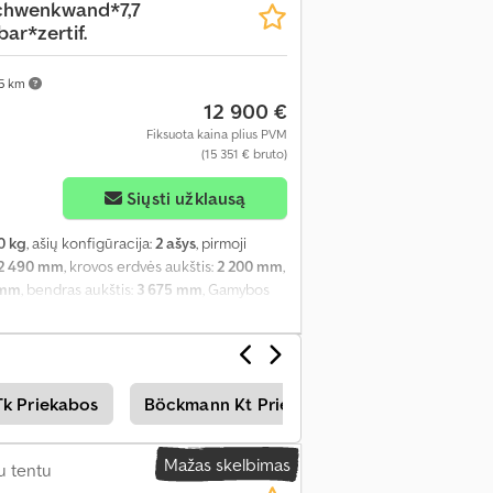
chwenkwand*7,7
r*zertif.
75 km
12 900 €
Fiksuota kaina plius PVM
(15 351 € bruto)
Siųsti užklausą
0 kg
, ašių konfigūracija:
2 ašys
, pirmoji
2 490 mm
, krovos erdvės aukštis:
2 200 mm
,
 mm
, bendras aukštis:
3 675 mm
, Gamybos
Tk Priekabos
Böckmann Kt Priekabos
Hapert Sapph
Mažas skelbimas
u tentu