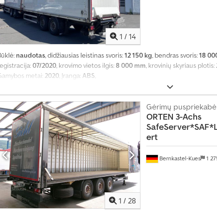
1
/
14
Būklė:
naudotas
, didžiausias leistinas svoris:
12 150 kg
, bendras svoris:
18 00
egistracija:
07/2020
, krovimo vietos ilgis:
8 000 mm
, krovinių skyriaus plotis:
Gamybos metai:
2020
, Įranga:
ABS
,
Gėrimų puspriekabė
ORTEN
3-Achs
SafeServer*SAF*Li
ert
Bernkastel-Kues
1 2
1
/
28