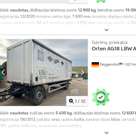
Būklė:
naudotas
, didžiausias leistinas svoris:
12 900 kg
, bendras svoris:
19 00
egistracija:
12/2020
, krovimo vietos ilgis:
7 690 mm
, krovinių skyriaus plotis:
rovinio erdvės tūris:
58 m³
, bendras plotis:
2 550 mm
, bendras aukštis:
4 0
Gėrimų priekaba
Orten
AG18 LBW A
Deggendorf
1 027 
1
/
10
Būklė:
naudotas
, tuščias svoris:
5 400 kg
, didžiausias leistinas svoris:
12 600 
T
egistracija:
06/2012
, pakaba:
oras
, spalva:
balta
, pavaros tipas:
kitas
, vairuot
r
ABS, galinis keltuvas, suspausto oro stabdys
,
a