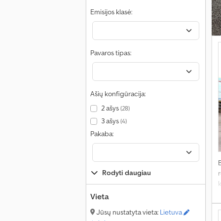
Emisijos klasė:
Pavaros tipas:
Ašių konfigūracija:
2 ašys
(28)
3 ašys
(4)
Pakaba:
Rodyti daugiau
r
k
Vieta
Jūsų nustatyta vieta:
Lietuva