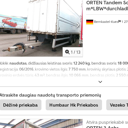
ORTEN
Tandem S
ą
m*LBW*durchladba
Bernkastel-Kues
1 2
1
/
13
Būklė:
naudotas
, didžiausias leistinas svoris:
12 240 kg
, bendras svoris:
18 00
egistracija:
06/2016
, krovimo vietos ilgis:
7 750 mm
, krovinių skyriaus plotis:
rovinio erdvės tūris:
43 m³
, bendras ilgis:
10 066 mm
, bendras plotis:
2 550
metai:
2016
, Įranga:
ABS, galinis keltuvas
,
Atraskite daugiau naudotų transporto priemonių
Dėžinė priekaba
Humbaur Hk Priekabos
Vezeko 
Atvira puspriekabė s
ORTEN
3-Achs