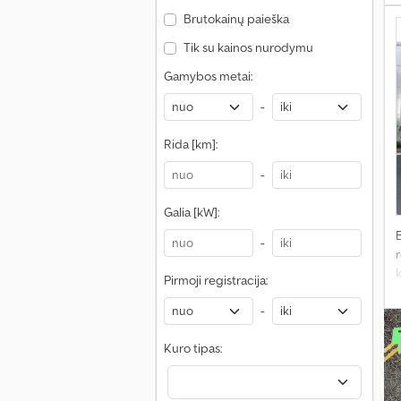
Brutokainų paieška
Tik su kainos nurodymu
Gamybos metai:
-
Rida [km]:
-
Galia [kW]:
-
r
k
Pirmoji registracija:
-
Kuro tipas: