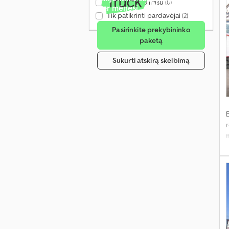
Tik su vaizdo įrašu
(0)
per mėnesį
Tik patikrinti pardavėjai
(2)
Pasirinkite prekybininko
paketą
Sukurti atskirą skelbimą
r