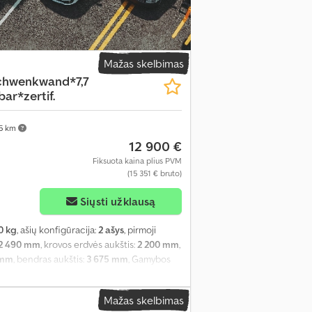
Mažas skelbimas
chwenkwand*7,7
r*zertif.
75 km
12 900 €
Fiksuota kaina plius PVM
(15 351 € bruto)
Siųsti užklausą
0 kg
, ašių konfigūracija:
2 ašys
, pirmoji
2 490 mm
, krovos erdvės aukštis:
2 200 mm
,
 mm
, bendras aukštis:
3 675 mm
, Gamybos
Mažas skelbimas