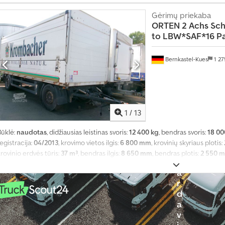
n
s
Gėrimų priekaba
p
ORTEN
2 Achs Sc
o
to LBW*SAF*16 Pa
r
t
Bernkastel-Kues
1 2
o
p
r
i
e
1
/
13
m
o
Būklė:
naudotas
, didžiausias leistinas svoris:
12 400 kg
, bendras svoris:
18 00
n
egistracija:
04/2013
, krovimo vietos ilgis:
6 800 mm
, krovinių skyriaus plotis:
ė
rovinio erdvės tūris:
37 m³
, bendras ilgis:
8 650 mm
, bendras plotis:
2 550 
p
metai:
2013
, Įranga:
ABS, galinis keltuvas
,
a
r
d
a
v
i