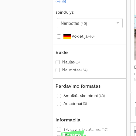
(keisti)
spindulys:
Neribotas
(40)
Vokietija
(40)
Būklė
Naujas
(6)
Naudotas
(34)
r
k
Pardavimo formatas
Smulkūs skelbimai
(40)
Aukcionai
(0)
ten Puspriekabės
Spier Dėžinis
Spier Priekabos
Informacija
Parduokite daugiau nei 4
Tik su nuotraukomis
(40)
milijonams susidomėjusiųjų