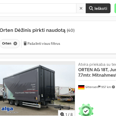
Ieškoti
Orten Dėžinis pirkti naudotą
(40)
Orten
Pašalinti visus filtrus
Atvira priekaba su te
ORTEN
AG 18T, J
7.7mtr. Mitnahmes
Sittensen
957 km
1
/
8