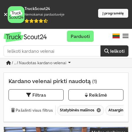
TruckScout24
Į programėlę
Nemokamai parduotuvėje
Parduoti
Ieškoti
/ ... / Naudotas kardano velenai
Kardano velenai pirkti naudotą
(1)
Filtras
Reikšmė
Statybinės mašinos
Atsarginės da
Pašalinti visus filtrus