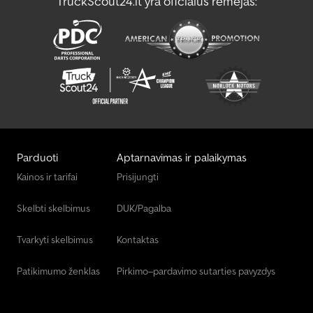
TruckScout24.lt yra oficialus rėmėjas:
Manevravimo Transporto Priemonė
Vaismedžių Ir Vynuogių Auginimo Mašina
Parduoti
Aptarnavimas ir palaikymas
Kainos ir tarifai
Prisijungti
Skelbti skelbimus
DUK/Pagalba
Tvarkyti skelbimus
Kontaktas
Patikimumo ženklas
Pirkimo–pardavimo sutarties pavyzdys