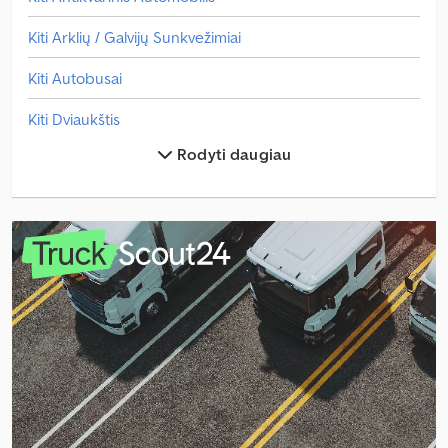
Kiti Arklių / Galvijų Sunkvežimiai
Kiti Autobusai
Kiti Dviaukštis
Rodyti daugiau
Kiti Dviaukštė Atidaryta
Kiti Dvivietis Kabina
Kiti Galvijų Sunkvežimis
Kiti Gyvenamasis Namelis
Kiti Karavanas
Kiti Lengvas Pristatymo Sunkvežimis
Kiti Miesto Autobusas
Kiti Rąstinis Sunkvežimis