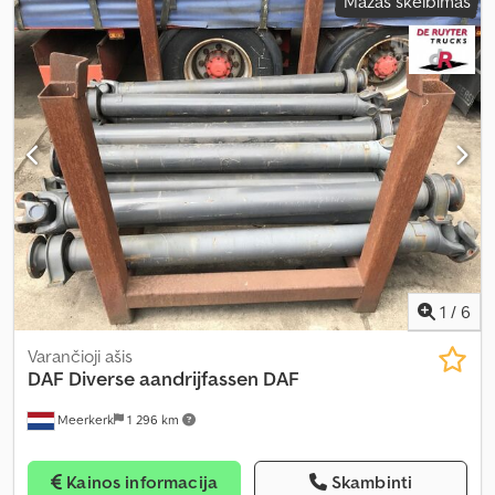
Mažas skelbimas
1
/
6
Varančioji ašis
DAF
Diverse aandrijfassen DAF
Meerkerk
1 296 km
Kainos informacija
Skambinti