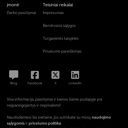
įmonė
Teisiniai reikalai
Darbo pasiūlymai
Impresumas
Bendrosios sąlygos
Turgavietės taisyklės
Privatumo pareiškimas
Blog
Facebook
X
LinkedIn
Visa informacija, pasiūlymai ir kainos šiame puslapyje yra
neįpareigojantys ir neprivalomi!
Naudodamiesi šia svetaine, jūs sutinkate su mūsų
naudojimo
sąlygomis
ir
privatumo politika
.