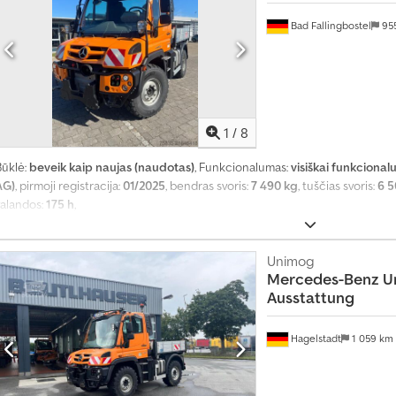
Bad Fallingbostel
95
1
/
8
Būklė:
beveik kaip naujas (naudotas)
, Funkcionalumas:
visiškai funkcional
AG)
, pirmoji registracija:
01/2025
, bendras svoris:
7 490 kg
, tuščias svoris:
6 5
valandos:
175 h
,
Unimog
Mercedes-Benz
U
Ausstattung
Hagelstadt
1 059 km