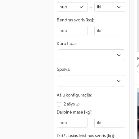
-
Bendras svoris [kg]:
-
Kuro tipas:
Spalva:
Ašių konfigūracija:
2 ašys
(2)
Darbinė masė [kg]:
-
Didžiausias leistinas svoris [kg]: