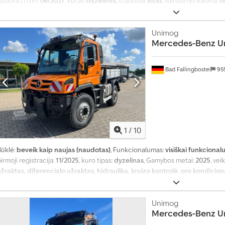
apžiūra (TÜV):
06/2027
, kuras:
dyzelinas
, stabdžiai:
kitas
, vairuotojo kabina:
d
Gamybos metai:
1973
, Įranga:
automobilio registracija, diferencialo užrakta
pavara
,
Unimog
Mercedes-Benz
U
Bad Fallingbostel
95
1
/
10
Būklė:
beveik kaip naujas (naudotas)
, Funkcionalumas:
visiškai funkcional
irmoji registracija:
11/2025
, kuro tipas:
dyzelinas
, Gamybos metai:
2025
, ve
užraktas, diferencialo užraktas, hidraulika, kruizo kontrolė, oro kondicio
egistracija, trauki kontrolė, visų varančiųjų ratų pavara
,
Unimog
Mercedes-Benz
U