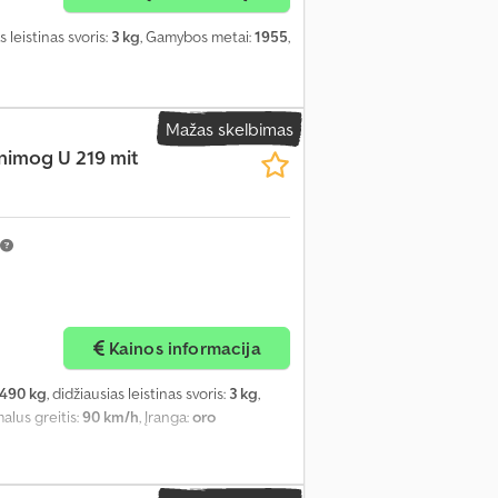
s leistinas svoris:
3 kg
, Gamybos metai:
1955
,
Mažas skelbimas
nimog U 219 mit
Kainos informacija
 490 kg
, didžiausias leistinas svoris:
3 kg
,
alus greitis:
90 km/h
, Įranga:
oro