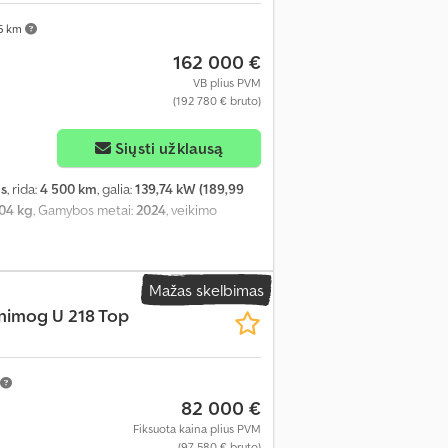
5 km
162 000 €
VB plius PVM
(192 780 € bruto)
Siųsti užklausą
us
, rida:
4 500 km
, galia:
139,74 kW (189,99
04 kg
, Gamybos metai:
2024
, veikimo
Mažas skelbimas
nimog U 218 Top
82 000 €
Fiksuota kaina plius PVM
(97 580 € bruto)