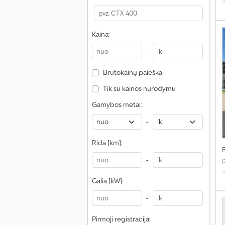
Kaina:
-
Brutokainų paieška
Tik su kainos nurodymu
Gamybos metai:
-
Rida [km]:
-
p
Galia [kW]:
r
-
Pirmoji registracija: