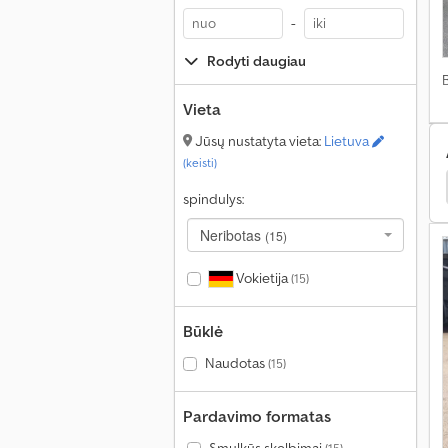
-
Rodyti daugiau
Vieta
Jūsų nustatyta vieta:
Lietuva
(keisti)
Mercedes-Benz Unimog U Komunalinės Paslaugos
spindulys:
Neribotas
(15)
Vokietija
(15)
Būklė
Naudotas
(15)
Pardavimo formatas