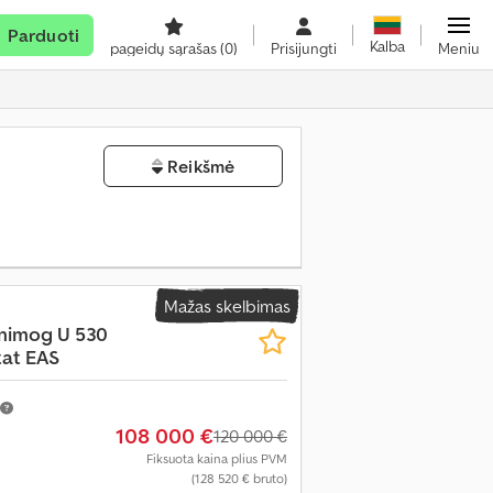
Parduoti
Kalba
pageidų sąrašas
(0)
Prisijungti
Meniu
Reikšmė
Mažas skelbimas
nimog U 530
tat EAS
108 000 €
120 000 €
Fiksuota kaina plius PVM
(128 520 € bruto)