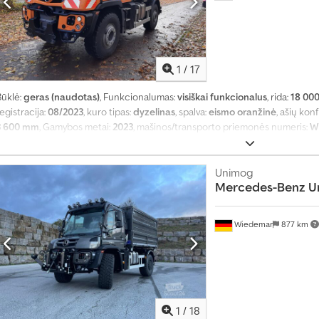
1
/
17
Būklė:
geras (naudotas)
, Funkcionalumas:
visiškai funkcionalus
, rida:
18 00
egistracija:
08/2023
, kuro tipas:
dyzelinas
, spalva:
eismo oranžinė
, ašių kon
3 600 mm
, Gamybos metai:
2023
, mašinos/transporto priemonės numeris:
W
diferencialo užraktas, hidraulika, kruizo kontrolė, oro kondicionavimas, pa
varančiųjų ratų pavara
,
Unimog
Mercedes-Benz
U
Wiedemar
877 km
1
/
18