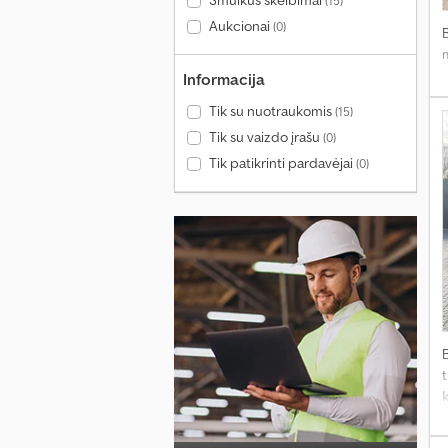
Smulkūs skelbimai
(15)
Aukcionai
(0)
Informacija
Tik su nuotraukomis
(15)
Tik su vaizdo įrašu
(0)
Tik patikrinti pardavėjai
(0)
t