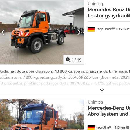
Unimog
Mercedes-Benz
U
Leistungshydrauli
Hagelstadt
1 059 km
1
/
19
Būklė:
naudotas
, bendras svoris:
13 800 kg
, spalva:
oranžinė
, darbinė masė:
uščias svoris:
7 200 kg
, padangos dydis:
385/65R22.5
, Gamybos metai:
2021
50 procentas
, priekinės padangos dydis:
385/65R22.5 | 50%
, galinės pada
reitis:
90 km/h
, Įranga:
oro kondicionavimas, suspausto oro stabdys
,
Unimog
Mercedes-Benz
U
Abrollsystem und
Neu-Ulm
1 213 km