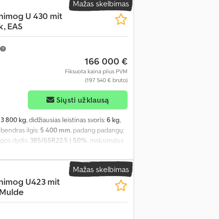
Mažas skelbimas
nimog U 430 mit
k, EAS
166 000 €
Fiksuota kaina plius PVM
(197 540 € bruto)
Siųsti užklausą
13 800 kg
, didžiausias leistinas svoris:
6 kg
,
, bendras ilgis:
5 400 mm
, padang padangų:
ngos dydis:
385/65R22.5 | 50%
, maksimalus
Mažas skelbimas
nimog U423 mit
 Mulde