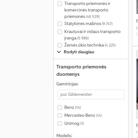
Transporto priemonės ir
komercinės transporto
priemonės
(46 539)
Statybinės mašinos
(9 747)
Krautuvai ir vidaus transporto
įranga
(5 986)
Žemės ūkio technika
(4 225)
Rodyti daugiau
Transporto priemonės
duomenys
Gamintojas:
Benz
(14)
Mercedes-Benz
(14)
Unimog
(1)
r
Modelis: