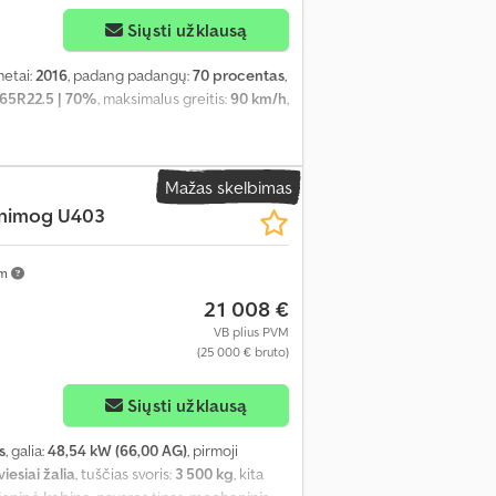
Siųsti užklausą
etai:
2016
, padang padangų:
70 procentas
,
65R22.5 | 70%
, maksimalus greitis:
90 km/h
,
Mažas skelbimas
nimog U403
km
21 008 €
VB plius PVM
(25 000 € bruto)
Siųsti užklausą
s
, galia:
48,54 kW (66,00 AG)
, pirmoji
viesiai žalia
, tuščias svoris:
3 500 kg
, kita