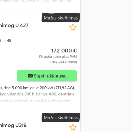
ieninė kabina
, pavaros tipas:
mechaninis
,
s, priekabos jungtis, visų varančiųjų ratų
Mažas skelbimas
nimog U 427
5 km
172 000 €
Fiksuota kaina plius PVM
(204 680 € bruto)
Siųsti užklausą
us
, rida:
5 000 km
, galia:
200 kW (271,92 AG)
,
ikimo valandos:
300 h
, Įranga:
ABS, centrinis
navimas, priekabos jungtis, sunkvežimio
Mažas skelbimas
nimog U319