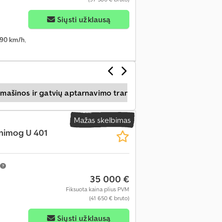
Siųsti užklausą
90 km/h
,
 mašinos ir gatvių aptarnavimo transporto priemonės
M
Mažas skelbimas
nimog U 401
35 000 €
Fiksuota kaina plius PVM
(41 650 € bruto)
Siųsti užklausą