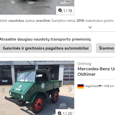
1
/
18
Būklė:
naudotas
, spalva:
oranžinė
, Gamybos metai:
2018
, maksimalus greitis:
Atraskite daugiau naudotų transporto priemonių
Gaisrinės ir greitosios pagalbos automobiliai
Šlavimo
Unimog
Mercedes-Benz
U
Oldtimer
Hagelstadt
1 059 km
1
/
20