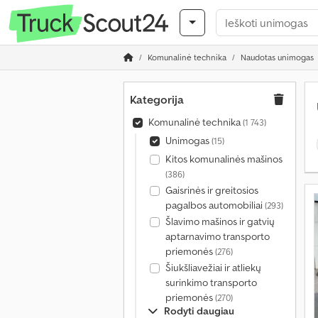
Komunalinė technika
Naudotas unimogas
Kategorija
Komunalinė technika
(1 743)
Unimogas
(15)
Kitos komunalinės mašinos
(386)
Gaisrinės ir greitosios
pagalbos automobiliai
(293)
Šlavimo mašinos ir gatvių
aptarnavimo transporto
priemonės
(276)
Šiukšliavežiai ir atliekų
surinkimo transporto
priemonės
(270)
Rodyti daugiau