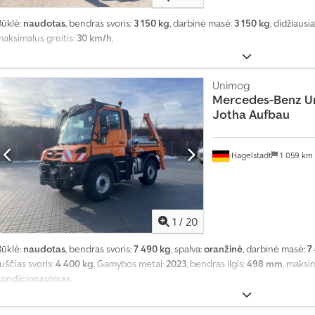
Būklė:
naudotas
, bendras svoris:
3 150 kg
, darbinė masė:
3 150 kg
, didžiausia
maksimalus greitis:
30 km/h
,
Unimog
Mercedes-Benz
U
Jotha Aufbau
Hagelstadt
1 059 km
1
/
20
Būklė:
naudotas
, bendras svoris:
7 490 kg
, spalva:
oranžinė
, darbinė masė:
7
uščias svoris:
4 400 kg
, Gamybos metai:
2023
, bendras ilgis:
498 mm
, maksim
kondicionavimas
,