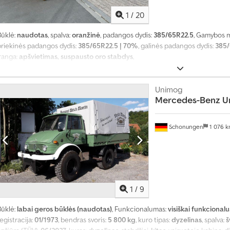
1
/
20
Būklė:
naudotas
, spalva:
oranžinė
, padangos dydis:
385/65R22.5
, Gamybos m
priekinės padangos dydis:
385/65R22.5 | 70%
, galinės padangos dydis:
385/
Įranga:
apšvietimas, suspausto oro stabdys
,
Unimog
Mercedes-Benz
U
Schonungen
1 076 
1
/
9
Būklė:
labai geros būklės (naudotas)
, Funkcionalumas:
visiškai funkcionalu
egistracija:
01/1973
, bendras svoris:
5 800 kg
, kuro tipas:
dyzelinas
, spalva:
š