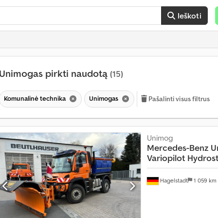
Ieškoti
Unimogas pirkti naudotą
(15)
Komunalinė technika
Unimogas
Pašalinti visus filtrus
Unimog
Mercedes-Benz
U
Variopilot Hydros
Hagelstadt
1 059 km