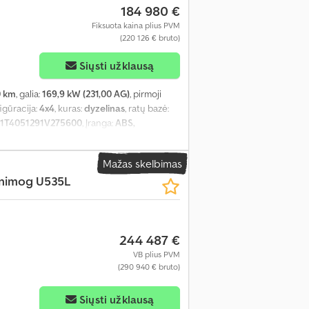
184 980 €
Fiksuota kaina plius PVM
(220 126 € bruto)
Siųsti užklausą
0 km
, galia:
169,9 kW (231,00 AG)
, pirmoji
figūracija:
4x4
, kuras:
dyzelinas
, ratų bazė:
1T4051291V275600
, Įranga:
ABS,
pildomi žibintai, priekabos jungtis, visų
Mažas skelbimas
nimog U535L
244 487 €
VB plius PVM
(290 940 € bruto)
Siųsti užklausą