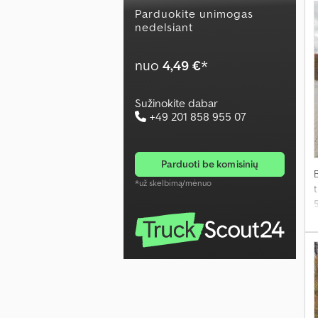
Parduokite unimogas
nedelsiant
nuo
4,49 €
*
Sužinokite dabar
+49 201 858 955 07
parduoti be komisinių
*už skelbimą/mėnuo
t
g