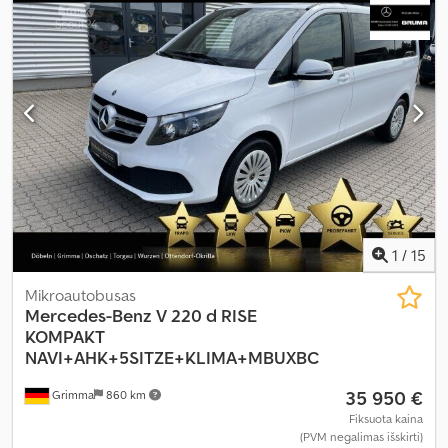
programa (ESP), imobilaizerio sistema, kruizo kontrolė, naudoto
automobilio garantija, navigacijos sistema, oro
kondicionavimas, oro pagalvė, statymo jutikliai, stumdomos
durys, suodžių filtras, sėdynės šildytuvas, trauki kontrolė, vairo
stiprintuvas
,
1
/
15
Mikroautobusas
Mercedes-Benz
V 220 d RISE
KOMPAKT
NAVI+AHK+5SITZE+KLIMA+MBUXBC
35 950 €
Grimma
860 km
Fiksuota kaina
(PVM negalimas išskirti)