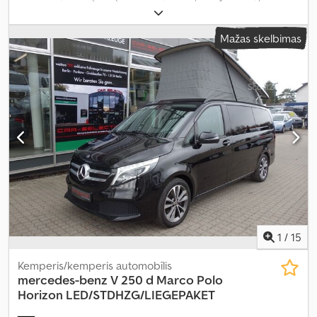
tipas:
automatinis
, spalva:
juodas
, pirmoji registracija:
09/2019
,
emisijos klasė:
nėra
, pakaba:
kitas
, vairuotojo kabina:
kitas
, kuras:
Mažas skelbimas
dyzelinas
, Įranga:
ABS, autonominis šildytuvas, borto
kompiuteris, centrinis užraktas, elektroninė stabilumo
programa (ESP), imobilaizerio sistema, kruizo kontrolė,
navigacijos sistema, oro kondicionavimas, oro pagalvė,
stumdomos durys, suodžių filtras
,
1
/
15
Kemperis/kemperis automobīlis
mercedes-benz
V 250 d Marco Polo
Horizon LED/STDHZG/LIEGEPAKET