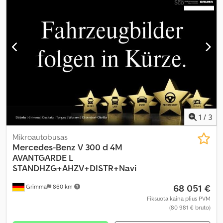
1
/
3
Mikroautobusas
Mercedes-Benz
V 300 d 4M
AVANTGARDE L
STANDHZG+AHZV+DISTR+Navi
68 051 €
Grimma
860 km
Fiksuota kaina plius PVM
(80 981 € bruto)