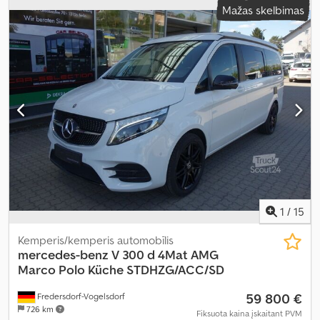
Mažas skelbimas
dyzelinas
, Įranga:
ABS, autonominis šildytuvas, borto
kompiuteris, centrinis užraktas, elektroninė stabilumo
programa (ESP), imobilaizerio sistema, kruizo kontrolė,
navigacijos sistema, oro kondicionavimas, oro pagalvė,
priekabos jungtis, stumdomos durys
,
1
/
15
Kemperis/kemperis automobīlis
mercedes-benz
V 300 d 4Mat AMG
Marco Polo Küche STDHZG/ACC/SD
59 800 €
Fredersdorf-Vogelsdorf
726 km
Fiksuota kaina įskaitant PVM