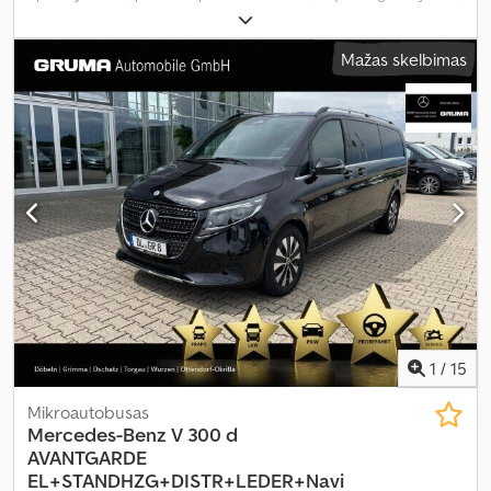
ratų bazė:
3 200 mm
, bendras svoris:
3 200 kg
, tuščias svoris:
2 583
kg
, pirmoji registracija:
10/2025
, kita apžiūra (TÜV):
10/2028
,
Mažas skelbimas
emisijos klasė:
Euro 6
, spalva:
pilkas
, vairuotojo kabina:
kitas
,
sėdimų vietų skaičius:
7
, Gamybos metai:
2025
, Įranga:
ABS,
autonominis šildytuvas, borto kompiuteris, centrinis užraktas,
elektroninė stabilumo programa (ESP), imobilaizerio sistema,
kruizo kontrolė, naudoto automobilio garantija, navigacijos
sistema, oro kondicionavimas, oro pagalvė, priekabos jungtis,
statymo jutikliai, stumdomos durys, suodžių filtras, sėdynės
šildytuvas, trauki kontrolė, vairo stiprintuvas, visų varančiųjų
ratų pavara
,
1
/
15
Mikroautobusas
Mercedes-Benz
V 300 d
AVANTGARDE
EL+STANDHZG+DISTR+LEDER+Navi