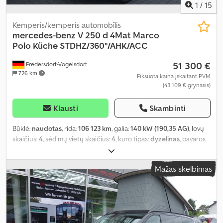
1
/
15
Kemperis/kemperis automobīlis
mercedes-benz
V 250 d 4Mat Marco
Polo Küche STDHZ/360°/AHK/ACC
51 300 €
Fredersdorf-Vogelsdorf
726 km
Fiksuota kaina įskaitant PVM
(43 109 € grynasis)
Klausti
Skambinti
Būklė:
naudotas
, rida:
106 123 km
, galia:
140 kW (190,35 AG)
, lovų
skaičius:
4
, sėdimų vietų skaičius:
4
, kuro tipas:
dyzelinas
, pavaros
tipas:
automatinis
, spalva:
balta
, pirmoji registracija:
05/2021
,
emisijos klasė:
nėra
, pakaba:
kitas
, vairuotojo kabina:
kitas
, kuras:
Mažas skelbimas
dyzelinas
, Įranga:
ABS, autonominis šildytuvas, centrinis
užraktas, elektroninė stabilumo programa (ESP), imobilaizerio
sistema, kruizo kontrolė, navigacijos sistema, oro
kondicionavimas, oro pagalvė, priekabos jungtis, stumdomos
durys, suodžių filtras, visų varančiųjų ratų pavara
,