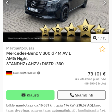
trauki kontrolė, vairo stiprintuvas
,
1
/
15
Mikroautobusas
Mercedes-Benz
V 300 d 4M AV L
AMG Night
STANDHZ+AHZV+DISTR+360
73 101 €
Grimma
860 km
Fiksuota kaina plius PVM
(86 990 € bruto)
Klausti
Skambinti
Būklė:
naudotas
, rida:
16 681 km
, galia:
174 kW (236,57 AG)
, kuro
tipas:
dyzelinas
, pavaros tipas:
automatinis
, ašių konfigūracija:
4x4
,