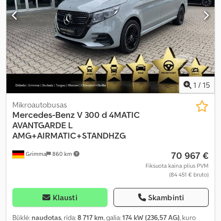
1
/
15
Mikroautobusas
Mercedes-Benz
V 300 d 4MATIC
AVANTGARDE L
AMG+AIRMATIC+STANDHZG
70 967 €
Grimma
860 km
Fiksuota kaina plius PVM
(84 451 € bruto)
Klausti
Skambinti
Būklė:
naudotas
, rida:
8 717 km
, galia:
174 kW (236,57 AG)
, kuro