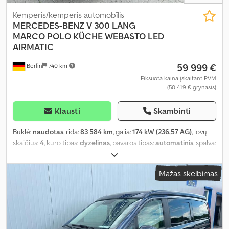
Kemperis/kemperis automobīlis
MERCEDES-BENZ
V 300 LANG
MARCO POLO KÜCHE WEBASTO LED
AIRMATIC
59 999 €
Berlin
740 km
Fiksuota kaina įskaitant PVM
(50 419 € grynasis)
Klausti
Skambinti
Būklė:
naudotas
, rida:
83 584 km
, galia:
174 kW (236,57 AG)
, lovų
skaičius:
4
, kuro tipas:
dyzelinas
, pavaros tipas:
automatinis
, spalva:
mėlyna
, pirmoji registracija:
07/2022
, emisijos klasė:
Euro 6
,
bendras svoris:
3 100 kg
, Įranga:
ABS, autonominis šildytuvas,
Mažas skelbimas
centrinis užraktas, elektroninė stabilumo programa (ESP),
naudoto automobilio garantija, navigacijos sistema, oro
kondicionavimas, suodžių filtras
,