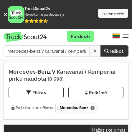
TruckScout24
Į programėlę
Nemokamai parduotuvėje
Parduoti
Ieškoti
Mercedes-Benz V Karavanai / Kemperiai
pirkti naudotą
(8 698)
Filtras
Reikšmė
Mercedes-Benz
Pašalinti visus filtrus
Mažas skelbimas