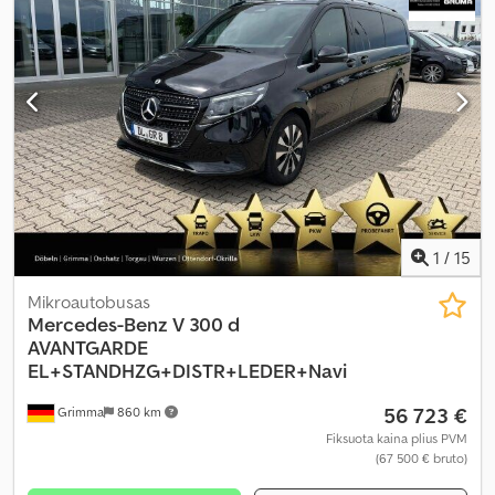
automobilio garantija, navigacijos sistema, oro
kondicionavimas, oro pagalvė, statymo jutikliai, stumdomos
durys, suodžių filtras, sėdynės šildytuvas, trauki kontrolė, vairo
stiprintuvas
,
1
/
15
Mikroautobusas
Mercedes-Benz
V 300 d
AVANTGARDE
EL+STANDHZG+DISTR+LEDER+Navi
56 723 €
Grimma
860 km
Fiksuota kaina plius PVM
(67 500 € bruto)