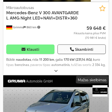
Mikroautobusas
Mercedes-Benz
V 300 AVANTGARDE
L AMG Night LED+NAVI+DISTR+360
59 648 €
Grimma
860 km
Fiksuota kaina plius PVM
(70 981 € bruto)
Klausti
Skambinti
Būklė:
naudotas
, rida:
11 200 km
, galia:
170 kW (231,14 AG)
, kuro
tipas:
benzinas
, pavaros tipas:
automatinis
, tuščias svoris:
2 334 kg
,
pirmoji registracija:
05/2025
, emisijos klasė:
Euro 6
, spalva:
pilkas
,
vairuotojo kabina:
kitas
, sėdimų vietų skaičius:
7
, Gamybos metai:
Mažas skelbimas
2025
, kuras:
super 95
, Įranga:
ABS, borto kompiuteris, centrinis
užraktas, elektroninė stabilumo programa (ESP), imobilaizerio
sistema, kruizo kontrolė, naudoto automobilio garantija,
navigacijos sistema, oro kondicionavimas, oro pagalvė, statymo
jutikliai, stumdomos durys, sėdynės šildytuvas, trauki kontrolė,
vairo stiprintuvas
,