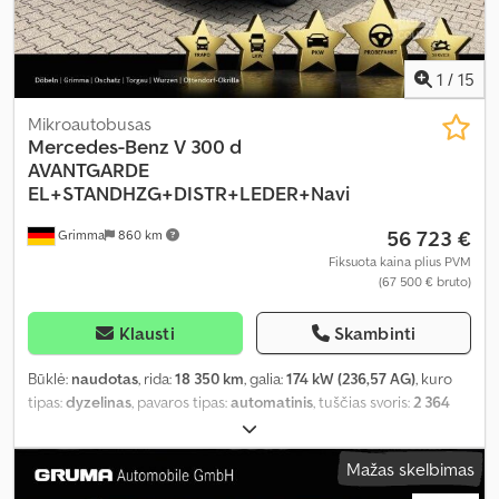
1
/
15
Mikroautobusas
Mercedes-Benz
V 300 d
AVANTGARDE
EL+STANDHZG+DISTR+LEDER+Navi
56 723 €
Grimma
860 km
Fiksuota kaina plius PVM
(67 500 € bruto)
Klausti
Skambinti
Būklė:
naudotas
, rida:
18 350 km
, galia:
174 kW (236,57 AG)
, kuro
tipas:
dyzelinas
, pavaros tipas:
automatinis
, tuščias svoris:
2 364
kg
, pirmoji registracija:
06/2024
, emisijos klasė:
Euro 6
, spalva:
juodas
, vairuotojo kabina:
kitas
, sėdimų vietų skaičius:
8
, Gamybos
Mažas skelbimas
metai:
2024
, kuras:
dyzelinas
, Įranga:
ABS, autonominis šildytuvas,
borto kompiuteris, centrinis užraktas, elektroninė stabilumo