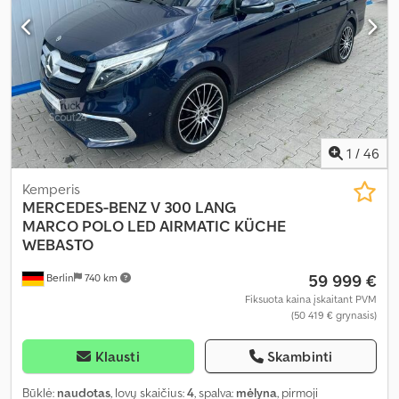
1
/
46
Kemperis
MERCEDES-BENZ
V 300 LANG
MARCO POLO LED AIRMATIC KÜCHE
WEBASTO
59 999 €
Berlin
740 km
Fiksuota kaina įskaitant PVM
(50 419 € grynasis)
Klausti
Skambinti
Būklė:
naudotas
, lovų skaičius:
4
, spalva:
mėlyna
, pirmoji