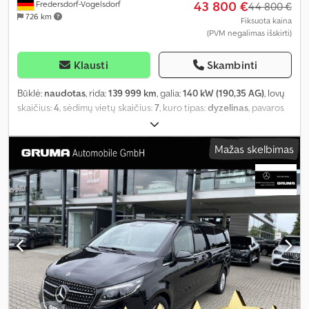
43 800 €
Fredersdorf-Vogelsdorf
44 800 €
726 km
Fiksuota kaina
(PVM negalimas išskirti)
Klausti
Skambinti
Būklė:
naudotas
, rida:
139 999 km
, galia:
140 kW (190,35 AG)
, lovų
skaičius:
4
, sėdimų vietų skaičius:
7
, kuro tipas:
dyzelinas
, pavaros
tipas:
automatinis
, spalva:
juodas
, pirmoji registracija:
02/2021
,
emisijos klasė:
nėra
, pakaba:
kitas
, vairuotojo kabina:
kitas
, kuras:
Mažas skelbimas
dyzelinas
, Įranga:
ABS, autonominis šildytuvas, borto
kompiuteris, centrinis užraktas, elektroninė stabilumo
programa (ESP), imobilaizerio sistema, kruizo kontrolė,
navigacijos sistema, oro kondicionavimas, oro pagalvė,
stumdomos durys, suodžių filtras
,