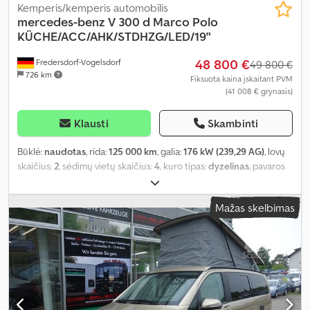
Kemperis/kemperis automobīlis
mercedes-benz
V 300 d Marco Polo
KÜCHE/ACC/AHK/STDHZG/LED/19"
48 800 €
Fredersdorf-Vogelsdorf
49 800 €
726 km
Fiksuota kaina įskaitant PVM
(41 008 € grynasis)
Klausti
Skambinti
Būklė:
naudotas
, rida:
125 000 km
, galia:
176 kW (239,29 AG)
, lovų
skaičius:
2
, sėdimų vietų skaičius:
4
, kuro tipas:
dyzelinas
, pavaros
tipas:
automatinis
, spalva:
balta
, pirmoji registracija:
01/2021
,
emisijos klasė:
nėra
, pakaba:
kitas
, vairuotojo kabina:
kitas
, kuras:
Mažas skelbimas
dyzelinas
, Įranga:
ABS, autonominis šildytuvas, borto
kompiuteris, centrinis užraktas, elektroninė stabilumo
programa (ESP), imobilaizerio sistema, kruizo kontrolė,
navigacijos sistema, oro kondicionavimas, oro pagalvė,
priekabos jungtis, stumdomos durys, suodžių filtras
,