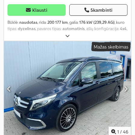
Klausti
Skambinti
Būklė:
naudotas
, rida:
200 177 km
, galia:
176 kW (239,29 AG)
, kuro
tipas:
dyzelinas
, pavaros tipas:
automatinis
, ašių konfigūracija:
4x4
,
pirmoji registracija:
01/2021
, emisijos klasė:
Euro 6
, spalva:
juodas
,
Gamybos metai:
2021
, Įranga:
centrinis užraktas, kruizo kontrolė,
Mažas skelbimas
oro kondicionavimas, sėdynės šildytuvas, visų varančiųjų ratų
pavara
,
1
/
46