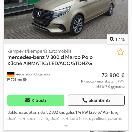
1
/
15
Kemperis/kemperis automobīlis
mercedes-benz
V 300 d Marco Polo
Küche AIRMATIC/LED/ACC/STDHZG
73 800 €
Fredersdorf-Vogelsdorf
726 km
Fiksuota kaina įskaitant PVM
(62 017 € grynasis)
Klausti
Skambinti
Būklė:
naudotas
, rida:
52 332 km
, galia:
174 kW (236,57 AG)
, lovų
skaičius:
4
, sėdimų vietų skaičius:
4
, kuro tipas:
dyzelinas
, pavaros
tipas:
automatinis
, spalva:
auksas
, pirmoji registracija:
01/2025
,
emisijos klasė:
nėra
, pakaba:
kitas
, vairuotojo kabina:
kitas
, kuras: