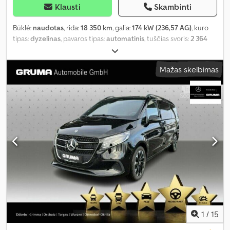
Klausti
Skambinti
Būklė:
naudotas
, rida:
18 350 km
, galia:
174 kW (236,57 AG)
, kuro
tipas:
dyzelinas
, pavaros tipas:
automatinis
, tuščias svoris:
2 364
kg
, pirmoji registracija:
06/2024
, emisijos klasė:
Euro 6
, spalva:
juodas
, vairuotojo kabina:
kitas
, sėdimų vietų skaičius:
8
, Gamybos
Mažas skelbimas
metai:
2024
, kuras:
dyzelinas
, Įranga:
ABS, autonominis šildytuvas,
borto kompiuteris, centrinis užraktas, elektroninė stabilumo
programa (ESP), imobilaizerio sistema, kruizo kontrolė, naudoto
automobilio garantija, navigacijos sistema, oro
kondicionavimas, oro pagalvė, statymo jutikliai, stumdomos
durys, suodžių filtras, sėdynės šildytuvas, trauki kontrolė, vairo
stiprintuvas
,
1
/
15