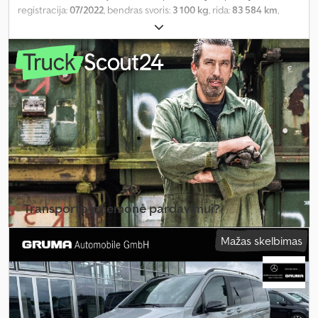
registracija:
07/2022
, bendras svoris:
3 100 kg
, rida:
83 584 km
,
galia:
174 kW (236,57 AG)
, kuro tipas:
dyzelinas
, pavaros tipas:
automatinis
, emisijos klasė:
Euro 6
, Įranga:
ABS, autonominis
šildytuvas, centrinis užraktas, elektroninė stabilumo programa
(ESP), naudoto automobilio garantija, navigacijos sistema, oro
kondicionavimas, suodžių filtras
,
Transporto priemonė pardavimui?
Sukurti skelbimą
Mažas skelbimas