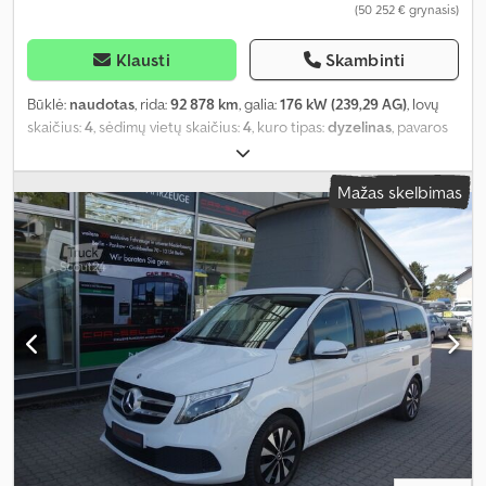
(50 252 € grynasis)
Klausti
Skambinti
Būklė:
naudotas
, rida:
92 878 km
, galia:
176 kW (239,29 AG)
, lovų
skaičius:
4
, sėdimų vietų skaičius:
4
, kuro tipas:
dyzelinas
, pavaros
tipas:
automatinis
, spalva:
balta
, pirmoji registracija:
07/2021
,
emisijos klasė:
nėra
, pakaba:
kitas
, vairuotojo kabina:
kitas
, kuras:
Mažas skelbimas
dyzelinas
, Įranga:
ABS, autonominis šildytuvas, borto
kompiuteris, centrinis užraktas, elektroninė stabilumo
programa (ESP), imobilaizerio sistema, kruizo kontrolė,
navigacijos sistema, oro kondicionavimas, oro pagalvė,
priekabos jungtis, stumdomos durys, suodžių filtras, visų
varančiųjų ratų pavara
,