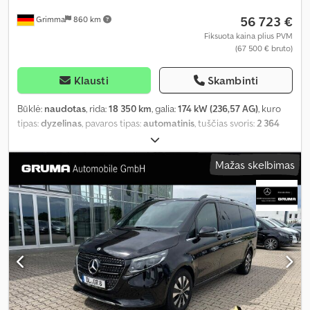
56 723 €
Grimma
860 km
Fiksuota kaina plius PVM
(67 500 € bruto)
Klausti
Skambinti
Būklė:
naudotas
, rida:
18 350 km
, galia:
174 kW (236,57 AG)
, kuro
tipas:
dyzelinas
, pavaros tipas:
automatinis
, tuščias svoris:
2 364
kg
, pirmoji registracija:
06/2024
, emisijos klasė:
Euro 6
, spalva:
juodas
, vairuotojo kabina:
kitas
, sėdimų vietų skaičius:
8
, Gamybos
Mažas skelbimas
metai:
2024
, kuras:
dyzelinas
, Įranga:
ABS, autonominis šildytuvas,
borto kompiuteris, centrinis užraktas, elektroninė stabilumo
programa (ESP), imobilaizerio sistema, kruizo kontrolė, naudoto
automobilio garantija, navigacijos sistema, oro
kondicionavimas, oro pagalvė, statymo jutikliai, stumdomos
durys, suodžių filtras, sėdynės šildytuvas, trauki kontrolė, vairo
stiprintuvas
,