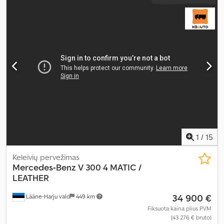
1
/
15
Keleivių pervežimas
Mercedes-Benz
V 300 4 MATIC /
LEATHER
34 900 €
Lääne-Harju vald
449 km
Fiksuota kaina plius PVM
(43 276 € bruto)