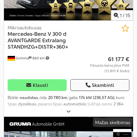
1
/
15
Mikroautobusas
Mercedes-Benz
V 300 d
AVANTGARDE Extralang
STANDHZG+DISTR+360+
61 177 €
Grimma
860 km
Fiksuota kaina plius PVM
(72 801 € bruto)
Klausti
Skambinti
Būklė:
naudotas
, rida:
20 780 km
, galia:
174 kW (236,57 AG)
, kuro
tipas:
dyzelinas
, pavaros tipas:
automatinis
, tuščias svoris:
2 364
kg
, pirmoji registracija:
06/2025
, emisijos klasė:
Euro 6
, spalva:
juodas
, vairuotojo kabina:
kitas
, sėdimų vietų skaičius:
8
, Gamybos
Mažas skelbimas
metai:
2025
, kuras:
dyzelinas
, Įranga:
ABS, autonominis šildytuvas,
borto kompiuteris, centrinis užraktas, elektroninė stabilumo
programa (ESP), imobilaizerio sistema, kruizo kontrolė, naudoto