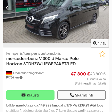
1
/
15
Kemperis/kemperis automobīlis
mercedes-benz
V 300 d Marco Polo
Horizon STDHZG/LIEGEPAKET/LED
47 800 €
Fredersdorf-Vogelsdorf
48 800 €
726 km
Fiksuota kaina
(PVM negalimas išskirti)
Klausti
Skambinti
Būklė:
naudotas
, rida:
149 999 km
, galia:
176 kW (239,29 AG)
, lovų
skaičius:
4
, sėdimų vietų skaičius:
7
, kuro tipas:
dyzelinas
, pavaros