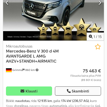
1
/
15
Mikroautobusas
Mercedes-Benz
V 300 d 4M
AVANTGARDE L AMG
AHZV+STANDH+AIRMATIC
75 463 €
Grimma
860 km
Fiksuota kaina plius PVM
(89 801 € bruto)
Klausti
Skambinti
Būklė:
naudotas
, rida:
12 935 km
, galia:
174 kW (236,57 AG)
, kuro
tipas:
dyzelinas
, pavaros tipas:
automatinis
, ašių konfigūracija:
4x4
,