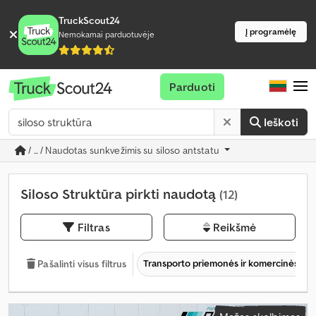
TruckScout24
Į programėlę
Nemokamai parduotuvėje
Parduoti
Ieškoti
/ ... / Naudotas sunkvežimis su siloso antstatu
Siloso Struktūra pirkti naudotą
(12)
Filtras
Reikšmė
Transporto priemonės ir komercinės tr
Pašalinti visus filtrus