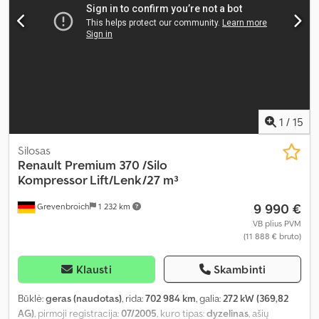
1
/
15
Silosas
Renault
Premium 370 /Silo
Kompressor Lift/Lenk/27 m³
9 990 €
Grevenbroich
1 232 km
VB plius PVM
(11 888 € bruto)
Klausti
Skambinti
Būklė:
geras (naudotas)
, rida:
702 984 km
, galia:
272 kW (369,82
AG)
, pirmoji registracija:
07/2005
, kuro tipas:
dyzelinas
, ašių