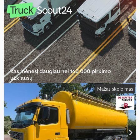
18 000 kg
, ašių konfigūracija:
4x4
, ratų bazė:
4 800 mm
, stabdžiai:
retarderis
, spalva:
raudona
, vairuotojo kabina:
miegamoji kabina
,
pavaros tipas:
mechaninis
, emisijos klasė:
Euro 6
, pakaba:
plienas-
oras
, sėdimų vietų skaičius:
2
, lovų skaičius:
2
, Įranga:
ABS,
autonominis šildytuvas, borto kompiuteris, centrinis užraktas,
diferencialo užraktas, elektroninė stabilumo programa (ESP),
kruizo kontrolė, oro kondicionavimas, priekabos jungtis, suodžių
filtras, trauki kontrolė, visų varančiųjų ratų pavara
,
Kas mėnesį daugiau nei 140 000 pirkimo
užklausų
Mažas skelbimas
Pasirinkite prekybininko paketą