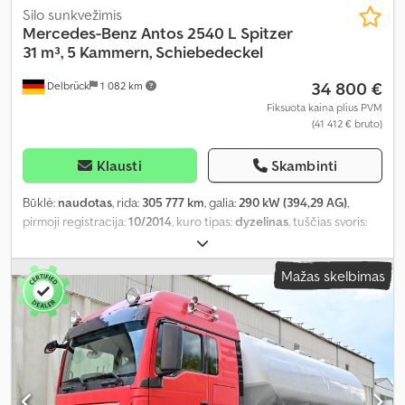
Silo sunkvežimis
Mercedes-Benz
Antos 2540 L Spitzer
31 m³, 5 Kammern, Schiebedeckel
34 800 €
Delbrück
1 082 km
Fiksuota kaina plius PVM
(41 412 € bruto)
Klausti
Skambinti
Būklė:
naudotas
, rida:
305 777 km
, galia:
290 kW (394,29 AG)
,
pirmoji registracija:
10/2014
, kuro tipas:
dyzelinas
, tuščias svoris:
11 515 kg
, didžiausias leistinas svoris:
14 485 kg
, bendras svoris:
26 000 kg
, padangos dydis:
315 / 70 R 22,5
, ašių konfigūracija:
3
Mažas skelbimas
ašys
, ratų bazė:
4 600 mm
, kita apžiūra (TÜV):
11/2026
, spalva:
balta
, vairuotojo kabina:
dieninė kabina
, pavaros tipas:
automatinis
, emisijos klasė:
Euro 6
, pakaba:
plienas-oras
, sėdimų
vietų skaičius:
2
, krovinio erdvės tūris:
31 m³
, priekinės padangos
dydis:
315 / 70 R 22,5
, galinės padangos dydis:
315 / 70 R 22,5
,
Įranga:
ABS, diferencialo užraktas, hidraulika, kruizo kontrolė,
navigacijos sistema, oro kondicionavimas, priekabos jungtis
,