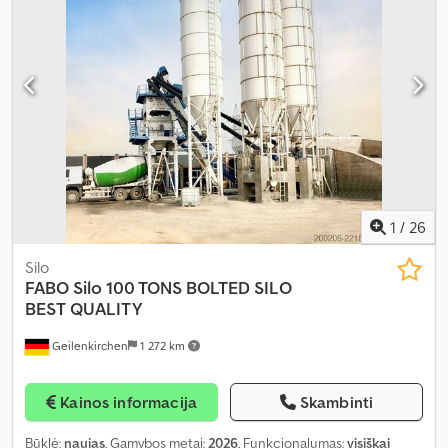
ašies apkrova (ašis 3):
7 500 kg
, Gamybos metai:
2005
, Įranga:
ABS,
Bluetooth, EBS (Elektroninė stabdžių sistema), elektrinis langų
reguliavimas, elektroninė stabilumo programa (ESP), oro
kondicionavimas, oro pagalvė, priešrūkiniai žibintai, spoileris,
trauki kontrolė
,
1
/
26
Silo
FABO Silo
100 TONS BOLTED SILO
BEST QUALITY
Geilenkirchen
1 272 km
Kainos informacija
Skambinti
Būklė:
naujas
, Gamybos metai:
2026
, Funkcionalumas:
visiškai