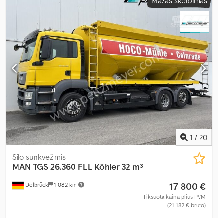
Mažas skelbimas
1
/
20
Silo sunkvežimis
MAN
TGS 26.360 FLL Köhler 32 m³
17 800 €
Delbrück
1 082 km
Fiksuota kaina plius PVM
(21 182 € bruto)