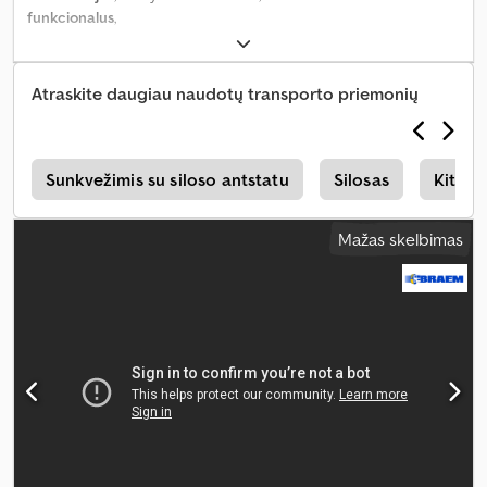
funkcionalus
,
Atraskite daugiau naudotų transporto priemonių
s
Sunkvežimis su siloso antstatu
Silosas
Kiti Si
Mažas skelbimas