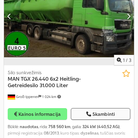
1
/
3
Silo sunkvežimis
MAN
TGX 26.440 6x2 Heitling-
Getreidesilo 31.000 Liter
Groß-Ippener
1 024 km
Kainos informacija
Skambinti
Būklė:
naudotas
, rida:
758 560 km
, galia:
324 kW (440,52 AG)
,
pirmoji registracija:
08/2013
, kuro tipas:
dyzelinas
, tuščias svoris: