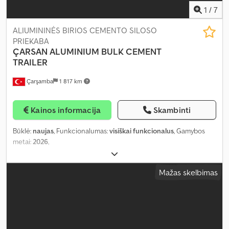
1
/
7
ALIUMININĖS BIRIOS CEMENTO SILOSO
PRIEKABA
ÇARSAN
ALUMINIUM BULK CEMENT
TRAILER
Çarşamba
1 817 km
Kainos informacija
Skambinti
Būklė:
naujas
, Funkcionalumas:
visiškai funkcionalus
, Gamybos
metai:
2026
,
Mažas skelbimas