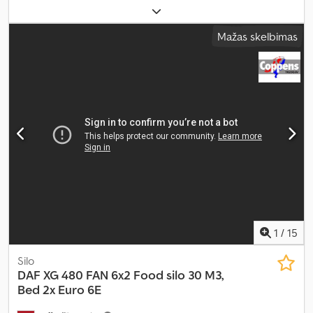
konfigūracija:
6x2
, kuras:
dyzelinas
, spalva:
balta
, vairuotojo
kabina:
dieninė kabina
, pavaros tipas:
mechaninis
, emisijos klasė:
Mažas skelbimas
Euro 3
, pakaba:
plienas-oras
, Gamybos metai:
2005
, Įranga:
elektrinis langų reguliavimas, elektriškai reguliuojamas
veidrodis, kruizo kontrolė, priešrūkiniai žibintai
,
1
/
15
Silo
DAF
XG 480 FAN 6x2 Food silo 30 M3,
Bed 2x Euro 6E