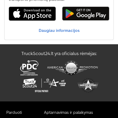
Spitzer Cisternos Struktūra
Spitzer Savivartis
Daugiau informacijos
Spitzer Siloso Struktūra
Standartinė Struktūra
TruckScout24.lt yra oficialus rėmėjas:
Trailor Siloso Struktūra
Volvo Siloso Struktūra
Parduoti
Aptarnavimas ir palaikymas