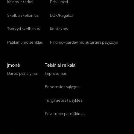
Kainos ir tarifai
Prisijungti
Skelbti skelbimus
DUK/Pagalba
Tvarkyti skelbimus
Kontaktas
Patikimumo ženklas
Pirkimo–pardavimo sutarties pavyzdys
įmonė
Teisiniai reikalai
Darbo pasiūlymai
Impresumas
Bendrosios sąlygos
Turgavietės taisyklės
Privatumo pareiškimas