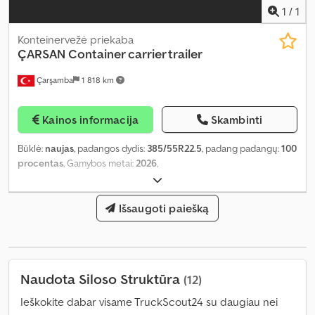
1
/
1
Konteinervežė priekaba
ÇARSAN
Container carrier trailer
Çarşamba
1 818 km
Kainos informacija
Skambinti
Būklė:
naujas
, padangos dydis:
385/55R22.5
, padang padangų:
100
procentas
, Gamybos metai:
2026
,
Išsaugoti paiešką
Naudota Siloso Struktūra
(12)
Ieškokite dabar visame TruckScout24 su daugiau nei