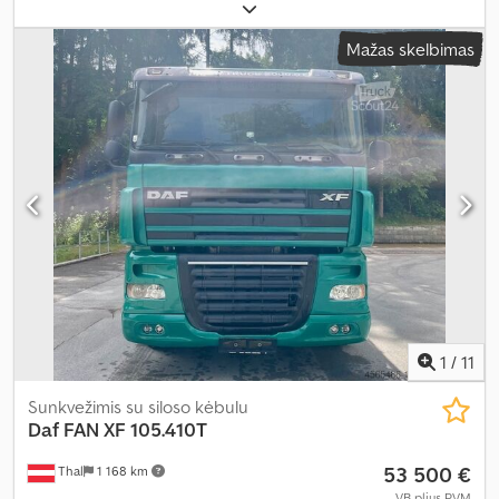
12 170 kg
, didžiausias leistinas svoris:
13 830 kg
, bendras svoris:
26 000 kg
, ašių konfigūracija:
6x2
, ratų bazė:
4 800 mm
, spalva:
Mažas skelbimas
žalia
, vairuotojo kabina:
miegamoji kabina
, pavaros tipas:
automatinis
, emisijos klasė:
Euro 5
, Įranga:
ABS, autonominis
šildytuvas, oro kondicionavimas, priekabos jungtis
,
1
/
11
Sunkvežimis su siloso kėbulu
Daf
FAN XF 105.410T
53 500 €
Thal
1 168 km
VB plius PVM