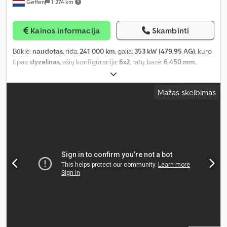
Geffen
1 274 km
Kainos informacija
Skambinti
Būklė:
naudotas
, rida:
241 000 km
, galia:
353 kW (479,95 AG)
, kuro
tipas:
dyzelinas
, ašių konfigūracija:
6x2
, ratų bazė:
6 450 mm
,
kuras:
dyzelinas
, stabdžiai:
variklio stabdymas
, spalva:
balta
,
vairuotojo kabina:
miegamoji kabina
, pavaros tipas:
automatinis
,
Mažas skelbimas
emisijos klasė:
Euro 6
, pakaba:
plienas-oras
, bendras ilgis:
10 000
mm
, bendras plotis:
2 550 mm
, leistina ašies apkrova (ašis 1):
9 000
kg
, leistina ašies apkrova (ašis 2):
11 500 kg
, leistina ašies apkrova
(ašis 3):
8 000 kg
, Gamybos metai:
2023
, Įranga:
ABS, autonominis
šildytuvas, centrinis užraktas, elektrinis langų reguliavimas,
elektriškai reguliuojamas veidrodis, kruizo kontrolė, navigacijos
sistema, oro kondicionavimas
,