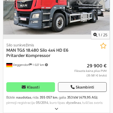
1
/
25
Silo sunkvežimis
MAN
TGS 18.480 Silo 4x4 HD E6
Pritarder Kompressor
29 900 €
Deggendorf
1 027 km
Fiksuota kaina plius PVM
(35 581 € bruto)
Klausti
Skambinti
Būklė:
naudotas
, rida:
355 057 km
, galia:
353 kW (479,95 AG)
,
pirmoji registracija:
05/2014
, kuro tipas:
dyzelinas
, tuščias svoris:
8 450 kg
, didžiausias leistinas svoris:
9 550 kg
, bendras svoris: