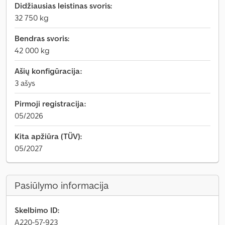
Didžiausias leistinas svoris:
32 750 kg
Bendras svoris:
42 000 kg
Ašių konfigūracija:
3 ašys
Pirmoji registracija:
05/2026
Kita apžiūra (TÜV):
05/2027
Pasiūlymo informacija
Skelbimo ID:
A220-57-923