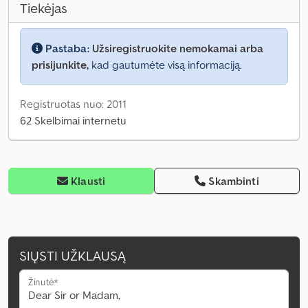
Tiekėjas
Pastaba:
Užsiregistruokite nemokamai arba
prisijunkite,
kad gautumėte visą informaciją.
Registruotas nuo: 2011
62 Skelbimai internetu
Klausti
Skambinti
SIŲSTI UŽKLAUSĄ
Žinutė*