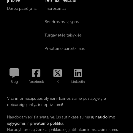
Darbo pasiūlymai
Impresumas
Bendrosios sąlygos
Turgavietės taisyklės
Privatumo pareiškimas
Blog
Facebook
X
LinkedIn
Visa informacija, pasiūlymai ir kainos šiame puslapyje yra
neįpareigojantys ir neprivalomi!
Naudodamiesi šia svetaine, jūs sutinkate su mūsų
naudojimo
sąlygomis
ir
privatumo politika
.
Nurodyti prekių ženklai priklauso jų atitinkamiems savininkams.