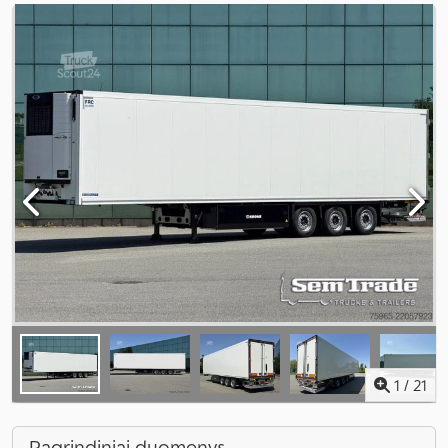
1
/
21
Pagrindiniai duomenys