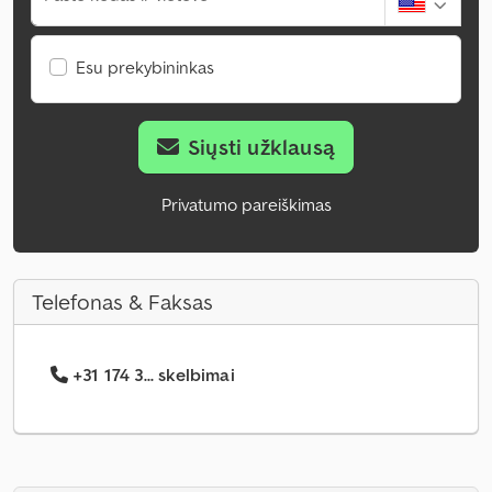
Esu prekybininkas
Siųsti užklausą
Privatumo pareiškimas
Telefonas & Faksas
+31 174 3... skelbimai