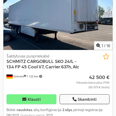
1
/
16
Šaldytuvas puspriekabė
SCHMITZ CARGOBULL
SKO 24/L -
13.4 FP 45 Cool V7, Carrier 637h, Alc
42 500 €
Greven
1 122 km
Fiksuota kaina plius PVM
(50 575 € bruto)
Klausti
Skambinti
Būklė:
naudotas
, ašių konfigūracija:
2 ašys
, pirmoji registracija:
08/2021
, Gamybos metai:
2021
,