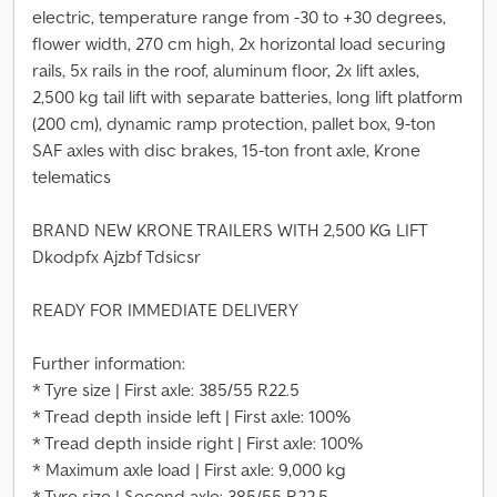
electric, temperature range from -30 to +30 degrees,
flower width, 270 cm high, 2x horizontal load securing
rails, 5x rails in the roof, aluminum floor, 2x lift axles,
2,500 kg tail lift with separate batteries, long lift platform
(200 cm), dynamic ramp protection, pallet box, 9-ton
SAF axles with disc brakes, 15-ton front axle, Krone
telematics
BRAND NEW KRONE TRAILERS WITH 2,500 KG LIFT
Dkodpfx Ajzbf Tdsicsr
READY FOR IMMEDIATE DELIVERY
Further information:
* Tyre size | First axle: 385/55 R22.5
* Tread depth inside left | First axle: 100%
* Tread depth inside right | First axle: 100%
* Maximum axle load | First axle: 9,000 kg
* Tyre size | Second axle: 385/55 R22.5