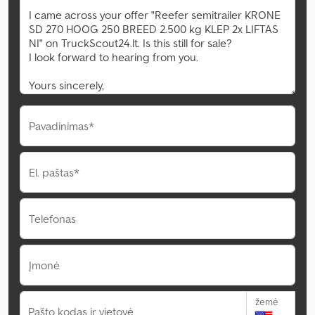
Pavadinimas*
El. paštas*
Telefonas
Įmonė
žemė
Pašto kodas ir vietovė