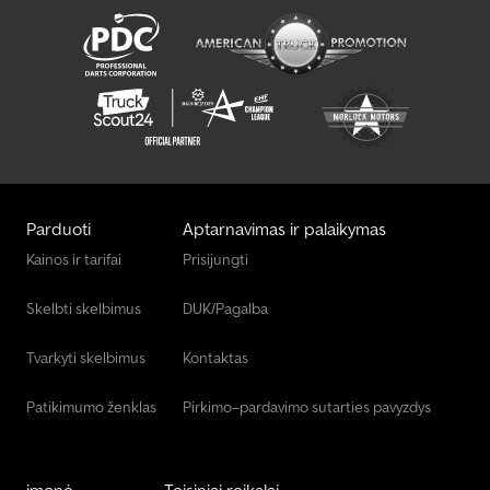
Parduoti
Aptarnavimas ir palaikymas
Kainos ir tarifai
Prisijungti
Skelbti skelbimus
DUK/Pagalba
Tvarkyti skelbimus
Kontaktas
Patikimumo ženklas
Pirkimo–pardavimo sutarties pavyzdys
įmonė
Teisiniai reikalai