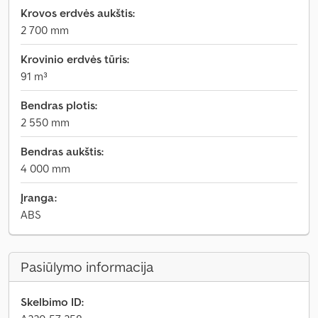
Krovos erdvės aukštis:
2 700 mm
Krovinio erdvės tūris:
91 m³
Bendras plotis:
2 550 mm
Bendras aukštis:
4 000 mm
Įranga:
ABS
Pasiūlymo informacija
Skelbimo ID: