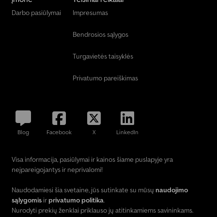
Darbo pasiūlymai
Impresumas
Bendrosios sąlygos
Turgavietės taisyklės
Privatumo pareiškimas
Blog
Facebook
X
LinkedIn
Visa informacija, pasiūlymai ir kainos šiame puslapyje yra
neįpareigojantys ir neprivalomi!
Naudodamiesi šia svetaine, jūs sutinkate su mūsų
naudojimo
sąlygomis
ir
privatumo politika
.
Nurodyti prekių ženklai priklauso jų atitinkamiems savininkams.