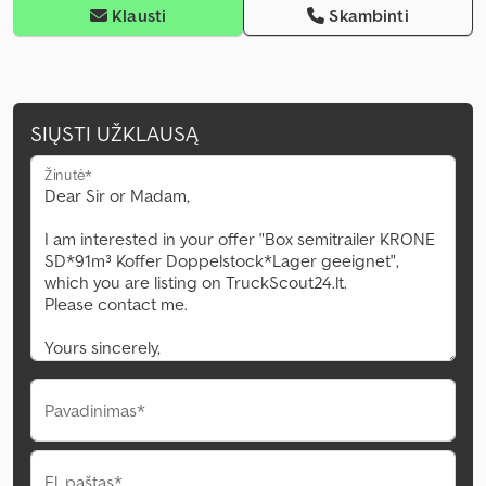
Klausti
Skambinti
SIŲSTI UŽKLAUSĄ
Žinutė*
Pavadinimas*
El. paštas*