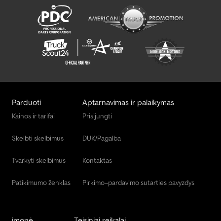
Parduoti
Aptarnavimas ir palaikymas
Kainos ir tarifai
Prisijungti
Skelbti skelbimus
DUK/Pagalba
Tvarkyti skelbimus
Kontaktas
Patikimumo ženklas
Pirkimo–pardavimo sutarties pavyzdys
įmonė
Teisiniai reikalai