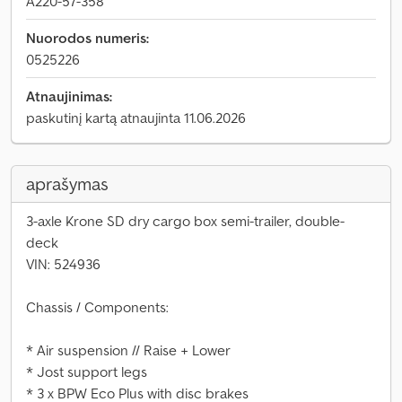
A220-57-358
Nuorodos numeris:
0525226
Atnaujinimas:
paskutinį kartą atnaujinta 11.06.2026
aprašymas
3-axle Krone SD dry cargo box semi-trailer, double-
deck
VIN: 524936
Chassis / Components:
* Air suspension // Raise + Lower
* Jost support legs
* 3 x BPW Eco Plus with disc brakes