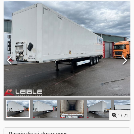
1
/
21
Pagrindiniai duomenys