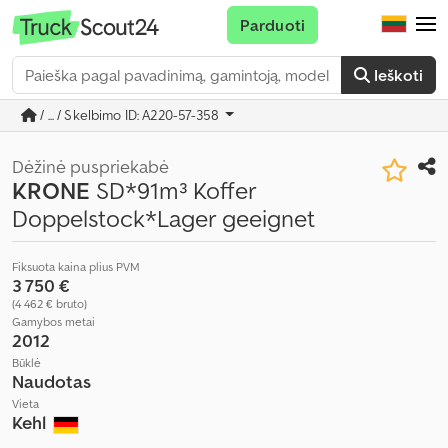
Parduoti
Ieškoti
/ ... / Skelbimo ID: A220-57-358
Dėžinė puspriekabė
KRONE
SD*91m³ Koffer
Doppelstock*Lager geeignet
Fiksuota kaina plius PVM
3 750 €
(4 462 € bruto)
Gamybos metai
2012
Būklė
Naudotas
Vieta
Kehl