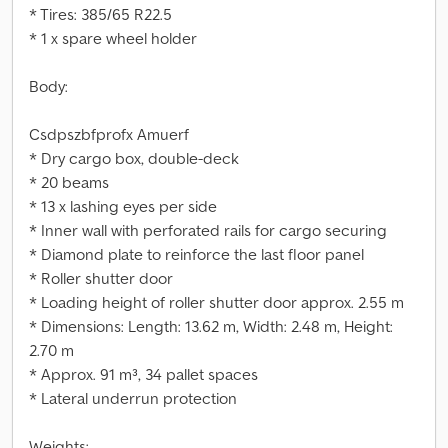
* Tires: 385/65 R22.5
* 1 x spare wheel holder
Body:
Csdpszbfprofx Amuerf
* Dry cargo box, double-deck
* 20 beams
* 13 x lashing eyes per side
* Inner wall with perforated rails for cargo securing
* Diamond plate to reinforce the last floor panel
* Roller shutter door
* Loading height of roller shutter door approx. 2.55 m
* Dimensions: Length: 13.62 m, Width: 2.48 m, Height:
2.70 m
* Approx. 91 m³, 34 pallet spaces
* Lateral underrun protection
Weights: