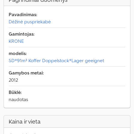
Pavadinimas:
Dėžinė puspriekabė
Gamintojas:
KRONE
modelis:
SD*91m³ Koffer Doppelstock*Lager geeignet
Gamybos metai:
2012
Būklė:
naudotas
Kaina ir vieta