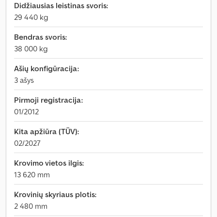
Didžiausias leistinas svoris:
29 440 kg
Bendras svoris:
38 000 kg
Ašių konfigūracija:
3 ašys
Pirmoji registracija:
01/2012
Kita apžiūra (TÜV):
02/2027
Krovimo vietos ilgis:
13 620 mm
Krovinių skyriaus plotis:
2 480 mm