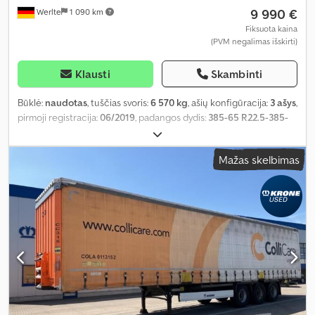
9 990 €
Werlte
1 090 km
Fiksuota kaina
(PVM negalimas išskirti)
Klausti
Skambinti
Būklė:
naudotas
, tuščias svoris:
6 570 kg
, ašių konfigūracija:
3 ašys
,
pirmoji registracija:
06/2019
, padangos dydis:
385-65 R22.5-385-
65 R22.5
, Gamybos metai:
2019
, rida:
347 999 km
,
Mažas skelbimas