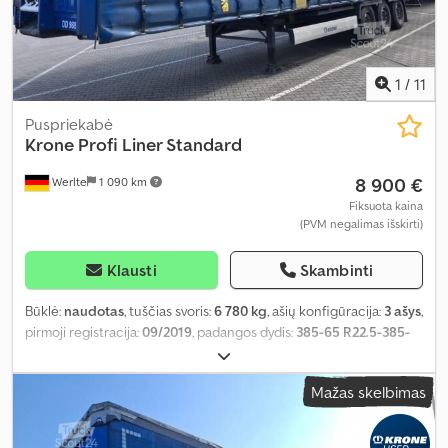
1
/
11
Puspriekabė
Krone
Profi Liner Standard
8 900 €
Werlte
1 090 km
Fiksuota kaina
(PVM negalimas išskirti)
Klausti
Skambinti
Būklė:
naudotas
, tuščias svoris:
6 780 kg
, ašių konfigūracija:
3 ašys
,
pirmoji registracija:
09/2019
, padangos dydis:
385-65 R22.5-385-
65 R22.5
, Gamybos metai:
2019
, rida:
411 482 km
,
Mažas skelbimas