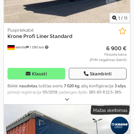
1
/
11
Puspriekabė
Krone
Profi Liner Standard
6 900 €
Werlte
1 090 km
Fiksuota kaina
(PVM negalimas išskirti)
Klausti
Skambinti
Būklė:
naudotas
, tuščias svoris:
7 020 kg
, ašių konfigūracija:
3 ašys
,
pirmoji registracija:
05/2018
, padangos dydis:
385-65 R22.5-385-
65 R22.5
, Gamybos metai:
2018
,
Mažas skelbimas