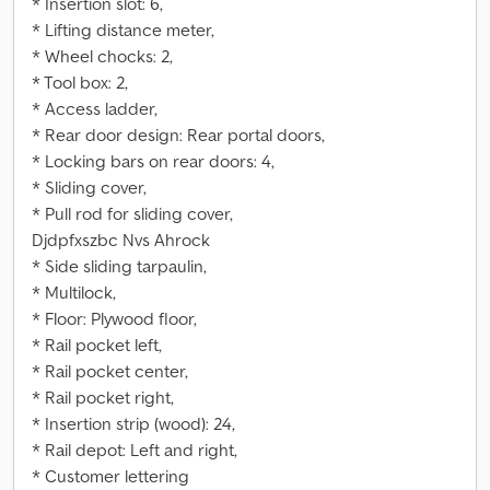
* Insertion slot: 6,
* Lifting distance meter,
* Wheel chocks: 2,
* Tool box: 2,
* Access ladder,
* Rear door design: Rear portal doors,
* Locking bars on rear doors: 4,
* Sliding cover,
* Pull rod for sliding cover,
Djdpfxszbc Nvs Ahrock
* Side sliding tarpaulin,
* Multilock,
* Floor: Plywood floor,
* Rail pocket left,
* Rail pocket center,
* Rail pocket right,
* Insertion strip (wood): 24,
* Rail depot: Left and right,
* Customer lettering