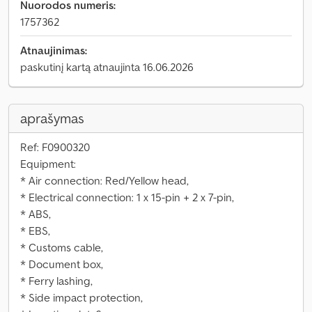
Nuorodos numeris:
1757362
Atnaujinimas:
paskutinį kartą atnaujinta 16.06.2026
aprašymas
Ref: F0900320
Equipment:
* Air connection: Red/Yellow head,
* Electrical connection: 1 x 15-pin + 2 x 7-pin,
* ABS,
* EBS,
* Customs cable,
* Document box,
* Ferry lashing,
* Side impact protection,