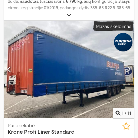
Būklė:
naudotas
, tuščias svoris:
6 790 kg
, ašių konfigūracija:
3 ašys
,
pirmoji registracija:
01/2019
, padangos dydis:
385-65 R22.5-385-65
R22.5
, Gamybos metai:
2019
, rida:
566 781 km
,
Mažas skelbimas
1
/
11
Puspriekabė
Krone
Profi Liner Standard