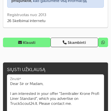
prisijunkite,
kad gautumėte visą informaciją.
Registruotas nuo: 2013
26 Skelbimai internetu
Klausti
Skambinti
SIŲSTI UŽKLAUSĄ
Žinutė*