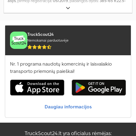
ašys
, pirmoji registracija:
05/2019
, padangos dydis:
385-65 R22.5-
385-65 R22.5
, Gamybos metai:
2019
, rida:
372 914 km
,
TruckScout24
Nemokamai parduotuvėje
Nr. 1 programa naudotų komercinių ir laisvalaikio
transporto priemonių paieškai!
Daugiau informacijos
TruckScout24.lt yra oficialus rėmėjas: