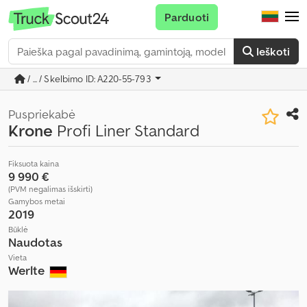
Parduoti
Ieškoti
/ ... / Skelbimo ID: A220-55-793
Puspriekabė
Krone
Profi Liner Standard
Fiksuota kaina
9 990 €
(PVM negalimas išskirti)
Gamybos metai
2019
Būklė
Naudotas
Vieta
Werlte