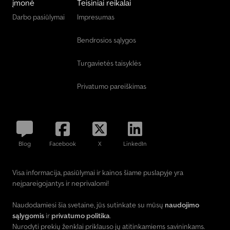
įmonė
Teisiniai reikalai
Darbo pasiūlymai
Impresumas
Bendrosios sąlygos
Turgavietės taisyklės
Privatumo pareiškimas
Blog
Facebook
X
LinkedIn
Visa informacija, pasiūlymai ir kainos šiame puslapyje yra
neįpareigojantys ir neprivalomi!
Naudodamiesi šia svetaine, jūs sutinkate su mūsų
naudojimo
sąlygomis
ir
privatumo politika
.
Nurodyti prekių ženklai priklauso jų atitinkamiems savininkams.