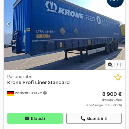
1
/
11
Puspriekabė
Krone
Profi Liner Standard
8 900 €
Werlte
1 090 km
Fiksuota kaina
(PVM negalimas išskirti)
Klausti
Skambinti