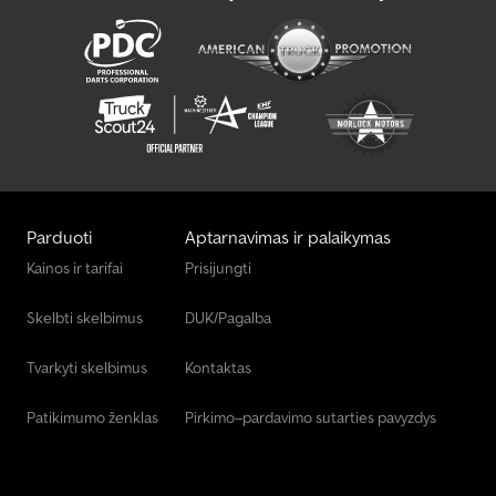
Parduoti
Aptarnavimas ir palaikymas
Kainos ir tarifai
Prisijungti
Skelbti skelbimus
DUK/Pagalba
Tvarkyti skelbimus
Kontaktas
Patikimumo ženklas
Pirkimo–pardavimo sutarties pavyzdys