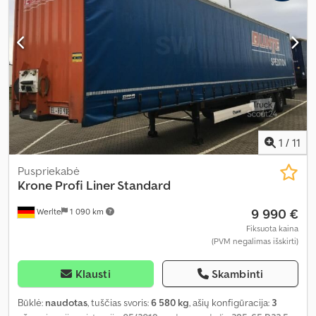
1
/
11
Puspriekabė
Krone
Profi Liner Standard
9 990 €
Werlte
1 090 km
Fiksuota kaina
(PVM negalimas išskirti)
Klausti
Skambinti
Būklė:
naudotas
, tuščias svoris:
6 580 kg
, ašių konfigūracija:
3