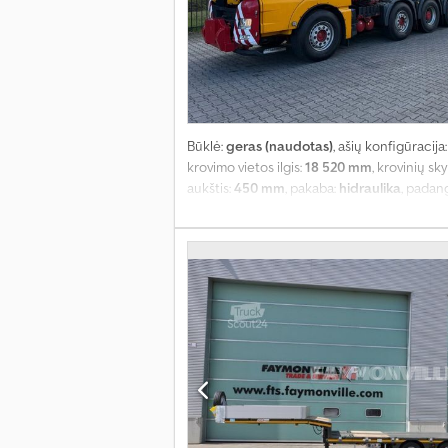
Būklė:
geras (naudotas)
, ašių konfigūracija
krovimo vietos ilgis:
18 520 mm
, krovinių sky
aukštis:
450 mm
, pakaba:
hidraulika
, padan