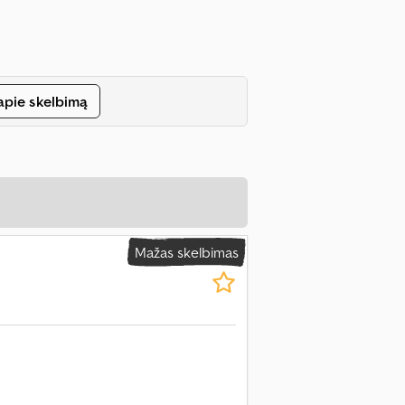
apie skelbimą
Mažas skelbimas