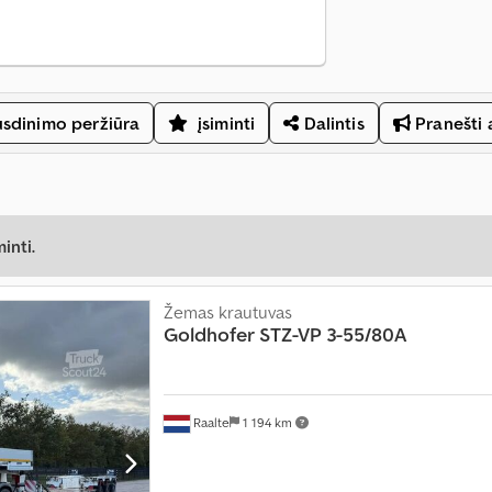
sdinimo peržiūra
įsiminti
Dalintis
Pranešti 
inti.
Žemas krautuvas
Goldhofer
STZ-VP 3-55/80A
Raalte
1 194 km