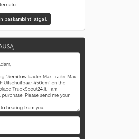
nternetu
n paskambinti atgal.
LAUSĄ