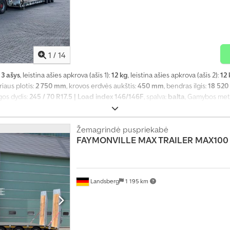
1
/
14
:
3 ašys
, leistina ašies apkrova (ašis 1):
12 kg
, leistina ašies apkrova (ašis 2):
12
riaus plotis:
2 750 mm
, krovos erdvės aukštis:
450 mm
, bendras ilgis:
18 52
gos dydis:
245 / 70 R17.5 | Load index 146/146F
, spalva:
balta
, Gamybos met
Žemagrindė puspriekabė
FAYMONVILLE
MAX TRAILER MAX100 
Landsberg
1 195 km