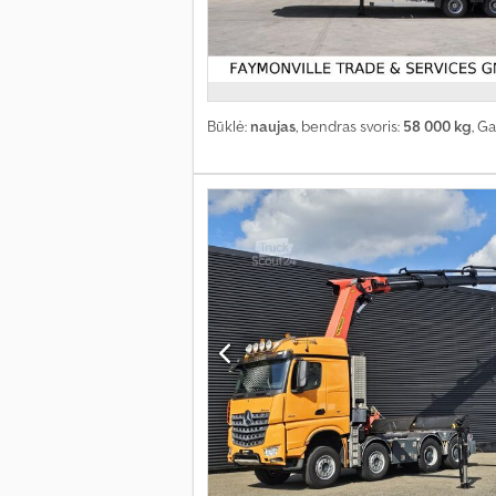
Būklė:
naujas
, bendras svoris:
58 000 kg
, G