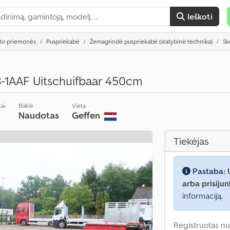
Ieškoti
rto priemonės
Puspriekabė
Žemagrindė puspriekabė (statybinė technika)
Sk
-1AAF Uitschuifbaar 450cm
ai
Būklė
Vieta
Naudotas
Geffen
Tiekėjas
Pastaba:
arba prisijun
informaciją.
Registruotas nu