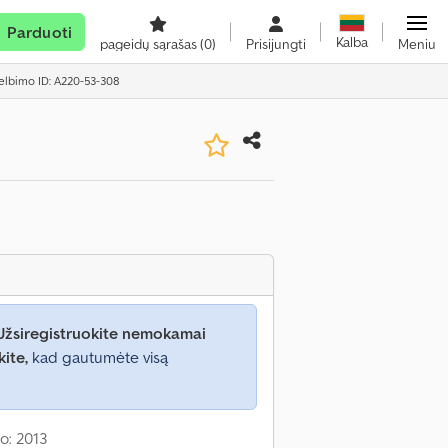
Parduoti
Kalba
pageidų sąrašas
(0)
Prisijungti
Meniu
elbimo ID: A220-53-308
Užsiregistruokite nemokamai
kite,
kad gautumėte visą
o: 2013