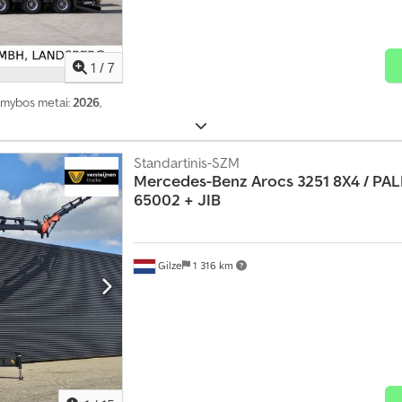
1
/
7
amybos metai:
2026
,
Standartinis-SZM
Mercedes-Benz
Arocs 3251 8X4 / PA
65002 + JIB
Gilze
1 316 km