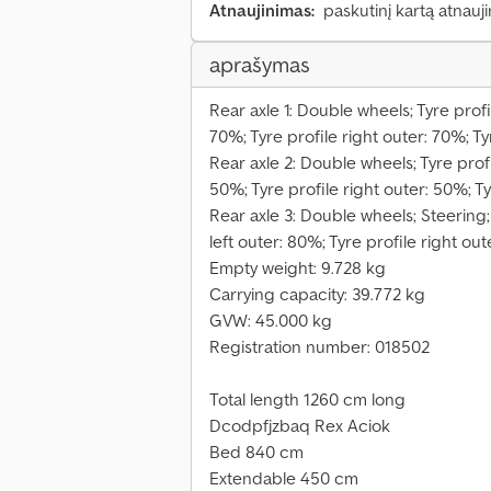
Atnaujinimas:
paskutinį kartą atnauj
aprašymas
Rear axle 1: Double wheels; Tyre profil
70%; Tyre profile right outer: 70%; Ty
Rear axle 2: Double wheels; Tyre profil
50%; Tyre profile right outer: 50%; T
Rear axle 3: Double wheels; Steering; 
left outer: 80%; Tyre profile right ou
Empty weight: 9.728 kg
Carrying capacity: 39.772 kg
GVW: 45.000 kg
Registration number: 018502
Total length 1260 cm long
Dcodpfjzbaq Rex Aciok
Bed 840 cm
Extendable 450 cm