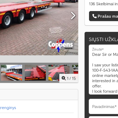
136 Skelbimai i
Prašau ma
SIŲSTI UŽK
Žinutė*
1
/
15
Pavadinimas*
įrenginys