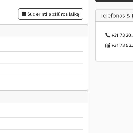
Suderinti apžiūros laiką
Telefonas & 
+31 73 20.
+31 73 53.