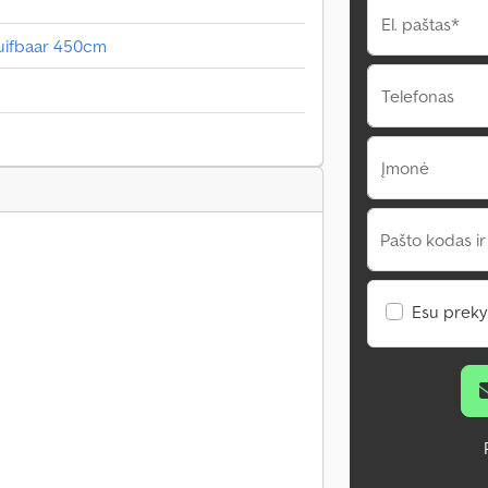
El. paštas*
uifbaar 450cm
Telefonas
Įmonė
Pašto kodas ir
Esu preky