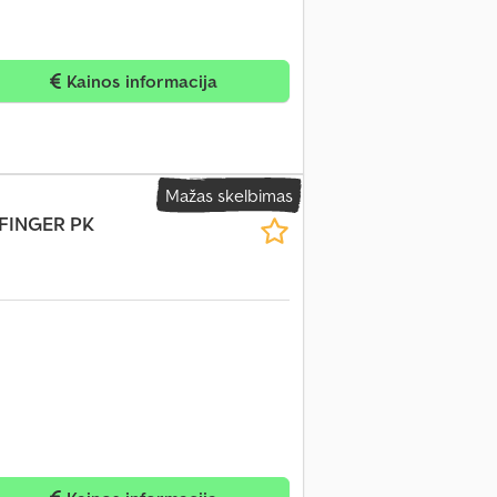
Kainos informacija
Mažas skelbimas
LFINGER PK