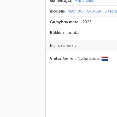
Gamintojas:
Max Trailer
modelis:
Max 100-F-S43-1AAF Uitsch
Gamybos metai:
2023
Būklė:
naudotas
Kaina ir vieta
Vieta:
Geffen, Nyderlandai