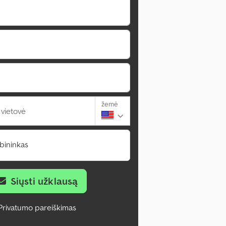
žemė
 vietovė
bininkas
Siųsti užklausą
Privatumo pareiškimas