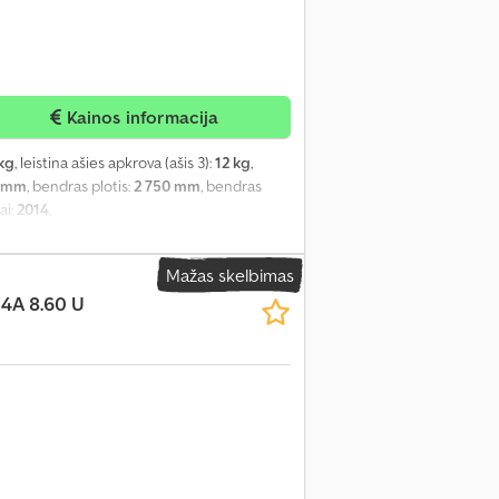
Kainos informacija
 kg
, leistina ašies apkrova (ašis 3):
12 kg
,
0 mm
, bendras plotis:
2 750 mm
, bendras
ai:
2014
,
Mažas skelbimas
4A 8.60 U