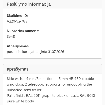
Pasiūlymo informacija
Skelbimo ID:
A220-52-783
Nuorodos numeris:
3548
Atnaujinimas:
paskutinį kartą atnaujinta 31.07.2026
aprašymas
Side walls – 4 mm/3 mm, floor – 5 mm HB 450, double-
wing door, 2 telescopic supports for uncoupling the
unloaded semi-trailer.
Paint finish: RAL 9011 graphite black chassis, RAL 9010
pure white body.