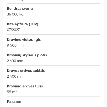
Bendras svoris:
36 000 kg
Kita apžiūra (TÜV):
07/2027
Krovimo vietos ilgis:
9 500 mm
Krovinių skyriaus plotis:
2 430 mm
Krovos erdvės aukštis:
2 400 mm
Krovinio erdvės tūris:
55 m³
Pakaba: