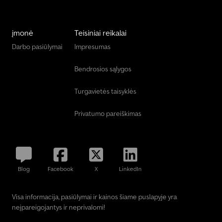
įmonė
Teisiniai reikalai
Darbo pasiūlymai
Impresumas
Bendrosios sąlygos
Turgavietės taisyklės
Privatumo pareiškimas
Blog
Facebook
X
LinkedIn
Visa informacija, pasiūlymai ir kainos šiame puslapyje yra
neįpareigojantys ir neprivalomi!