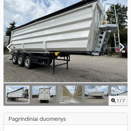
1
/
7
Pagrindiniai duomenys