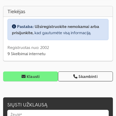
Tiekėjas
Pastaba:
Užsiregistruokite nemokamai arba
prisijunkite,
kad gautumėte visą informaciją.
Registruotas nuo: 2002
9 Skelbimai internetu
Klausti
Skambinti
SIŲSTI UŽKLAUSĄ
Žinutė*