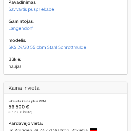
Pavadinimas:
Savivartis puspriekabė
Gamintojas:
Langendorf
modelis:
SKS 24/30 55 cbm Stahl Schrottmulde
Būklė:
naujas
Kaina ir vieta
Fiksuota kaina plius PVM
56 500 €
(67 235 € bruto)
Pardavėjo vieta:
Im Wirrigen 38, 45731 Waltrop, Vokietija