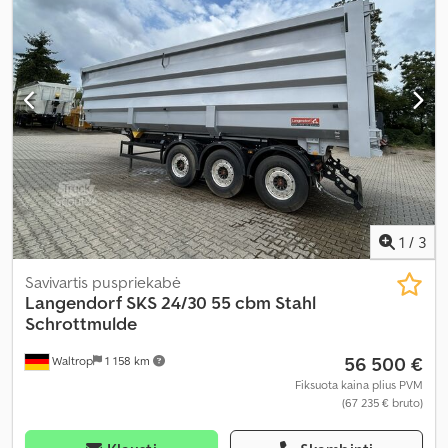
1
/
3
Savivartis puspriekabė
Langendorf
SKS 24/30 55 cbm Stahl
Schrottmulde
56 500 €
Waltrop
1 158 km
Fiksuota kaina plius PVM
(67 235 € bruto)