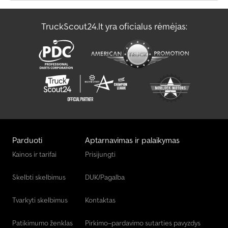
TruckScout24.lt yra oficialus rėmėjas:
Parduoti
Aptarnavimas ir palaikymas
Kainos ir tarifai
Prisijungti
Skelbti skelbimus
DUK/Pagalba
Tvarkyti skelbimus
Kontaktas
Patikimumo ženklas
Pirkimo–pardavimo sutarties pavyzdys