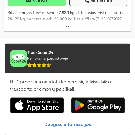
Klausti
Skambinti
Būklė:
naujas
, tuščias svoris:
7 880 kg
, didžiausias leistinas svoris:
28 120 kg
, bendras svoris:
36 000 kg
, kita apžiūra (TÜV):
07/2027
,
krovimo vietos ilgis:
9 500 mm
, krovinių skyriaus plotis:
2 430 mm
,
krovos erdvės aukštis:
2 400 mm
, krovinio erdvės tūris:
55 m³
,
pakaba:
oras
, padangos dydis:
385/65 R 22,5
, spalva:
kitas
, pavaros
tipas:
kitas
, priekinės padangos dydis:
385/65 R 22,5
, vairuotojo
kabina:
kitas
, emisijos klasė:
nėra
,
TruckScout24
Nemokamai parduotuvėje
Nr. 1 programa naudotų komercinių ir laisvalaikio
transporto priemonių paieškai!
Daugiau informacijos