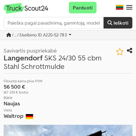
Parduoti
Ieškoti
/ ... / Skelbimo ID: A220-52-783
Savivartis puspriekabė
Langendorf
SKS 24/30 55 cbm
Stahl Schrottmulde
Fiksuota kaina plius PVM
56 500 €
(67 235 € bruto)
Būklė
Naujas
Vieta
Waltrop