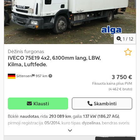
1
/
12
Dėžinis furgonas
IVECO
75E19 4x2, 6.100mm lang, LBW,
Kilma, Luftfede.
3 750 €
Sittensen
957 km
Fiksuota kaina plius PVM
(4 462 € bruto)
Klausti
Skambinti
Būklė:
naudotas
, rida:
293 089 km
, galia:
137 kW (186,27 AG)
,
pirmoji registracija:
05/2014
, kuro tipas:
dyzelinas
, bendras svoris:
7 490 kg
, spalva:
balta
, pavaros tipas:
mechaninis
, emisijos klasė:
Euro 6
, sėdimų vietų skaičius:
2
, bendras ilgis:
8 100 mm
, bendras