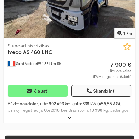
1
/
6
Standartinis vilkikas
Iveco
AS 460 LNG
7 900 €
Saint Victoret
1 871 km
Fiksuota kaina
(PVM negalimas išskirti)
Klausti
Skambinti
Būklė:
naudotas
, rida:
902 493 km
, galia:
338 kW (459,55 AG)
,
pirmoji registracija:
05/2018
, bendras svoris:
18 998 kg
, padangos
dydis:
-
, ašių konfigūracija:
4x2
, pavaros tipas:
automatinis
, emisijos
klasė:
Euro 6
, Gamybos metai:
2018
,