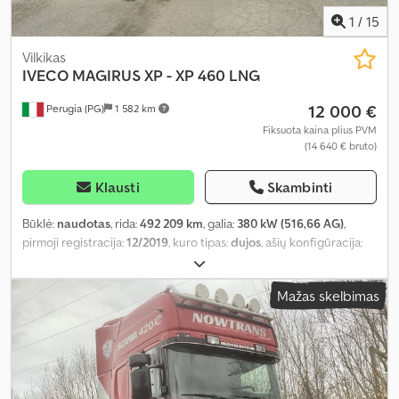
1
/
15
Vilkikas
IVECO MAGIRUS
XP - XP 460 LNG
12 000 €
Perugia (PG)
1 582 km
Fiksuota kaina plius PVM
(14 640 € bruto)
Klausti
Skambinti
Būklė:
naudotas
, rida:
492 209 km
, galia:
380 kW (516,66 AG)
,
pirmoji registracija:
12/2019
, kuro tipas:
dujos
, ašių konfigūracija:
4x2
, spalva:
balta
, pavaros tipas:
automatinis
, emisijos klasė:
Euro 6
,
pakaba:
oras
, sėdimų vietų skaičius:
2
, Įranga:
kruizo kontrolė, oro
Mažas skelbimas
kondicionavimas
,