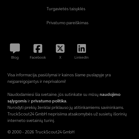
Turgavietės taisyklės
Privatumo pareiškimas
Blog
Facebook
X
LinkedIn
Visa informacija, pasiūlymai ir kainos šiame puslapyje yra
neįpareigojantys ir neprivalomi!
Naudodamiesi šia svetaine, jūs sutinkate su mūsų
naudojimo
sąlygomis
ir
privatumo politika
.
Nurodyti prekių ženklai priklauso jų atitinkamiems savininkams.
TruckScout24 GmbH neprisiima atsakomybės už susietų išorinių
interneto svetainių turinį.
© 2000 - 2026 TruckScout24 GmbH