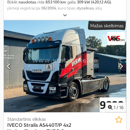
Būklė:
naudotas
, rida:
653 100 km
, galia:
309 kW (420,12 AG)
,
pirmoji registracija:
06/2004
, kuro tipas:
dyzelinas
, ašių
konfigūracija:
4x2
, kuras:
dyzelinas
, stabdžiai:
retarderis
, pavaros
tipas:
mechaninis
, Gamybos metai:
2004
, Įranga:
ABS, oro
Mažas skelbimas
kondicionavimas
,
1
/
16
Standartinis vilkikas
IVECO
Stralis AS440T/P 4x2