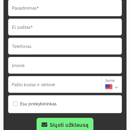
Pavadinimas*
El. paštas*
Telefonas
Įmonė
žemė
Pašto kodas ir vietovė
Esu prekybininkas
Siųsti užklausą