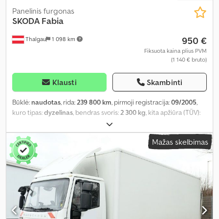
Panelinis furgonas
SKODA
Fabia
950 €
Thalgau
1 098 km
Fiksuota kaina plius PVM
(1 140 € bruto)
Klausti
Skambinti
Būklė:
naudotas
, rida:
239 800 km
, pirmoji registracija:
09/2005
,
kuro tipas:
dyzelinas
, bendras svoris:
2 300 kg
, kita apžiūra (TÜV):
09/2024
, spalva:
žalia
, pavaros tipas:
mechaninis
, emisijos klasė:
Euro 5
, sėdimų vietų skaičius:
2
, Gamybos metai:
2005
, Įranga:
ABS
,
Mažas skelbimas