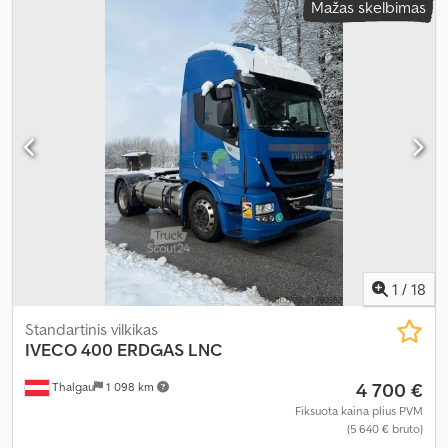
Mažas skelbimas
ABS, kruizo kontrolė, oro kondicionavimas
,
1
/
18
Standartinis vilkikas
IVECO
400 ERDGAS LNC
4 700 €
Thalgau
1 098 km
Fiksuota kaina plius PVM
(5 640 € bruto)