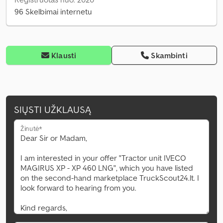
96 Skelbimai internetu
Klausti
Skambinti
SIŲSTI UŽKLAUSĄ
Žinutė*