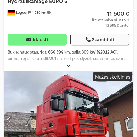
Hydraulikanlage EURO 6
11 500 €
Legden
1 230 km
Fiksuota kaina plius PVM
(13 685 € bruto)
Klausti
Skambinti
Būklė:
naudotas
, rida:
666 394 km
, galia:
309 kW (420,12 AG)
,
pirmoji registracija:
08/2015
, kuro tipas:
dyzelinas
, bendras svoris:
18 000 kg
, ašių konfigūracija:
2 ašys
, kita apžiūra (TÜV):
03/2025
,
stabdžiai:
retarderis
, spalva:
balta
, pavaros tipas:
automatinis
,
Mažas skelbimas
emisijos klasė:
Euro 6
, Įranga:
ABS, elektroninė stabilumo
programa (ESP), oro kondicionavimas, suodžių filtras
,