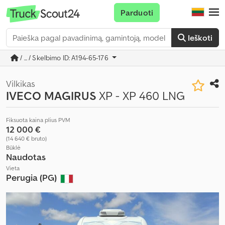
Parduoti
Ieškoti
/ ... / Skelbimo ID: A194-65-176
Vilkikas
IVECO MAGIRUS
XP - XP 460 LNG
Fiksuota kaina plius PVM
12 000 €
(14 640 € bruto)
Būklė
Naudotas
Vieta
Perugia (PG)