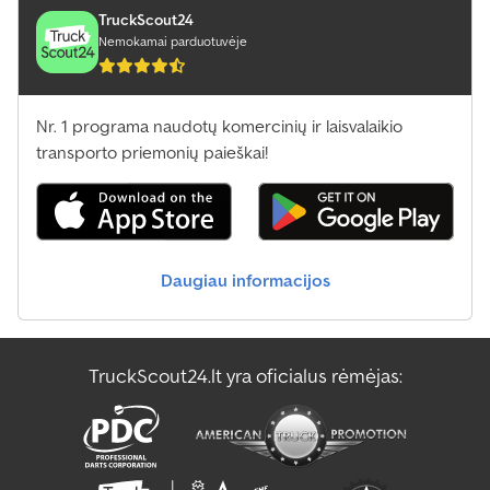
TruckScout24
Nemokamai parduotuvėje
Nr. 1 programa naudotų komercinių ir laisvalaikio
transporto priemonių paieškai!
Daugiau informacijos
TruckScout24.lt yra oficialus rėmėjas: