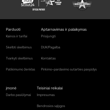
Parduoti
Aptarnavimas ir palaikymas
Kainos ir tarifai
Prisijungti
Skelbti skelbimus
DUK/Pagalba
Tvarkyti skelbimus
Kontaktas
Patikimumo ženklas
Pirkimo–pardavimo sutarties pavyzdys
įmonė
Teisiniai reikalai
Darbo pasiūlymai
Impresumas
Bendrosios sąlygos