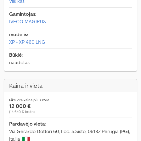
Vilkikas
Gamintojas:
IVECO MAGIRUS
modelis:
XP - XP 460 LNG
Būklė:
naudotas
Kaina ir vieta
Fiksuota kaina plius PVM
12 000 €
(14 640 € bruto)
Pardavėjo vieta:
Via Gerardo Dottori 60, Loc. S.Sisto, 06132 Perugia (PG),
Italija