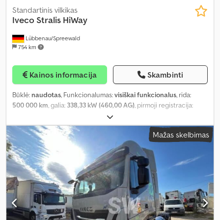
Standartinis vilkikas
Iveco
Stralis HiWay
Lübbenau/Spreewald
754 km
Kainos informacija
Skambinti
Būklė:
naudotas
, Funkcionalumas:
visiškai funkcionalus
, rida:
500 000 km
, galia:
338,33 kW (460,00 AG)
, pirmoji registracija:
10/2019
, kuro tipas:
dujos
, tuščias svoris:
7 972 kg
, bendras svoris:
7 972 kg
, padangos dydis:
315/70 R22,5
, ašių konfigūracija:
4x2
,
Mažas skelbimas
spalva:
mėlyna
, vairuotojo kabina:
miegamoji kabina
, pavaros
tipas:
automatinis
, pakaba:
plienas-oras
, Gamybos metai:
2019
,
Įranga:
ABS, automobilio registracija, autonominis šildytuvas,
borto kompiuteris, centrinis užraktas, diferencialo užraktas,
kruizo kontrolė, navigacijos sistema, oro pagalvė, spoileris,
stovėjimo kondicionierius, trauki kontrolė, šaldytuvas, žemas
triukšmo lygis
,