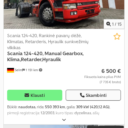
1
/
15
Scania 124-420, Rankinė pavarų dėžė,
Klimatas, Retarderis, Hyraulik sunkvežimių
vilkikas
Scania
124-420, Manual Gearbox,
Klima,Retarder,Hyraulik
6 500 €
Selm
1 151 km
Fiksuota kaina plius PVM
(7 735 € bruto)
Klausti
Skambinti
Būklė:
naudotas
, rida:
550 393 km
, galia:
309 kW (420,12 AG)
,
pirmoji registracija:
12/2003
, kuro tipas:
dyzelinas
, ašių
konfigūracija:
4x2
, kuras:
dyzelinas
, stabdžiai:
retarderis
, spalva:
raudona
, pavaros tipas:
mechaninis
, Gamybos metai:
2003
, Įranga: