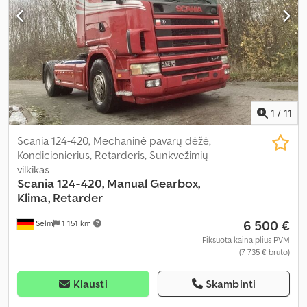
1
/
11
Scania 124-420, Mechaninė pavarų dėžė,
Kondicionierius, Retarderis, Sunkvežimių
vilkikas
Scania
124-420, Manual Gearbox,
Klima, Retarder
6 500 €
Selm
1 151 km
Fiksuota kaina plius PVM
(7 735 € bruto)
Klausti
Skambinti