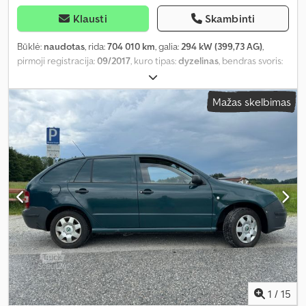
Klausti
Skambinti
Būklė:
naudotas
, rida:
704 010 km
, galia:
294 kW (399,73 AG)
,
pirmoji registracija:
09/2017
, kuro tipas:
dyzelinas
, bendras svoris:
18 000 kg
, ašių konfigūracija:
2 ašys
, kita apžiūra (TÜV):
09/2025
,
stabdžiai:
retarderis
, spalva:
mėlyna
, pavaros tipas:
automatinis
,
Mažas skelbimas
emisijos klasė:
Euro 6
, Gamybos metai:
2017
, Įranga:
ABS,
autonominis šildytuvas, oro kondicionavimas, patyrė avariją
,
1
/
15