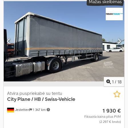
Mažas skelbimas
plotis:
2 550 mm
, bendras aukštis:
3 550 mm
, krovinio erdvės tūris:
36 m³
, krovimo vietos ilgis:
6 090 mm
, krovinių skyriaus plotis:
2 490 mm
, krovos erdvės aukštis:
2 370 mm
, Įranga:
ABS, galinis
keltuvas, oro kondicionavimas, patyrė avariją
,
1
/
18
Atvira puspriekabė su tentu
City Plane / HB / Swiss-Vehicle
1 930 €
Jestetten
1 347 km
Fiksuota kaina plius PVM
(2 297 € bruto)