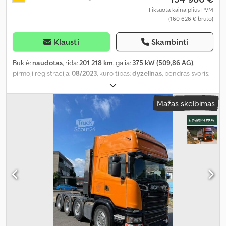
Fiksuota kaina plius PVM
(160 626 € bruto)
Klausti
Skambinti
Būklė:
naudotas
, rida:
201 218 km
, galia:
375 kW (509,86 AG)
,
pirmoji registracija:
08/2023
, kuro tipas:
dyzelinas
, bendras svoris:
33 000 kg
, ašių konfigūracija:
3 ašys
, kita apžiūra (TÜV):
10/2026
,
stabdžiai:
retarderis
, spalva:
juodas
, pavaros tipas:
automatinis
,
Mažas skelbimas
Gamybos metai:
2023
, Įranga:
ABS, autonominis šildytuvas,
elektroninė stabilumo programa (ESP), kranas, navigacijos
sistema, oro kondicionavimas, suodžių filtras
,