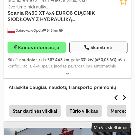
Scania R450 XT 4x4 EURO6 vilkikas su
išvertimo hidraulika
Scania
R450 XT 4x4 EURO6 CIĄGNIK
SIODŁOWY Z HYDRAULIKĄ...
Dabrowa k/Opola
645 km
Kainos informacija
Skambinti
Būklė:
naudotas
, rida:
567 448 km
, galia:
331 kW (450,03 AG)
, ašių
konfigūracija:
4x4
, spalva:
juodas
, pavaros tipas:
automatinis
,
emisijos klasė:
Euro 6
, bendras ilgis:
6 340 mm
, bendras plotis:
2 550 mm
, bendras aukštis:
3 570 mm
, Gamybos metai:
2018
,
Įranga:
ABS, centrinis užraktas, diferencialo užraktas, elektrinis
Atraskite daugiau naudotų transporto priemonių
langų reguliavimas, elektriškai reguliuojamas veidrodis, oro
kondicionavimas
,
s
Standartinės vilkikai
Tūrio vilkikas
Mercedes-B
Mažas skelbimas