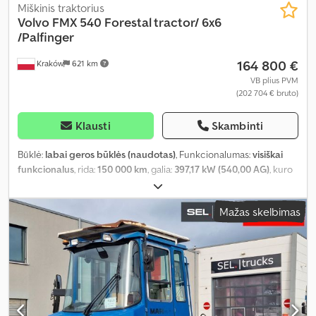
Miškinis traktorius
Volvo
FMX 540 Forestal tractor/ 6x6
/Palfinger
164 800 €
Kraków
621 km
VB plius PVM
(202 704 € bruto)
Klausti
Skambinti
Būklė:
labai geros būklės (naudotas)
, Funkcionalumas:
visiškai
funkcionalus
, rida:
150 000 km
, galia:
397,17 kW (540,00 AG)
, kuro
tipas:
dyzelinas
, tuščias svoris:
14 945 kg
, didžiausias leistinas
svoris:
11 055 kg
, bendras svoris:
26 000 kg
, ašių konfigūracija:
6x6
,
Mažas skelbimas
ratų bazė:
3 700 mm
, spalva:
mėlyna
, vairuotojo kabina:
miegamoji
kabina
, pavaros tipas:
automatinis
, emisijos klasė:
Euro 6
, lovų
skaičius:
1
, Gamybos metai:
2024
, Įranga:
AdBlue, Tachografas,
borto kompiuteris, kruizo kontrolė, oro kondicionavimas
,