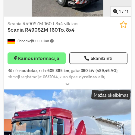
1
/
11
Scania R490SZM 160 t 8x4 vilkikas
Scania
R490SZM 160To. 8x4
Lübbecke
1 050 km
Kainos informacija
Skambinti
Būklė:
naudotas
, rida:
605 885 km
, galia:
360 kW (489,46 AG)
,
pirmoji registracija:
06/2014
, kuro tipas:
dyzelinas
, ašių
konfigūracija:
8x4
, kuras:
dyzelinas
, kuro bako talpa:
1 000 l
,
stabdžiai:
retarderis
, spalva:
oranžinė
, vairuotojo kabina:
Mažas skelbimas
miegamoji kabina
, pavaros tipas:
pusiau automatinis
, emisijos
klasė:
Euro 6
, Gamybos metai:
2014
, Įranga:
ABS, borto
kompiuteris, centrinis užraktas, diferencialo užraktas, elektrinis
langų reguliavimas, elektroninė stabilumo programa (ESP),
kruizo kontrolė, oro kondicionavimas, padangų slėgio
stebėsena, retarderis, spoileris, sėdynės šildytuvas, trauki
kontrolė, vairo stiprintuvas, šaldytuvas
,