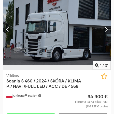
1
/
31
Vilkikas
Scania S 460 / 2024 / SKÓRA / KLIMA
P. /
NAVI /FULL LED / ACC / DE 4568
94 900 €
Gniezno
503 km
Fiksuota kaina plius PVM
(116 727 € bruto)