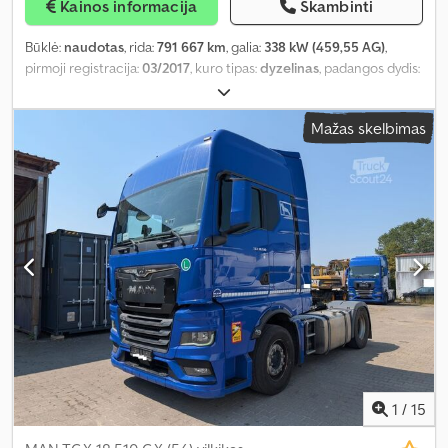
Kainos informacija
Skambinti
Būklė:
naudotas
, rida:
791 667 km
, galia:
338 kW (459,55 AG)
,
pirmoji registracija:
03/2017
, kuro tipas:
dyzelinas
, padangos dydis:
385/65R22.5
, padang padangų:
60 procentas
, ašių konfigūracija:
4x2
, kuras:
dyzelinas
, stabdžiai:
retarderis
, spalva:
žalia
, vairuotojo
Mažas skelbimas
kabina:
miegamoji kabina
, pavaros tipas:
automatinis
, emisijos
klasė:
Euro 6
, pakaba:
oras
, Gamybos metai:
2017
, Įranga:
ABS,
borto kompiuteris, centrinis užraktas, elektrinis langų
reguliavimas, elektriškai reguliuojamas veidrodis, kruizo
kontrolė, oro kondicionavimas, retarderis, spoileris, trauki
kontrolė, vairo stiprintuvas, šaldytuvas
,
1
/
15