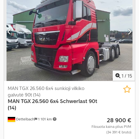
kompiuteris, centrinis užraktas, diferencialo užraktas, elektrinis
langų reguliavimas, elektriškai reguliuojamas veidrodis, kruizo
kontrolė, oro kondicionavimas, priešrūkiniai žibintai, retarderis,
sėdynės šildytuvas, vairo stiprintuvas, šaldytuvas
,
1
/
15
MAN TGX 26.560 6x4 sunkioji vilkiko
galvutė 90t (14)
MAN
TGX 26.560 6x4 Schwerlast 90t
(14)
28 900 €
Dettelbach
1 101 km
Fiksuota kaina plius PVM
(34 391 € bruto)