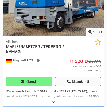
1
/
30
Vilkikas
MAFI
/ UMSETZER / TERBERG /
KAMAG
11 500 €
Salzgitter
947 km
12 800 €
Fiksuota kaina plius PVM
(13 685 € bruto)
Klausti
Skambinti
Būklė:
naudotas
, rida:
7 961 km
, galia:
129 kW (175,39 AG)
, pirmoji
registracija:
12/2007
, kuro tipas:
dyzelinas
, bendras svoris:
18 000
kg
, ašių konfigūracija:
2 ašys
, spalva:
mėlyna
,