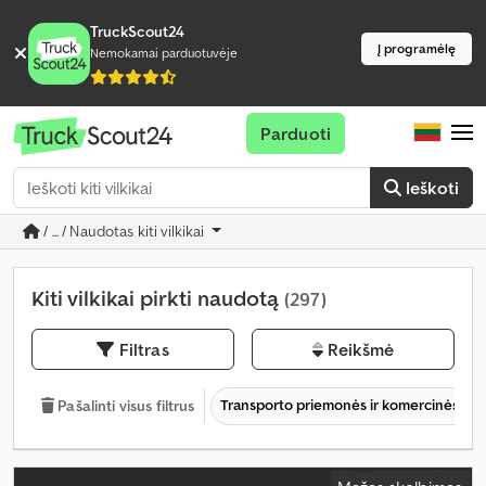
TruckScout24
Į programėlę
Nemokamai parduotuvėje
Parduoti
Ieškoti
/ ... / Naudotas kiti vilkikai
Kiti vilkikai pirkti naudotą
(297)
Filtras
Reikšmė
Transporto priemonės ir komercinės tr
Pašalinti visus filtrus