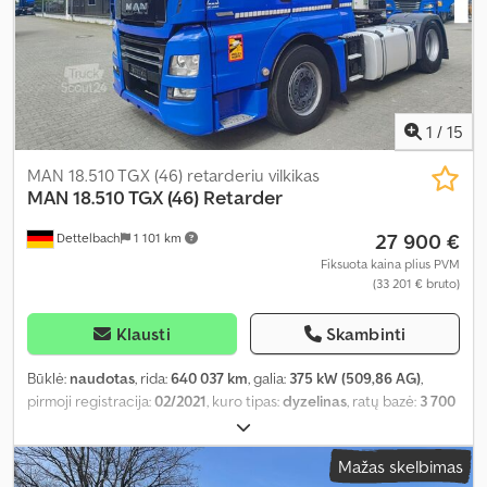
1
/
15
MAN 18.510 TGX (46) retarderiu vilkikas
MAN
18.510 TGX (46) Retarder
27 900 €
Dettelbach
1 101 km
Fiksuota kaina plius PVM
(33 201 € bruto)
Klausti
Skambinti
Būklė:
naudotas
, rida:
640 037 km
, galia:
375 kW (509,86 AG)
,
pirmoji registracija:
02/2021
, kuro tipas:
dyzelinas
, ratų bazė:
3 700
mm
, kuras:
dyzelinas
, stabdžiai:
retarderis
, spalva:
mėlyna
,
vairuotojo kabina:
miegamoji kabina
, pavaros tipas:
automatinis
,
Mažas skelbimas
emisijos klasė:
Euro 6
, Gamybos metai:
2021
, Įranga:
ABS, borto