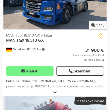
1
/
15
MAN TGX 18.510 GX vilkikas
MAN
TGX 18.510 GX
31 900 €
Dettelbach
1 101 km
Fiksuota kaina plius PVM
(37 961 € bruto)
Klausti
Skambinti
Būklė:
naudotas
, rida:
579 940 km
, galia:
375 kW (509,86 AG)
,
pirmoji registracija:
06/2021
, kuro tipas:
dyzelinas
, padangos dydis:
385/ 55R 22.5
, ašių konfigūracija:
4x2
, ratų bazė:
3 700 mm
, kuras:
dyzelinas
, stabdžiai:
retarderis
, spalva:
mėlyna
, vairuotojo kabina:
Mažas skelbimas
miegamoji kabina
, pavaros tipas:
automatinis
, emisijos klasė:
Euro
6
, pakaba:
oras
, Gamybos metai:
2021
, Įranga:
ABS, borto