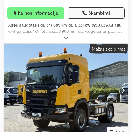
Kainos informacija
Skambinti
Būklė:
naudotas
, rida:
377 685 km
, galia:
331 kW (450,03 AG)
, ašių
konfigūracija:
4x4
, ratų bazė:
3 900 mm
, spalva:
geltonas
, pavaros
tipas:
automatinis
, emisijos klasė:
Euro 6
, bendras ilgis:
5 900 mm
,
bendras plotis:
2 550 mm
, bendras aukštis:
3 700 mm
, Gamybos
Mažas skelbimas
metai:
2021
, Įranga:
ABS, centrinis užraktas, diferencialo
užraktas, elektrinis langų reguliavimas, elektriškai
reguliuojamas veidrodis, kruizo kontrolė, oro kondicionavimas
,
1
/
15