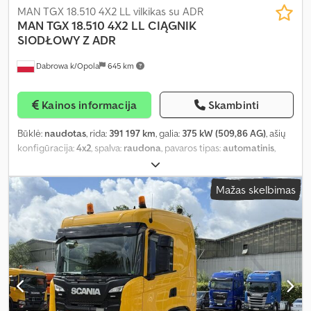
MAN TGX 18.510 4X2 LL vilkikas su ADR
MAN
TGX 18.510 4X2 LL CIĄGNIK
SIODŁOWY Z ADR
Dabrowa k/Opola
645 km
Kainos informacija
Skambinti
Būklė:
naudotas
, rida:
391 197 km
, galia:
375 kW (509,86 AG)
, ašių
konfigūracija:
4x2
, spalva:
raudona
, pavaros tipas:
automatinis
,
emisijos klasė:
Euro 6
, bendras ilgis:
6 280 mm
, bendras plotis:
2 550 mm
, bendras aukštis:
3 930 mm
, Gamybos metai:
2023
,
Mažas skelbimas
Įranga:
ABS, centrinis užraktas, diferencialo užraktas, elektrinis
langų reguliavimas, elektriškai reguliuojamas veidrodis, oro
kondicionavimas
,