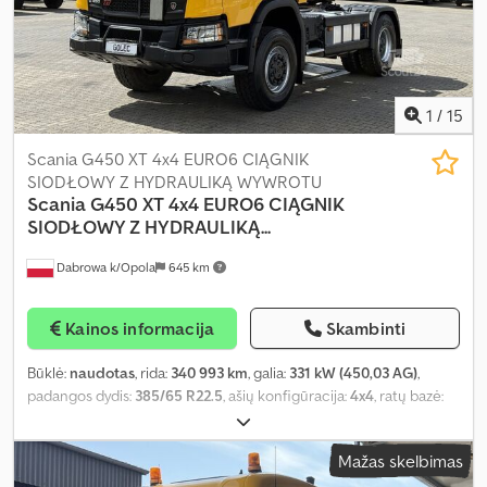
1
/
15
Scania G450 XT 4x4 EURO6 CIĄGNIK
SIODŁOWY Z HYDRAULIKĄ WYWROTU
Scania
G450 XT 4x4 EURO6 CIĄGNIK
SIODŁOWY Z HYDRAULIKĄ...
Dabrowa k/Opola
645 km
Kainos informacija
Skambinti
Būklė:
naudotas
, rida:
340 993 km
, galia:
331 kW (450,03 AG)
,
padangos dydis:
385/65 R22.5
, ašių konfigūracija:
4x4
, ratų bazė:
3 900 mm
, kuro bako talpa:
400 l
, spalva:
geltonas
, vairuotojo
kabina:
miegamoji kabina
, pavaros tipas:
automatinis
, emisijos
Mažas skelbimas
klasė:
Euro 6
, pakaba:
oras
, bendras ilgis:
5 900 mm
, bendras plotis: