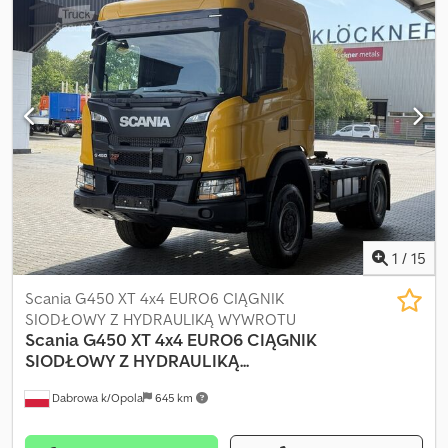
2 550 mm
, bendras aukštis:
3 700 mm
, Gamybos metai:
2020
,
Įranga:
ABS, centrinis užraktas, diferencialo užraktas, elektrinis
langų reguliavimas, elektriškai reguliuojamas veidrodis, kruizo
kontrolė, oro kondicionavimas, priešrūkiniai žibintai, trauki
kontrolė
,
1
/
15
Scania G450 XT 4x4 EURO6 CIĄGNIK
SIODŁOWY Z HYDRAULIKĄ WYWROTU
Scania
G450 XT 4x4 EURO6 CIĄGNIK
SIODŁOWY Z HYDRAULIKĄ...
Dabrowa k/Opola
645 km