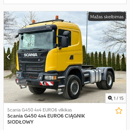
Mažas skelbimas
1
/
15
Scania G450 4x4 EURO6 vilkikas
Scania
G450 4x4 EURO6 CIĄGNIK
SIODŁOWY