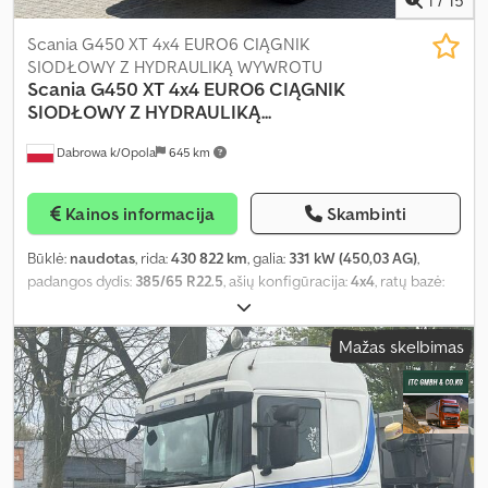
Scania G450 XT 4x4 EURO6 CIĄGNIK
SIODŁOWY Z HYDRAULIKĄ WYWROTU
Scania
G450 XT 4x4 EURO6 CIĄGNIK
SIODŁOWY Z HYDRAULIKĄ...
Dabrowa k/Opola
645 km
Kainos informacija
Skambinti
Būklė:
naudotas
, rida:
430 822 km
, galia:
331 kW (450,03 AG)
,
padangos dydis:
385/65 R22.5
, ašių konfigūracija:
4x4
, ratų bazė:
3 900 mm
, spalva:
geltonas
, pavaros tipas:
automatinis
, emisijos
klasė:
Euro 6
, pakaba:
oras
, bendras ilgis:
5 900 mm
, bendras plotis:
Mažas skelbimas
2 550 mm
, bendras aukštis:
3 700 mm
, Gamybos metai:
2020
,
Įranga:
ABS, centrinis užraktas, diferencialo užraktas, elektrinis
langų reguliavimas, elektriškai reguliuojamas veidrodis, kruizo
kontrolė, oro kondicionavimas
,