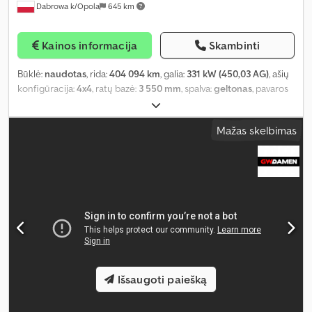
Dabrowa k/Opola
645 km
Kainos informacija
Skambinti
Būklė:
naudotas
, rida:
404 094 km
, galia:
331 kW (450,03 AG)
, ašių
konfigūracija:
4x4
, ratų bazė:
3 550 mm
, spalva:
geltonas
, pavaros
tipas:
automatinis
, emisijos klasė:
Euro 6
, bendras ilgis:
6 290 mm
,
bendras plotis:
2 550 mm
, bendras aukštis:
3 330 mm
, Gamybos
Mažas skelbimas
metai:
2017
, Įranga:
ABS, centrinis užraktas, diferencialo
užraktas, elektrinis langų reguliavimas, elektriškai
reguliuojamas veidrodis, oro kondicionavimas
,
Išsaugoti paiešką