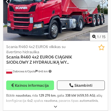
1
/
15
Scania R460 4x2 EURO6 vilkikas su
išvertimo hidraulika
Scania
R460 4x2 EURO6 CIĄGNIK
SIODŁOWY Z HYDRAULIKĄ WY...
Dabrowa k/Opola
645 km
Kainos informacija
Skambinti
Būklė:
naudotas
, rida:
129 276 km
, galia:
338 kW (459,55 AG)
, ašių
konfigūracija:
4x2
, spalva:
raudona
, pavaros tipas:
automatinis
,
emisijos klasė:
Euro 6
, bendras ilgis:
5 960 mm
, bendras plotis: