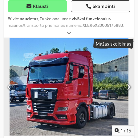
Klausti
Skambinti
Būklė:
naudotas
, Funkcionalumas:
visiškai funkcionalus
,
mašinos/transporto priemonės numeris:
XLER6X20005175883
,
rida:
1 140 000 km
, galia:
456,01 kW (620,00 AG)
, kuro tipas:
dyzelinas
, tuščias svoris:
9 835 kg
, bendras svoris:
26 000 kg
,
Mažas skelbimas
padang padangų:
30 procentas
, ašių konfigūracija:
6x2
, kuras:
dyzelinas
, stabdžiai:
retarderis
, spalva:
balta
, vairuotojo kabina:
miegamoji kabina
, pavaros tipas:
mechaninis
, emisijos klasė:
Euro
4
, pakaba:
plienas-oras
, lovų skaičius:
2
, Gamybos metai:
2007
,
Įranga:
ABS, EBS (Elektroninė stabdžių sistema), autonominis
šildytuvas, borto kompiuteris, centrinis užraktas, diferencialo
užraktas, elektrinis langų reguliavimas, kruizo kontrolė, oro
kondicionavimas, oro pagalvė, priešrūkiniai žibintai, retarderis,
spoileris, vairo stiprintuvas, šaldytuvas
,
1
/
15