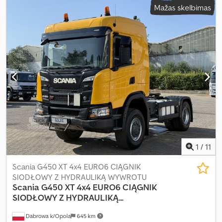
Mažas skelbimas
1
/
11
Scania G450 XT 4x4 EURO6 CIĄGNIK
SIODŁOWY Z HYDRAULIKĄ WYWROTU
Scania
G450 XT 4x4 EURO6 CIĄGNIK
SIODŁOWY Z HYDRAULIKĄ...
Dabrowa k/Opola
645 km