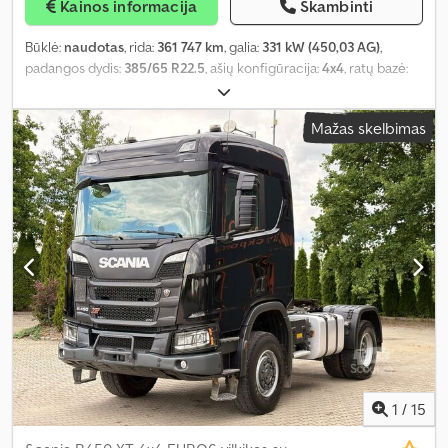
Kainos informacija
Skambinti
Būklė:
naudotas
, rida:
361 747 km
, galia:
331 kW (450,03 AG)
,
padangos dydis:
385/65 R22.5
, ašių konfigūracija:
4x4
, ratų bazė:
3 900 mm
, kuro bako talpa:
400 l
, spalva:
geltonas
, vairuotojo
kabina:
miegamoji kabina
, pavaros tipas:
automatinis
, emisijos
Mažas skelbimas
klasė:
Euro 6
, pakaba:
oras
, bendras ilgis:
5 900 mm
, bendras plotis:
2 550 mm
, bendras aukštis:
3 700 mm
, Gamybos metai:
2020
,
Įranga:
ABS, centrinis užraktas, diferencialo užraktas, elektrinis
langų reguliavimas, elektriškai reguliuojamas veidrodis, kruizo
kontrolė, oro kondicionavimas, priešrūkiniai žibintai
,
1
/
15