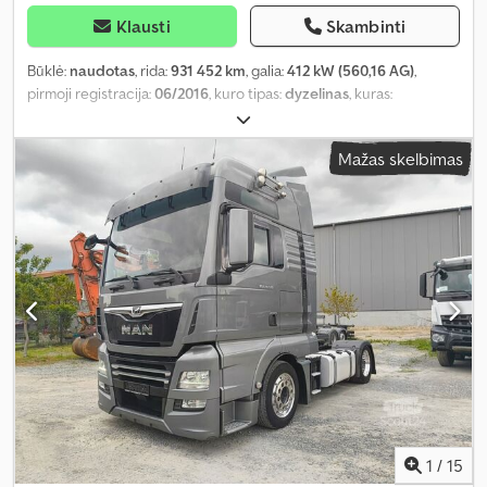
Klausti
Skambinti
Būklė:
naudotas
, rida:
931 452 km
, galia:
412 kW (560,16 AG)
,
pirmoji registracija:
06/2016
, kuro tipas:
dyzelinas
, kuras:
dyzelinas
, stabdžiai:
retarderis
, spalva:
raudona
, vairuotojo kabina:
miegamoji kabina
, pavaros tipas:
automatinis
, emisijos klasė:
Euro
Mažas skelbimas
6
, Gamybos metai:
2016
, Įranga:
ABS, borto kompiuteris, centrinis
užraktas, diferencialo užraktas, elektrinis langų reguliavimas,
elektriškai reguliuojamas veidrodis, kruizo kontrolė, oro
kondicionavimas, priešrūkiniai žibintai, retarderis, sėdynės
šildytuvas, vairo stiprintuvas, šaldytuvas
,
1
/
15