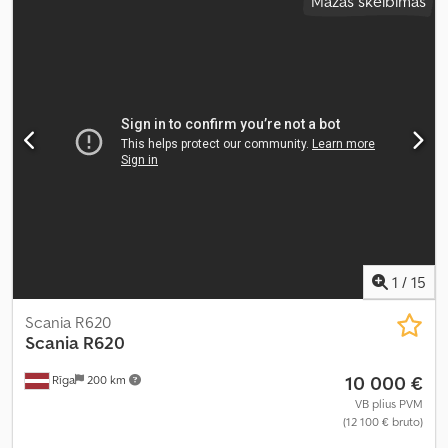
Mažas skelbimas
1
/
15
Scania R620
Scania
R620
10 000 €
Rīga
200 km
VB plius PVM
(12 100 € bruto)