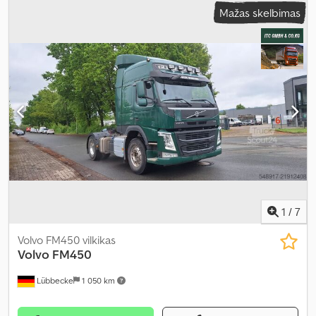
2 550 mm
, bendras aukštis:
3 480 mm
, Gamybos metai:
2024
,
Mažas skelbimas
Įranga:
ABS, centrinis užraktas, diferencialo užraktas, elektrinis
langų reguliavimas, elektriškai reguliuojamas veidrodis, oro
kondicionavimas
,
1
/
7
Volvo FM450 vilkikas
Volvo
FM450
Lübbecke
1 050 km