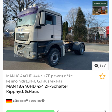
kompiuteris, centrinis užraktas, elektrinis langų reguliavimas,
kruizo kontrolė, oro kondicionavimas, retarderis, spoileris,
sėdynės šildytuvas, vairo stiprintuvas, šaldytuvas
,
1
/
8
MAN 18.440HD 4x4 su ZF pavarų dėže,
kėlimo hidraulika, G.Haus vilkikas
MAN
18.440HD 4x4 ZF-Schalter
Kipphyd. G.Haus
Lübbecke
1 050 km