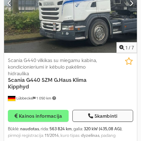
1
/
7
Scania G440 vilkikas su miegamu kabina,
kondicionieriumi ir kėbulo pakėlimo
hidraulika
Scania
G440 SZM G.Haus Klima
Kipphyd
Lübbecke
1 050 km
Kainos informacija
Skambinti
Būklė:
naudotas
, rida:
563 824 km
, galia:
320 kW (435,08 AG)
,
pirmoji registracija:
11/2014
, kuro tipas:
dyzelinas
, padang