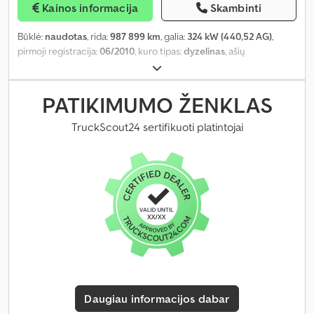
Kainos informacija
Skambinti
Būklė:
naudotas
, rida:
987 899 km
, galia:
324 kW (440,52 AG)
,
pirmoji registracija:
06/2010
, kuro tipas:
dyzelinas
, ašių
konfigūracija:
4x2
, kuras:
dyzelinas
, kuro bako talpa:
500 l
, spalva:
balta
, vairuotojo kabina:
miegamoji kabina
, pavaros tipas:
mechaninis
, emisijos klasė:
Euro 5
, Gamybos metai:
2010
, Įranga:
PATIKIMUMO ŽENKLAS
ABS, AdBlue, borto kompiuteris, centrinis užraktas, diferencialo
užraktas, elektrinis langų reguliavimas, elektriškai
TruckScout24 sertifikuoti platintojai
reguliuojamas veidrodis, kruizo kontrolė, oro kondicionavimas,
sėdynės šildytuvas, trauki kontrolė, vairo stiprintuvas
,
Daugiau informacijos dabar