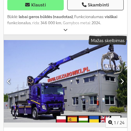
Klausti
Skambinti
Būklė:
labai geros būklės (naudotas)
, Funkcionalumas:
visiškai
funkcionalus
, rida:
346 000 km
, Gamybos metai:
2024
,
Mažas skelbimas
1
/
24