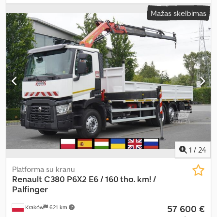
svoris:
8 030 kg
, bendras svoris:
19 000 kg
, ašių konfigūracija:
4x2
,
Mažas skelbimas
ratų bazė:
5 250 mm
, spalva:
balta
, vairuotojo kabina:
dieninė
kabina
, pavaros tipas:
automatinis
, emisijos klasė:
Euro 6
, krovimo
vietos ilgis:
6 200 mm
, krovinių skyriaus plotis:
2 460 mm
, krovos
erdvės aukštis:
600 mm
, Gamybos metai:
2020
, Įranga:
diferencialo užraktas, kranas, kruizo kontrolė, oro
kondicionavimas
,
1
/
24
Platforma su kranu
Renault
C380 P6X2 E6 / 160 tho. km! /
Palfinger
57 600 €
Kraków
621 km