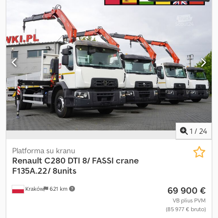
automatinis
, emisijos klasė:
Euro 6
, krovimo vietos ilgis:
6 200 mm
,
krovinių skyriaus plotis:
2 460 mm
, krovos erdvės aukštis:
600 mm
,
Gamybos metai:
2020
, Įranga:
AdBlue, Tachografas, diferencialo
užraktas, kranas, kruizo kontrolė, oro kondicionavimas
,
1
/
24
Platforma su kranu
Renault
C280 DTI 8/ FASSI crane
F135A.22/ 8units
69 900 €
Kraków
621 km
VB plius PVM
(85 977 € bruto)