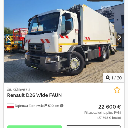
skyriaus plotis:
2 460 mm
, krovos erdvės aukštis:
2 190 mm
,
Gamybos metai:
2016
, Įranga:
borto kompiuteris, centrinis
užraktas, diferencialo užraktas, elektrinis langų reguliavimas,
elektriškai reguliuojamas veidrodis, kruizo kontrolė, oro
kondicionavimas, sėdynės šildytuvas
,
1
/
20
šiukšliavežis
Renault
D26 Wide FAUN
22 600 €
Dąbrowa Tarnowska
590 km
Fiksuota kaina plius PVM
(27 798 € bruto)