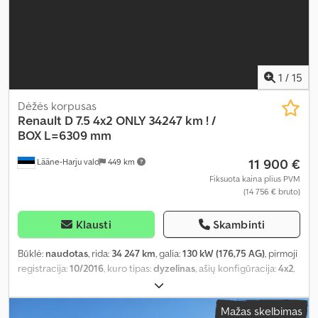
1
/
15
Dėžės korpusas
Renault
D 7.5 4x2 ONLY 34247 km ! /
BOX L=6309 mm
11 900 €
Lääne-Harju vald
449 km
Fiksuota kaina plius PVM
(14 756 € bruto)
Klausti
Skambinti
Būklė:
naudotas
, rida:
34 247 km
, galia:
130 kW (176,75 AG)
, pirmoji
registracija:
10/2016
, kuro tipas:
dyzelinas
, ašių konfigūracija:
4x2
,
ratų bazė:
4 300 mm
, kuras:
dyzelinas
, pavaros tipas:
mechaninis
,
emisijos klasė:
Euro 6
, pakaba:
plienas
, bendras ilgis:
8 330 mm
,
Mažas skelbimas
bendras plotis:
2 550 mm
, krovimo vietos ilgis:
6 300 mm
, krovinių