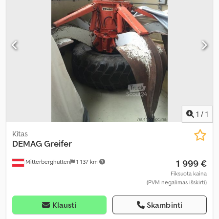
1
/
1
Kitas
DEMAG
Greifer
1 999 €
Mitterberghutten
1 137 km
Fiksuota kaina
(PVM negalimas išskirti)
Klausti
Skambinti