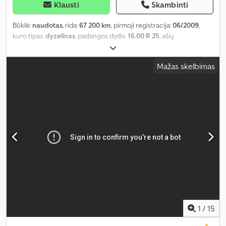
Klausti
Skambinti
Būklė:
naudotas
, rida:
67 200 km
, pirmoji registracija:
06/2009
,
kuro tipas:
dyzelinas
, padangos dydis:
16.00 R 25
, ašių
konfigūracija:
6x6
, kuras:
dyzelinas
, Gamybos metai:
2009
, Įranga:
ABS, kranas, oro kondicionavimas
,
Mažas skelbimas
1
/
15