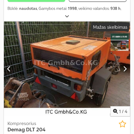
Būklė:
naudotas
, Gamybos metai:
1998
, veikimo valandos:
938 h
,
Mažas skelbimas
1
/
4
Kompresorius
Demag
DLT 204