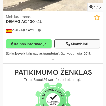
1
/
6
Mobilus kranas
DEMAG
AC 100 -4L
Ontígola
2 637 km
Kainos informacija
Skambinti
Būklė:
beveik kaip naujas (naudotas)
, Gamybos metai:
2017
,
PATIKIMUMO ŽENKLAS
TruckScout24 sertifikuoti platintojai