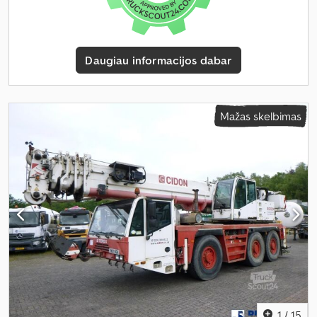
Daugiau informacijos dabar
Mažas skelbimas
1
/
15