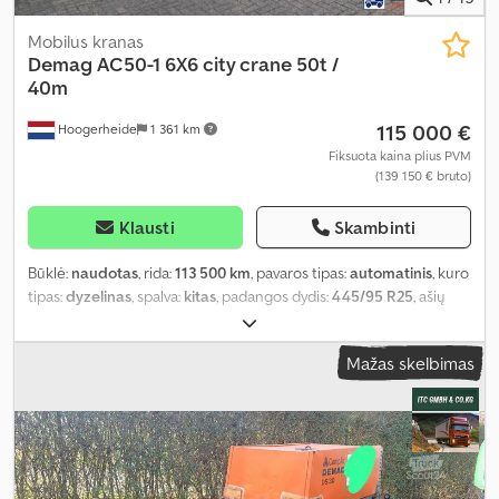
Mobilus kranas
Demag
AC50-1 6X6 city crane 50t /
40m
115 000 €
Hoogerheide
1 361 km
Fiksuota kaina plius PVM
(139 150 € bruto)
Klausti
Skambinti
Būklė:
naudotas
, rida:
113 500 km
, pavaros tipas:
automatinis
, kuro
tipas:
dyzelinas
, spalva:
kitas
, padangos dydis:
445/95 R25
, ašių
konfigūracija:
6x6
, sėdimų vietų skaičius:
2
, pirmoji registracija:
01/2007
, pakaba:
hidraulika
, Gamybos metai:
2007
, veikimo
Mažas skelbimas
valandos:
4 727 h
, Įranga:
ABS, diferencialo užraktas, oro
kondicionavimas, visų varančiųjų ratų pavara
,