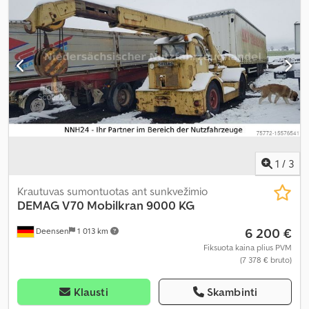
1
/
3
Krautuvas sumontuotas ant sunkvežimio
DEMAG
V70 Mobilkran 9000 KG
6 200 €
Deensen
1 013 km
Fiksuota kaina plius PVM
(7 378 € bruto)
Klausti
Skambinti