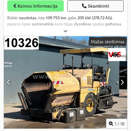
Kainos informacija
Skambinti
Būklė:
naudotas
, rida:
109 755 km
, galia:
205 kW (278,72 AG)
,
pavaros tipas:
automatinis
, kuro tipas:
dyzelinas
, spalva:
geltonas
,
padang padangų:
60 procentas
, ašių konfigūracija:
4x4
, pirmoji
registracija:
08/2005
, emisijos klasė:
Euro 3
, Gamybos metai:
2005
,
Mažas skelbimas
Įranga:
ABS, borto kompiuteris, diferencialo užraktas, kranas,
oro kondicionavimas, priekabos jungtis, visų varančiųjų ratų
pavara
,
1
/
18