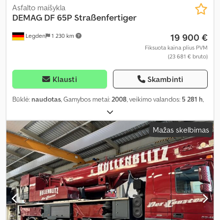
Asfalto maišykla
DEMAG
DF 65P Straßenfertiger
19 900 €
Legden
1 230 km
Fiksuota kaina plius PVM
(23 681 € bruto)
Klausti
Skambinti
Būklė:
naudotas
, Gamybos metai:
2008
, veikimo valandos:
5 281 h
,
Mažas skelbimas