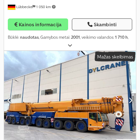
Lübbecke
1 050 km
Kainos informacija
Skambinti
Būklė:
naudotas
, Gamybos metai:
2001
, veikimo valandos:
1 710 h
,
Mažas skelbimas