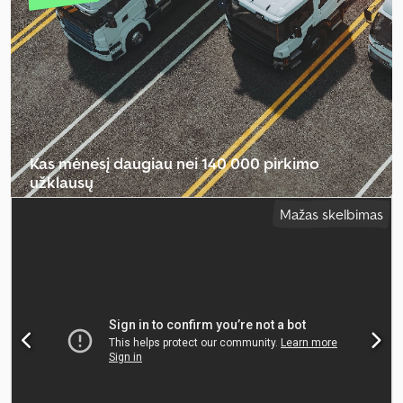
Įranga:
ABS, UVV saugos patikra, diferencialo užraktas, kranas,
kruizo kontrolė, oro kondicionavimas, papildomi žibintai,
reguliuojama važiuoklė
,
Kas mėnesį daugiau nei 140 000 pirkimo
užklausų
Mažas skelbimas
Pasirinkite prekybininko paketą