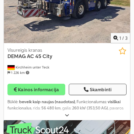
1
/
3
Visureigis kranas
DEMAG
AC 45 City
Kirchheim unter Teck
1 226 km
Kainos informacija
Skambinti
Būklė:
beveik kaip naujas (naudotas)
, Funkcionalumas:
visiškai
funkcionalus
, rida:
56 480 km
, galia:
260 kW (353,50 AG)
, pavaros
tipas:
automatinis
, kuro tipas:
dyzelinas
, spalva:
balta
, darbinė
masė:
36 000 kg
, ašių konfigūracija:
3 ašys
, pirmoji registracija:
09/2020
, Gamybos metai:
2020
, veikimo valandos:
4 900 h
,
mašinos/transporto priemonės numeris:
WMGKS3141LZ0E0372
,