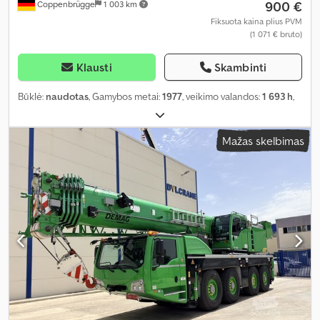
900 €
Coppenbrügge
1 003 km
Fiksuota kaina plius PVM
(1 071 € bruto)
Klausti
Skambinti
Būklė:
naudotas
, Gamybos metai:
1977
, veikimo valandos:
1 693 h
,
Mažas skelbimas