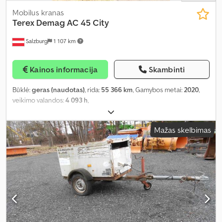
Mobilus kranas
Terex Demag
AC 45 City
Salzburg
1 107 km
Kainos informacija
Skambinti
Būklė:
geras (naudotas)
, rida:
55 366 km
, Gamybos metai:
2020
,
veikimo valandos:
4 093 h
,
Mažas skelbimas