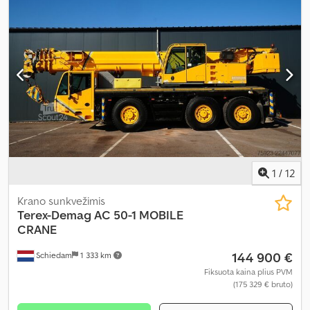
1
/
12
Krano sunkvežimis
Terex-Demag
AC 50-1 MOBILE
CRANE
144 900 €
Schiedam
1 333 km
Fiksuota kaina plius PVM
(175 329 € bruto)