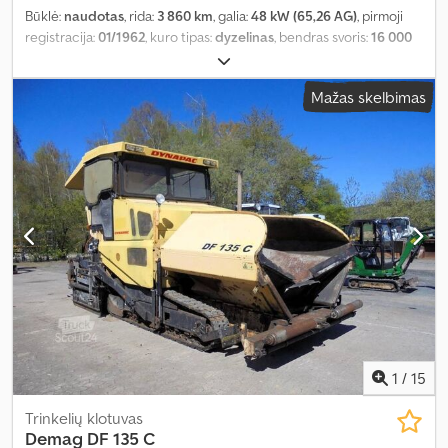
Būklė:
naudotas
, rida:
3 860 km
, galia:
48 kW (65,26 AG)
, pirmoji
registracija:
01/1962
, kuro tipas:
dyzelinas
, bendras svoris:
16 000
kg
, ašių konfigūracija:
2 ašys
, spalva:
geltonas
, Įranga:
kranas
,
Mažas skelbimas
1
/
15
Trinkelių klotuvas
Demag
DF 135 C