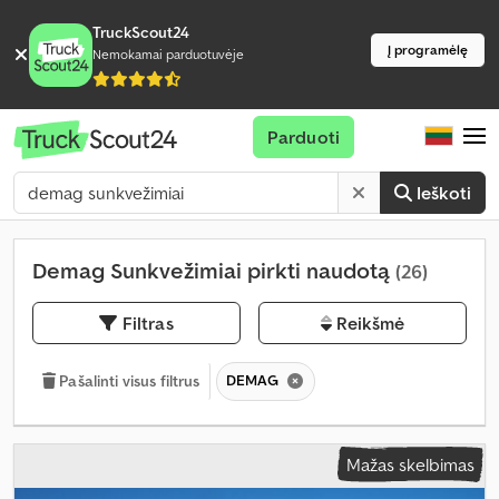
TruckScout24
Į programėlę
Nemokamai parduotuvėje
Parduoti
Ieškoti
Demag Sunkvežimiai pirkti naudotą
(26)
Filtras
Reikšmė
DEMAG
Pašalinti visus filtrus
Mažas skelbimas