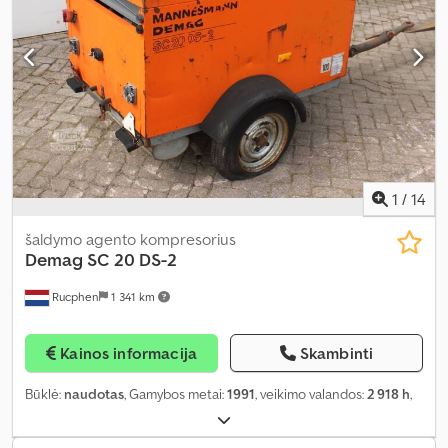
reguliuojama važiuoklė
,
1
/
14
šaldymo agento kompresorius
Demag
SC 20 DS-2
Rucphen
1 341 km
Kainos informacija
Skambinti
Būklė:
naudotas
, Gamybos metai:
1991
, veikimo valandos:
2 918 h
,