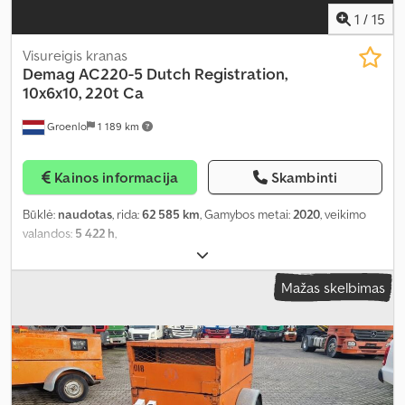
1
/
15
Visureigis kranas
Demag
AC220-5 Dutch Registration,
10x6x10, 220t Ca
Groenlo
1 189 km
Kainos informacija
Skambinti
Būklė:
naudotas
, rida:
62 585 km
, Gamybos metai:
2020
, veikimo
valandos:
5 422 h
,
Mažas skelbimas