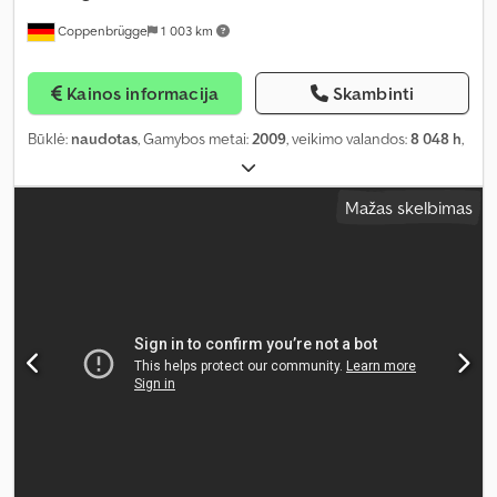
Coppenbrügge
1 003 km
Kainos informacija
Skambinti
Būklė:
naudotas
, Gamybos metai:
2009
, veikimo valandos:
8 048 h
,
Mažas skelbimas