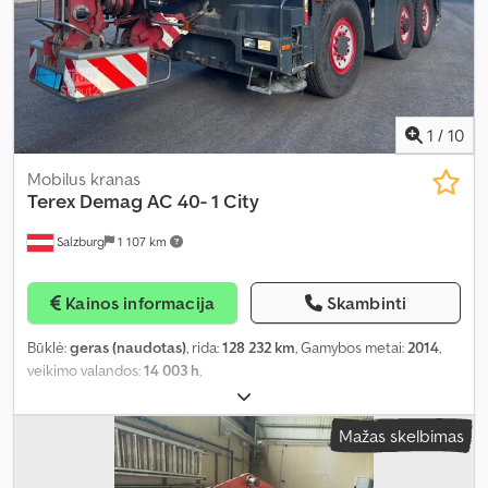
1
/
10
Mobilus kranas
Terex Demag
AC 40- 1 City
Salzburg
1 107 km
Kainos informacija
Skambinti
Būklė:
geras (naudotas)
, rida:
128 232 km
, Gamybos metai:
2014
,
veikimo valandos:
14 003 h
,
Mažas skelbimas