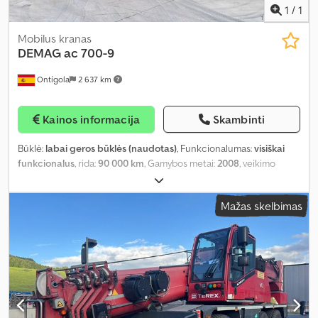
1
/
1
Mobilus kranas
DEMAG
ac 700-9
Ontígola
2 637 km
Kainos informacija
Skambinti
Būklė:
labai geros būklės (naudotas)
, Funkcionalumas:
visiškai
funkcionalus
, rida:
90 000 km
, Gamybos metai:
2008
, veikimo
valandos:
8 000 h
,
Mažas skelbimas