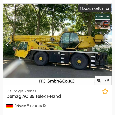
Mažas skelbimas
1
/
5
Visureigis kranas
Demag
AC 35 Telex 1-Hand
Lübbecke
1 050 km