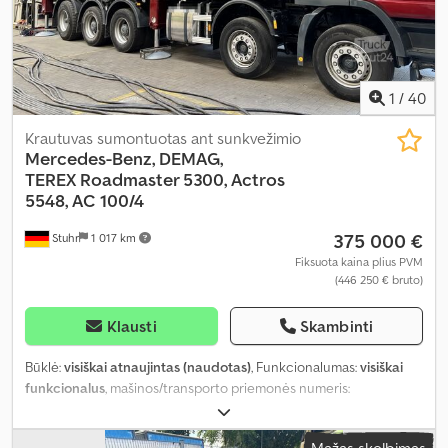
1
/
40
Krautuvas sumontuotas ant sunkvežimio
Mercedes-Benz, DEMAG,
TEREX
Roadmaster 5300, Actros
5548, AC 100/4
375 000 €
Stuhr
1 017 km
Fiksuota kaina plius PVM
(446 250 € bruto)
Klausti
Skambinti
Būklė:
visiškai atnaujintas (naudotas)
, Funkcionalumas:
visiškai
funkcionalus
, mašinos/transporto priemonės numeris:
WDB9323171L644944
, rida:
130 000 km
, galia:
353,04 kW (480,00
AG)
, pirmoji registracija:
06/2016
, kuro tipas:
dyzelinas
, ašių
Mažas skelbimas