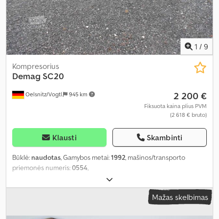
1
/
9
Kompresorius
Demag
SC20
2 200 €
Oelsnitz/Vogtl.
945 km
Fiksuota kaina plius PVM
(2 618 € bruto)
Klausti
Skambinti
Būklė:
naudotas
, Gamybos metai:
1992
, mašinos/transporto
priemonės numeris:
0554
,
Mažas skelbimas