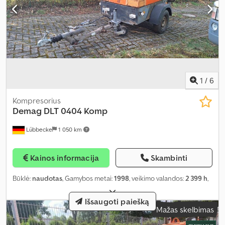
1
/
6
Kompresorius
Demag
DLT 0404 Komp
Lübbecke
1 050 km
Kainos informacija
Skambinti
Būklė:
naudotas
, Gamybos metai:
1998
, veikimo valandos:
2 399 h
,
Išsaugoti paiešką
Mažas skelbimas