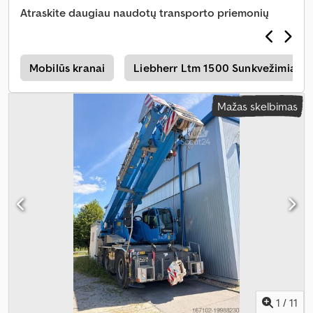
Atraskite daugiau naudotų transporto priemonių
i
Mobilūs kranai
Liebherr Ltm 1500 Sunkvežimiai
Mažas skelbimas
1
/
11