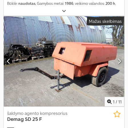
Būklė:
naudotas
, Gamybos metai:
1986
, veikimo valandos:
200 h
,
Mažas skelbimas
1
/
11
šaldymo agento kompresorius
Demag
SD 25 F