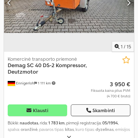
1
/
15
Komercinė transporto priemonė
Demag
SC 40 DS-2 Kompressor,
Deutzmotor
3 950 €
Ennigerloh
1 111 km
Fiksuota kaina plius PVM
(4 700 € bruto)
Klausti
Skambinti
Būklė:
naudotas
, rida:
1 783 km
, pirmoji registracija:
05/1994
,
spalva:
oranžinė
, pavaros tipas:
kitas
, kuro tipas:
dyzelinas
, emisijos
klasė:
nėra
, pakaba:
kitas
, vairuotojo kabina:
kitas
,