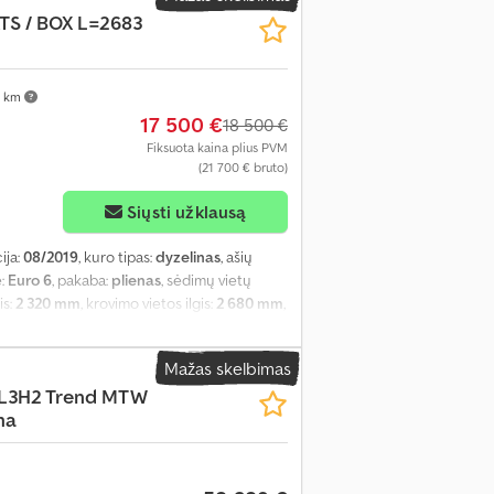
ATS / BOX L=2683
 km
17 500 €
18 500 €
Fiksuota kaina plius PVM
(21 700 € bruto)
Siųsti užklausą
ija:
08/2019
, kuro tipas:
dyzelinas
, ašių
ė:
Euro 6
, pakaba:
plienas
, sėdimų vietų
is:
2 320 mm
, krovimo vietos ilgis:
2 680 mm
,
 metai:
2019
, Įranga:
borto kompiuteris,
 veidrodis, kruizo kontrolė, oro
Mažas skelbimas
0 L3H2 Trend MTW
ma