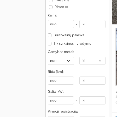
Cargo
(2)
Rimor
(1)
Kaina:
-
Brutokainų paieška
Tik su kainos nurodymu
Gamybos metai:
-
Rida [km]:
-
Galia [kW]:
-
Pirmoji registracija:
s