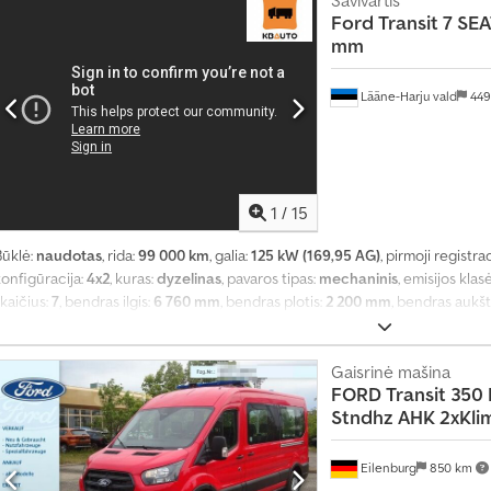
i
Ford
Transit 7 SE
r
mm
ą
s
Lääne-Harju vald
449
k
e
l
b
1
/
15
i
m
Būklė:
naudotas
, rida:
99 000 km
, galia:
125 kW (169,95 AG)
, pirmoji registrac
ą
konfigūracija:
4x2
, kuras:
dyzelinas
, pavaros tipas:
mechaninis
, emisijos klas
kaičius:
7
, bendras ilgis:
6 760 mm
, bendras plotis:
2 200 mm
, bendras aukšt
rovinių skyriaus plotis:
2 130 mm
, krovos erdvės aukštis:
1 300 mm
, Gamybos
entrinis užraktas, elektrinis langų reguliavimas, elektriškai reguliuojamas
kondicionavimas
,
Gaisrinė mašina
FORD
Transit 35
Stndhz AHK 2xKli
Eilenburg
850 km