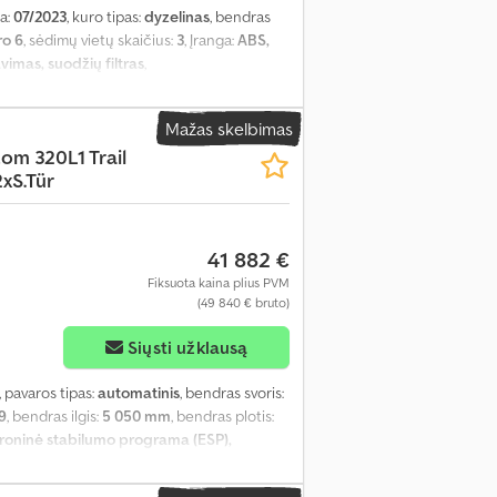
ja:
07/2023
, kuro tipas:
dyzelinas
, bendras
ro 6
, sėdimų vietų skaičius:
3
, Įranga:
ABS,
imas, suodžių filtras
,
Mažas skelbimas
tom 320L1 Trail
xS.Tür
41 882 €
Fiksuota kaina plius PVM
(49 840 € bruto)
Siųsti užklausą
, pavaros tipas:
automatinis
, bendras svoris:
9
, bendras ilgis:
5 050 mm
, bendras plotis:
ktroninė stabilumo programa (ESP),
ų ratų pavara
,