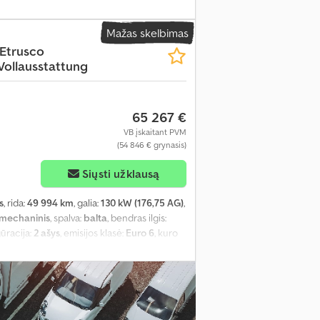
vairo padėtis:
kairė
, ankstesnių savininkų
F0DXXTTRDPP49152
, Įranga:
ABS,
Mažas skelbimas
as, elektroninė stabilumo programa (ESP),
 Etrusco
lvė, pilna techninės priežiūros istorija,
 Vollausstattung
ma, viengulė lova, viengulės lovos, virtuvė
65 267 €
VB įskaitant PVM
(54 846 € grynasis)
Siųsti užklausą
s
, rida:
49 994 km
, galia:
130 kW (176,75 AG)
,
mechaninis
, spalva:
balta
, bendras ilgis:
gūracija:
2 ašys
, emisijos klasė:
Euro 6
, kuro
 vairo padėtis:
kairė
, ankstesnių savininkų
F0DXXTTRDPL71389
, Įranga:
ABS,
as, elektroninė stabilumo programa (ESP),
lvė, pilna techninės priežiūros istorija,
ma, viengulė lova, viengulės lovos, virtuvė