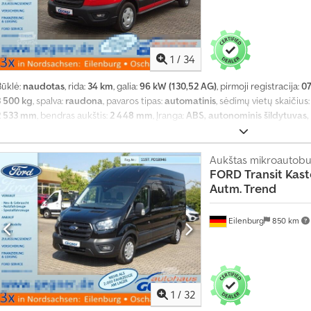
1
/
34
Būklė:
naudotas
, rida:
34 km
, galia:
96 kW (130,52 AG)
, pirmoji registracija:
07
3 500 kg
, spalva:
raudona
, pavaros tipas:
automatinis
, sėdimų vietų skaičius
2 533 mm
, bendras aukštis:
2 448 mm
, Įranga:
ABS, autonominis šildytuvas, 
programa (ESP), navigacijos sistema, oro kondicionavimas, suodžių filtra
Aukštas mikroautobu
FORD
Transit Kas
Autm. Trend
Eilenburg
850 km
1
/
32