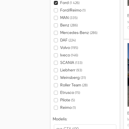
Ford
(1 426)
Ford/Reimo
(1)
MAN
(335)
s
Benz
(286)
Mercedes-Benz
(286)
DAF
(224)
Volvo
(195)
Iveco
(146)
SCANIA
(133)
r
Liebherr
(93)
Weinsberg
(31)
Roller Team
(28)
Etrusco
(15)
Pilote
(5)
Reimo
(1)
Modelis:
l