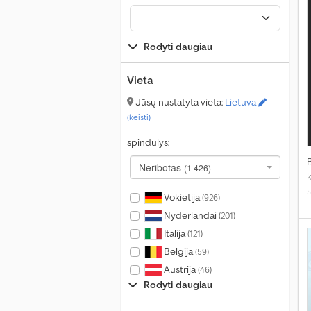
Rodyti daugiau
Vieta
Jūsų nustatyta vieta:
Lietuva
(keisti)
spindulys:
Neribotas
(1 426)
s
Vokietija
(926)
k
Nyderlandai
(201)
c
Italija
(121)
Belgija
(59)
Austrija
(46)
Rodyti daugiau