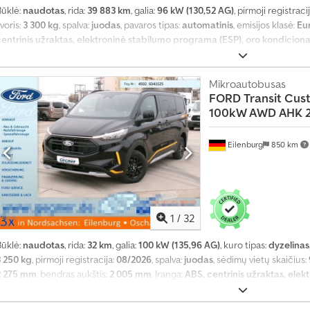
Būklė:
naudotas
, rida:
39 883 km
, galia:
96 kW (130,52 AG)
, pirmoji registraci
voris:
3 300 kg
, spalva:
juodas
, pavaros tipas:
automatinis
, emisijos klasė:
Eu
centrinis užraktas, elektroninė stabilumo programa (ESP), oro kondicionav
Mikroautobusas
FORD
Transit Cus
100kW AWD AHK 2
Eilenburg
850 km
1
/
32
Būklė:
naudotas
, rida:
32 km
, galia:
100 kW (135,96 AG)
, kuro tipas:
dyzelinas
3 250 kg
, pirmoji registracija:
08/2026
, spalva:
juodas
, sėdimų vietų skaičius:
2 275 mm
, bendras aukštis:
2 005 mm
, Įranga:
ABS, centrinis užraktas, ele
navigacijos sistema, oro kondicionavimas, suodžių filtras, visų varančiųj