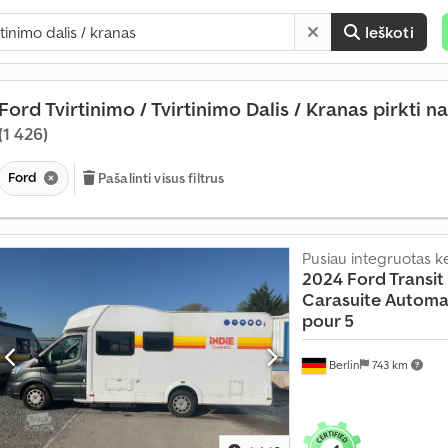
Ieškoti
Ford Tvirtinimo / Tvirtinimo Dalis / Kranas pirkti 
(1 426)
Ford
Pašalinti visus filtrus
P
a
r
Pusiau integruotas 
d
2024 Ford Transit
a
v
Carasuite
Automa
i
pour 5
m
a
Berlin
743 km
s
d
a
u