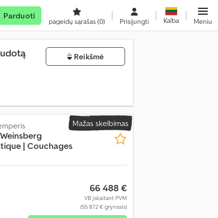
Parduoti
Kalba
pageidų sąrašas
(0)
Prisijungti
Meniu
naudotą
Reikšmė
Mažas skelbimas
kemperis
 Weinsberg
tique | Couchages
66 488 €
VB įskaitant PVM
(55 872 € grynasis)