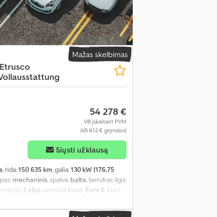
Mažas skelbimas
 Etrusco
 Vollausstattung
54 278 €
VB įskaitant PVM
(45 612 € grynasis)
Siųsti užklausą
s
, rida:
150 635 km
, galia:
130 kW (176,75
ipas:
mechaninis
, spalva:
balta
, bendras ilgis:
gūracija:
2 ašys
, emisijos klasė:
Euro 6
, kuro
 vairo padėtis:
kairė
, ankstesnių savininkų
F0DXXTTRDPL70173
, Įranga:
ABS,