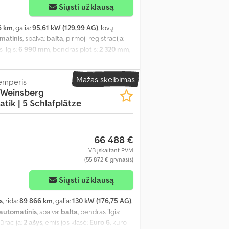
Siųsti užklausą
6 km
, galia:
95,61 kW (129,99 AG)
, lovų
matinis
, spalva:
balta
, pirmoji registracija:
 ilgis:
6 990 mm
, bendras plotis:
2 320 mm
,
 kuro bako talpa:
90 l
, bendras svoris:
3 500
nkų skaičius:
1
, Gamybos metai:
2024
,
Mažas skelbimas
kemperis
, automobilio registracija, dušas,
 Weinsberg
 naudoto automobilio garantija, nerūkantis
tik | 5 Schlafplätze
storija, statymo jutikliai, sunkvežimio
s padangos, virtuvė transporto priemonėje,
66 488 €
VB įskaitant PVM
(55 872 € grynasis)
Siųsti užklausą
s
, rida:
89 866 km
, galia:
130 kW (176,75 AG)
,
automatinis
, spalva:
balta
, bendras ilgis:
gūracija:
2 ašys
, emisijos klasė:
Euro 6
, kuro