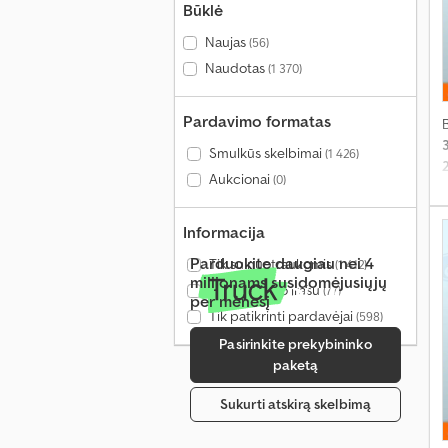
Būklė
Naujas
(56)
Naudotas
(1 370)
Pardavimo formatas
Smulkūs skelbimai
(1 426)
Aukcionai
(0)
Informacija
Parduokite daugiau nei 4
Tik su nuotraukomis
(1 412)
milijonams susidomėjusiųjų
Tik su vaizdo įrašu
(77)
per mėnesį
Tik patikrinti pardavėjai
(598)
Pasirinkite prekybininko
paketą
Sukurti atskirą skelbimą