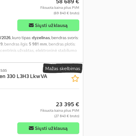
58 689 €
Fiksuota kaina plius PVM
(69 840 € bruto)
Siųsti užklausą
/2026
, kuro tipas:
dyzelinas
, bendras svoris:
:
9
, bendras ilgis:
5 981 mm
, bendras plotis:
centrinis užraktas, elektroninė stabilumo
s
,
Mažas skelbimas
sas
ten 330 L3H3 Lkw VA
23 395 €
Fiksuota kaina plius PVM
(27 840 € bruto)
Siųsti užklausą