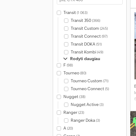
s
Transit
(1 063)
Transit 350
(366)
p
Transit Custom
(245)
Transit Connect
(97)
Transit DOKA
(51)
Transit Kombi
(49)
Rodyti daugiau
F
(98)
Tourneo
(80)
Tourneo Custom
(71)
Tourneo Connect
(5)
l
Nugget
(38)
Nugget Active
(3)
s
Ranger
(23)
Ranger Doka
(3)
A
(20)
p