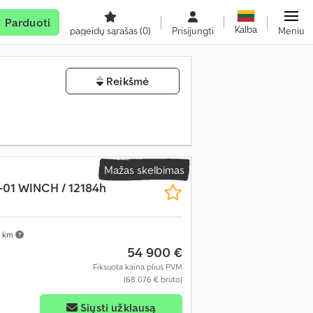
Parduoti
Kalba
pageidų sąrašas
(0)
Prisijungti
Meniu
Reikšmė
Mažas skelbimas
-01 WINCH / 12184h
 km
54 900 €
Fiksuota kaina plius PVM
(68 076 € bruto)
Siųsti užklausą