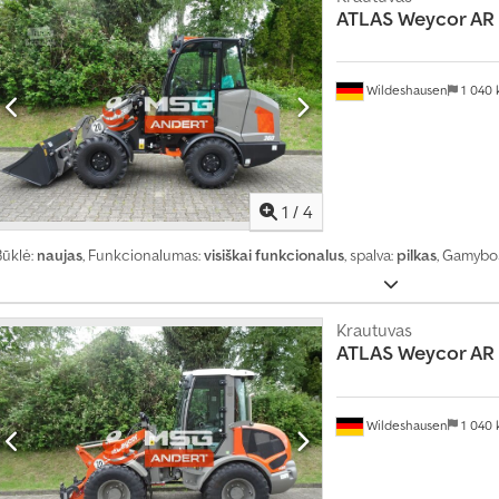
ATLAS
Weycor AR
Wildeshausen
1 040
1
/
4
Būklė:
naujas
, Funkcionalumas:
visiškai funkcionalus
, spalva:
pilkas
, Gamybo
Krautuvas
ATLAS
Weycor AR
Wildeshausen
1 040