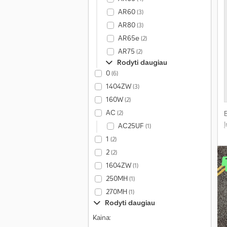
AR60
(3)
AR80
(3)
AR65e
(2)
AR75
(2)
Rodyti daugiau
0
(6)
1404ZW
(3)
160W
(2)
AC
(2)
AC25UF
(1)
1
(2)
2
(2)
1604ZW
(1)
250MH
(1)
270MH
(1)
Rodyti daugiau
Kaina: