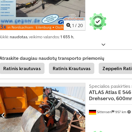
u
ž
i
n
1
/
20
o
k
Būklė:
naudotas
, veikimo valandos:
1 655 h
,
i
t
e
d
Atraskite daugiau naudotų transporto priemonių
a
b
Ratinis krautuvas
Ratinis Krautuvas
Zeppelin Rati
a
r
Specialios paskirties
+
ATLAS
Atlas E 546
4
Drehservo, 600m
9
2
0
Sittensen
957 km
1
8
5