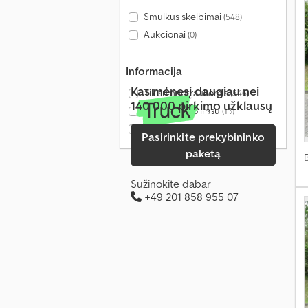
Smulkūs skelbimai
(548)
Aukcionai
(0)
Informacija
Kas mėnesį daugiau nei
Tik su nuotraukomis
(546)
140 000 pirkimo užklausų
Tik su vaizdo įrašu
(15)
Tik patikrinti pardavėjai
(27)
Pasirinkite prekybininko
paketą
Sužinokite dabar
+49 201 858 955 07