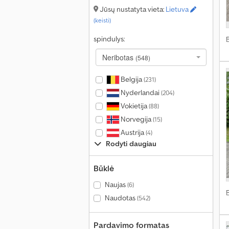
Jūsų nustatyta vieta:
Lietuva
(keisti)
spindulys:
Neribotas
(548)
Belgija
(231)
Nyderlandai
(204)
Vokietija
(88)
Norvegija
(15)
Austrija
(4)
Rodyti daugiau
Būklė
Naujas
(6)
Naudotas
(542)
Pardavimo formatas