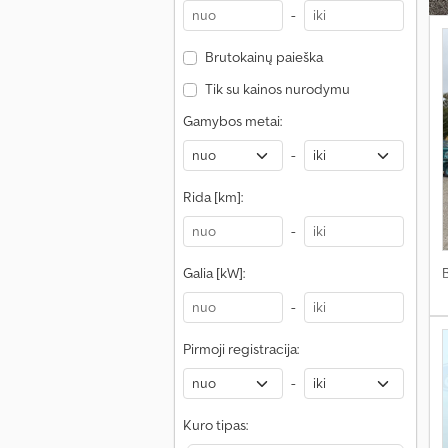
-
Brutokainų paieška
Tik su kainos nurodymu
Gamybos metai:
-
Rida [km]:
-
Galia [kW]:
-
Pirmoji registracija:
-
Kuro tipas: