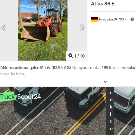
u
Atlas
86 E
ž
k
l
Pragsdorf
703 km
a
u
s
ų
1
/
10
P
a
Būklė:
naudotas
, galia:
61 kW (82,94 AG)
, Gamybos metai:
1996
, veikimo val
s
Įranga:
kabina
,
i
r
i
n
k
i
t
e