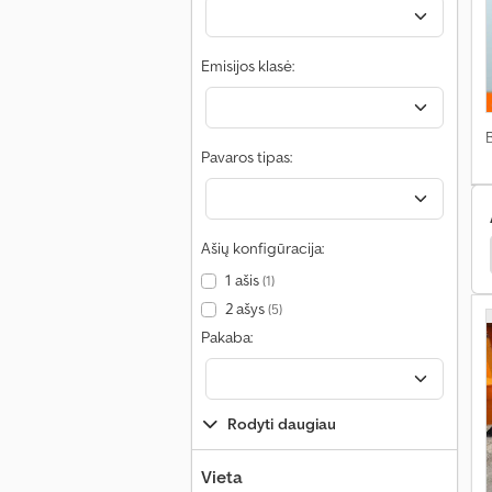
Emisijos klasė:
Pavaros tipas:
Ašių konfigūracija:
 Ratinis Ekskavatorius
Yanmar Ratinis Ekskavatorius
1 ašis
(1)
2 ašys
(5)
Pakaba:
Rodyti daugiau
Vieta