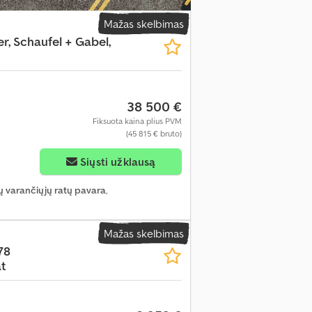
Mažas skelbimas
r, Schaufel + Gabel,
38 500 €
Fiksuota kaina plius PVM
(45 815 € bruto)
Siųsti užklausą
ų varančiųjų ratų pavara
,
Mažas skelbimas
78
t