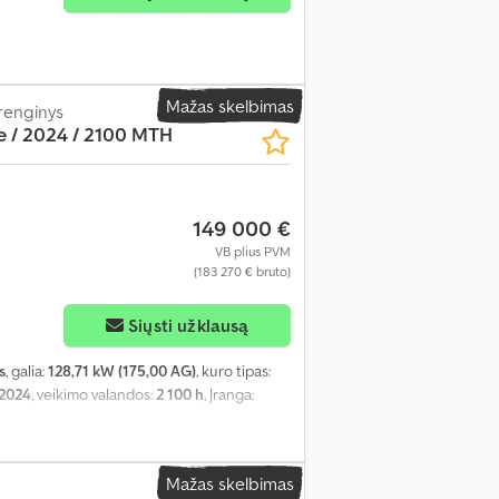
Mažas skelbimas
renginys
 / 2024 / 2100 MTH
149 000 €
VB plius PVM
(183 270 € bruto)
Siųsti užklausą
s
, galia:
128,71 kW (175,00 AG)
, kuro tipas:
2024
, veikimo valandos:
2 100 h
, Įranga:
Mažas skelbimas