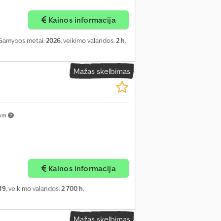
Kainos informacija
 Gamybos metai:
2026
, veikimo valandos:
2 h
,
Mažas skelbimas
 km
Kainos informacija
19
, veikimo valandos:
2 700 h
,
Mažas skelbimas