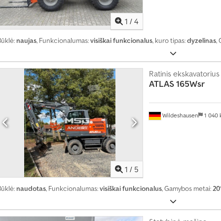
1
/
4
Būklė:
naujas
, Funkcionalumas:
visiškai funkcionalus
, kuro tipas:
dyzelinas
,
Ratinis ekskavatorius
ATLAS
165Wsr
Wildeshausen
1 040
1
/
5
Būklė:
naudotas
, Funkcionalumas:
visiškai funkcionalus
, Gamybos metai:
20