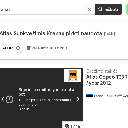
Ieškoti
Atlas Sunkvežimis Kranas pirkti naudotą
(548)
ATLAS
Pašalinti visus filtrus
K
a
s
Gręžimo staklės
m
Atlas Copco
T35R
ė
/ year 2012
n
e
Lääne-Harju vald
449
s
į
d
a
u
1
/
15