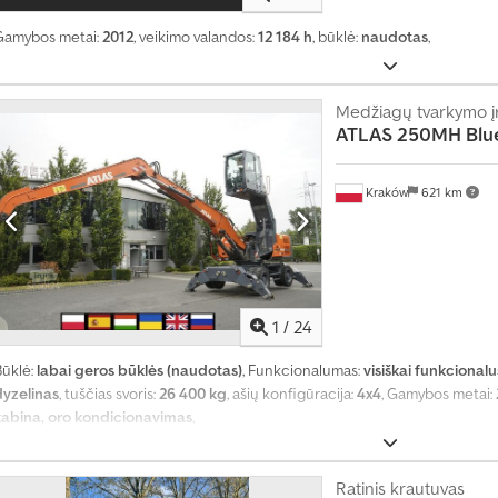
g
i
Gamybos metai:
2012
, veikimo valandos:
12 184 h
, būklė:
naudotas
,
a
u
n
Medžiagų tvarkymo į
e
ATLAS
250MH Blue
i
1
4
Kraków
621 km
0
0
0
0
1
/
24
p
i
Būklė:
labai geros būklės (naudotas)
, Funkcionalumas:
visiškai funkcionalu
r
dyzelinas
, tuščias svoris:
26 400 kg
, ašių konfigūracija:
4x4
, Gamybos metai:
k
kabina, oro kondicionavimas
,
i
m
o
Ratinis krautuvas