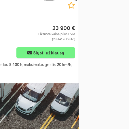
23 900 €
Fiksuota kaina plius PVM
(28 441 € bruto)
Siųsti užklausą
andos:
8 400 h
, maksimalus greitis:
20 km/h
,