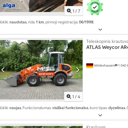
8
9
1
/
7
5
5
Būklė:
naudotas
, rida:
1 km
, pirmoji registracija:
06/1998
,
0
7
Teleskopinis krautuv
ATLAS
Weycor AR
Wildeshausen
1 040
1
/
4
Būklė:
naujas
, Funkcionalumas:
visiškai funkcionalus
, kuro tipas:
dyzelinas
,
Krautuvas