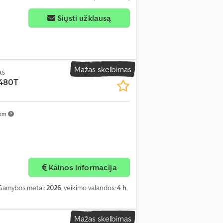
Siųsti užklausą
Mažas skelbimas
as
480T
 km
Kainos informacija
 Gamybos metai:
2026
, veikimo valandos:
4 h
,
Mažas skelbimas