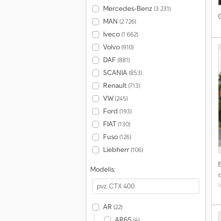
Mercedes-Benz
(3 231)
MAN
(2 726)
Iveco
(1 662)
Volvo
(910)
DAF
(881)
SCANIA
(853)
Renault
(713)
VW
(245)
Ford
(193)
FIAT
(130)
Fuso
(126)
Liebherr
(106)
Modelis:
AR
(22)
AR65
(4)