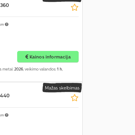
 360
 km
Kainos informacija
s metai:
2026
, veikimo valandos:
1 h
,
Mažas skelbimas
 440
 km