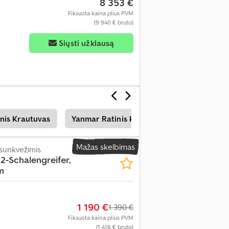
8 353 €
Fiksuota kaina plius PVM
(9 940 € bruto)
Siųsti užklausą
nis Krautuvas
Yanmar Ratinis Krautuvas
Liebherr R
Mažas skelbimas
 sunkvežimis
 2-Schalengreifer,
m
1 190 €
1 390 €
Fiksuota kaina plius PVM
(1 416 € bruto)