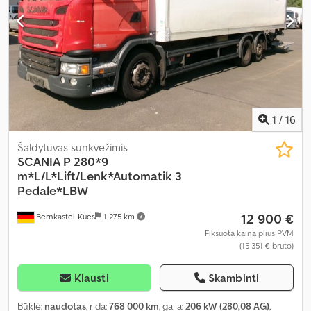
1
/
16
Šaldytuvas sunkvežimis
SCANIA
P 280*9
m*L/L*Lift/Lenk*Automatik 3
Pedale*LBW
12 900 €
Bernkastel-Kues
1 275 km
Fiksuota kaina plius PVM
(15 351 € bruto)
Klausti
Skambinti
Būklė:
naudotas
, rida:
768 000 km
, galia:
206 kW (280,08 AG)
,