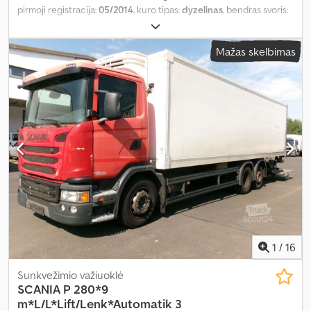
pirmoji registracija:
05/2014
, kuro tipas:
dyzelinas
, bendras svoris:
25 700 kg
, ašių konfigūracija:
3 ašys
, spalva:
raudona
, pavaros
tipas:
automatinis
, emisijos klasė:
Euro 6
, bendras ilgis:
11 100 mm
,
Mažas skelbimas
bendras plotis:
2 600 mm
, bendras aukštis:
3 600 mm
, krovinio
erdvės tūris:
50 m³
, krovimo vietos ilgis:
9 050 mm
, krovinių
skyriaus plotis:
2 500 mm
, krovos erdvės aukštis:
2 200 mm
,
Gamybos metai:
2014
, Įranga:
ABS, galinis keltuvas, suodžių filtras
,
1
/
16
Sunkvežimio važiuoklė
SCANIA
P 280*9
m*L/L*Lift/Lenk*Automatik 3