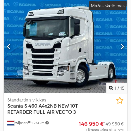
Mažas skelbimas
1
/
15
Standartinis vilkikas
Scania
S 460 A4x2NB NEW 10T
RETARDER FULL AIR VECTO 3
146 950 €
Wijchen
1 253 km
149 950 €
Fiksuota kaina plius PVM