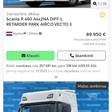
1
/
15
Standartinis vilkikas
Scania
R 460 A4x2NA DIFF-L
RETARDER PARK AIRCO VECTO 3
89 950 €
Wijchen
1 253 km
Fiksuota kaina plius PVM
(108 840 € bruto)
Klausti
Skambinti
Būklė:
naudotas
, rida:
257 681 km
, galia:
338 kW (459,55 AG)
,
pirmoji registracija:
11/2023
, kuro tipas:
dyzelinas
, tuščias svoris:
8 415 kg
, didžiausias leistinas svoris:
10 585 kg
, bendras svoris:
19 000 kg
, ašių konfigūracija:
4x2
, ratų bazė:
3 750 mm
, spalva:
Mažas skelbimas
balta
, vairuotojo kabina:
kitas
, pavaros tipas:
automatinis
, emisijos
klasė:
Euro 6
, pakaba:
plienas-oras
, Gamybos metai:
2023
, sėdimų
vietų skaičius:
2
, Įranga:
ABS, autonominis šildytuvas, diferencialo
užraktas, kruizo kontrolė, navigacijos sistema, oro
kondicionavimas
,