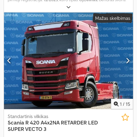
19 000 kg
, ašių konfigūracija:
4x2
, ratų bazė:
3 750 mm
, spalva:
balta
, vairuotojo kabina:
kitas
, pavaros tipas:
automatinis
, emisijos
Mažas skelbimas
klasė:
Euro 6
, pakaba:
plienas-oras
, Gamybos metai:
2023
, sėdimų
vietų skaičius:
2
, Įranga:
ABS, autonominis šildytuvas, diferencialo
užraktas, hidraulika, kruizo kontrolė, navigacijos sistema, oro
kondicionavimas
,
1
/
15
Standartinis vilkikas
Scania
R 420 A4x2NA RETARDER LED
SUPER VECTO 3