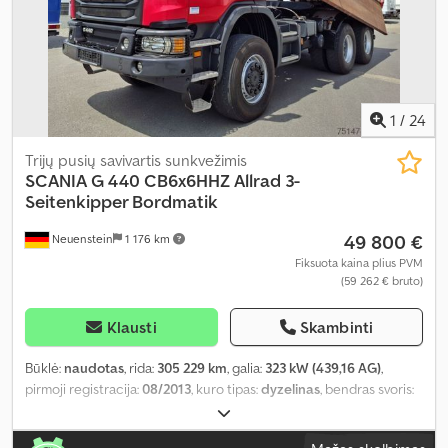
1
/
24
Trijų pusių savivartis sunkvežimis
SCANIA
G 440 CB6x6HHZ Allrad 3-
Seitenkipper Bordmatik
49 800 €
Neuenstein
1 176 km
Fiksuota kaina plius PVM
(59 262 € bruto)
Klausti
Skambinti
Būklė:
naudotas
, rida:
305 229 km
, galia:
323 kW (439,16 AG)
,
pirmoji registracija:
08/2013
, kuro tipas:
dyzelinas
, bendras svoris:
26 000 kg
, ašių konfigūracija:
3 ašys
, kita apžiūra (TÜV):
08/2026
,
spalva:
raudona
, pavaros tipas:
mechaninis
, emisijos klasė:
Euro 5
,