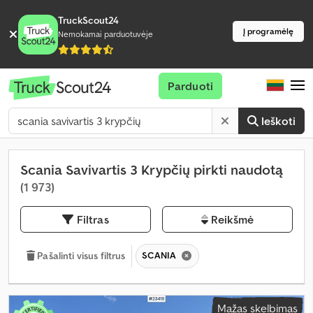
TruckScout24
Į programėlę
Nemokamai parduotuvėje
Parduoti
Ieškoti
Scania Savivartis 3 Krypčių pirkti naudotą
(1 973)
Filtras
Reikšmė
SCANIA
Pašalinti visus filtrus
Mažas skelbimas