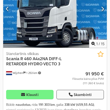
1
/
15
Standartinis vilkikas
Scania
R 460 A4x2NA DIFF-L
RETARDER HYDRO VECTO 3
91 950 €
Wijchen
1 253 km
Fiksuota kaina plius PVM
(111 260 € bruto)
Klausti
Skambinti
Būklė:
naudotas
, rida:
191 303 km
, galia:
338 kW (459,55 AG)
,
pirmoji registracija:
12/2023
, kuro tipas:
dyzelinas
, bendras svoris: