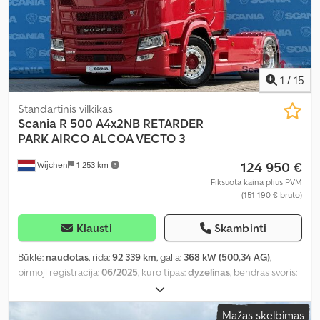
1
/
15
Standartinis vilkikas
Scania
R 500 A4x2NB RETARDER
PARK AIRCO ALCOA VECTO 3
124 950 €
Wijchen
1 253 km
Fiksuota kaina plius PVM
(151 190 € bruto)
Klausti
Skambinti
Būklė:
naudotas
, rida:
92 339 km
, galia:
368 kW (500,34 AG)
,
pirmoji registracija:
06/2025
, kuro tipas:
dyzelinas
, bendras svoris:
20 100 kg
, ašių konfigūracija:
4x2
, ratų bazė:
3 750 mm
, spalva:
raudona
, vairuotojo kabina:
kitas
, pavaros tipas:
automatinis
,
Mažas skelbimas
emisijos klasė:
Euro 6
, pakaba:
oras
, Gamybos metai:
2025
, sėdimų