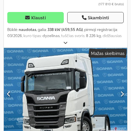
(177 810 € bruto)
Klausti
Skambinti
Būklė:
naudotas
, galia:
338 kW (459,55 AG)
, pirmoji registracija:
03/2026
, kuro tipas:
dyzelinas
, tuščias svoris:
8 226 kg
, didžiausias
leistinas svoris:
11 274 kg
, bendras svoris:
19 500 kg
, ašių
konfigūracija:
4x2
, ratų bazė:
3 750 mm
, spalva:
balta
, vairuotojo
Mažas skelbimas
kabina:
kitas
, pavaros tipas:
automatinis
, emisijos klasė:
Euro 6
,
pakaba:
oras
, Gamybos metai:
2025
, sėdimų vietų skaičius:
2
,
Įranga:
ABS, autonominis šildytuvas, diferencialo užraktas,
kruizo kontrolė, navigacijos sistema, oro kondicionavimas
,