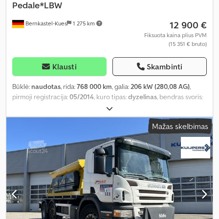
Pedale*LBW
12 900 €
Bernkastel-Kues
1 275 km
Fiksuota kaina plius PVM
(15 351 € bruto)
Klausti
Skambinti
Būklė:
naudotas
, rida:
768 000 km
, galia:
206 kW (280,08 AG)
,
pirmoji registracija:
05/2014
, kuro tipas:
dyzelinas
, bendras svoris:
25 700 kg
, ašių konfigūracija:
3 ašys
, spalva:
raudona
, pavaros
tipas:
automatinis
, emisijos klasė:
Euro 6
, bendras ilgis:
11 100 mm
,
Mažas skelbimas
bendras plotis:
2 600 mm
, bendras aukštis:
3 600 mm
, krovinio
erdvės tūris:
50 m³
, krovimo vietos ilgis:
9 050 mm
, krovinių
skyriaus plotis:
2 500 mm
, krovos erdvės aukštis:
2 200 mm
,
Gamybos metai:
2014
, Įranga:
ABS, galinis keltuvas, suodžių filtras
,