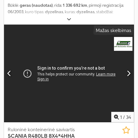
Būklė:
geras (naudotas)
, rida:
1 336 692 km
, pirmoji registracija:
06/2003
, kuro tipas:
dyzelinas
, kuras:
dyzelinas
, stabdžiai:
retarderis
, spalva:
raudona
, pavaros tipas:
mechaninis
, emisijos
klasė:
Euro 3
, sėdimų vietų skaičius:
2
, Gamybos metai:
2003
, Įranga:
Mažas skelbimas
retarderis
,
1
/
34
Ruloninė konteinerinė savivartis
SCANIA
R480LB 8X4*4HHA