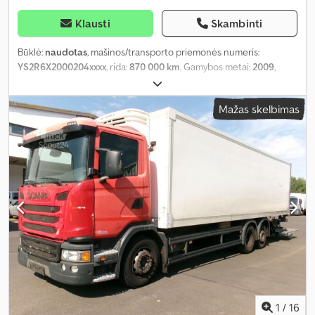
Klausti
Skambinti
Būklė:
naudotas
, mašinos/transporto priemonės numeris:
YS2R6X2000204xxxx
, rida:
870 000 km
, Gamybos metai:
2009
,
Mažas skelbimas
1
/
16