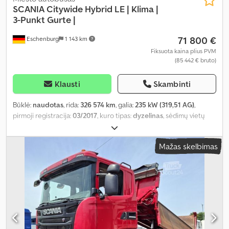
SCANIA
Citywide Hybrid LE | Klima |
3-Punkt Gurte |
71 800 €
Eschenburg
1 143 km
Fiksuota kaina plius PVM
(85 442 € bruto)
Klausti
Skambinti
Būklė:
naudotas
, rida:
326 574 km
, galia:
235 kW (319,51 AG)
,
pirmoji registracija:
03/2017
, kuro tipas:
dyzelinas
, sėdimų vietų
skaičius:
41
, pavaros tipas:
automatinis
, emisijos klasė:
Euro 5
,
spalva:
balta
, stabdžiai:
retarderis
, Gamybos metai:
2017
, Įranga:
Mažas skelbimas
ABS, autonominis šildytuvas, oro kondicionavimas
,