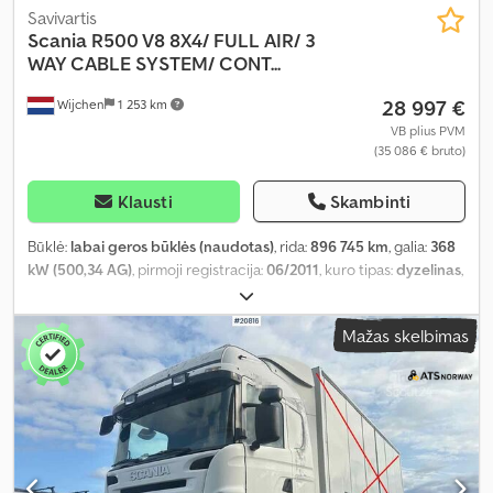
Savivartis
Scania
R500 V8 8X4/ FULL AIR/ 3
WAY CABLE SYSTEM/ CONT...
28 997 €
Wijchen
1 253 km
VB plius PVM
(35 086 € bruto)
Klausti
Skambinti
Būklė:
labai geros būklės (naudotas)
, rida:
896 745 km
, galia:
368
kW (500,34 AG)
, pirmoji registracija:
06/2011
, kuro tipas:
dyzelinas
,
ašių konfigūracija:
8x4
, kuras:
dyzelinas
, spalva:
raudona
, pavaros
tipas:
automatinis
, pavarų skaičius:
12
, emisijos klasė:
Euro 6
,
Mažas skelbimas
pakaba:
oras
, Gamybos metai:
2011
, Įranga:
diferencialo užraktas,
elektrinis langų reguliavimas, kruizo kontrolė, oro
kondicionavimas, priekabos jungtis, priešrūkiniai žibintai,
sėdynės šildytuvas
,