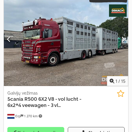
vietų skaičius:
2
, Įranga:
ABS, autonominis šildytuvas, kruizo
kontrolė, navigacijos sistema, oro kondicionavimas
,
1
/
15
Galvijų vežimas
Scania
R500 6X2 V8 - vol lucht -
6x2*4 veewagen - 3 vl...
Erp
1 270 km