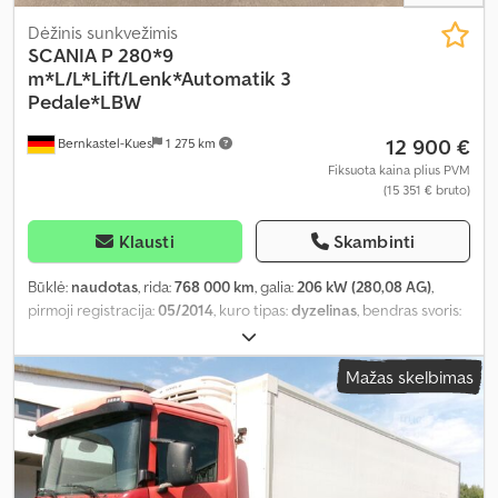
Dėžinis sunkvežimis
SCANIA
P 280*9
m*L/L*Lift/Lenk*Automatik 3
Pedale*LBW
12 900 €
Bernkastel-Kues
1 275 km
Fiksuota kaina plius PVM
(15 351 € bruto)
Klausti
Skambinti
Būklė:
naudotas
, rida:
768 000 km
, galia:
206 kW (280,08 AG)
,
pirmoji registracija:
05/2014
, kuro tipas:
dyzelinas
, bendras svoris:
25 700 kg
, ašių konfigūracija:
3 ašys
, spalva:
raudona
, pavaros
tipas:
automatinis
, emisijos klasė:
Euro 6
, bendras ilgis:
11 100 mm
,
Mažas skelbimas
bendras plotis:
2 600 mm
, bendras aukštis:
3 600 mm
, krovinio
erdvės tūris:
50 m³
, krovimo vietos ilgis:
9 050 mm
, krovinių
skyriaus plotis:
2 500 mm
, krovos erdvės aukštis:
2 200 mm
,
Gamybos metai:
2014
, Įranga:
ABS, galinis keltuvas, suodžių filtras
,