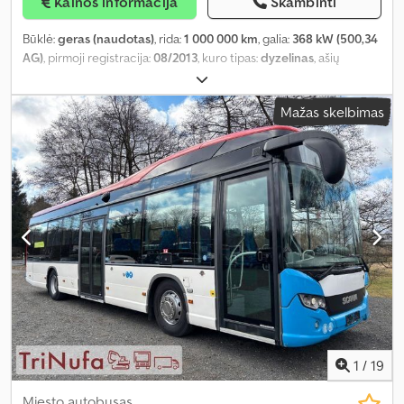
Kainos informacija
Skambinti
Būklė:
geras (naudotas)
, rida:
1 000 000 km
, galia:
368 kW (500,34
AG)
, pirmoji registracija:
08/2013
, kuro tipas:
dyzelinas
, ašių
konfigūracija:
6x2
, ratų bazė:
5 650 mm
, kuras:
dyzelinas
, spalva:
raudona
, pavaros tipas:
automatinis
, emisijos klasė:
Euro 5
, sėdimų
Mažas skelbimas
vietų skaičius:
2
, bendras ilgis:
8 850 mm
, bendras plotis:
2 550
mm
, leistina ašies apkrova (ašis 1):
8 000 kg
, leistina ašies apkrova
(ašis 2):
11 500 kg
, leistina ašies apkrova (ašis 3):
7 500 kg
, Gamybos
metai:
2013
, Įranga:
ABS, AdBlue, Bluetooth, centrinis užraktas,
elektrinis langų reguliavimas, oro kondicionavimas, oro
pagalvė, sėdynės šildytuvas
,
1
/
19
Miesto autobusas