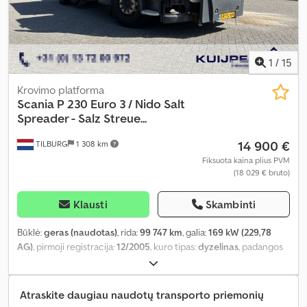
1
/
15
Krovimo platforma
Scania
P 230 Euro 3 / Nido Salt
Spreader - Salz Streue...
14 900 €
TILBURG
1 308 km
Fiksuota kaina plius PVM
(18 029 € bruto)
Klausti
Skambinti
Būklė:
geras (naudotas)
, rida:
99 747 km
, galia:
169 kW (229,78
AG)
, pirmoji registracija:
12/2005
, kuro tipas:
dyzelinas
, padangos
dydis:
315 / 80 / R22.5
, ašių konfigūracija:
6x2
, ratų bazė:
4 900 mm
,
kuras:
dyzelinas
, stabdžiai:
variklio stabdymas
, spalva:
balta
,
vairuotojo kabina:
dieninė kabina
, pavaros tipas:
automatinis
,
Atraskite daugiau naudotų transporto priemonių
pavarų skaičius:
4
, emisijos klasė:
Euro 3
, pakaba:
plienas-oras
,