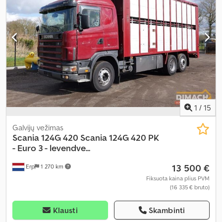
apkrova (ašis 3):
10 500 kg
, Gamybos metai:
2006
, Įranga:
ABS,
diferencialo užraktas, oro kondicionavimas, retarderis
,
1
/
15
Galvijų vežimas
Scania
124G 420 Scania 124G 420 PK
- Euro 3 - levendve...
13 500 €
Erp
1 270 km
Fiksuota kaina plius PVM
(16 335 € bruto)
Klausti
Skambinti