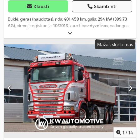
Klausti
Skambinti
Būklė:
geras (naudotas)
, rida:
401 459 km
, galia:
294 kW (399,73
AG)
, pirmoji registracija:
10/2013
, kuro tipas:
dyzelinas
, padangos
dydis:
385/65R22,5
, ašių konfigūracija:
8x4
, ratų bazė:
3 770 mm
,
kuras:
dyzelinas
, spalva:
raudona
, vairuotojo kabina:
dieninė
Mažas skelbimas
kabina
, pavaros tipas:
mechaninis
, pavarų skaičius:
12
, emisijos
klasė:
Euro 5
, pakaba:
plienas-oras
, bendras ilgis:
10 000 mm
,
bendras plotis:
2 550 mm
, bendras aukštis:
3 680 mm
, krovimo
vietos ilgis:
6 220 mm
, krovinių skyriaus plotis:
2 400 mm
, krovos
erdvės aukštis:
910 mm
, Gamybos metai:
2013
, Įranga:
ABS,
centrinis užraktas, elektrinis langų reguliavimas, elektriškai
reguliuojamas veidrodis, kranas, kruizo kontrolė, oro
kondicionavimas, sėdynės šildytuvas, trauki kontrolė
,
1
/
14