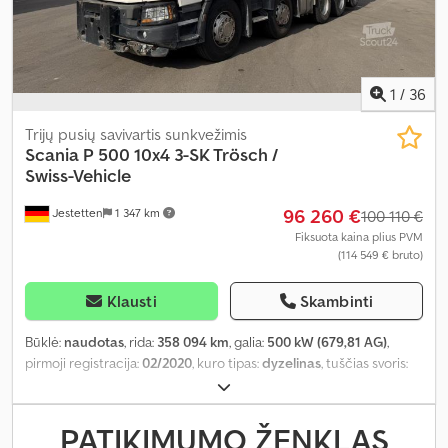
užraktas, elektrinis langų reguliavimas, kompresorius, kruizo
kontrolė, oro kondicionavimas, oro pagalvė, papildomi žibintai,
pilna techninės priežiūros istorija, priekabos jungtis,
priešrūkiniai žibintai, retarderis, spoileris, sunkvežimio
registracija, sėdynės šildytuvas, vairo stiprintuvas
,
1
/
36
Trijų pusių savivartis sunkvežimis
Scania
P 500 10x4 3-SK Trösch /
Swiss-Vehicle
96 260 €
Jestetten
1 347 km
100 110 €
Fiksuota kaina plius PVM
(114 549 € bruto)
Klausti
Skambinti
Būklė:
naudotas
, rida:
358 094 km
, galia:
500 kW (679,81 AG)
,
pirmoji registracija:
02/2020
, kuro tipas:
dyzelinas
, tuščias svoris:
16 300 kg
, didžiausias leistinas svoris:
23 700 kg
, padangos dydis:
315 / 80 R 22.5 / 11mm
, ašių konfigūracija:
10x4
, kita apžiūra (TÜV):
02/2025
, vairuotojo kabina:
dieninė kabina
, pavaros tipas:
PATIKIMUMO ŽENKLAS
automatinis
, emisijos klasė:
Euro 6
, pakaba:
plienas-oras
, sėdimų