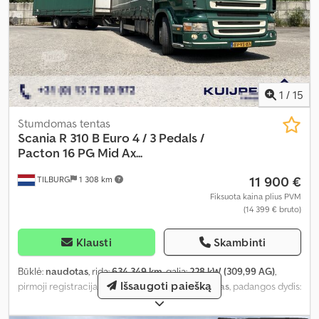
1
/
15
Stumdomas tentas
Scania
R 310 B Euro 4 / 3 Pedals /
Pacton 16 PG Mid Ax...
11 900 €
TILBURG
1 308 km
Fiksuota kaina plius PVM
(14 399 € bruto)
Klausti
Skambinti
Būklė:
naudotas
, rida:
634 349 km
, galia:
228 kW (309,99 AG)
,
Išsaugoti paiešką
pirmoji registracija:
03/2009
, kuro tipas:
dyzelinas
, padangos dydis:
315 / 60 / R22.5
, ašių konfigūracija:
4x2
, ratų bazė:
5 700 mm
,
kuras:
dyzelinas
, spalva:
žalia
, vairuotojo kabina:
kitas
, pavaros