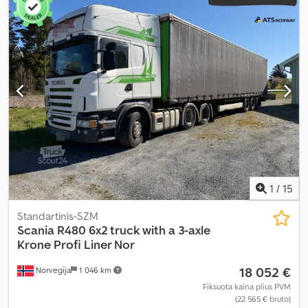
1
/
15
Standartinis-SZM
Scania
R480 6x2 truck with a 3-axle
Krone Profi Liner Nor
18 052 €
Norvegija
1 046 km
Fiksuota kaina plius PVM
(22 565 € bruto)