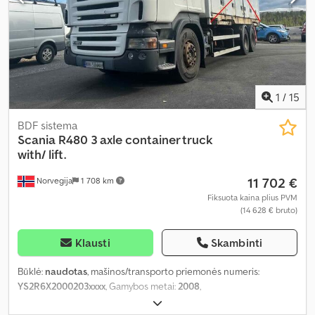
1
/
15
BDF sistema
Scania
R480 3 axle container truck
with/ lift.
11 702 €
Norvegija
1 708 km
Fiksuota kaina plius PVM
(14 628 € bruto)
Klausti
Skambinti
Būklė:
naudotas
, mašinos/transporto priemonės numeris:
YS2R6X2000203xxxx
, Gamybos metai:
2008
,