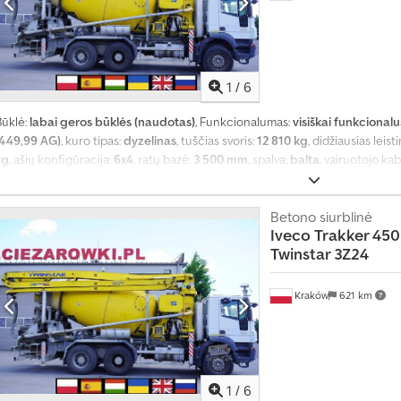
1
/
6
Būklė:
labai geros būklės (naudotas)
, Funkcionalumas:
visiškai funkcionalu
(449,99 AG)
, kuro tipas:
dyzelinas
, tuščias svoris:
12 810 kg
, didžiausias leist
kg
, ašių konfigūracija:
6x4
, ratų bazė:
3 500 mm
, spalva:
balta
, vairuotojo ka
mechaninis
, pakaba:
plienas
, Gamybos metai:
2009
, Įranga:
AdBlue, Tachogra
kontrolė, oro kondicionavimas
,
Betono siurblinė
Iveco
Trakker 450
Twinstar 3Z24
Kraków
621 km
1
/
6