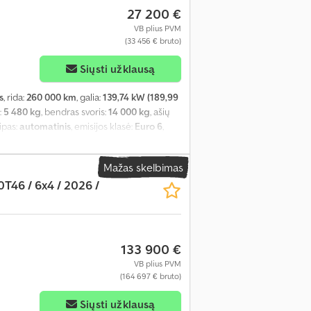
27 200 €
VB plius PVM
(33 456 € bruto)
Siųsti užklausą
s
, rida:
260 000 km
, galia:
139,74 kW (189,99
:
5 480 kg
, bendras svoris:
14 000 kg
, ašių
tipas:
automatinis
, emisijos klasė:
Euro 6
,
2 460 mm
, krovos erdvės aukštis:
2 450
Mažas skelbimas
T46 / 6x4 / 2026 /
133 900 €
VB plius PVM
(164 697 € bruto)
Siųsti užklausą