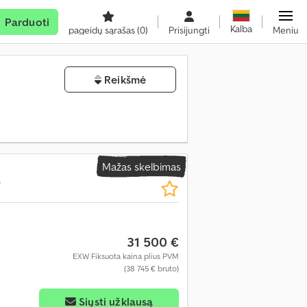
Parduoti
Kalba
pageidų sąrašas
(0)
Prisijungti
Meniu
Reikšmė
Mažas skelbimas
y
31 500 €
EXW Fiksuota kaina plius PVM
(38 745 € bruto)
Siųsti užklausą