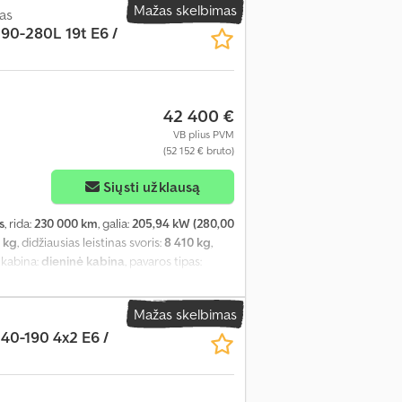
Mažas skelbimas
as
90-280L 19t E6 /
42 400 €
VB plius PVM
(52 152 € bruto)
Siųsti užklausą
s
, rida:
230 000 km
, galia:
205,94 kW (280,00
 kg
, didžiausias leistinas svoris:
8 410 kg
,
o kabina:
dieninė kabina
, pavaros tipas:
 mm
, krovinių skyriaus plotis:
2 470 mm
,
as, kruizo kontrolė, oro kondicionavimas
,
Mažas skelbimas
40-190 4x2 E6 /