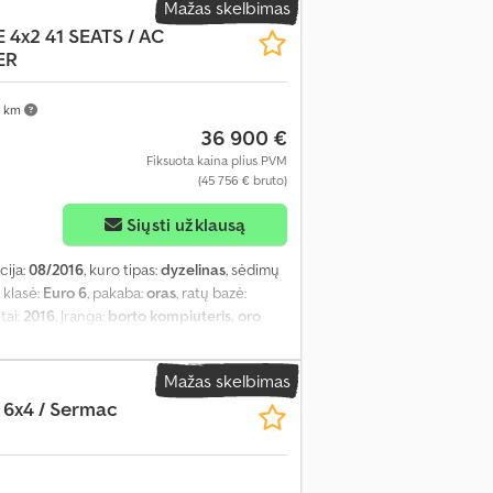
Mažas skelbimas
m
, leistina ašies apkrova (ašis 1):
2 500 kg
,
 4x2 41 SEATS / AC
ietos ilgis:
5 000 mm
, krovinių skyriaus
ER
rPlay, EBS (Elektroninė stabdžių sistema),
oninė stabilumo programa (ESP), kruizo
mas, oro pagalvė, padangų slėgio
 km
ntuvas
,
36 900 €
Fiksuota kaina plius PVM
(45 756 € bruto)
Siųsti užklausą
cija:
08/2016
, kuro tipas:
dyzelinas
, sėdimų
s klasė:
Euro 6
, pakaba:
oras
, ratų bazė:
tai:
2016
, Įranga:
borto kompiuteris, oro
Mažas skelbimas
 6x4 / Sermac