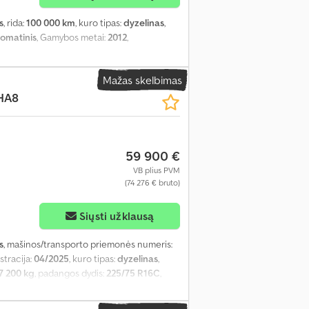
s
, rida:
100 000 km
, kuro tipas:
dyzelinas
,
tomatinis
, Gamybos metai:
2012
,
Mažas skelbimas
8HA8
59 900 €
VB plius PVM
(74 276 € bruto)
Siųsti užklausą
s
, mašinos/transporto priemonės numeris:
istracija:
04/2025
, kuro tipas:
dyzelinas
,
7 200 kg
, padangos dydis:
225/75 R16C
,
mm
, kuras:
dyzelinas
, kuro bako talpa:
100 l
,
 pakaba:
plienas
, sėdimų vietų skaičius:
3
,