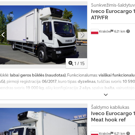
Sunkvežimis-šaldytuv
Iveco
Eurocargo 1
ATP/FR
Kraków
621 km
1
/
15
Būklė:
labai geros būklės (naudotas)
, Funkcionalumas:
visiškai funkcionalu
AG)
, pirmoji registracija:
06/2017
, kuro tipas:
dyzelinas
, tuščias svoris:
10 590
bendras svoris:
19 000 kg
, ašių konfigūracija:
2 ašys
, spalva:
balta
, vairuotoj
automatinis
, emisijos klasė:
Euro 6
, pakaba:
oras
, krovimo vietos ilgis:
9 020
krovos erdvės aukštis:
2 310 mm
, Gamybos metai:
2017
, Įranga:
aušinimo blok
Šaldymo kabliukas
Iveco
Eurocargo 1
Meat hook ref
Kraków
621 km