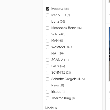
Iveco
(3 881)
Iveco Bus
(7)
Benz
(66)
Mercedes-Benz
(66)
Volvo
(64)
MAN
(55)
WesttecH
(40)
FIAT
(36)
SCANIA
(30)
Setra
(24)
SCHMITZ
(23)
Schmitz Cargobull
(22)
Ravo
(21)
Irisbus
(4)
t
Thermo King
(1)
s
Modelis: