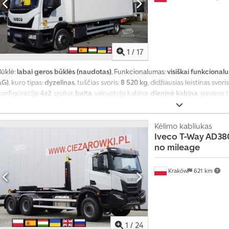
1
/
17
Būklė:
labai geros būklės (naudotas)
, Funkcionalumas:
visiškai funkcionalu
AG)
, kuro tipas:
dyzelinas
, tuščias svoris:
8 520 kg
, didžiausias leistinas svoris
konfigūracija:
4x2
, spalva:
balta
, vairuotojo kabina:
dieninė kabina
, pavaros 
pakaba:
plienas-oras
, krovimo vietos ilgis:
6 740 mm
, krovinių skyriaus plotis:
mm
, Gamybos metai:
2017
, Įranga:
Tachografas
,
Kėlimo kabliukas
Iveco
T-Way AD380
no mileage
Kraków
621 km
1
/
24