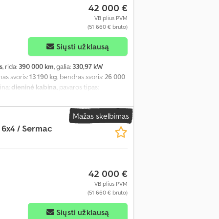
42 000 €
VB plius PVM
(51 660 € bruto)
Siųsti užklausą
s
, rida:
390 000 km
, galia:
330,97 kW
inas svoris:
13 190 kg
, bendras svoris:
26 000
bina:
dieninė kabina
, pavaros tipas:
fas, diferencialo užraktas, kruizo
Mažas skelbimas
 6x4 / Sermac
42 000 €
VB plius PVM
(51 660 € bruto)
Siųsti užklausą