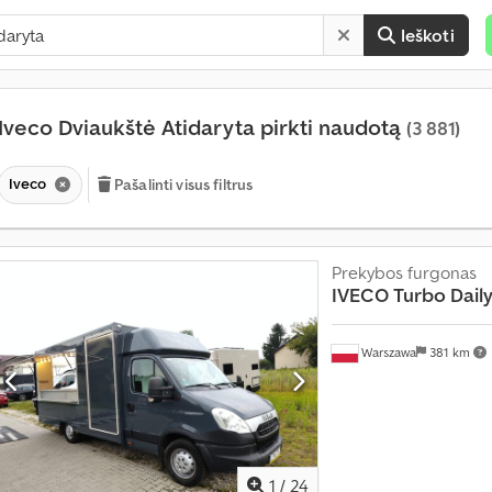
Ieškoti
Iveco Dviaukštė Atidaryta pirkti naudotą
(3 881)
Iveco
Pašalinti visus filtrus
Prekybos furgonas
IVECO
Turbo Dail
Warszawa
381 km
1
/
24