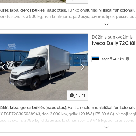
Būklė:
labai geros būklės (naudotas)
, Funkcionalumas:
visiškai funkcionalu
bendras svoris:
3 500 kg
, ašių konfigūracija:
2 ašys
, pavaros tipas:
pusiau au
Dėžinis sunkvežimis
Iveco
Daily 72C1
Laagri
467 km
1
/
11
Būklė:
labai geros būklės (naudotas)
, Funkcionalumas:
visiškai funkcionalu
ZCFCE72C305688943
, rida:
3 000 km
, galia:
129 kW (175,39 AG)
, pirmoji reg
uščias svoris:
3 755 kg
, didžiausias leistinas svoris:
3 445 kg
, bendras svoris:
padang padangų:
100 procentas
, ašių konfigūracija:
4x2
, ratų bazė:
4 750 
palva:
balta
, vairuotojo kabina:
dieninė kabina
, pavaros tipas:
automatinis
,