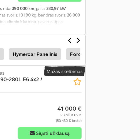
s
, rida:
390 000 km
, galia:
330,97 kW
inas svoris:
13 190 kg
, bendras svoris:
26 000
bina:
dieninė kabina
, pavaros tipas:
fas, diferencialo užraktas, kruizo
Hymercar Panelinis
Ford Transit Connect Transpor
Mažas skelbimas
as
90-280L E6 4x2 /
41 000 €
VB plius PVM
(50 430 € bruto)
Siųsti užklausą