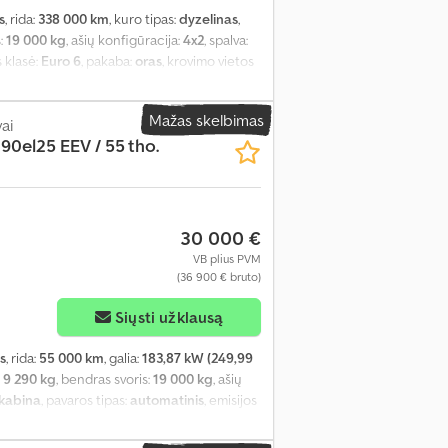
s
, rida:
338 000 km
, kuro tipas:
dyzelinas
,
s:
19 000 kg
, ašių konfigūracija:
4x2
, spalva:
s klasė:
Euro 6
, pakaba:
oras
, krovimo vietos
350 mm
, Gamybos metai:
2016
, Įranga:
borto
isų varančiųjų ratų pavara
,
Mažas skelbimas
ai
90el25 EEV / 55 tho.
30 000 €
VB plius PVM
(36 900 € bruto)
Siųsti užklausą
s
, rida:
55 000 km
, galia:
183,87 kW (249,99
:
9 290 kg
, bendras svoris:
19 000 kg
, ašių
 kabina
, pavaros tipas:
automatinis
, emisijos
s plotis:
2 460 mm
, krovos erdvės aukštis: