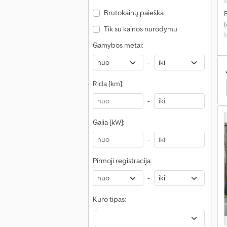
Brutokainų paieška
Tik su kainos nurodymu
Gamybos metai:
-
Rida [km]:
edes-Benz Antos
Renault D Sunkvežimiai
Daf Lf
-
Galia [kW]:
-
Pirmoji registracija:
-
Kuro tipas: