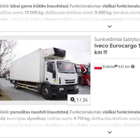
Būklė:
labai geros būklės (naudotas)
, Funkcionalumas:
visiškai funkcionalu
uščias svoris:
10 000 kg
, didžiausias leistinas svoris:
9 000 kg
, bendras svori
balta
, vairuotojo kabina:
dieninė kabina
, pavaros tipas:
automatinis
, emisijo
lgis:
8 690 mm
, krovinių skyriaus plotis:
2 460 mm
, krovos erdvės aukštis:
2 
kompiuteris, kruizo kontrolė, navigacijos sistema, oro kondicionavimas, v
Sunkvežimiai šaldytuv
Iveco
Eurocargo 1
km !!!
Kraków
621 km
1
/
24
Būklė:
paruoštas naudoti (naudotas)
, Funkcionalumas:
visiškai funkcionalu
AG)
, kuro tipas:
dyzelinas
, tuščias svoris:
9 710 kg
, didžiausias leistinas svoris
konfigūracija:
4x2
, kuras:
dyzelinas
, spalva:
balta
, vairuotojo kabina:
dieninė
lasė:
Euro 5
, pakaba:
plienas
, krovimo vietos ilgis:
8 710 mm
, krovinių skyriau
2 400 mm
, Gamybos metai:
2013
,