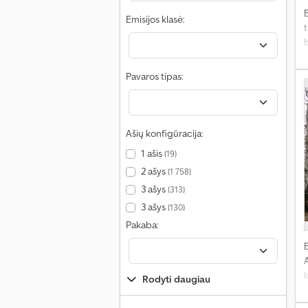
Emisijos klasė:
t
i
Pavaros tipas:
Ašių konfigūracija:
1 ašis
(19)
2 ašys
(1 758)
3 ašys
(313)
3 ašys
(130)
Pakaba:
Rodyti daugiau
k