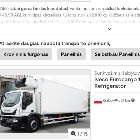
Būklė:
labai geros būklės (naudotas)
, Funkcionalumas:
visiškai funkcionalu
(449,99 AG)
, kuro tipas:
dyzelinas
, tuščias svoris:
12 810 kg
, didžiausias leist
kg
, ašių konfigūracija:
6x4
, ratų bazė:
3 500 mm
, spalva:
balta
, vairuotojo ka
mechaninis
, pakaba:
plienas
, Gamybos metai:
2009
, Įranga:
AdBlue, Tachogra
kontrolė, oro kondicionavimas
,
Atraskite daugiau naudotų transporto priemonių
Krovininis furgonas
Panelinis
Selbstbau Panelinis
Sunkvežimis-šaldytuv
Iveco
Eurocargo 1
Refrigerator
Kraków
621 km
1
/
15