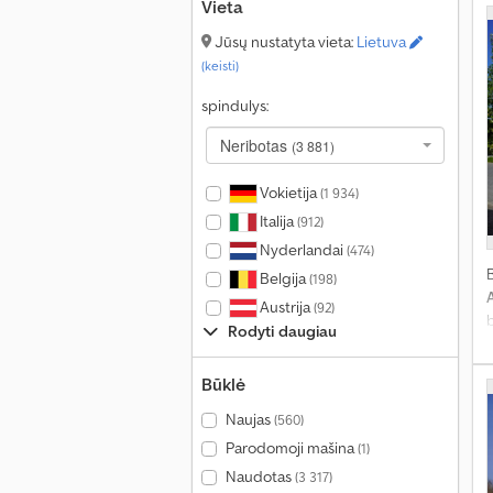
Vieta
Jūsų nustatyta vieta:
Lietuva
(keisti)
spindulys:
Neribotas
(3 881)
Vokietija
(1 934)
Italija
(912)
Nyderlandai
(474)
Belgija
(198)
Austrija
(92)
Rodyti daugiau
Būklė
Naujas
(560)
Parodomoji mašina
(1)
Naudotas
(3 317)