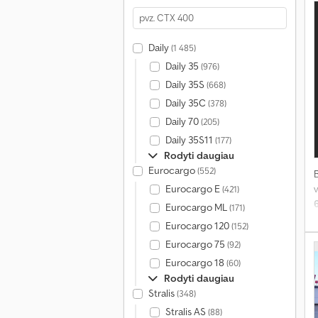
b
l
p
Daily
(1 485)
Daily 35
(976)
s
Daily 35S
(668)
Daily 35C
(378)
Daily 70
(205)
Daily 35S11
(177)
Rodyti daugiau
Eurocargo
(552)
Eurocargo E
v
(421)
Eurocargo ML
(171)
Eurocargo 120
(152)
Eurocargo 75
(92)
Eurocargo 18
(60)
Rodyti daugiau
Stralis
(348)
Stralis AS
(88)