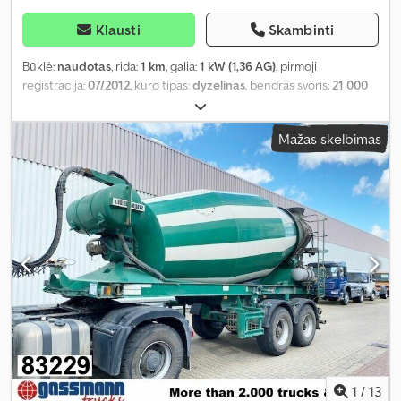
Klausti
Skambinti
Būklė:
naudotas
, rida:
1 km
, galia:
1 kW (1,36 AG)
, pirmoji
registracija:
07/2012
, kuro tipas:
dyzelinas
, bendras svoris:
21 000
kg
, ašių konfigūracija:
3 ašys
, kita apžiūra (TÜV):
08/2028
, spalva:
žalia
, pavaros tipas:
mechaninis
, emisijos klasė:
Euro 5
, Gamybos
Mažas skelbimas
metai:
2012
, Įranga:
ABS, oro kondicionavimas
,
1
/
13