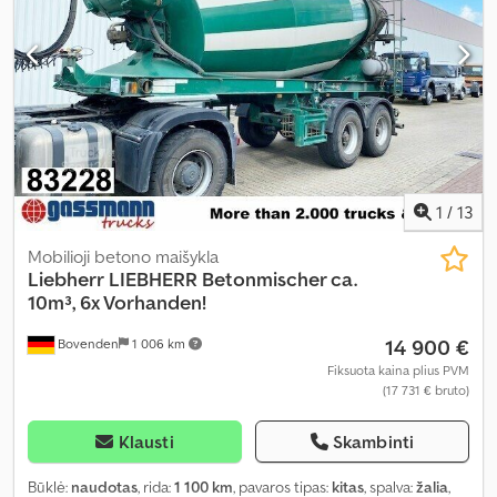
1
/
13
Mobilioji betono maišykla
Liebherr
LIEBHERR Betonmischer ca.
10m³, 6x Vorhanden!
14 900 €
Bovenden
1 006 km
Fiksuota kaina plius PVM
(17 731 € bruto)
Klausti
Skambinti
Būklė:
naudotas
, rida:
1 100 km
, pavaros tipas:
kitas
, spalva:
žalia
,