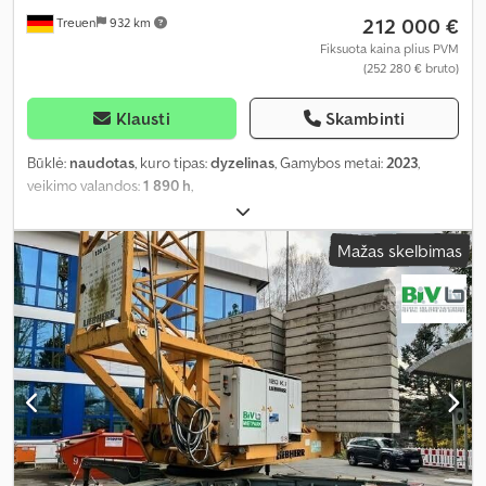
212 000 €
Treuen
932 km
Fiksuota kaina plius PVM
(252 280 € bruto)
Klausti
Skambinti
Būklė:
naudotas
, kuro tipas:
dyzelinas
, Gamybos metai:
2023
,
veikimo valandos:
1 890 h
,
Mažas skelbimas