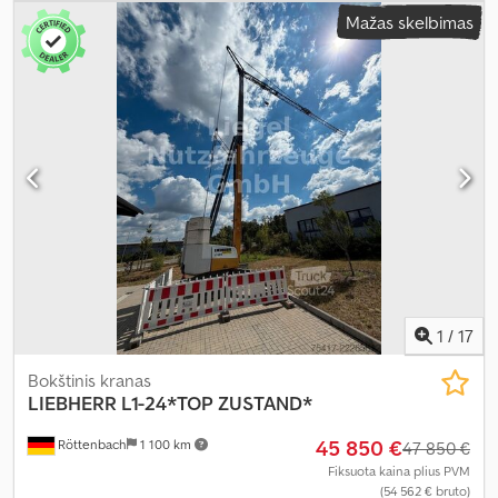
Mažas skelbimas
1
/
17
Bokštinis kranas
LIEBHERR
L1-24*TOP ZUSTAND*
45 850 €
Röttenbach
1 100 km
47 850 €
Fiksuota kaina plius PVM
(54 562 € bruto)