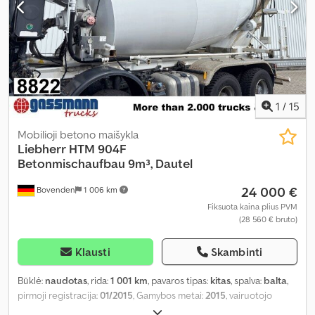
1
/
15
Mobilioji betono maišykla
Liebherr
HTM 904F
Betonmischaufbau 9m³, Dautel
24 000 €
Bovenden
1 006 km
Fiksuota kaina plius PVM
(28 560 € bruto)
Klausti
Skambinti
Būklė:
naudotas
, rida:
1 001 km
, pavaros tipas:
kitas
, spalva:
balta
,
pirmoji registracija:
01/2015
, Gamybos metai:
2015
, vairuotojo
kabina:
kitas
,