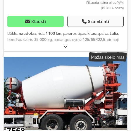
Fiksuota kaina plius PVM
(15 351 € bruto)
Klausti
Skambinti
Būklė:
naudotas
, rida:
1 100 km
, pavaros tipas:
kitas
, spalva:
žalia
,
bendras svoris:
35 000 kg
, padangos dydis:
425/65R22,5
, pirmoji
registracija:
02/2009
, pakaba:
oras
, vairuotojo kabina:
kitas
, ratų
bazė:
1 300 mm
, Įranga:
ABS
,
Mažas skelbimas