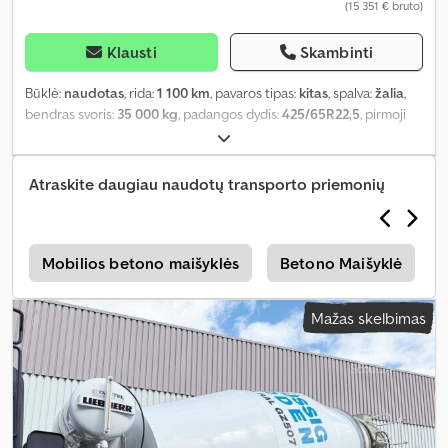
(15 351 € bruto)
Klausti
Skambinti
Būklė:
naudotas
, rida:
1 100 km
, pavaros tipas:
kitas
, spalva:
žalia
,
bendras svoris:
35 000 kg
, padangos dydis:
425/65R22,5
, pirmoji
registracija:
05/2009
, pakaba:
oras
, krovinio erdvės tūris:
10 m³
,
vairuotojo kabina:
kitas
, ratų bazė:
1 300 mm
, Įranga:
ABS
,
Atraskite daugiau naudotų transporto priemonių
s
Mobilios betono maišyklės
Betono Maišyklė
Mažas skelbimas