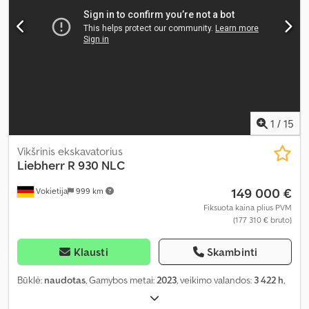
1
/
15
Vikšrinis ekskavatorius
Liebherr
R 930 NLC
149 000 €
Vokietija
999 km
Fiksuota kaina plius PVM
(177 310 € bruto)
Klausti
Skambinti
Būklė:
naudotas
, Gamybos metai:
2023
, veikimo valandos:
3 422 h
,