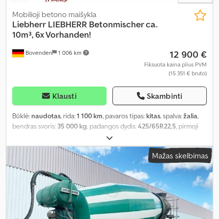
Mobilioji betono maišykla
Liebherr
LIEBHERR Betonmischer ca.
10m³, 6x Vorhanden!
12 900 €
Bovenden
1 006 km
Fiksuota kaina plius PVM
(15 351 € bruto)
Klausti
Skambinti
Būklė:
naudotas
, rida:
1 100 km
, pavaros tipas:
kitas
, spalva:
žalia
,
bendras svoris:
35 000 kg
, padangos dydis:
425/65R22,5
, pirmoji
registracija:
03/2009
, pakaba:
oras
, krovinio erdvės tūris:
10 m³
,
vairuotojo kabina:
kitas
, ratų bazė:
1 300 mm
, Įranga:
ABS
,
Mažas skelbimas