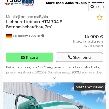
1
/
10
Mobilioji betono maišykla
Liebherr
Liebherr HTM 704 F
Betonmischaufbau, 7m³,
14 900 €
Bovenden
1 006 km
Fiksuota kaina plius PVM
(17 731 € bruto)
Klausti
Skambinti
Būklė:
naudotas
, rida:
1 001 km
, pavaros tipas:
kitas
, spalva:
balta
,
pirmoji registracija:
01/2009
, Gamybos metai:
2009
, krovinio erdvės
tūris:
7 m³
, vairuotojo kabina:
kitas
,
Mažas skelbimas