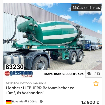
Mažas skelbimas
1
/
13
Mobilioji betono maišykla
Liebherr
LIEBHERR Betonmischer ca.
10m³, 6x Vorhanden!
12 900 €
Bovenden
1 006 km