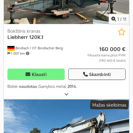
1
/
11
Bokštinis kranas
Liebherr
120K.1
160 000 €
Bindlach / OT Bindlacher Berg
1 007 km
Fiksuota kaina plius PVM
(190 400 € bruto)
Klausti
Skambinti
Būklė:
naudotas
, Gamybos metai:
2014
,
Mažas skelbimas