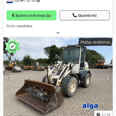
Uden
1 267 km
Kainos informacija
Skambinti
Būklė:
naudotas
,
Mažas skelbimas
1
/
12