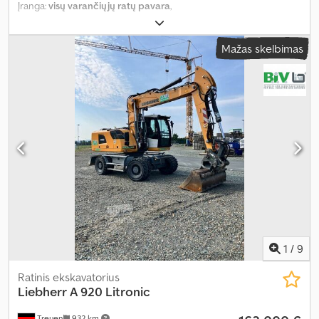
Įranga:
visų varančiųjų ratų pavara
,
Mažas skelbimas
1
/
9
Ratinis ekskavatorius
Liebherr
A 920 Litronic
Treuen
932 km