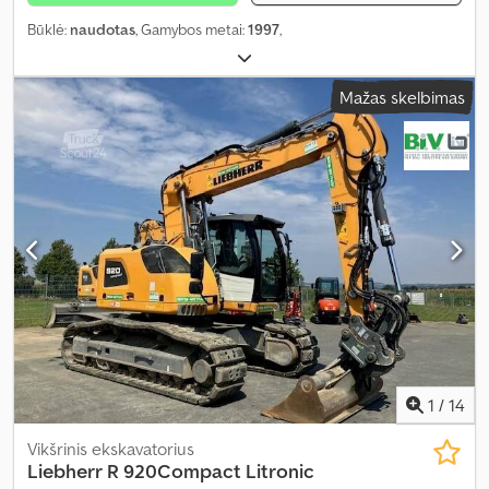
Būklė:
naudotas
, Gamybos metai:
1997
,
Mažas skelbimas
1
/
14
Vikšrinis ekskavatorius
Liebherr
R 920Compact Litronic