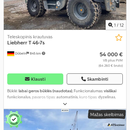
1
/
12
Teleskopinis krautuvas
Liebherr
T 46-7s
54 000 €
Döbeln
845 km
VB plius PVM
(64 260 € bruto)
Klausti
Skambinti
Būklė:
labai geros būklės (naudotas)
, Funkcionalumas:
visiškai
funkcionalus
, pavaros tipas:
automatinis
, kuro tipas:
dyzelinas
,
padang padangų:
100 procentas
, ašių konfigūracija:
4x2
, Gamybos
metai:
2022
, veikimo valandos:
4 135 h
, mašinos/transporto
Mažas skelbimas
priemonės numeris:
VAUZ1706VAT024160
, Įranga:
griebtuvo
hidraulika, hidraulinis kūjis, standartinis kaušas, suodžių filtras
,