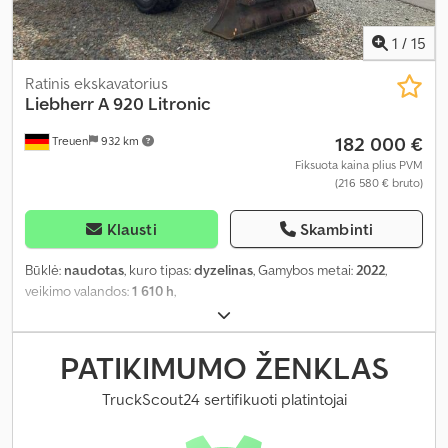
1
/
15
Ratinis ekskavatorius
Liebherr
A 920 Litronic
182 000 €
Treuen
932 km
Fiksuota kaina plius PVM
(216 580 € bruto)
Klausti
Skambinti
Būklė:
naudotas
, kuro tipas:
dyzelinas
, Gamybos metai:
2022
,
veikimo valandos:
1 610 h
,
PATIKIMUMO ŽENKLAS
TruckScout24 sertifikuoti platintojai