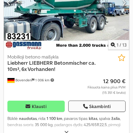
1
/
13
Mobilioji betono maišykla
Liebherr
LIEBHERR Betonmischer ca.
10m³, 6x Vorhanden!
12 900 €
Bovenden
1 006 km
Fiksuota kaina plius PVM
(15 351 € bruto)
Klausti
Skambinti
Būklė:
naudotas
, rida:
1 100 km
, pavaros tipas:
kitas
, spalva:
žalia
,
bendras svoris:
35 000 kg
, padangos dydis:
425/65R22,5
, pirmoji
registracija:
04/2009
, pakaba:
oras
, krovinio erdvės tūris:
10 m³
,