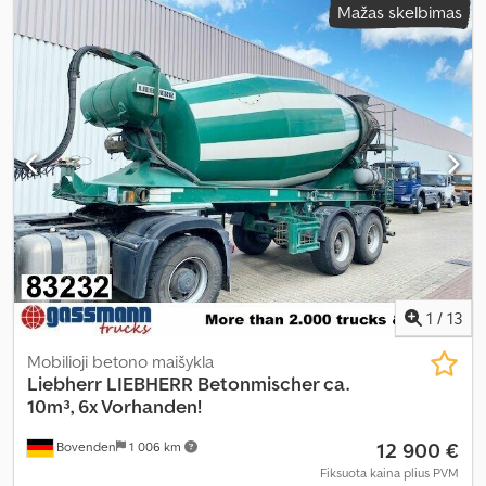
Mažas skelbimas
1
/
13
Mobilioji betono maišykla
Liebherr
LIEBHERR Betonmischer ca.
10m³, 6x Vorhanden!
12 900 €
Bovenden
1 006 km
Fiksuota kaina plius PVM