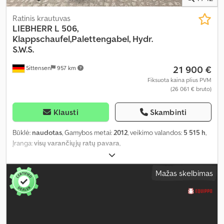
Ratinis krautuvas
LIEBHERR
L 506,
Klappschaufel,Palettengabel, Hydr.
S.W.S.
21 900 €
Sittensen
957 km
Fiksuota kaina plius PVM
(26 061 € bruto)
Klausti
Skambinti
Būklė:
naudotas
, Gamybos metai:
2012
, veikimo valandos:
5 515 h
,
Įranga:
visų varančiųjų ratų pavara
,
Mažas skelbimas