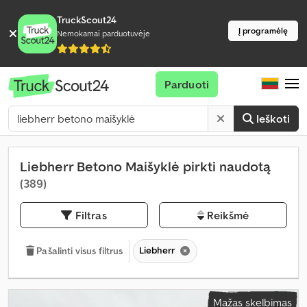
TruckScout24
Į programėlę
Nemokamai parduotuvėje
Parduoti
Ieškoti
Liebherr Betono Maišyklė pirkti naudotą
(389)
Filtras
Reikšmė
Liebherr
Pašalinti visus filtrus
Mažas skelbimas