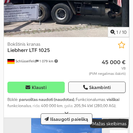
1
/
10
Bokštinis kranas
Liebherr
LTF 1025
45 000 €
Schlüsselfeld
1 079 km
VB
(PVM negalimas išskirti)
Klausti
Skambinti
Būklė:
paruoštas naudoti (naudotas)
, Funkcionalumas:
visiškai
funkcionalus
, rida:
400 000 km
, galia:
205,94 kW (280,00 AG)
,
pavaros tipas:
mechaninis
, kuro tipas:
dyzelinas
, bendras svoris:
26 000 kg
, tuščias svoris:
26 000 kg
, didžiausias leistinas svoris:
Išsaugoti paiešką
Mažas skelbimas
26 000 kg
, padangos dydis:
13/22,5
, ašių konfigūracija:
3 ašys
, kita
apžiūra (TÜV):
03/2027
, emisijos klasė:
Euro 5
, stabdžiai:
kitas
,