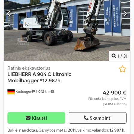
1
/
31
Ratinis ekskavatorius
LIEBHERR
A 904 C Litronic
Mobilbagger *12.987h
42 900 €
Kaufungen
1 042 km
Fiksuota kaina plius PVM
(51 051 € bruto)
Klausti
Skambinti
Būklė:
naudotas
, Gamybos metai:
2011
, veikimo valandos:
12 987 h
,