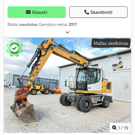
Klausti
Skambinti
Būklė:
naudotas
, Gamybos metai:
2017
,
Mažas skelbimas
1
/
19