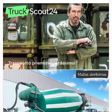
vairuotojo kabina:
kitas
, ratų bazė:
1 300 mm
, Įranga:
ABS
,
Transporto priemonė pardavimui?
Sukurti skelbimą
Mažas skelbimas