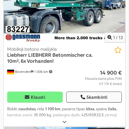
1
/
13
Mobilioji betono maišykla
Liebherr
LIEBHERR Betonmischer ca.
10m³, 6x Vorhanden!
14 900 €
Bovenden
1 006 km
Fiksuota kaina plius PVM
(17 731 € bruto)
Klausti
Skambinti
Būklė:
naudotas
, rida:
1 100 km
, pavaros tipas:
kitas
, spalva:
žalia
,
bendras svoris:
35 000 kg
, padangos dydis:
425/65R22,5
, pirmoji
registracija:
01/2011
, pakaba:
oras
, vairuotojo kabina:
kitas
, ratų
bazė:
1 300 mm
, Įranga:
ABS
,