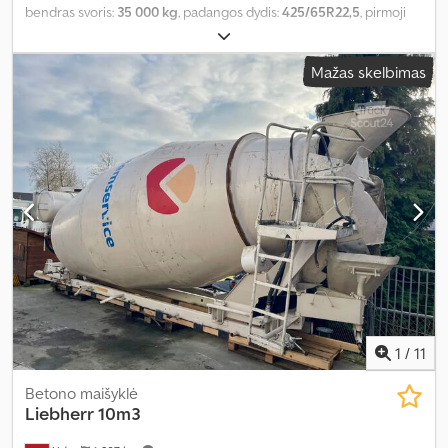
bendras svoris:
35 000 kg
, padangos dydis:
425/65R22,5
, pirmoji
registracija:
03/2009
, pakaba:
oras
, vairuotojo kabina:
kitas
, ratų
bazė:
1 300 mm
, Įranga:
ABS
,
Mažas skelbimas
1
/
11
Betono maišyklė
Liebherr
10m3