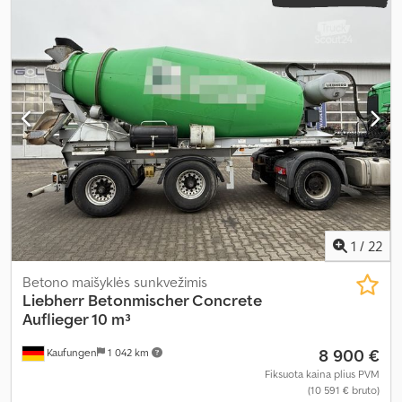
1
/
22
Betono maišyklės sunkvežimis
Liebherr
Betonmischer Concrete
Auflieger 10 m³
8 900 €
Kaufungen
1 042 km
Fiksuota kaina plius PVM
(10 591 € bruto)