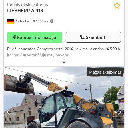
Ratinis ekskavatorius
LIEBHERR
A 918
Röttenbach
1 100 km
Kainos informacija
Skambinti
Būklė:
naudotas
, Gamybos metai:
2014
, veikimo valandos:
14 509 h
,
Įranga:
visų varančiųjų ratų pavara
,
Mažas skelbimas