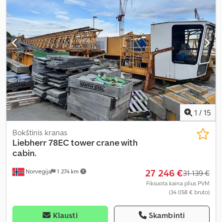
1
/
15
Bokštinis kranas
Liebherr
78EC tower crane with
cabin.
27 246 €
Norvegija
1 274 km
31 139 €
Fiksuota kaina plius PVM
(34 058 € bruto)
Klausti
Skambinti