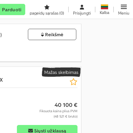
Parduoti
Kalba
pageidų sąrašas
(0)
Prisijungti
Meniu
)
Reikšmė
Mažas skelbimas
X
40 100 €
Fiksuota kaina plius PVM
(48 521 € bruto)
Siųsti užklausą