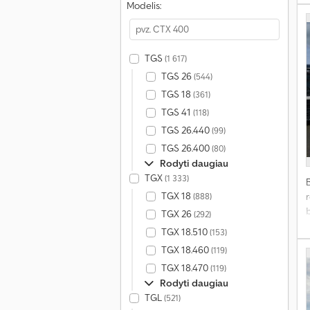
D
Modelis:
TGS
(1 617)
TGS 26
(544)
v
s
TGS 18
(361)
TGS 41
(118)
3
TGS 26.440
(99)
k
TGS 26.400
(80)
Rodyti daugiau
I
TGX
(1 333)
s
I
TGX 18
(888)
r
TGX 26
(292)
TGX 18.510
(153)
D
TGX 18.460
(119)
TGX 18.470
(119)
Rodyti daugiau
TGL
(521)