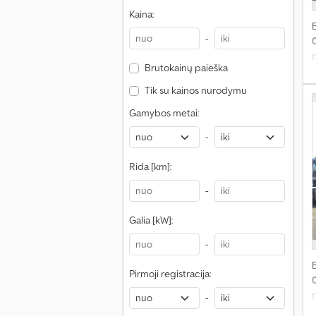
Kaina:
-
p
Brutokainų paieška
k
Tik su kainos nurodymu
Gamybos metai:
-
v
Rida [km]:
s
-
3
k
Galia [kW]:
-
B
l
Pirmoji registracija:
f
i
p
-