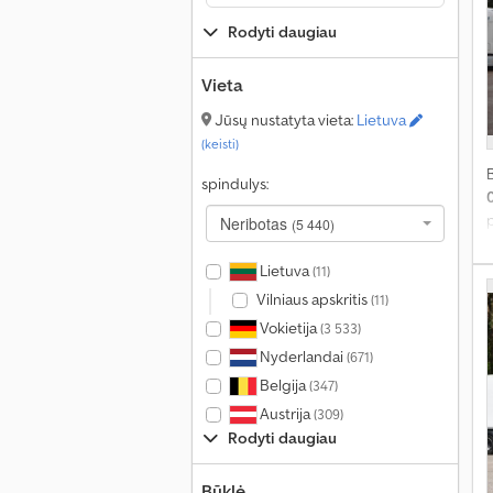
Rodyti daugiau
s
c
n
Vieta
R
Jūsų nustatyta vieta:
Lietuva
m
(keisti)
M
i
spindulys:
D
d
p
Neribotas
(5 440)
P
i
E
Lietuva
(11)
Vilniaus apskritis
(11)
Vokietija
(3 533)
Nyderlandai
(671)
Belgija
(347)
v
Austrija
(309)
s
Rodyti daugiau
D
3
Būklė