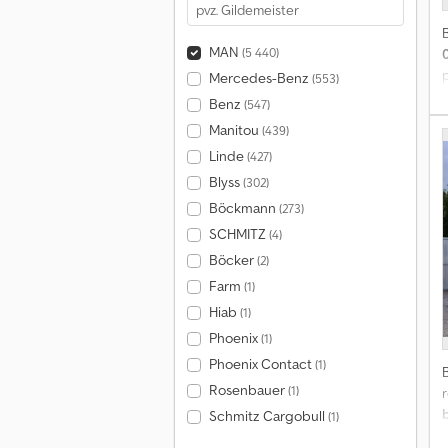
MAN
(5 440)
p
Mercedes-Benz
(553)
Benz
(547)
k
Manitou
(439)
Linde
(427)
Blyss
(302)
Böckmann
(273)
v
SCHMITZ
(4)
s
Böcker
(2)
3
Farm
(1)
k
Hiab
(1)
Phoenix
(1)
I
Phoenix Contact
(1)
s
f
Rosenbauer
(1)
r
Schmitz Cargobull
(1)