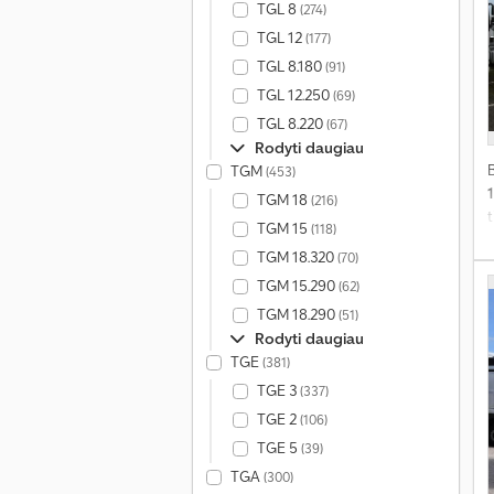
(
TGL 8
(274)
i
TGL 12
(177)
TGL 8.180
(91)
TGL 12.250
(69)
3
K
TGL 8.220
(67)
p
Rodyti daugiau
ž
TGM
(453)
TGM 18
(216)
v
t
TGM 15
(118)
v
TGM 18.320
(70)
t
TGM 15.290
(62)
TGM 18.290
(51)
Rodyti daugiau
TGE
(381)
š
TGE 3
(337)
C
TGE 2
(106)
TGE 5
(39)
3
TGA
(300)