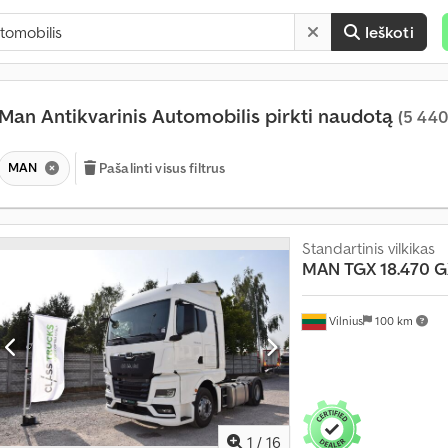
Ieškoti
Man Antikvarinis Automobilis pirkti naudotą
(5 440
MAN
Pašalinti visus filtrus
Standartinis vilkikas
MAN
TGX 18.470 G
Vilnius
100 km
1
/
16