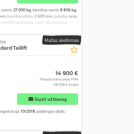
s svoris:
27 000 kg
, bendras svoris:
8 806 kg
,
 mm
, bendras plotis:
2 600 mm
, pakaba:
oras
,
priežiūros istorija, vairo stiprintuvas
,
is/elektrinis, komplekte i-Box, su duomenų
Informacija Djdpfx Acezrkzysmjck Priekinė
Mažas skelbimas
 5 mm Galinė kairė - 5 mm Galinė dešinė - 5
abė
ard Taillift
14 900 €
Fiksuota kaina plius PVM
(18 029 € bruto)
Siųsti užklausą
 registracija:
10/2018
, padangos dydis: