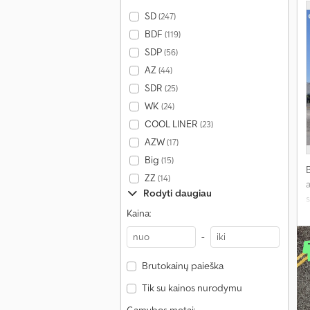
SD
(247)
BDF
(119)
SDP
(56)
AZ
(44)
SDR
(25)
WK
(24)
COOL LINER
(23)
AZW
(17)
Big
(15)
ZZ
(14)
a
Rodyti daugiau
s
Kaina:
T
p
-
l
Brutokainų paieška
Tik su kainos nurodymu
V