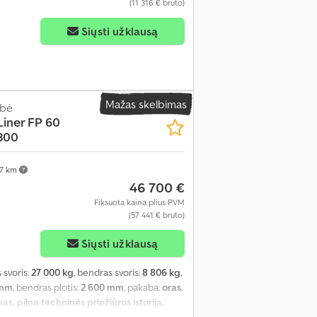
(11 316 € bruto)
klų dėžė 24 euro padėklams Padangų
13 mm Vidurinė dešinė - 13 mm Galinė kairė -
Siųsti užklausą
Mažas skelbimas
abė
iner FP 60
300
7 km
46 700 €
Fiksuota kaina plius PVM
(57 441 € bruto)
Siųsti užklausą
s svoris:
27 000 kg
, bendras svoris:
8 806 kg
,
 mm
, bendras plotis:
2 600 mm
, pakaba:
oras
,
as, pilna techninės priežiūros istorija,