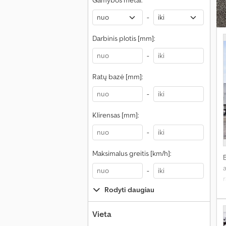
Gamybos metai:
-
Darbinis plotis [mm]:
-
Ratų bazė [mm]:
-
Klirensas [mm]:
-
Maksimalus greitis [km/h]:
a
-
v
Rodyti daugiau
d
a
Vieta
m