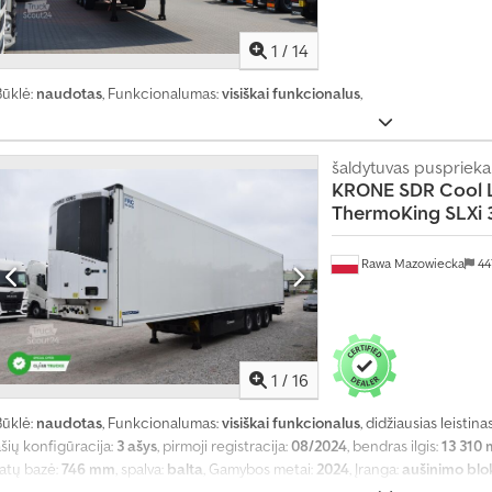
Bendras automobilio svoris: 39 000 kg Savas svoris - 8 813 kg 3 ašys Padė
nformacija Priekinė kairė - 13 mm Priekinė dešinė - 12 mm Vidurinė kairė - 
1
/
14
11 mm Galinė dešinė - 12 mm
Būklė:
naudotas
, Funkcionalumas:
visiškai funkcionalus
,
šaldytuvas puspriek
KRONE
SDR Cool L
ThermoKing SLXi 
Rawa Mazowiecka
44
1
/
16
Būklė:
naudotas
, Funkcionalumas:
visiškai funkcionalus
, didžiausias leistina
šių konfigūracija:
3 ašys
, pirmoji registracija:
08/2024
, bendras ilgis:
13 310
ratų bazė:
746 mm
, spalva:
balta
, Gamybos metai:
2024
, Įranga:
aušinimo blok