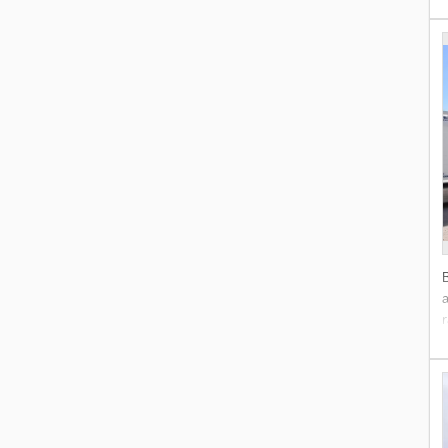
v
(
D
R
p
a
v
(
6
u