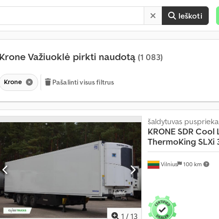
Ieškoti
Krone Važiuoklė pirkti naudotą
(1 083)
Krone
Pašalinti visus filtrus
šaldytuvas puspriek
KRONE
SDR Cool L
ThermoKing SLXi 
Vilnius
100 km
1
/
13