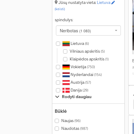
Jūsų nustatyta vieta:
Lietuva
R
(keisti)
A
spindulys:
r
Neribotas
(1 083)
Lietuva
(6)
Vilniaus apskritis
(5)
Klaipėdos apskritis
(1)
Vokietija
a
(750)
s
Nyderlandai
(154)
Austrija
(57)
d
Danija
(29)
v
Rodyti daugiau
b
el Puspriekabės
Kögel Platforma
Kögel Dėžinis
V
Būklė
p
Naujas
(96)
I
Naudotas
(987)