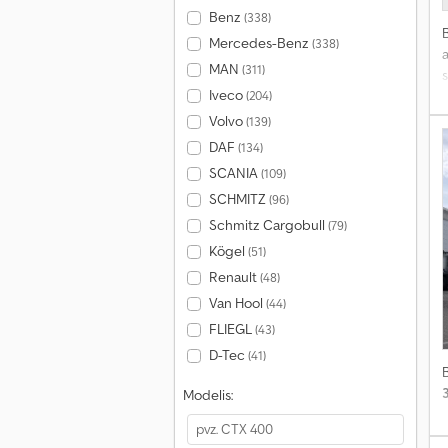
Benz
(338)
Mercedes-Benz
(338)
a
MAN
(311)
s
Iveco
(204)
Volvo
(139)
k
DAF
(134)
SCANIA
(109)
SCHMITZ
(96)
Schmitz Cargobull
(79)
Kögel
(51)
Renault
(48)
Van Hool
(44)
FLIEGL
(43)
D-Tec
(41)
Modelis: