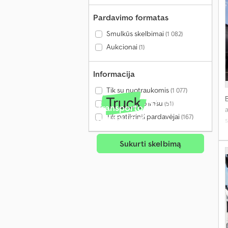
Pardavimo formatas
Smulkūs skelbimai
(1 082)
Aukcionai
(1)
Informacija
Tik su nuotraukomis
(1 077)
Tik su vaizdo įrašu
(51)
Transporto priemonė
a
Tik patikrinti pardavėjai
pardavimui?
(167)
s
Sukurti skelbimą
b
d
2
p
C
a
v