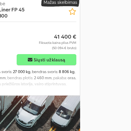
Mažas skelbimas
abė
iner FP 45
300
41 400 €
Fiksuota kaina plius PVM
(50 094 € bruto)
Siųsti užklausą
s svoris:
27 000 kg
, bendras svoris:
8 806 kg
,
 mm
, bendras plotis:
2 460 mm
, pakaba:
oras
,
priežiūros istorija, vairo stiprintuvas
,
50, dyzelinis/elektrinis,. įskaitant
ių aliuminio vyriai kiekvienoje durų pusėje;
x450 mm. Kuro bakas plastikinis, maždaug 240
R22,5. Vidinis ilgis: 13311 mm. Vidinis plotis:
36 euro padėklams. Važiuoklė MB 7350 NOVA
riekinėje sienelėje, kairėje pusėje.
adangų Informacija Priekinė kairė - 8 mm