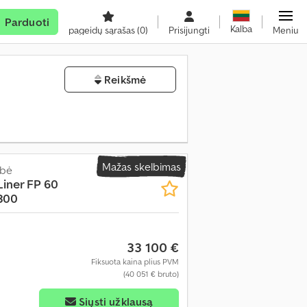
Parduoti
Kalba
pageidų sąrašas
(0)
Prisijungti
Meniu
Reikšmė
Mažas skelbimas
abė
iner FP 60
300
33 100 €
Fiksuota kaina plius PVM
(40 051 € bruto)
Siųsti užklausą