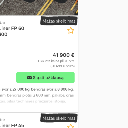
rinė dešinė - 13 mm Galinė kairė - 9 mm
Mažas skelbimas
abė
iner FP 60
300
41 900 €
Fiksuota kaina plius PVM
(50 699 € bruto)
Siųsti užklausą
s svoris:
27 000 kg
, bendras svoris:
8 806 kg
,
 mm
, bendras plotis:
2 600 mm
, pakaba:
oras
,
s, pilna techninės priežiūros istorija,
Thermo King SLX i 300-50,
o dvigubos galinės durelės, 3 dalių
Mažas skelbimas
sėje už ašių, matmenys apytiksl. 650x490x450
abė
iner FP 45
tis su cilindro spyna. Padangos - 6 x 385/65