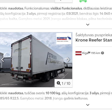
Būklė:
naudotas
, Funkcionalumas:
visiškai funkcionalus
, didžiausias leistina
šių konfigūracija:
3 ašys
, pirmoji registracija:
03/2021
, bendras ilgis:
14 040
palva:
balta
, Gamybos metai:
2021
, Įranga:
aušinimo blokas, pilna techninės 
Techninės specifikacijos Aušinimo blokas Thermo King SLX i 300-50, dyzelin
įrašymu KRONE ašys su pneumatine pakaba ir diskiniais stabdžiais Padangų 
airė - 5 mm Priekinė dešinė - 5 mm Vidurinė kairė - 5 mm Vidurinė dešinė -
Šaldytuvas puspriek
Krone
Reefer Stand
mm
Riga
195 km
1
/
10
T
Būklė:
naudotas
, tuščias svoris:
10 100 kg
, ašių konfigūracija:
3 ašys
, pirmoji
r
385/65 R22,5
, Gamybos metai:
2018
, Įranga:
galinis keltuvas
,
a
n