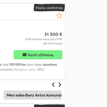
Mažas skelbimas
y
31 500 €
EXW Fiksuota kaina plius PVM
(38 745 € bruto)
Siųsti užklausą
s
, rida:
100 000 km
, kuro tipas:
dyzelinas
,
tomatinis
, Gamybos metai:
2012
,
Mercedes-Benz Antos Komunalinės Paslaugos
Merc