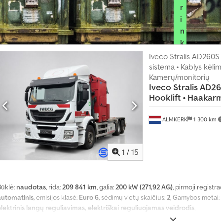
r
i
n
k
i
Iveco Stralis AD260S
t
sistema • Kablys kėli
Kamerų/monitorių
e
Iveco
Stralis AD2
p
Hooklift • Haakarm
r
e
ALMKERK
1 300 km
k
y
b
1
/
15
i
n
i
Būklė:
naudotas
, rida:
209 841 km
, galia:
200 kW (271,92 AG)
, pirmoji registra
n
automatinis
, emisijos klasė:
Euro 6
, sėdimų vietų skaičius:
2
, Gamybos metai:
k
elektrinis langų reguliavimas, elektriškai reguliuojamas veidrodis
,
o