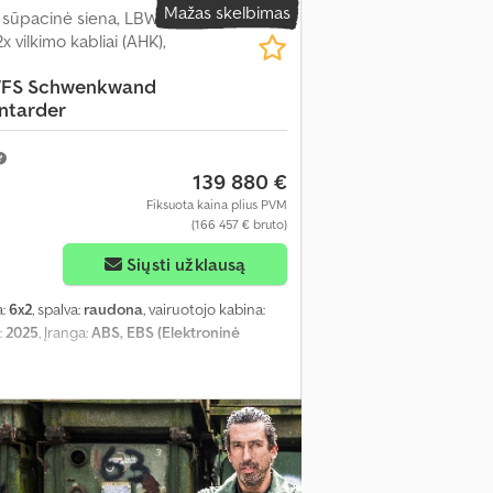
Mažas skelbimas
sūpacinė siena, LBW
 vilkimo kabliai (AHK),
/FS Schwenkwand
ntarder
139 880 €
Fiksuota kaina plius PVM
(166 457 € bruto)
Siųsti užklausą
a:
6x2
, spalva:
raudona
, vairuotojo kabina:
:
2025
, Įranga:
ABS, EBS (Elektroninė