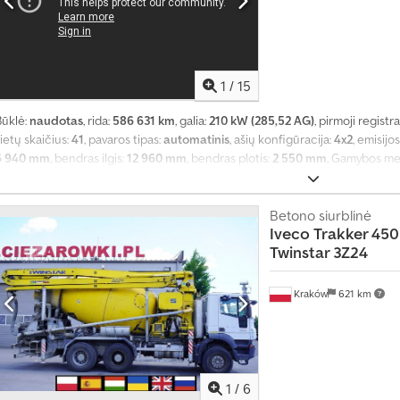
tebėsena, pilna techninės priežiūros istorija, trauki kontrolė, vairo stipri
1
/
15
Būklė:
naudotas
, rida:
586 631 km
, galia:
210 kW (285,52 AG)
, pirmoji registra
ietų skaičius:
41
, pavaros tipas:
automatinis
, ašių konfigūracija:
4x2
, emisijo
6 940 mm
, bendras ilgis:
12 960 mm
, bendras plotis:
2 550 mm
, Gamybos me
kondicionavimas
,
Betono siurblinė
Iveco
Trakker 450
Twinstar 3Z24
Kraków
621 km
1
/
6