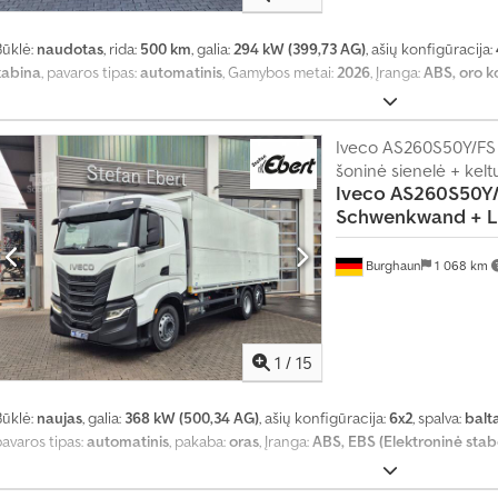
i
a
Būklė:
naudotas
, rida:
500 km
, galia:
294 kW (399,73 AG)
, ašių konfigūracija:
u
kabina
, pavaros tipas:
automatinis
, Gamybos metai:
2026
, Įranga:
ABS, oro 
n
e
i
4
Iveco AS260S50Y/FS
m
šoninė sienelė + keltu
i
Iveco
AS260S50Y/
l
Schwenkwand + L
i
j
Burghaun
1 068 km
o
n
a
m
s
1
/
15
s
u
Būklė:
naujas
, galia:
368 kW (500,34 AG)
, ašių konfigūracija:
6x2
, spalva:
balt
s
i
avaros tipas:
automatinis
, pakaba:
oras
, Įranga:
ABS, EBS (Elektroninė stab
d
o