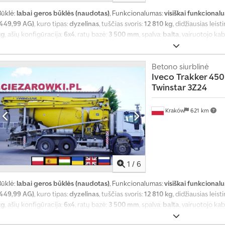
Būklė:
labai geros būklės (naudotas)
, Funkcionalumas:
visiškai funkcionalu
(449,99 AG)
, kuro tipas:
dyzelinas
, tuščias svoris:
12 810 kg
, didžiausias leist
kg
, ašių konfigūracija:
6x4
, ratų bazė:
3 500 mm
, spalva:
balta
, vairuotojo ka
mechaninis
, pakaba:
plienas
, Gamybos metai:
2009
, Įranga:
AdBlue, Tachogra
kontrolė, oro kondicionavimas
,
Betono siurblinė
Iveco
Trakker 450
Twinstar 3Z24
Kraków
621 km
1
/
6
Būklė:
labai geros būklės (naudotas)
, Funkcionalumas:
visiškai funkcionalu
(449,99 AG)
, kuro tipas:
dyzelinas
, tuščias svoris:
12 810 kg
, didžiausias leist
kg
, ašių konfigūracija:
6x4
, ratų bazė:
3 500 mm
, spalva:
balta
, vairuotojo ka
mechaninis
, pakaba:
plienas
, Gamybos metai:
2009
, Įranga:
AdBlue, Tachogra