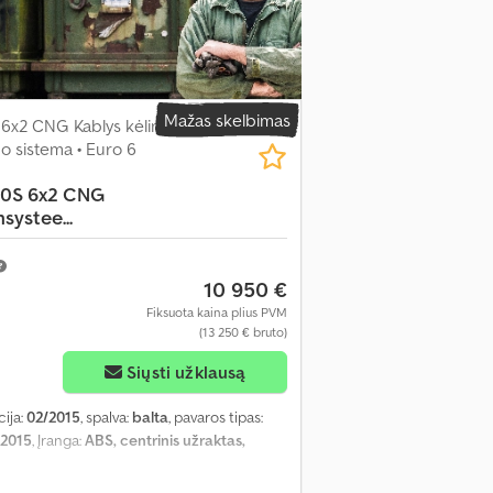
Mažas skelbimas
 6x2 CNG Kablys kėlimo
mo sistema • Euro 6
60S 6x2 CNG
systee...
10 950 €
Fiksuota kaina plius PVM
(13 250 € bruto)
Siųsti užklausą
cija:
02/2015
, spalva:
balta
, pavaros tipas:
2015
, Įranga:
ABS, centrinis užraktas,