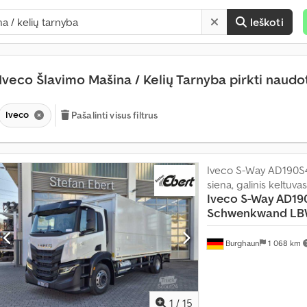
Ieškoti
Iveco Šlavimo Mašina / Kelių Tarnyba pirkti naud
Iveco
Pašalinti visus filtrus
P
a
r
Iveco S-Way AD190S
d
siena, galinis keltuvas
a
Iveco
S-Way AD19
v
Schwenkwand LB
i
m
a
Burghaun
1 068 km
s
d
a
u
1
/
15
g