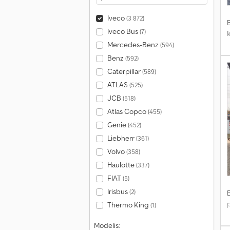
Iveco
(3 872)
Iveco Bus
(7)
Mercedes-Benz
(594)
Benz
(592)
Caterpillar
(589)
ATLAS
(525)
JCB
(518)
Atlas Copco
(455)
Genie
(452)
Liebherr
(361)
Volvo
(358)
Haulotte
(337)
FIAT
(5)
Irisbus
(2)
p
Thermo King
(1)
Modelis: