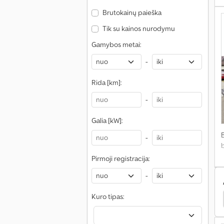
Brutokainų paieška
Tik su kainos nurodymu
Gamybos metai:
-
Rida [km]:
-
Galia [kW]:
-
Pirmoji registracija:
-
Kuro tipas:
i
Unimog Vejapjovė
Unimog Kraunami Vagonai