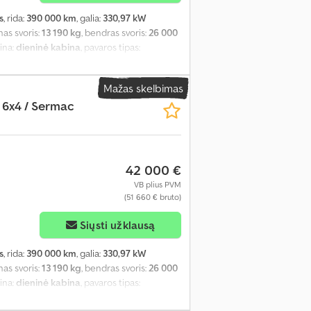
s
, rida:
390 000 km
, galia:
330,97 kW
inas svoris:
13 190 kg
, bendras svoris:
26 000
bina:
dieninė kabina
, pavaros tipas:
fas, diferencialo užraktas, kruizo
Mažas skelbimas
 6x4 / Sermac
42 000 €
VB plius PVM
(51 660 € bruto)
Siųsti užklausą
s
, rida:
390 000 km
, galia:
330,97 kW
inas svoris:
13 190 kg
, bendras svoris:
26 000
bina:
dieninė kabina
, pavaros tipas:
fas, diferencialo užraktas, kruizo