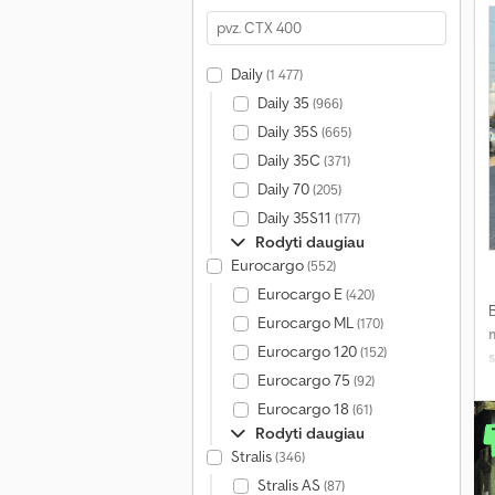
Daily
(1 477)
Daily 35
(966)
Daily 35S
(665)
Daily 35C
(371)
Daily 70
(205)
Daily 35S11
(177)
Rodyti daugiau
Eurocargo
(552)
Eurocargo E
(420)
Eurocargo ML
(170)
Eurocargo 120
(152)
Eurocargo 75
(92)
Eurocargo 18
(61)
Rodyti daugiau
Stralis
(346)
Stralis AS
(87)