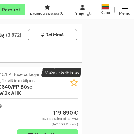
Parduoti
Kalba
pageidų sąrašas
(0)
Prisijungti
Meniu
otą
(3 872)
Reikšmė
Mažas skelbimas
40/FP Böse sukiojama
, 2x vilkimo kilpos
0S40/FP Böse
W 2x AHK
119 890 €
Fiksuota kaina plius PVM
(142 669 € bruto)