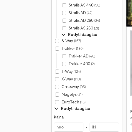
Stralis AS 440
(50)
Stralis AD
(42)
Stralis AD 260
(24)
Stralis AS 260
(21)
Rodyti daugiau
S-Way
(167)
Trakker
(130)
Trakker AD
(40)
Trakker 400
(2)
T-Way
(124)
X-Way
(113)
Crossway
(95)
Magelys
(21)
EuroTech
(16)
Rodyti daugiau
Kaina:
-