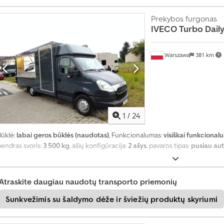
p
Prekybos furgonas
a
IVECO
Turbo Dail
k
e
Warszawa
381 km
t
ą
S
u
1
/
24
k
u
Būklė:
labai geros būklės (naudotas)
, Funkcionalumas:
visiškai funkcionalu
r
bendras svoris:
3 500 kg
, ašių konfigūracija:
2 ašys
, pavaros tipas:
pusiau au
t
i
a
Atraskite daugiau naudotų transporto priemonių
t
Sunkvežimis su šaldymo dėže ir šviežių produktų skyriumi
s
k