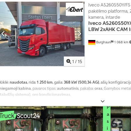
m
Iveco AS260S50Y/FS 
ė
pakėlimo platforma, 2x
j
kamera, intarde
u
Iveco
AS260S50Y
s
LBW 2xAHK CAM I
i
ų
j
Burghaun
1 068 km
ų
k
a
1
/
15
s
m
ė
n
Būklė:
naudotas
, rida:
1 250 km
, galia:
368 kW (500,34 AG)
, ašių konfigūracij
e
miegamoji kabina
, pavaros tipas:
automatinis
, pakaba:
oras
, Gamybos metai
s
stabdžių sistema), oro kondicionavimas
,
į
P
a
s
i