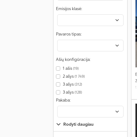
Emisijos klasė:
Pavaros tipas:
Ašių konfigūracija:
1 ašis
(19)
2 ašys
(1 749)
3 ašys
(312)
t
3 ašys
(128)
Pakaba:
s
b
l
p
Rodyti daugiau