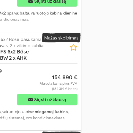
Siųsti užklausą
4x2
, spalva:
balta
, vairuotojo kabina:
dieninė
kondicionavimas
,
Mažas skelbimas
 6x2 Böse pasukama
vas, 2 x vilkimo kabliai
FS 6x2 Böse
BW 2 x AHK
154 890 €
Fiksuota kaina plius PVM
(184 319 € bruto)
Siųsti užklausą
a
, vairuotojo kabina:
miegamoji kabina
,
džių sistema), oro kondicionavimas
,