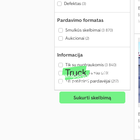
Defektas
(3)
Pardavimo formatas
Smulkūs skelbimai
(3 870)
Aukcionai
(2)
Informacija
Tik su nuotraukomis
(3 840)
Tik su vaizdo įrašu
(229)
Transporto priemonė
Tik patikrinti pardavėjai
pardavimui?
(217)
Sukurti skelbimą