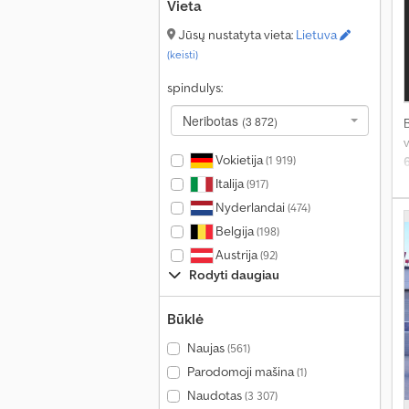
Vieta
s
Jūsų nustatyta vieta:
Lietuva
(keisti)
spindulys:
Neribotas
(3 872)
v
Vokietija
(1 919)
Italija
(917)
Nyderlandai
(474)
Belgija
(198)
Austrija
(92)
Rodyti daugiau
Būklė
Naujas
(561)
Parodomoji mašina
(1)
Naudotas
(3 307)