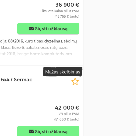
ntuvas
,
36 900 €
Fiksuota kaina plius PVM
(45 756 € bruto)
Siųsti užklausą
cija:
08/2016
, kuro tipas:
dyzelinas
, sėdimų
s klasė:
Euro 6
, pakaba:
oras
, ratų bazė:
tai:
2016
, Įranga:
borto kompiuteris, oro
Mažas skelbimas
 6x4 / Sermac
42 000 €
VB plius PVM
(51 660 € bruto)
Siųsti užklausą