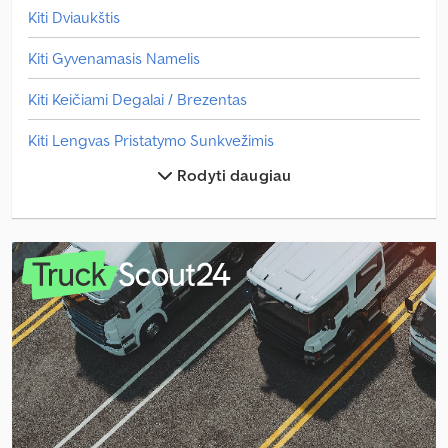
Kiti Dviaukštis
Kiti Gyvenamasis Namelis
Kiti Keičiami Degalai / Brezentas
Kiti Lengvas Pristatymo Sunkvežimis
Rodyti daugiau
Kiti Pasiekite Krautuvą
Kiti Paspauskite
Kiti Priekabos
Kiti Rąstinis Sunkvežimis
Kiti Savivartis
Kiti Savivartis Sunkvežimis
Kiti Siurbimo / Plovimo Transporto Priemonė