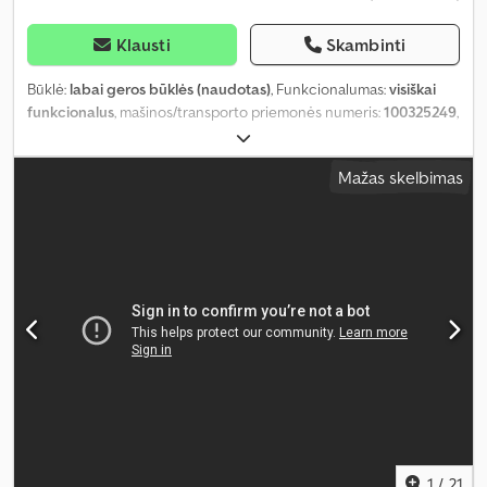
Klausti
Skambinti
Būklė:
labai geros būklės (naudotas)
, Funkcionalumas:
visiškai
funkcionalus
, mašinos/transporto priemonės numeris:
100325249
,
Gamybos metai:
2016
, veikimo valandos:
1 261 h
, keliamoji galia:
2 500 kg
, kuro tipas:
dyzelinas
, stiebo tipas:
teleskopinis
, galia:
Mažas skelbimas
24,5 kW (33,31 AG)
, variklių gamintojas:
Lombardini
, pavaros tipas:
automatinis
, padang padangų:
60 procentas
, Priekinės padangos
tipas:
pneumatinės padangos (užpildytos oru)
, priekinės
padangos dydis:
23x8,5-12
, galinės padangos tipas:
pneumatinės
padangos (užpildytos oru)
, galinės padangos dydis:
23x8,5-12
,
bendras svoris:
2 356 kg
, tuščias svoris:
2 356 kg
, spalva:
ruda
,
Įranga:
apšvietimas, padėklų šakės, pilna techninės priežiūros
istorija, priekinė apsauga, visų varančiųjų ratų pavara,
įtraukiama šakutė, šakės prailginimas
,
1
/
21