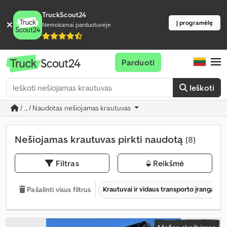
TruckScout24
Į programėlę
Nemokamai parduotuvėje
Parduoti
Ieškoti
/ ... / Naudotas nešiojamas krautuvas
Nešiojamas krautuvas pirkti naudotą
(8)
Filtras
Reikšmė
Krautuvai ir vidaus transporto įranga
Pašalinti visus filtrus