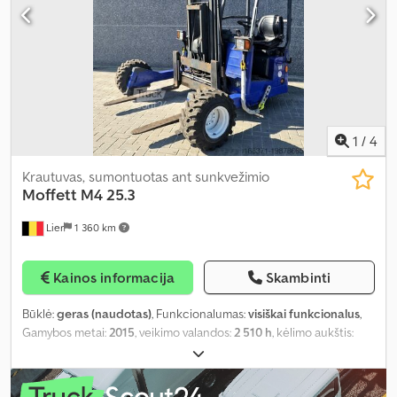
1
/
4
Krautuvas, sumontuotas ant sunkvežimio
Moffett
M4 25.3
Lier
1 360 km
Kainos informacija
Skambinti
Būklė:
geras (naudotas)
, Funkcionalumas:
visiškai funkcionalus
,
Gamybos metai:
2015
, veikimo valandos:
2 510 h
, kėlimo aukštis:
3 660 mm
, stiebo tipas:
dupleksas
,