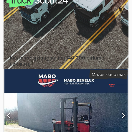
Kas mėnesį daugiau nei 140 000 pirkimo
užklausų
Mažas skelbimas
Pasirinkite prekybininko paketą