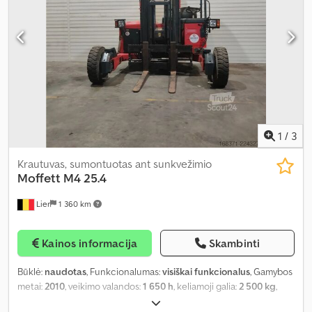
1
/
3
Krautuvas, sumontuotas ant sunkvežimio
Moffett
M4 25.4
Lier
1 360 km
Kainos informacija
Skambinti
Būklė:
naudotas
, Funkcionalumas:
visiškai funkcionalus
, Gamybos
metai:
2010
, veikimo valandos:
1 650 h
, keliamoji galia:
2 500 kg
,
kėlimo aukštis:
3 000 mm
, kuro tipas:
dyzelinas
, stiebo tipas: