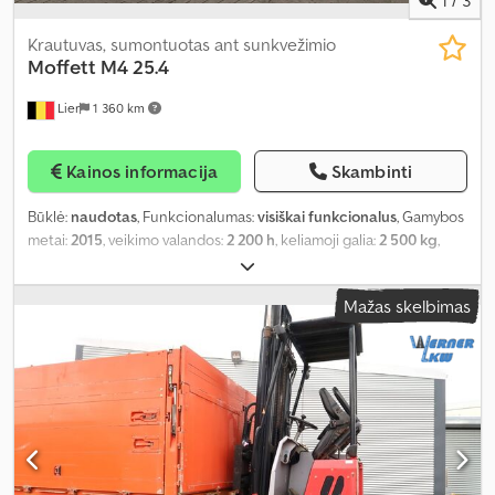
1
/
3
Krautuvas, sumontuotas ant sunkvežimio
Moffett
M4 25.4
Lier
1 360 km
Kainos informacija
Skambinti
Būklė:
naudotas
, Funkcionalumas:
visiškai funkcionalus
, Gamybos
metai:
2015
, veikimo valandos:
2 200 h
, keliamoji galia:
2 500 kg
,
kėlimo aukštis:
3 660 mm
, kuro tipas:
dyzelinas
, stiebo tipas:
dupleksas
,
Mažas skelbimas