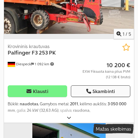
1
/
5
Krovininis krautuvas
Palfinger
F3 253 PK
10 200 €
Diespeck
1 092 km
EXW Fiksuota kaina plius PVM
(12 138 € bruto)
Klausti
Skambinti
Būklė:
naudotas
, Gamybos metai:
2011
, kėlimo aukštis:
3 050 000
mm
, galia:
24 kW (32,63 AG)
, spalva:
raudona
,
Mažas skelbimas