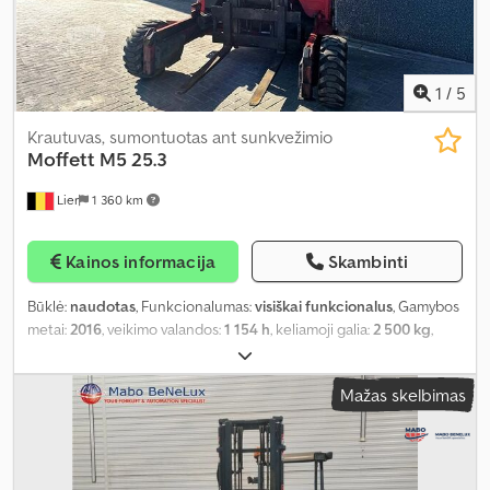
1
/
5
Krautuvas, sumontuotas ant sunkvežimio
Moffett
M5 25.3
Lier
1 360 km
Kainos informacija
Skambinti
Būklė:
naudotas
, Funkcionalumas:
visiškai funkcionalus
, Gamybos
metai:
2016
, veikimo valandos:
1 154 h
, keliamoji galia:
2 500 kg
,
kėlimo aukštis:
3 000 mm
, kuro tipas:
dyzelinas
, stiebo tipas:
dupleksas
, spalva:
raudona
,
Mažas skelbimas