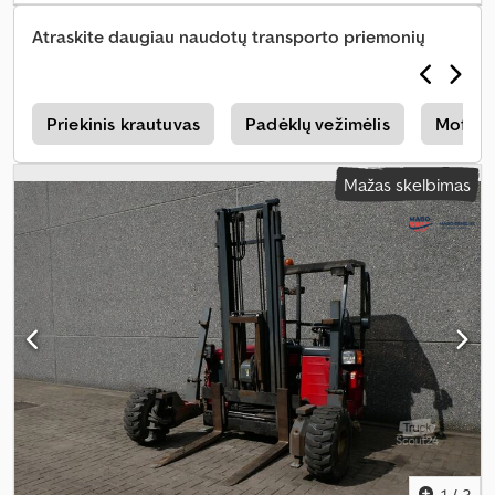
dupleksas
, spalva:
raudona
,
Atraskite daugiau naudotų transporto priemonių
s
Priekinis krautuvas
Padėklų vežimėlis
Moffett
Mažas skelbimas