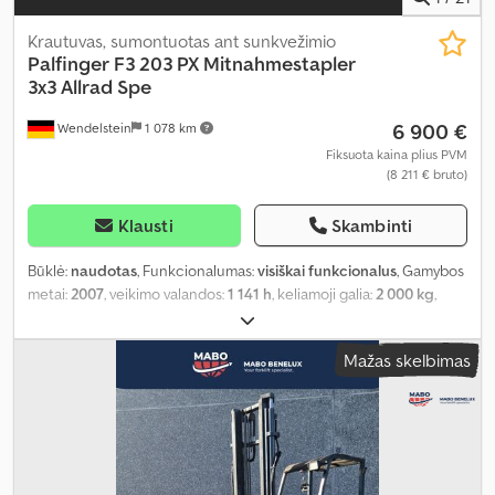
Krautuvas, sumontuotas ant sunkvežimio
Palfinger
F3 203 PX Mitnahmestapler
3x3 Allrad Spe
6 900 €
Wendelstein
1 078 km
Fiksuota kaina plius PVM
(8 211 € bruto)
Klausti
Skambinti
Būklė:
naudotas
, Funkcionalumas:
visiškai funkcionalus
, Gamybos
metai:
2007
, veikimo valandos:
1 141 h
, keliamoji galia:
2 000 kg
,
kėlimo aukštis:
3 100 mm
, kuro tipas:
dyzelinas
, stiebo tipas:
simpleksas
, statybinis aukštis:
2 450 mm
, galia:
18 kW (24,47 AG)
,
Mažas skelbimas
variklių gamintojas:
Lombardini
, pavaros tipas:
hidrostatinis
, šakių
ilgis:
2 800 mm
, tuščias svoris:
2 020 kg
, bendras aukštis:
2 450
mm
, spalva:
raudona
, Įranga:
apšvietimas, padėklų šakės,
priekinė apsauga, visų varančiųjų ratų pavara, šoninis poslinkis
,