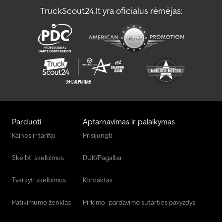
TruckScout24.lt yra oficialus rėmėjas:
Mf Krautuvas Su Šoniniu Pasukimu
Siurbimo / Plovimo Transporto Priemonė
Parduoti
Aptarnavimas ir palaikymas
Kainos ir tarifai
Prisijungti
Skelbti skelbimus
DUK/Pagalba
Tvarkyti skelbimus
Kontaktas
Patikimumo ženklas
Pirkimo–pardavimo sutarties pavyzdys