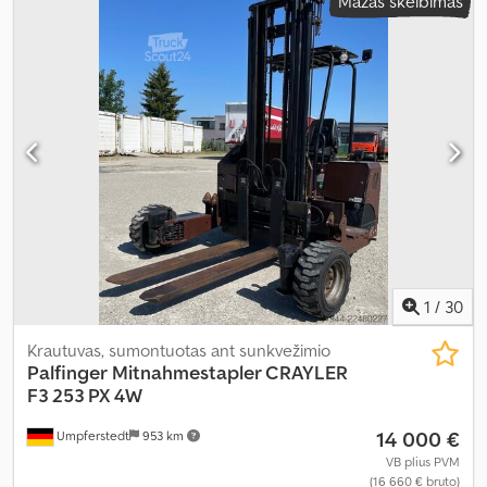
Mažas skelbimas
1
/
30
Krautuvas, sumontuotas ant sunkvežimio
Palfinger
Mitnahmestapler CRAYLER
F3 253 PX 4W
14 000 €
Umpferstedt
953 km
VB plius PVM
(16 660 € bruto)