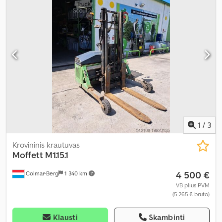
1
/
3
Krovininis krautuvas
Moffett
M1.15.1
4 500 €
Colmar-Berg
1 340 km
VB plius PVM
(5 265 € bruto)
Klausti
Skambinti