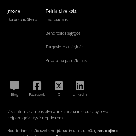
įmonė
Teisiniai reikalai
Darbo pasiūlymai
Impresumas
Bendrosios sąlygos
Turgavietės taisyklės
Privatumo pareiškimas
Blog
Facebook
X
LinkedIn
Visa informacija, pasiūlymai ir kainos šiame puslapyje yra
neįpareigojantys ir neprivalomi!
Naudodamiesi šia svetaine, jūs sutinkate su mūsų
naudojimo