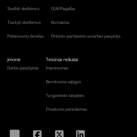
Siurbimo / Plovimo Transporto Priemonė
Skelbti skelbimus
DUK/Pagalba
Svarstyklės Ir Svėrimo Įranga.
Tvarkyti skelbimus
Kontaktas
Patikimumo ženklas
Pirkimo–pardavimo sutarties pavyzdys
įmonė
Teisiniai reikalai
Darbo pasiūlymai
Impresumas
Bendrosios sąlygos
Turgavietės taisyklės
Privatumo pareiškimas