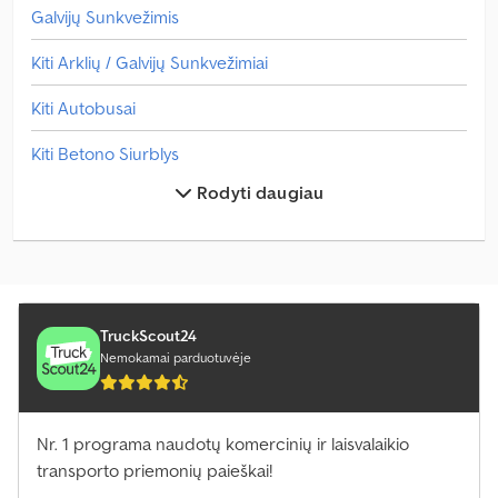
Galvijų Sunkvežimis
Kiti Arklių / Galvijų Sunkvežimiai
Kiti Autobusai
Kiti Betono Siurblys
Rodyti daugiau
Kiti Dviaukštis
Kiti Galvijų Sunkvežimis
Kiti Gyvenamasis Namelis
Kiti Keičiami Degalai / Brezentas
TruckScout24
Nemokamai parduotuvėje
Kiti Lengvas Pristatymo Sunkvežimis
Kiti Paspauskite
Nr. 1 programa naudotų komercinių ir laisvalaikio
transporto priemonių paieškai!
Kiti Priekabos