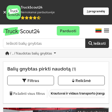
TruckScout24
Į programėlę
Nemokamai parduotuvėje
Parduoti
Ieškoti
/ ... / Naudotas balių gnybtas
Balių gnybtas pirkti naudotą
(1)
Filtras
Reikšmė
Krautuvai ir vidaus transporto įranga
Pašalinti visus filtrus