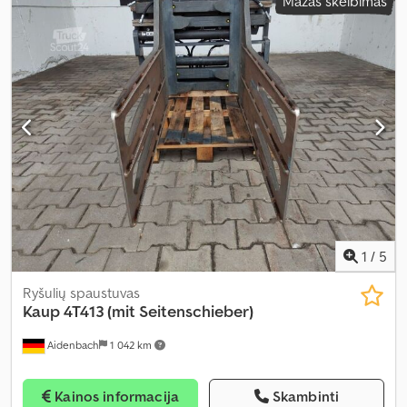
Mažas skelbimas
1
/
5
Ryšulių spaustuvas
Kaup
4T413 (mit Seitenschieber)
Aidenbach
1 042 km
Kainos informacija
Skambinti