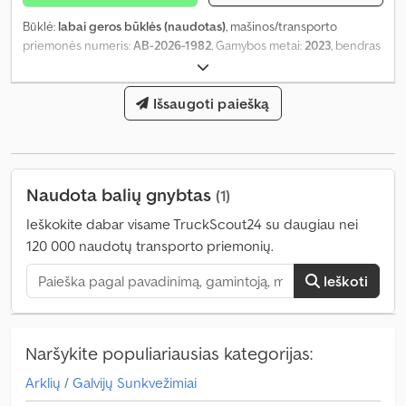
Būklė:
labai geros būklės (naudotas)
, mašinos/transporto
priemonės numeris:
AB-2026-1982
, Gamybos metai:
2023
, bendras
svoris:
802 kg
, keliamoji galia:
1 880 kg
, šakių ilgis:
1 600 mm
, šakės
plotis:
480 mm
, šakės storis:
35 mm
, apkrovos centras:
800 mm
,
gaminio plotis (maks.):
1 130 mm
Išsaugoti paiešką
,
Naudota balių gnybtas
(1)
Ieškokite dabar visame TruckScout24 su daugiau nei
120 000 naudotų transporto priemonių.
Ieškoti
Naršykite populiariausias kategorijas:
Arklių / Galvijų Sunkvežimiai