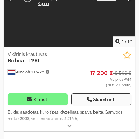
1
/
10
Vikšrinis krautuvas
Bobcat
T190
17 200 €
Almelo
1 174 km
18 500 €
VB plius PVM
(20 812 € bruto)
Klausti
Skambinti
Būklė:
naudotas
, kuro tipas:
dyzelinas
, spalva:
balta
, Gamybos
metai:
2008
, veikimo valandos:
2 214 h
,