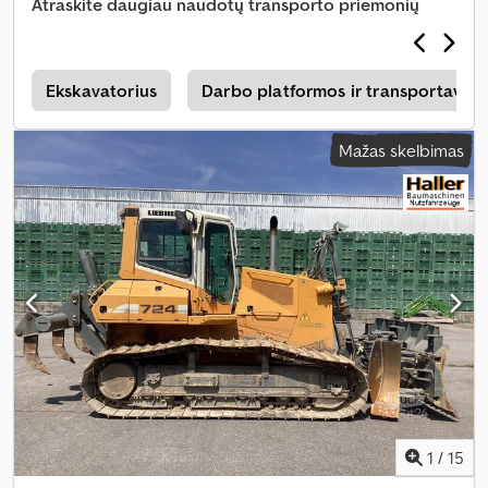
Atraskite daugiau naudotų transporto priemonių
Ekskavatorius
Darbo platformos ir transportavim
Mažas skelbimas
1
/
15