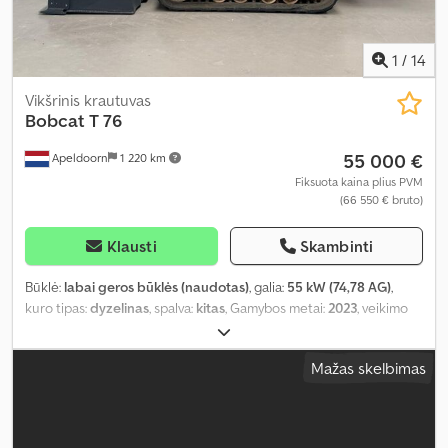
1
/
14
Vikšrinis krautuvas
Bobcat
T 76
55 000 €
Apeldoorn
1 220 km
Fiksuota kaina plius PVM
(66 550 € bruto)
Klausti
Skambinti
Būklė:
labai geros būklės (naudotas)
, galia:
55 kW (74,78 AG)
,
kuro tipas:
dyzelinas
, spalva:
kitas
, Gamybos metai:
2023
, veikimo
valandos:
1 585 h
, Įranga:
oro kondicionavimas
,
Mažas skelbimas