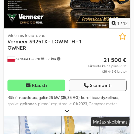
1
/
12
Vikšrinis krautuvas
Vermeer
S925TX - LOW MTH - 1
OWNER
21 500 €
ŁAZISKA GÓRNE
655 km
Fiksuota kaina plius PVM
(26 445 € bruto)
Klausti
Skambinti
Būklė:
naudotas
, galia:
26 kW (35,35 AG)
, kuro tipas:
dyzelinas
,
spalva:
geltonas
, pirmoji registracija:
01/2023
, Gamybos metai:
2023
, veikimo valandos:
769 h
,
Mažas skelbimas