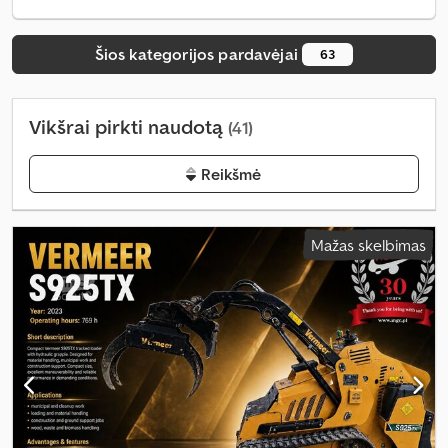
Šios kategorijos pardavėjai
63
Vikšrai pirkti naudotą
(41)
Reikšmė
Mažas skelbimas