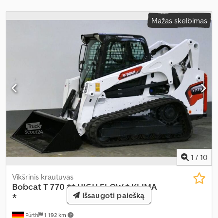
Mažas skelbimas
1
/
10
Vikšrinis krautuvas
Bobcat
T 770 ** HIGH FLOW * KLIMA
Išsaugoti paiešką
*
Fürth
1 192 km