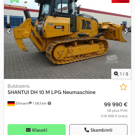
1
/
8
Buldozeris
SHANTUI
DH 10 M LPG Neumaschine
99 990 €
Eltmann
1 063 km
VB plius PVM
(118 988 € bruto)
Klausti
Skambinti