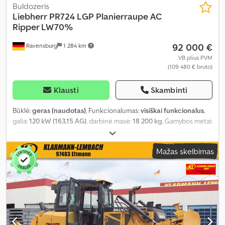
Buldozeris
Liebherr
PR724 LGP Planierraupe AC
Ripper LW70%
92 000 €
Ravensburg
1 284 km
VB plius PVM
(109 480 € bruto)
Klausti
Skambinti
Būklė:
geras (naudotas)
, Funkcionalumas:
visiškai funkcionalus
,
galia:
120 kW (163,15 AG)
, darbinė masė:
18 200 kg
, Gamybos metai:
2015
, veikimo valandos:
5 700 h
, Įranga:
borto kompiuteris, kabina,
oro kondicionavimas, papildomi žibintai
,
Mažas skelbimas