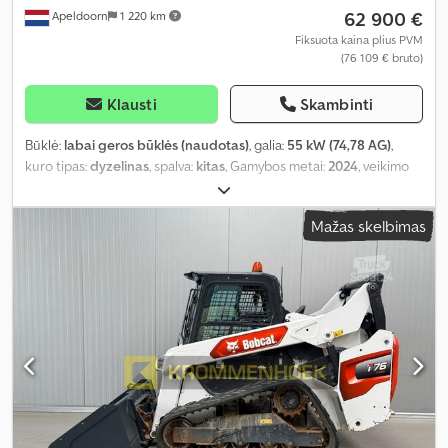
62 900 €
Apeldoorn
1 220 km
Fiksuota kaina plius PVM
(76 109 € bruto)
Klausti
Skambinti
Būklė:
labai geros būklės (naudotas)
, galia:
55 kW (74,78 AG)
,
kuro tipas:
dyzelinas
, spalva:
kitas
, Gamybos metai:
2024
, veikimo
valandos:
916 h
, Įranga:
oro kondicionavimas
,
Mažas skelbimas