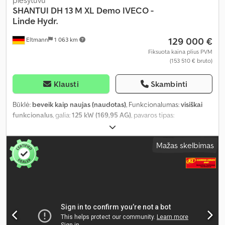
SHANTUI
DH 13 M XL Demo IVECO -
Linde Hydr.
129 000 €
Eltmann
1 063 km
Fiksuota kaina plius PVM
(153 510 € bruto)
Klausti
Skambinti
Būklė:
beveik kaip naujas (naudotas)
, Funkcionalumas:
visiškai
funkcionalus
, galia:
125 kW (169,95 AG)
, pavaros tipas:
hidrostatinis
, kuro tipas:
dyzelinas
, spalva:
geltonas
, bendras
svoris:
13 700 kg
, darbinė masė:
13 700 kg
, pavaros būklė:
100
Mažas skelbimas
procentas
, grandinės būklė:
100 procentas
, pirmoji registracija:
09/2024
, kita apžiūra (TÜV):
09/2025
, emisijos klasė:
Euro 5
, kaušo
tūris:
3 m³
, Gamybos metai:
2023
, veikimo valandos:
135 h
,
mašinos/transporto priemonės numeris:
HNPM000001
, Įranga:
UVV saugos patikra, borto kompiuteris, hidraulika, kabina, oro
kondicionavimas, papildomi žibintai, plieninės vikšrinės
grandinės, suodžių filtras
,