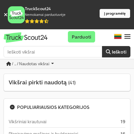
TruckScout24
Į programėlę
Nemokamai parduotuvėje
Parduoti
Ieškoti
/ ... / Naudotas vikšrai
Vikšrai pirkti naudotą
(41)
POPULIARIAUSIOS KATEGORIJOS
Vikšriniai krautuvai
19
Planiravimo mašinos ir buldozeriai
16