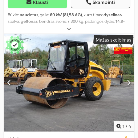
Klausti
Skambinti
Būklė:
naudotas
, galia:
60 kW (81,58 AG)
, kuro tipas:
dyzelinas
,
spalva:
geltonas
, bendras svoris:
7 300 kg
, padangos dydis:
14.9-
24/6pr awt
, Gamybos metai:
2009
, veikimo valandos:
1 171 h
,
mašinos/transporto priemonės numeris:
1802516
, Įranga:
UVV
Mažas skelbimas
saugos patikra, kabina, papildomi žibintai, trauki kontrolė, visų
varančiųjų ratų pavara
,
1
/
4