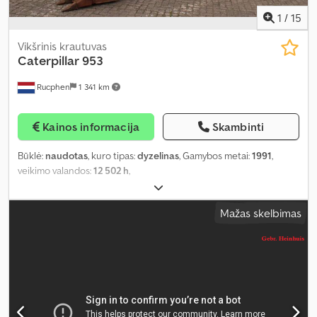
1
/
15
Vikšrinis krautuvas
Caterpillar
953
Rucphen
1 341 km
Kainos informacija
Skambinti
Būklė:
naudotas
, kuro tipas:
dyzelinas
, Gamybos metai:
1991
,
veikimo valandos:
12 502 h
,
Mažas skelbimas