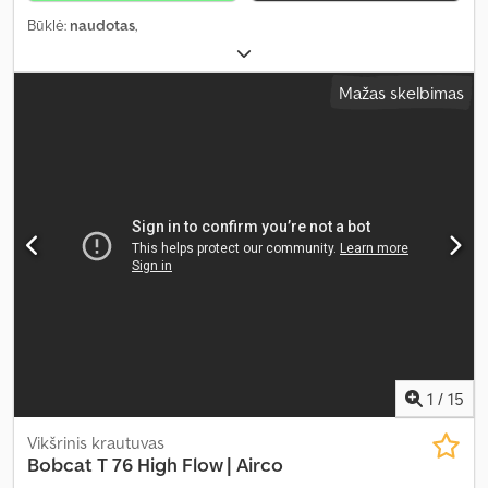
Būklė:
naudotas
,
Mažas skelbimas
1
/
15
Vikšrinis krautuvas
Bobcat
T 76 High Flow | Airco