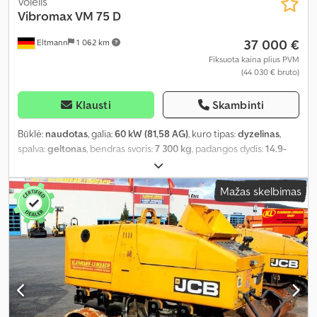
Volelis
Vibromax
VM 75 D
37 000 €
Eltmann
1 062 km
Fiksuota kaina plius PVM
(44 030 € bruto)
Klausti
Skambinti
Būklė:
naudotas
, galia:
60 kW (81,58 AG)
, kuro tipas:
dyzelinas
,
spalva:
geltonas
, bendras svoris:
7 300 kg
, padangos dydis:
14.9-
24/6pr awt
, Gamybos metai:
2007
, veikimo valandos:
990 h
,
mašinos/transporto priemonės numeris:
1801169
, Įranga:
UVV
Mažas skelbimas
saugos patikra, kabina, papildomi žibintai, trauki kontrolė, visų
varančiųjų ratų pavara
,