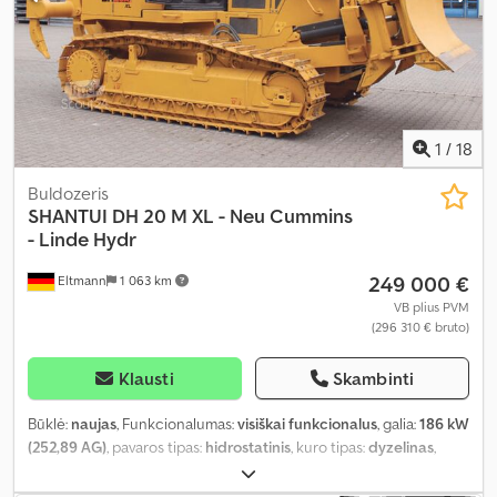
1
/
18
Buldozeris
SHANTUI
DH 20 M XL - Neu Cummins
- Linde Hydr
249 000 €
Eltmann
1 063 km
VB plius PVM
(296 310 € bruto)
Klausti
Skambinti
Būklė:
naujas
, Funkcionalumas:
visiškai funkcionalus
, galia:
186 kW
(252,89 AG)
, pavaros tipas:
hidrostatinis
, kuro tipas:
dyzelinas
,
spalva:
geltonas
, bendras svoris:
22 206 kg
, darbinė masė:
22 206
kg
, pavaros būklė:
100 procentas
, grandinės būklė:
100