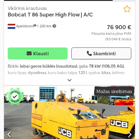
Vikšrinis krautuvas
Bobcat
T 86 Super High Flow | A/C
76 900 €
Apeldoorn
1 220 km
Fiksuota kaina plius PVM
(93 049 € bruto)
Klausti
Skambinti
Būklė:
labai geros būklės (naudotas)
, galia:
78 kW (106,05 AG)
,
kuro tipas:
dyzelinas
, kuro bako talpa:
120 l
, spalva:
kitas
, kėlimo
aukštis:
3 350 mm
, Gamybos metai:
2023
, veikimo valandos:
1 168 h
,
Įranga:
oro kondicionavimas
,
Mažas skelbimas