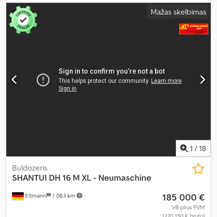
svoris:
17 990 kg
, darbinė masė:
17 990 kg
, pavaros būklė:
100
Mažas skelbimas
procentas
, grandinės būklė:
100 procentas
, pirmoji registracija:
09/2024
, kita apžiūra (TÜV):
09/2025
, emisijos klasė:
Euro 5
, kaušo
tūris:
3,22 m³
, Gamybos metai:
2022
, veikimo valandos:
294 h
,
mašinos/transporto priemonės numeris:
HNNM000001
, Įranga:
UVV saugos patikra, borto kompiuteris, hidraulika, kabina, oro
kondicionavimas, papildomi žibintai, plieninės vikšrinės
grandinės, suodžių filtras
,
1
/
18
Buldozeris
SHANTUI
DH 16 M XL - Neumaschine
185 000 €
Eltmann
1 063 km
VB plius PVM
(220 150 € bruto)