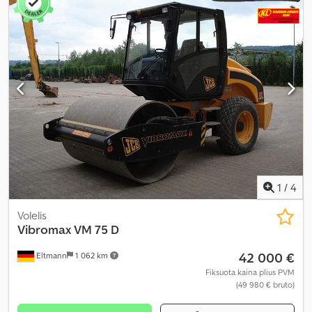
1
/
4
Volelis
Vibromax
VM 75 D
42 000 €
Eltmann
1 062 km
Fiksuota kaina plius PVM
(49 980 € bruto)