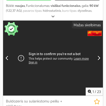
Būklė:
naujas
, Funkcionalumas:
visiškai funkcionalus
, galia:
90 kW
(122,37 AG)
, pavaros tipas:
hidrostatinis
, kuro tipas:
dyzelinas
,
spalva:
geltonas
, bendras svoris:
9 850 kg
, darbinė masė:
9 850 kg
,
pavaros būklė:
100 procentas
, grandinės būklė:
100 procentas
,
Mažas skelbimas
emisijos klasė:
Euro 5
, kaušo tūris:
2,4 m³
, Gamybos metai:
2024
,
veikimo valandos:
5 h
, mašinos/transporto priemonės numeris:
00001
, Įranga:
UVV saugos patikra, hidraulika, kabina, oro
kondicionavimas, papildomi žibintai, plieninės vikšrinės
grandinės, suodžių filtras
,
1
/
23
Buldozeris su sulankstomu peiliu +
plėšytuvu