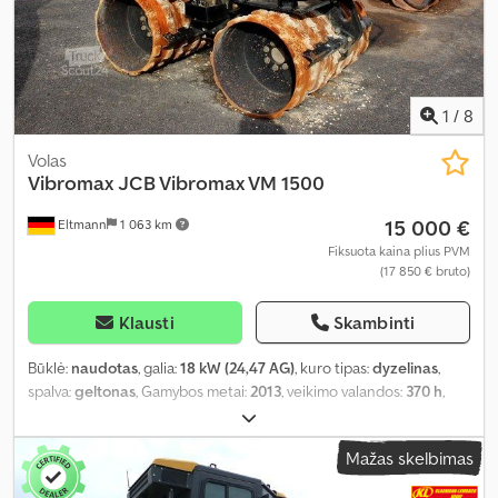
1
/
8
Volas
Vibromax
JCB Vibromax VM 1500
15 000 €
Eltmann
1 063 km
Fiksuota kaina plius PVM
(17 850 € bruto)
Klausti
Skambinti
Būklė:
naudotas
, galia:
18 kW (24,47 AG)
, kuro tipas:
dyzelinas
,
spalva:
geltonas
, Gamybos metai:
2013
, veikimo valandos:
370 h
,
mašinos/transporto priemonės numeris:
2704198
, Įranga:
UVV
saugos patikra
,
Mažas skelbimas