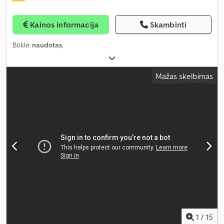
Kainos informacija
Skambinti
Būklė:
naudotas
,
Mažas skelbimas
1
/
15