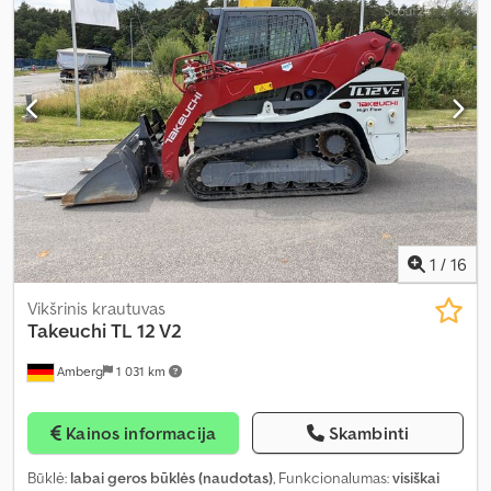
1
/
16
Vikšrinis krautuvas
Takeuchi
TL 12 V2
Amberg
1 031 km
Kainos informacija
Skambinti
Būklė:
labai geros būklės (naudotas)
, Funkcionalumas:
visiškai