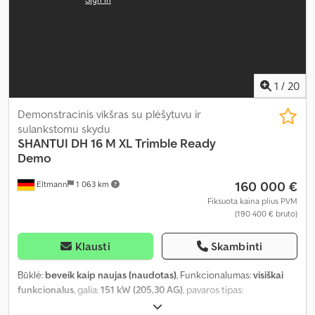
1
/
20
Demonstracinis vikšras su plėšytuvu ir
sulankstomu skydu
SHANTUI
DH 16 M XL Trimble Ready
Demo
160 000 €
Eltmann
1 063 km
Fiksuota kaina plius PVM
(190 400 € bruto)
Klausti
Skambinti
Būklė:
beveik kaip naujas (naudotas)
, Funkcionalumas:
visiškai
funkcionalus
, galia:
151 kW (205,30 AG)
, pavaros tipas:
hidrostatinis
, kuro tipas:
dyzelinas
, spalva:
geltonas
, bendras