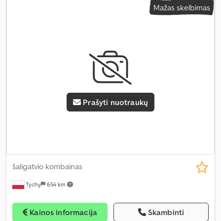
Mažas skelbimas
procentas
, pirmoji registracija:
07/2025
, kita apžiūra (TÜV):
07/2026
, emisijos klasė:
Euro 5
, kaušo tūris:
5 m³
, Gamybos metai:
2025
, veikimo valandos:
20 h
, mašinos/transporto priemonės
numeris:
KL0002
, Įranga:
UVV saugos patikra, borto kompiuteris,
galinis surinkėjas, hidraulika, kabina, oro kondicionavimas,
papildomi žibintai, plieninės vikšrinės grandinės, suodžių filtras,
žemas triukšmo lygis
,
Prašyti nuotraukų
šaligatvio kombainas
Tychy
654 km
Kainos informacija
Skambinti