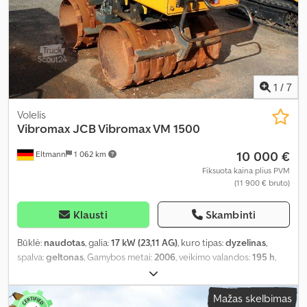
1
/
7
Volelis
Vibromax
JCB Vibromax VM 1500
10 000 €
Eltmann
1 062 km
Fiksuota kaina plius PVM
(11 900 € bruto)
Klausti
Skambinti
Būklė:
naudotas
, galia:
17 kW (23,11 AG)
, kuro tipas:
dyzelinas
,
spalva:
geltonas
, Gamybos metai:
2006
, veikimo valandos:
195 h
,
mašinos/transporto priemonės numeris:
4200208
, Įranga:
UVV
saugos patikra
,
Mažas skelbimas