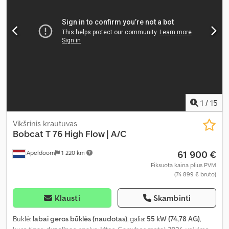
1
/
15
Vikšrinis krautuvas
Bobcat
T 76 High Flow | A/C
61 900 €
Apeldoorn
1 220 km
Fiksuota kaina plius PVM
(74 899 € bruto)
Klausti
Skambinti
Būklė:
labai geros būklės (naudotas)
, galia:
55 kW (74,78 AG)
,