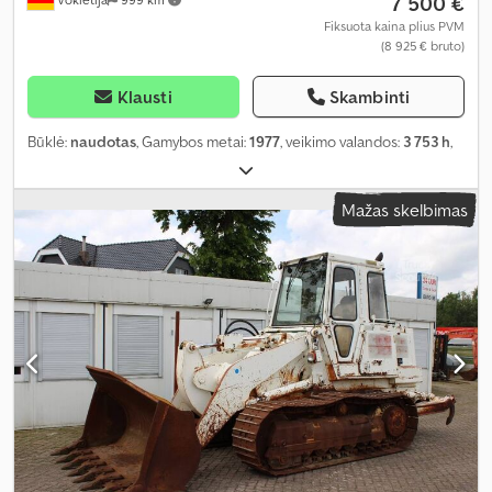
7 500 €
Fiksuota kaina plius PVM
(8 925 € bruto)
Klausti
Skambinti
Būklė:
naudotas
, Gamybos metai:
1977
, veikimo valandos:
3 753 h
,
Mažas skelbimas