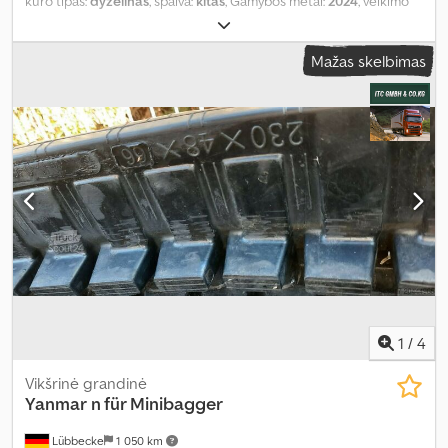
kuro tipas:
dyzelinas
, spalva:
kitas
, Gamybos metai:
2024
, veikimo
valandos:
1 231 h
, Įranga:
oro kondicionavimas
,
Mažas skelbimas
1
/
4
Vikšrinė grandinė
Yanmar
n für Minibagger
Lübbecke
1 050 km