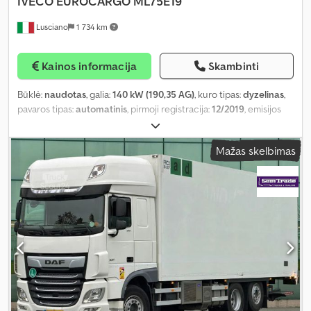
IVECO
EUROCARGO ML75E19
Lusciano
1 734 km
Kainos informacija
Skambinti
Būklė:
naudotas
, galia:
140 kW (190,35 AG)
, kuro tipas:
dyzelinas
,
pavaros tipas:
automatinis
, pirmoji registracija:
12/2019
, emisijos
klasė:
Euro 6
, spalva:
balta
, sėdimų vietų skaičius:
3
, Gamybos
metai:
2019
, Įranga:
centrinis užraktas, kruizo kontrolė, oro
Mažas skelbimas
kondicionavimas, stumdomos durys, suodžių filtras, vairo
stiprintuvas
,