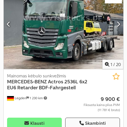
kabina
, pavaros tipas:
mechaninis
, emisijos klasė:
Euro 4
, pakaba:
plienas-oras
, krovimo vietos ilgis:
5 200 mm
, krovinių skyriaus
plotis:
2 440 mm
, krovos erdvės aukštis:
2 500 mm
, Gamybos
metai:
2007
, Įranga:
ABS, autonominis šildytuvas, diferencialo
užraktas, elektroninė stabilumo programa (ESP), imobilaizerio
sistema, kruizo kontrolė, oro kondicionavimas, oro pagalvė,
priekabos jungtis, priešrūkiniai žibintai, spoileris, sunkvežimio
registracija, suodžių filtras, sėdynės šildytuvas, trauki kontrolė,
vairo stiprintuvas, vasarinės padangos, žemas triukšmo lygis
,
1
/
20
Mainomas kėbulo sunkvežimis
MERCEDES-BENZ
Actros 2536L 6x2
EU6 Retarder BDF-Fahrgestell
9 900 €
Legden
1 230 km
Fiksuota kaina plius PVM
(11 781 € bruto)
Klausti
Skambinti