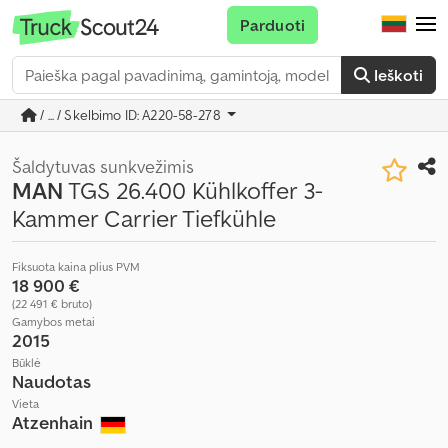
Parduoti
Ieškoti
/ ... / Skelbimo ID: A220-58-278
Šaldytuvas sunkvežimis
MAN
TGS 26.400 Kühlkoffer 3-
Kammer Carrier Tiefkühle
Fiksuota kaina plius PVM
18 900 €
(22 491 € bruto)
Gamybos metai
2015
Būklė
Naudotas
Vieta
Atzenhain