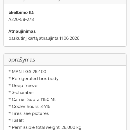
Skelbimo ID:
A220-58-278
Atnaujinimas:
paskutinį kartą atnaujinta 11.06.2026
aprašymas
* MAN TGS 26.400
* Refrigerated box body
* Deep freezer
* 3-chamber
* Carrier Supra 1150 Mt
* Cooler hours: 3,415
* Tires: see pictures
* Tail lift
* Permissible total weight: 26,000 kg