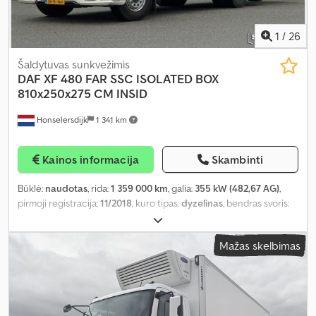
1
/
26
Šaldytuvas sunkvežimis
DAF
XF 480 FAR SSC ISOLATED BOX
810x250x275 CM INSID
Honselersdijk
1 341 km
Kainos informacija
Skambinti
Būklė:
naudotas
, rida:
1 359 000 km
, galia:
355 kW (482,67 AG)
,
pirmoji registracija:
11/2018
, kuro tipas:
dyzelinas
, bendras svoris:
28 000 kg
, ašių konfigūracija:
3 ašys
, kita apžiūra (TÜV):
11/2026
,
spalva:
balta
, pavaros tipas:
automatinis
, emisijos klasė:
Euro 6
,
Mažas skelbimas
bendras plotis:
2 600 mm
, bendras aukštis:
4 000 mm
, krovimo
vietos ilgis:
8 100 mm
, krovinių skyriaus plotis:
2 500 mm
, krovos
erdvės aukštis:
2 750 mm
, Gamybos metai:
2018
, Įranga:
ABS,
autonominis šildytuvas, elektroninė stabilumo programa (ESP),
galinis keltuvas, oro kondicionavimas, suodžių filtras
,