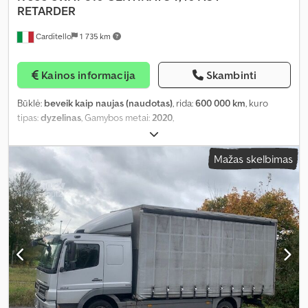
RETARDER
Carditello
1 735 km
Kainos informacija
Skambinti
Būklė:
beveik kaip naujas (naudotas)
, rida:
600 000 km
, kuro
tipas:
dyzelinas
, Gamybos metai:
2020
,
Mažas skelbimas