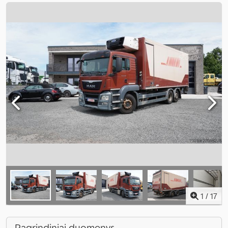
1
/
17
Pagrindiniai duomenys