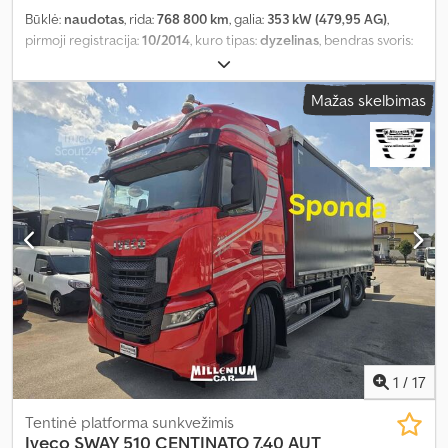
Būklė:
naudotas
, rida:
768 800 km
, galia:
353 kW (479,95 AG)
,
pirmoji registracija:
10/2014
, kuro tipas:
dyzelinas
, bendras svoris:
26 000 kg
, ašių konfigūracija:
3 ašys
, stabdžiai:
retarderis
, spalva:
mėlyna
, pavaros tipas:
automatinis
, emisijos klasė:
Euro 6
, bendras
Mažas skelbimas
plotis:
2 500 mm
, bendras aukštis:
3 900 mm
, Įranga:
ABS,
autonominis šildytuvas, oro kondicionavimas, patyrė avariją,
suodžių filtras
,
1
/
17
Tentinė platforma sunkvežimis
Iveco
SWAY 510 CENTINATO 7,40 AUT