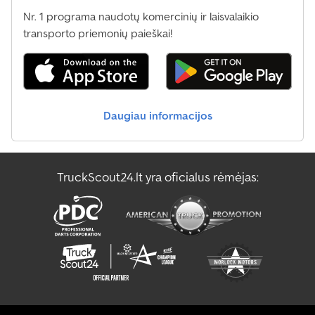
Nr. 1 programa naudotų komercinių ir laisvalaikio
transporto priemonių paieškai!
Daugiau informacijos
TruckScout24.lt yra oficialus rėmėjas: