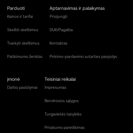
Parduoti
Aptarnavimas ir palaikymas
Kainos ir tarifai
Prisijungti
Skelbti skelbimus
DUK/Pagalba
Tvarkyti skelbimus
Kontaktas
Patikimumo ženklas
Pirkimo–pardavimo sutarties pavyzdys
įmonė
Teisiniai reikalai
Darbo pasiūlymai
Impresumas
Bendrosios sąlygos
Turgavietės taisyklės
Privatumo pareiškimas