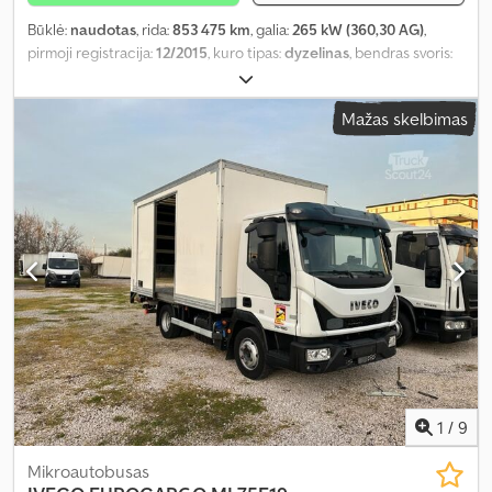
Būklė:
naudotas
, rida:
853 475 km
, galia:
265 kW (360,30 AG)
,
pirmoji registracija:
12/2015
, kuro tipas:
dyzelinas
, bendras svoris:
26 000 kg
, ašių konfigūracija:
3 ašys
, stabdžiai:
retarderis
, spalva:
žalia
, pavaros tipas:
automatinis
, emisijos klasė:
Euro 6
, bendras
Mažas skelbimas
plotis:
2 550 mm
, bendras aukštis:
3 980 mm
, Įranga:
ABS,
autonominis šildytuvas, elektroninė stabilumo programa (ESP),
navigacijos sistema, oro kondicionavimas
,
1
/
9
Mikroautobusas