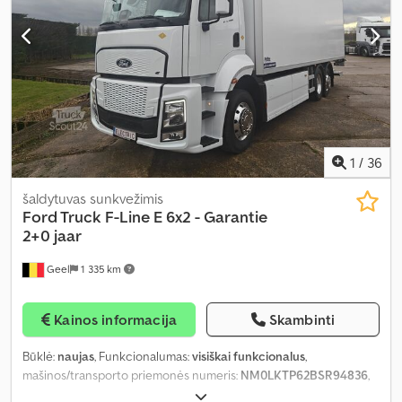
1
/
36
šaldytuvas sunkvežimis
Ford Truck
F-Line E 6x2 - Garantie
2+0 jaar
Geel
1 335 km
Kainos informacija
Skambinti
Būklė:
naujas
, Funkcionalumas:
visiškai funkcionalus
,
mašinos/transporto priemonės numeris:
NM0LKTP62BSR94836
,
rida:
1 000 km
, galia:
389,81 kW (529,99 AG)
, kuro tipas:
elektrinis
,