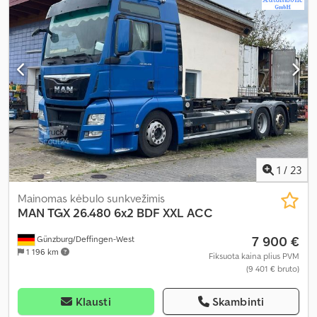
skaičius:
2
, bendras ilgis:
7 300 mm
, krovimo vietos ilgis:
5 498 mm
,
krovinių skyriaus plotis:
2 447 mm
, krovos erdvės aukštis:
2 125
mm
, Gamybos metai:
2013
, statybinis aukštis:
3 260 mm
, Įranga:
ABS, borto kompiuteris, galinis keltuvas
,
1
/
23
Mainomas kėbulo sunkvežimis
MAN
TGX 26.480 6x2 BDF XXL ACC
7 900 €
Günzburg/Deffingen-West
1 196 km
Fiksuota kaina plius PVM
(9 401 € bruto)
Klausti
Skambinti