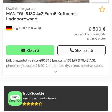
Dėžinis furgonas
MAN
TGL 8.180 4x2 Euro6 Koffer mit
Ladebordwand
6 500 €
Legden
1 230 km
Fiksuota kaina plius PVM
(7 735 € bruto)
Klausti
Skambinti
Būklė:
naudotas
, rida:
480 745 km
, galia:
132 kW (179,47 AG)
,
pirmoji registracija:
03/2012
, kuro tipas:
dyzelinas
, bendras svoris:
7 490 kg
, spalva:
balta
, pavaros tipas:
mechaninis
, krovimo vietos
ilgis:
6 068 mm
, krovinių skyriaus plotis:
2 495 mm
, krovos erdvės
aukštis:
2 423 mm
, Įranga:
galinis keltuvas
,
TruckScout24
Nemokamai parduotuvėje