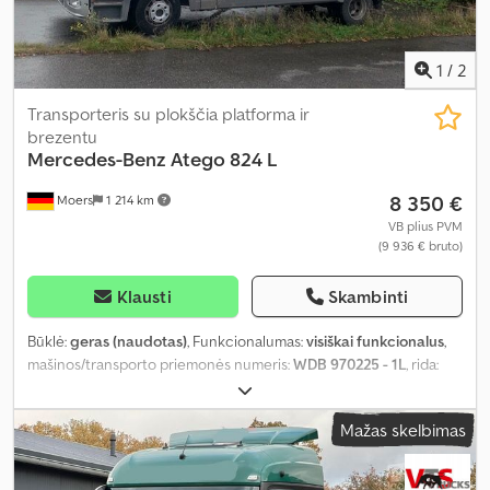
1
/
2
Transporteris su plokščia platforma ir
brezentu
Mercedes-Benz
Atego 824 L
8 350 €
Moers
1 214 km
VB plius PVM
(9 936 € bruto)
Klausti
Skambinti
Būklė:
geras (naudotas)
, Funkcionalumas:
visiškai funkcionalus
,
mašinos/transporto priemonės numeris:
WDB 970225 - 1L
, rida:
670 000 km
, galia:
175,05 kW (238,00 AG)
, pirmoji registracija:
10/2007
, kuro tipas:
dyzelinas
, bendras svoris:
7 490 kg
, padangos
Mažas skelbimas
dydis:
235 / 75 R 17,5
, ašių konfigūracija:
4x2
, ratų bazė:
4 220 mm
,
kita apžiūra (TÜV):
10/2025
, kuras:
dyzelinas
, stabdžiai:
variklio
stabdymas
, spalva:
sidabras
, vairuotojo kabina:
miegamoji