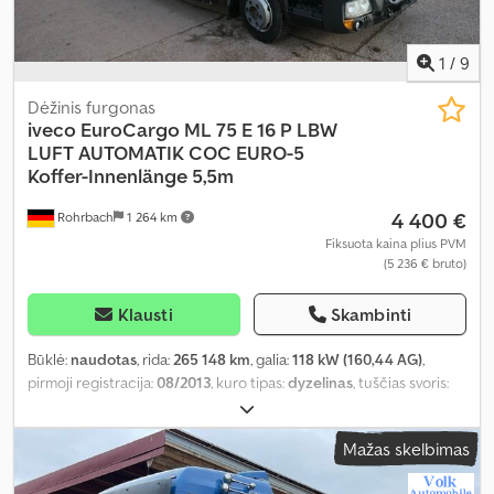
1
/
9
Dėžinis furgonas
iveco
EuroCargo ML 75 E 16 P LBW
LUFT AUTOMATIK COC EURO-5
Koffer-Innenlänge 5,5m
4 400 €
Rohrbach
1 264 km
Fiksuota kaina plius PVM
(5 236 € bruto)
Klausti
Skambinti
Būklė:
naudotas
, rida:
265 148 km
, galia:
118 kW (160,44 AG)
,
pirmoji registracija:
08/2013
, kuro tipas:
dyzelinas
, tuščias svoris:
5 080 kg
, didžiausias leistinas svoris:
2 410 kg
, bendras svoris:
7 490 kg
, ašių konfigūracija:
4x2
, ratų bazė:
3 690 mm
, kuras:
Mažas skelbimas
dyzelinas
, spalva:
geltonas
, vairuotojo kabina:
kitas
, pavaros tipas:
automatinis
, emisijos klasė:
Euro 5
, pakaba:
kitas
, sėdimų vietų