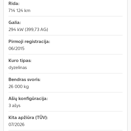
Rida:
714 124 km
Galia:
294 kW (399,73 AG)
Pirmoji registracija:
06/2015
Kuro tipas:
dyzelinas
Bendras svoris:
26 000 kg
Ašių konfigūracija:
3 ašys
Kita apžiūra (TÜV):
07/2026