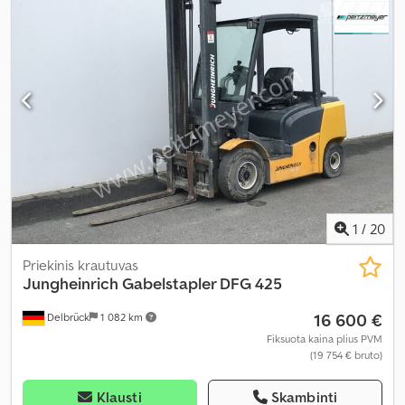
1
/
20
Priekinis krautuvas
Jungheinrich
Gabelstapler DFG 425
16 600 €
Delbrück
1 082 km
Fiksuota kaina plius PVM
(19 754 € bruto)
Klausti
Skambinti