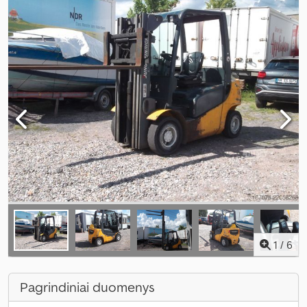
1
/
6
Pagrindiniai duomenys