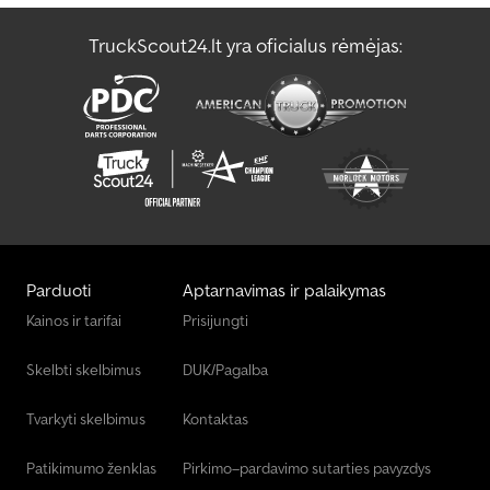
TruckScout24.lt yra oficialus rėmėjas:
Parduoti
Aptarnavimas ir palaikymas
Kainos ir tarifai
Prisijungti
Skelbti skelbimus
DUK/Pagalba
Tvarkyti skelbimus
Kontaktas
Patikimumo ženklas
Pirkimo–pardavimo sutarties pavyzdys