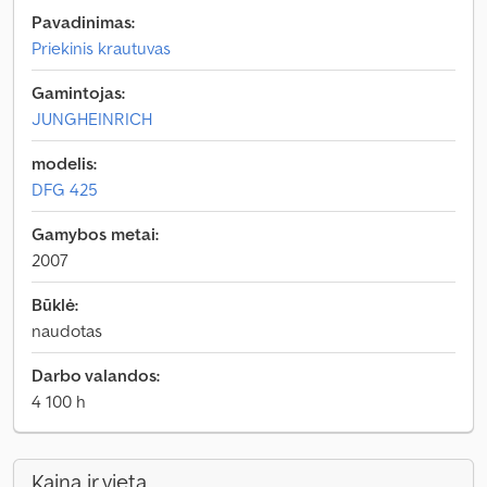
Pavadinimas:
Priekinis krautuvas
Gamintojas:
JUNGHEINRICH
modelis:
DFG 425
Gamybos metai:
2007
Būklė:
naudotas
Darbo valandos:
4 100 h
Kaina ir vieta