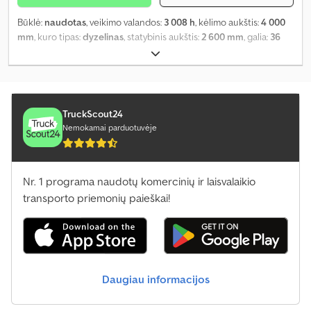
Būklė:
naudotas
, veikimo valandos:
3 008 h
, kėlimo aukštis:
4 000
mm
, kuro tipas:
dyzelinas
, statybinis aukštis:
2 600 mm
, galia:
36
kW (48,95 AG)
, pavaros tipas:
kitas
, priekinės padangos dydis:
7,00-12
, galinės padangos dydis:
6,00-9
, tuščias svoris:
3 827 kg
,
spalva:
geltonas
, ašių konfigūracija:
2 ašys
, pakaba:
kitas
,
padangos dydis:
7,00-12
, vairuotojo kabina:
kitas
, ratų bazė:
1 650
mm
, darbinė masė:
3 827 kg
, emisijos klasė:
nėra
, Įranga:
šoninis
TruckScout24
poslinkis
,
Nemokamai parduotuvėje
Nr. 1 programa naudotų komercinių ir laisvalaikio
transporto priemonių paieškai!
Daugiau informacijos