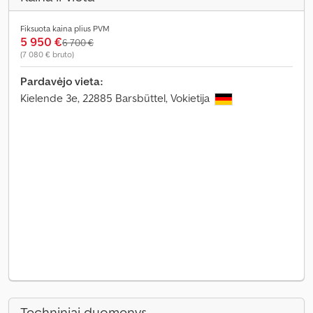
Fiksuota kaina plius PVM
5 950 €
6 700 €
(7 080 € bruto)
Pardavėjo vieta:
Kielende 3e, 22885 Barsbüttel, Vokietija
Techniniai duomenys