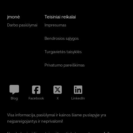
įmonė
Teisiniai reikalai
Darbo pasiūlymai
Impresumas
Bendrosios sąlygos
Turgavietės taisyklės
Privatumo pareiškimas
Blog
Facebook
X
LinkedIn
Visa informacija, pasiūlymai ir kainos šiame puslapyje yra
neįpareigojantys ir neprivalomi!