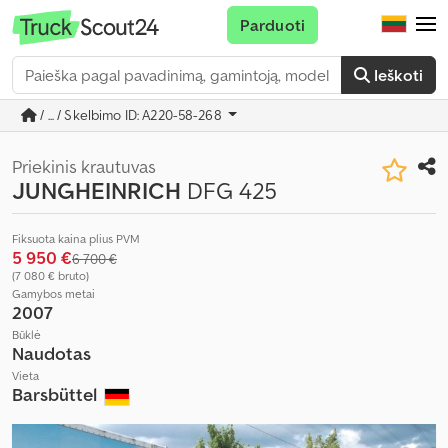
Parduoti
Ieškoti
/ ... / Skelbimo ID: A220-58-268
Priekinis krautuvas
JUNGHEINRICH
DFG 425
Fiksuota kaina plius PVM
5 950 €
6 700 €
(7 080 € bruto)
Gamybos metai
2007
Būklė
Naudotas
Vieta
Barsbüttel