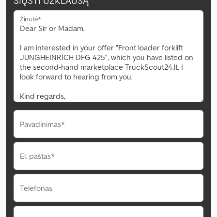
SIŲSTI UŽKLAUSĄ
Žinutė*
Pavadinimas*
El. paštas*
Telefonas