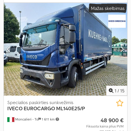
padangos dydis:
10R22.5
, ašių konfigūracija:
4x2
, ratų bazė:
3 690
Mažas skelbimas
mm
, kita apžiūra (TÜV):
06/2026
, spalva:
balta
, vairuotojo kabina:
dieninė kabina
, pavaros tipas:
mechaninis
, emisijos klasė:
Euro 5
,
pakaba:
plienas
, sėdimų vietų skaičius:
2
, krovimo vietos ilgis:
4 200
mm
, krovinių skyriaus plotis:
2 360 mm
, krovos erdvės aukštis:
600
mm
, Įranga:
ABS, borto kompiuteris, centrinis užraktas,
diferencialo užraktas, kabina, kranas, kruizo kontrolė,
papildomi žibintai, priekabos jungtis, priešrūkiniai žibintai,
sėdynės šildytuvas, trauki kontrolė, vairo stiprintuvas, žemas
triukšmo lygis
,
1
/
15
Specialios paskirties sunkvežimis
IVECO
EUROCARGO ML140E25/P
48 900 €
Moncalieri - To
1 611 km
Fiksuota kaina plius PVM