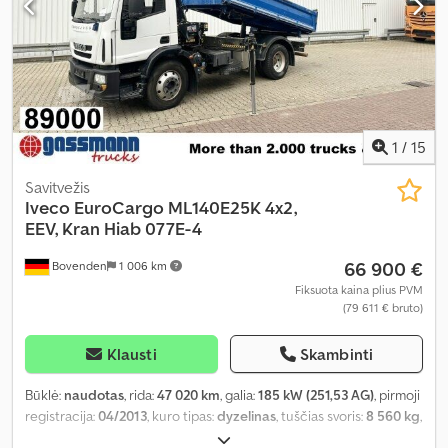
1
/
15
Savitvežis
Iveco
EuroCargo ML140E25K 4x2,
EEV, Kran Hiab 077E-4
66 900 €
Bovenden
1 006 km
Fiksuota kaina plius PVM
(79 611 € bruto)
Klausti
Skambinti
Būklė:
naudotas
, rida:
47 020 km
, galia:
185 kW (251,53 AG)
, pirmoji
registracija:
04/2013
, kuro tipas:
dyzelinas
, tuščias svoris:
8 560 kg
,
didžiausias leistinas svoris:
5 440 kg
, bendras svoris:
14 000 kg
,