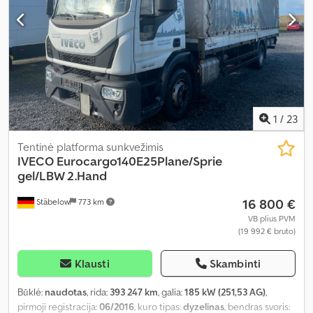
1
/
23
Tentinė platforma sunkvežimis
IVECO
Eurocargo140E25Plane/Sprie
gel/LBW 2.Hand
16 800 €
Stäbelow
773 km
VB plius PVM
(19 992 € bruto)
Klausti
Skambinti
Būklė:
naudotas
, rida:
393 247 km
, galia:
185 kW (251,53 AG)
,
pirmoji registracija:
06/2016
, kuro tipas:
dyzelinas
, bendras svoris: