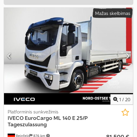
Mažas skelbimas
1
/
20
Platforminis sunkvežimis
IVECO
EuroCargo ML 140 E 25/P
Tageszulassung
81 500 €
Reinfeld
876 km