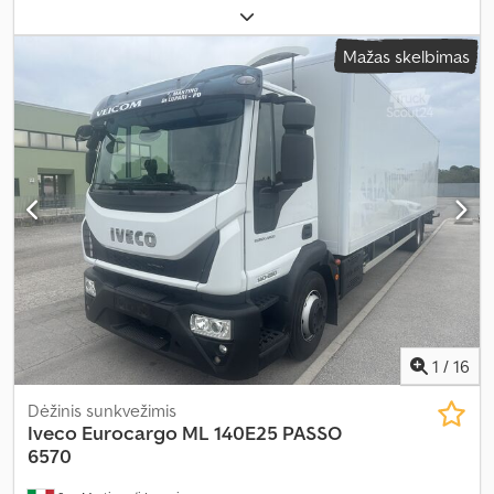
14 000 kg
, ašių konfigūracija:
2 ašys
, kita apžiūra (TÜV):
09/2026
,
spalva:
balta
, pavaros tipas:
automatinis
, emisijos klasė:
Euro 6
,
Mažas skelbimas
krovimo vietos ilgis:
7 300 mm
, krovinių skyriaus plotis:
2 500 mm
,
krovos erdvės aukštis:
2 400 mm
, Įranga:
ABS, elektroninė
stabilumo programa (ESP), galinis keltuvas, kompresorius, oro
kondicionavimas, suodžių filtras
,
1
/
16
Dėžinis sunkvežimis
Iveco
Eurocargo ML 140E25 PASSO
6570