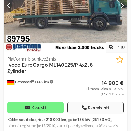
1
/
10
Platforminis sunkvežimis
Iveco
EuroCargo ML140E25/P 4x2, 6-
Zylinder
14 900 €
Bovenden
1 006 km
Fiksuota kaina plius PVM
(17 731 € bruto)
Klausti
Skambinti
Būklė:
naudotas
, rida:
210 000 km
, galia:
185 kW (251,53 AG)
,
pirmoji registracija:
12/2010
, kuro tipas:
dyzelinas
, tuščias svoris: