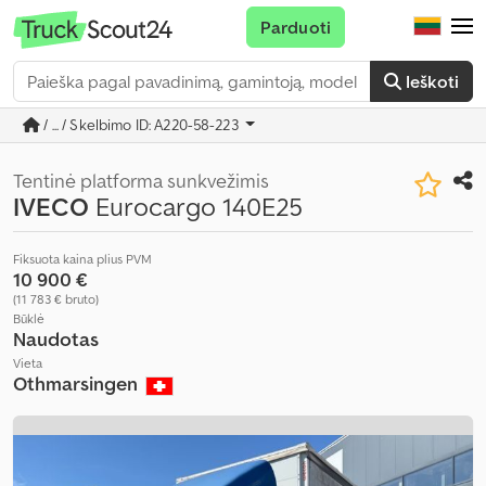
Parduoti
Ieškoti
/ ... / Skelbimo ID: A220-58-223
Tentinė platforma sunkvežimis
IVECO
Eurocargo 140E25
Fiksuota kaina plius PVM
10 900 €
(11 783 € bruto)
Būklė
Naudotas
Vieta
Othmarsingen