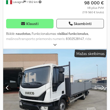
98 000 €
Lavagna
1 592 km
VB plius PVM
(119 560 € bruto)
Klausti
Skambinti
Būklė:
naudotas
, Funkcionalumas:
visiškai funkcionalus
,
mašinos/transporto priemonės numeris:
8302528147
, rida:
207 000 km
, pirmoji registracija:
09/2009
, kuro tipas:
dyzelinas
,
tuščias svoris:
10 000 kg
, didžiausias leistinas svoris:
14 000 kg
,
Mažas skelbimas
bendras svoris:
10 000 kg
, padangos dydis:
395/80R20
, padang
padangų:
95 procentas
, ašių konfigūracija:
4x4
, ratų bazė:
3 650
mm
, ašių atstumas:
3 650 mm
, kita apžiūra (TÜV):
02/2028
, kuras:
dyzelinas
, kuro bako talpa:
200 l
, kuro sąnaudos (mieste):
25 l/100
km
, kuro sąnaudos (užmiestyje):
20 l/100 km
, kombinuota degalų
sąnauda:
20 l/100 km
, stabdžiai:
variklio stabdymas
, spalva:
balta
,
vairuotojo kabina:
dieninė kabina
, pavaros tipas:
mechaninis
,
pavarų skaičius:
6
, emisijos klasė:
Euro 4
, pakaba:
parabolinė lingė
(spyruoklė)
, sėdimų vietų skaičius:
4
, bendras ilgis:
7 000 mm
,
bendras plotis:
2 480 mm
, bendras aukštis:
3 700 mm
, krovimo
vietos ilgis:
4 700 mm
, krovinių skyriaus plotis:
2 480 mm
, krovos