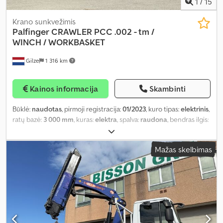
1
/
15
Krano sunkvežimis
Palfinger
CRAWLER PCC .002 - tm /
WINCH / WORKBASKET
Gilze
1 316 km
Kainos informacija
Skambinti
Būklė:
naudotas
, pirmoji registracija:
01/2023
, kuro tipas:
elektrinis
,
ratų bazė:
3 000 mm
, kuras:
elektra
, spalva:
raudona
, bendras ilgis:
7 530 mm
, bendras plotis:
2 100 mm
, bendras aukštis:
3 660 mm
,
Gamybos metai:
2023
, Įranga:
kranas
,
Mažas skelbimas