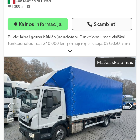
San Martino di Lupari
1 355 km
Kainos informacija
Skambinti
Būklė:
labai geros būklės (naudotas)
, Funkcionalumas:
visiškai
funkcionalus
, rida:
240 000 km
, pirmoji registracija:
08/2020
, kuro
tipas:
dyzelinas
, tuščias svoris:
7 122 kg
, didžiausias leistinas svoris:
6 878 kg
, bendras svoris:
14 000 kg
, padangos dydis:
285/70 R
Mažas skelbimas
19,5
, padang padangų:
80 procentas
, ašių konfigūracija:
2 ašys
,
ratų bazė:
6 570 mm
, ašių atstumas:
6 570 mm
, stabdžiai:
variklio
stabdymas
, spalva:
balta
, vairuotojo kabina:
dieninė kabina
,
pavaros tipas:
automatinis
, emisijos klasė:
Euro 6
, pakaba:
plienas-
oras
, sėdimų vietų skaičius:
3
, bendras ilgis:
11 130 mm
, bendras
plotis:
2 550 mm
, bendras aukštis:
3 300 mm
, leistina ašies apkrova
(ašis 1):
5 100 kg
, leistina ašies apkrova (ašis 2):
9 500 kg
, krovimo
vietos ilgis:
9 200 mm
, krovinių skyriaus plotis:
2 450 mm
, Gamybos
metai:
2020
, Įranga:
ABS, AdBlue, Bluetooth, EBS (Elektroninė
stabdžių sistema), Tachografas, borto kompiuteris, centrinis
užraktas, eismo juostos palaikymo asistentas, elektriškai
reguliuojamas veidrodis, elektroninė stabilumo programa (ESP),