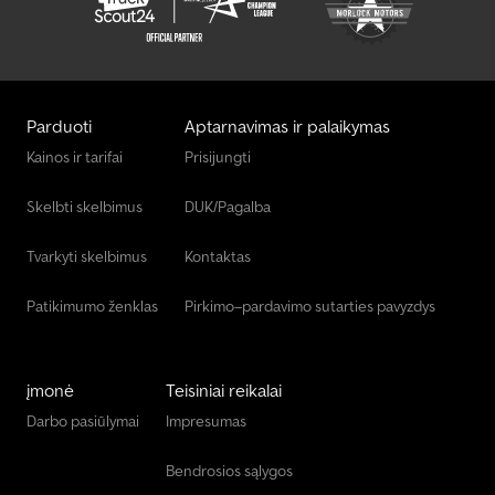
Parduoti
Aptarnavimas ir palaikymas
Kainos ir tarifai
Prisijungti
Skelbti skelbimus
DUK/Pagalba
Tvarkyti skelbimus
Kontaktas
Patikimumo ženklas
Pirkimo–pardavimo sutarties pavyzdys
įmonė
Teisiniai reikalai
Darbo pasiūlymai
Impresumas
Bendrosios sąlygos