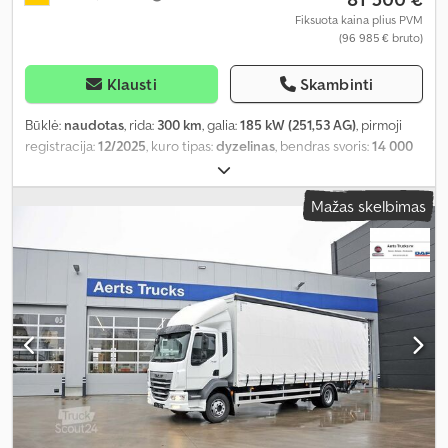
Fiksuota kaina plius PVM
(96 985 € bruto)
Klausti
Skambinti
Būklė:
naudotas
, rida:
300 km
, galia:
185 kW (251,53 AG)
, pirmoji
registracija:
12/2025
, kuro tipas:
dyzelinas
, bendras svoris:
14 000
kg
, ašių konfigūracija:
2 ašys
, kuras:
dyzelinas
, pavaros tipas:
automatinis
, pakaba:
plienas
, sėdimų vietų skaičius:
3
, bendras
Mažas skelbimas
plotis:
2 550 mm
, bendras aukštis:
3 030 mm
, Įranga:
navigacijos
sistema, oro kondicionavimas, vairo stiprintuvas
,