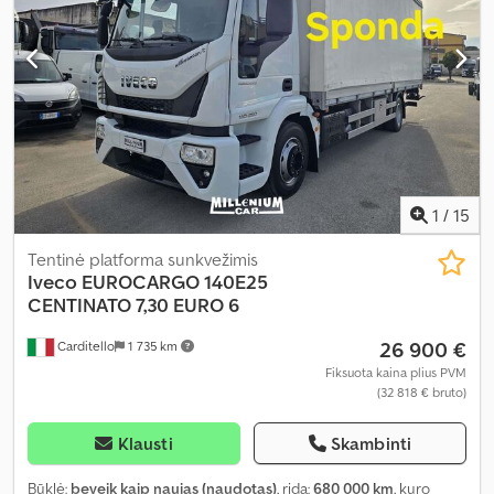
1
/
15
Tentinė platforma sunkvežimis
Iveco
EUROCARGO 140E25
CENTINATO 7,30 EURO 6
26 900 €
Carditello
1 735 km
Fiksuota kaina plius PVM
(32 818 € bruto)
Klausti
Skambinti
Būklė:
beveik kaip naujas (naudotas)
, rida:
680 000 km
, kuro