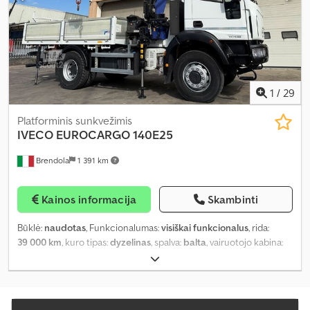
1
/
29
Platforminis sunkvežimis
IVECO
EUROCARGO 140E25
Brendola
1 391 km
Kainos informacija
Skambinti
Būklė:
naudotas
, Funkcionalumas:
visiškai funkcionalus
, rida:
39 000 km
, kuro tipas:
dyzelinas
, spalva:
balta
, vairuotojo kabina:
dieninė kabina
, emisijos klasė:
Euro 5
, sėdimų vietų skaičius:
3
,
Gamybos metai:
2008
, Įranga:
kranas, oro kondicionavimas
,