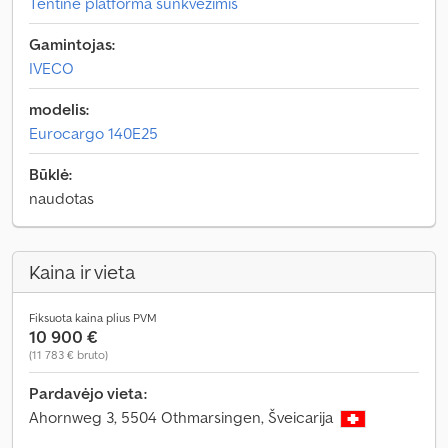
Tentinė platforma sunkvežimis
Gamintojas:
IVECO
modelis:
Eurocargo 140E25
Būklė:
naudotas
Kaina ir vieta
Fiksuota kaina plius PVM
10 900 €
(11 783 € bruto)
Pardavėjo vieta:
Ahornweg 3, 5504 Othmarsingen, Šveicarija