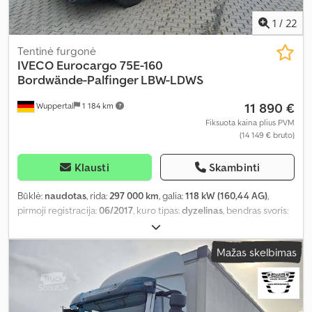
galinis keltuvas, kruizo kontrolė, oro kondicionavimas, pilna
techninės priežiūros istorija, retarderis, spoileris, sėdynės
1
/
22
šildytuvas, trauki kontrolė, vairo stiprintuvas
,
Tentinė furgonė
IVECO
Eurocargo 75E-160
Bordwände-Palfinger LBW-LDWS
11 890 €
Wuppertal
1 184 km
Fiksuota kaina plius PVM
(14 149 € bruto)
Klausti
Skambinti
Būklė:
naudotas
, rida:
297 000 km
, galia:
118 kW (160,44 AG)
,
pirmoji registracija:
06/2017
, kuro tipas:
dyzelinas
, bendras svoris:
7 490 kg
, spalva:
balta
, pavaros tipas:
mechaninis
, emisijos klasė:
Euro 6
, sėdimų vietų skaičius:
3
, krovimo vietos ilgis:
6 075 mm
,
Mažas skelbimas
krovinių skyriaus plotis:
2 480 mm
, krovos erdvės aukštis:
2 420
mm
, Įranga:
ABS, centrinis užraktas, galinis keltuvas, suodžių
filtras
,