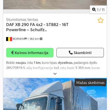
1
/
11
Stumdomas tentas
DAF
XB 290 FA 4x2 - ST882 - 16T
Powerline – Schuifz...
BORNEM
1 382 km
Kainos informacija
Skambinti
Būklė:
naujas
, rida:
1 km
, kuro tipas:
dyzelinas
, padangos dydis:
285/70R19.5
, ašių konfigūracija:
4x2
, ratų bazė:
5 350 mm
, kuras:
dyzelinas
, spalva:
balta
, vairuotojo kabina:
dieninė kabina
, pavaros
tipas:
automatinis
, pavarų skaičius:
8
, emisijos klasė:
Euro 6
,
Mažas skelbimas
pakaba:
kitas
, leistina ašies apkrova (ašis 1):
6 000 kg
, leistina ašies
apkrova (ašis 2):
10 500 kg
, krovimo vietos ilgis:
7 500 mm
, krovinių
skyriaus plotis:
2 550 mm
, krovos erdvės aukštis:
2 500 mm
,
Gamybos metai:
2026
, Įranga:
galinis keltuvas
,