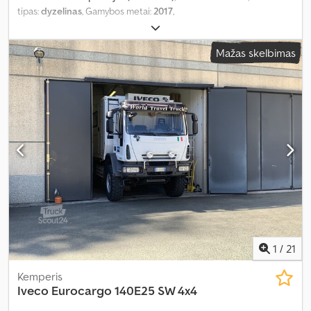
tipas:
dyzelinas
, Gamybos metai:
2017
,
Mažas skelbimas
1
/
21
Kemperis
Iveco
Eurocargo 140E25 SW 4x4