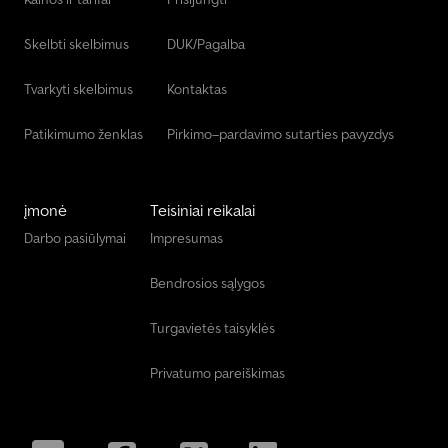
Skelbti skelbimus
DUK/Pagalba
Tvarkyti skelbimus
Kontaktas
Patikimumo ženklas
Pirkimo–pardavimo sutarties pavyzdys
įmonė
Teisiniai reikalai
Darbo pasiūlymai
Impresumas
Bendrosios sąlygos
Turgavietės taisyklės
Privatumo pareiškimas