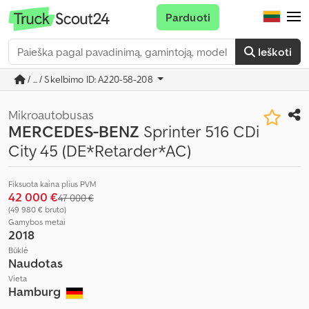
Parduoti
Ieškoti
/ ... / Skelbimo ID: A220-58-208
Mikroautobusas
MERCEDES-BENZ
Sprinter 516 CDi
City 45 (DE*Retarder*AC)
Fiksuota kaina plius PVM
42 000 €
47 000 €
(49 980 € bruto)
Gamybos metai
2018
Būklė
Naudotas
Vieta
Hamburg