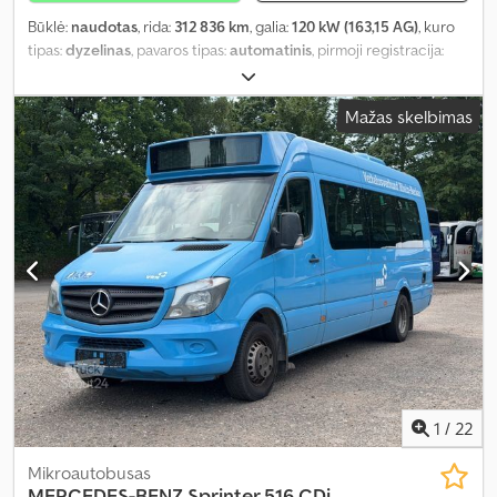
Būklė:
naudotas
, rida:
312 836 km
, galia:
120 kW (163,15 AG)
, kuro
tipas:
dyzelinas
, pavaros tipas:
automatinis
, pirmoji registracija:
01/2019
, emisijos klasė:
Euro 6
, spalva:
mėlyna
, stabdžiai:
retarderis
, sėdimų vietų skaičius:
14
, Gamybos metai:
2019
, Įranga:
Mažas skelbimas
ABS, autonominis šildytuvas, elektroninė stabilumo programa
(ESP), oro kondicionavimas
,
1
/
22
Mikroautobusas
MERCEDES-BENZ
Sprinter 516 CDi