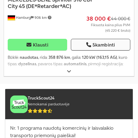
City 45 (DE*Retarder*AC)
38 000 €
Hamburg
906 km
44 000 €
Fiksuota kaina plius PVM
(45 220 € bruto)
Klausti
Skambinti
Būklė:
naudotas
, rida:
358 876 km
, galia:
120 kW (163,15 AG)
, kuro
tipas:
dyzelinas
, pavaros tipas:
automatinis
, pirmoji registracija:
11/2018
, kita apžiūra (TÜV):
12/2026
, emisijos klasė:
Euro 6
, spalva:
balta
, stabdžiai:
retarderis
, sėdimų vietų skaičius:
14
, Gamybos
metai:
2018
, Įranga:
ABS, autonominis šildytuvas, elektroninė
stabilumo programa (ESP), oro kondicionavimas
,
TruckScout24
Nemokamai parduotuvėje
Nr. 1 programa naudotų komercinių ir laisvalaikio
transporto priemonių paieškai!