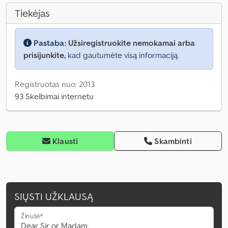
Tiekėjas
Pastaba:
Užsiregistruokite nemokamai arba
prisijunkite,
kad gautumėte visą informaciją.
Registruotas nuo: 2013
93 Skelbimai internetu
Klausti
Skambinti
SIŲSTI UŽKLAUSĄ
Žinutė*