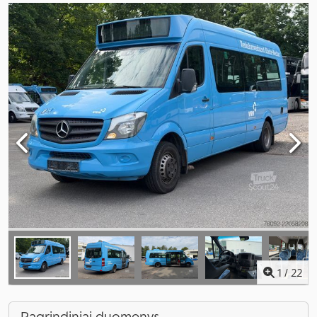
1
/
22
Pagrindiniai duomenys