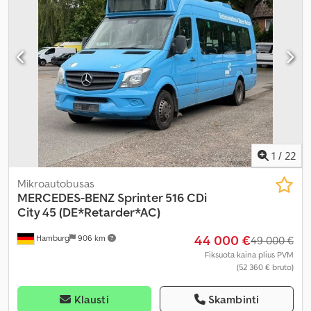
1
/
22
Mikroautobusas
MERCEDES-BENZ
Sprinter 516 CDi
City 45 (DE*Retarder*AC)
44 000 €
Hamburg
906 km
49 000 €
Fiksuota kaina plius PVM
(52 360 € bruto)
Klausti
Skambinti