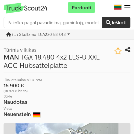
Parduoti
Ieškoti
/ ... / Skelbimo ID: A220-58-013
Tūrinis vilkikas
MAN
TGX 18.480 4x2 LLS-U XXL
ACC Hubsattelplatte
Fiksuota kaina plius PVM
15 900 €
(18 921 € bruto)
Būklė
Naudotas
Vieta
Neuenstein