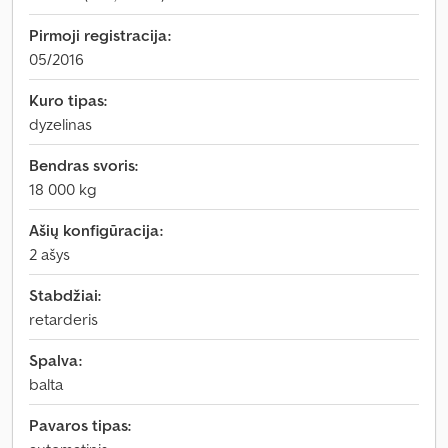
Pirmoji registracija:
05/2016
Kuro tipas:
dyzelinas
Bendras svoris:
18 000 kg
Ašių konfigūracija:
2 ašys
Stabdžiai:
retarderis
Spalva:
balta
Pavaros tipas: