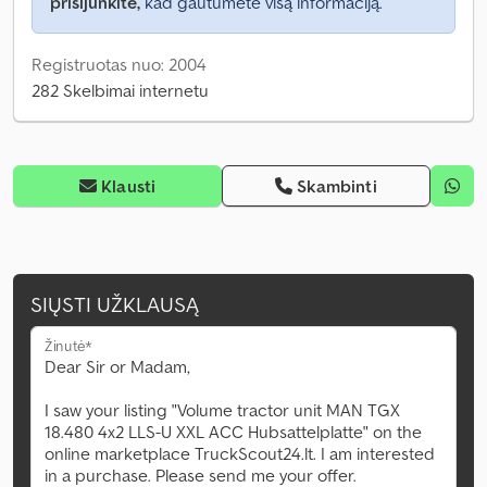
prisijunkite,
kad gautumėte visą informaciją.
Registruotas nuo: 2004
282 Skelbimai internetu
Klausti
Skambinti
SIŲSTI UŽKLAUSĄ
Žinutė*