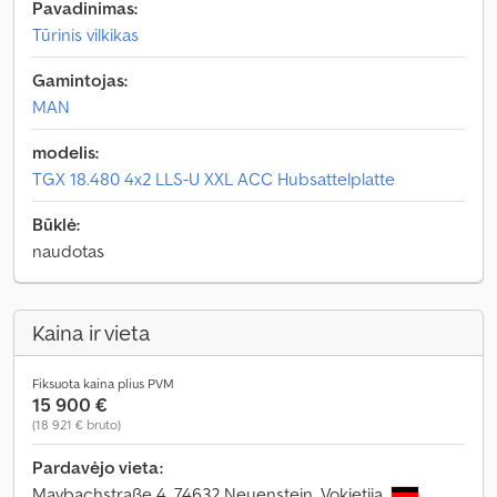
Pavadinimas:
Tūrinis vilkikas
Gamintojas:
MAN
modelis:
TGX 18.480 4x2 LLS-U XXL ACC Hubsattelplatte
Būklė:
naudotas
Kaina ir vieta
Fiksuota kaina plius PVM
15 900 €
(18 921 € bruto)
Pardavėjo vieta:
Maybachstraße 4, 74632 Neuenstein, Vokietija