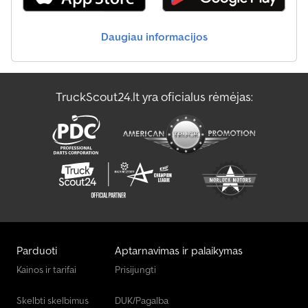
Daugiau informacijos
TruckScout24.lt yra oficialus rėmėjas:
Parduoti
Aptarnavimas ir palaikymas
Kainos ir tarifai
Prisijungti
Skelbti skelbimus
DUK/Pagalba