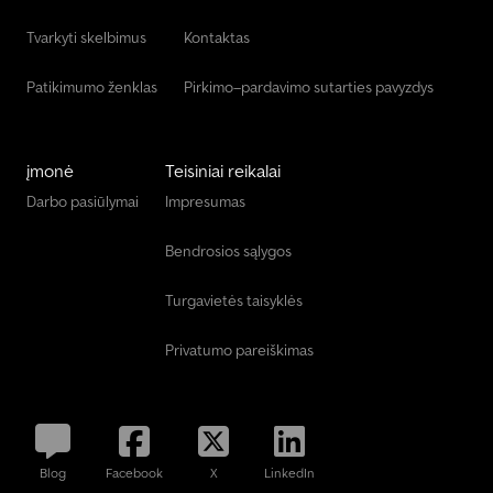
Tvarkyti skelbimus
Kontaktas
Patikimumo ženklas
Pirkimo–pardavimo sutarties pavyzdys
įmonė
Teisiniai reikalai
Darbo pasiūlymai
Impresumas
Bendrosios sąlygos
Turgavietės taisyklės
Privatumo pareiškimas
Blog
Facebook
X
LinkedIn