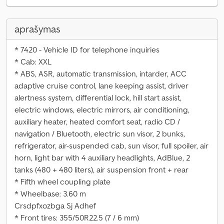
aprašymas
* 7420 - Vehicle ID for telephone inquiries
* Cab: XXL
* ABS, ASR, automatic transmission, intarder, ACC
adaptive cruise control, lane keeping assist, driver
alertness system, differential lock, hill start assist,
electric windows, electric mirrors, air conditioning,
auxiliary heater, heated comfort seat, radio CD /
navigation / Bluetooth, electric sun visor, 2 bunks,
refrigerator, air-suspended cab, sun visor, full spoiler, air
horn, light bar with 4 auxiliary headlights, AdBlue, 2
tanks (480 + 480 liters), air suspension front + rear
* Fifth wheel coupling plate
* Wheelbase: 3.60 m
Crsdpfxozbga Sj Adhef
* Front tires: 355/50R22.5 (7 / 6 mm)