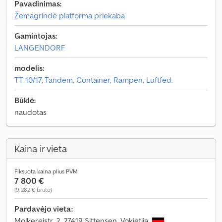
Pavadinimas:
Žemagrindė platforma priekaba
Gamintojas:
LANGENDORF
modelis:
TT 10/17, Tandem, Container, Rampen, Luftfed.
Būklė:
naudotas
Kaina ir vieta
Fiksuota kaina plius PVM
7 800 €
(9 282 € bruto)
Pardavėjo vieta:
Molkereistr. 2, 27419 Sittensen, Vokietija