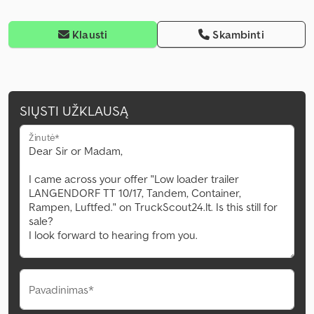
Klausti
Skambinti
SIŲSTI UŽKLAUSĄ
Žinutė*
Pavadinimas*