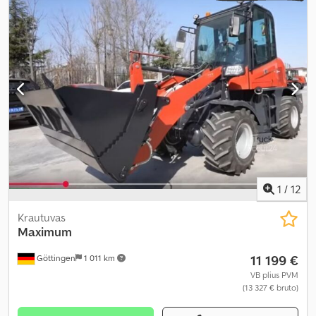
1
/
12
Krautuvas
Maximum
11 199 €
Göttingen
1 011 km
VB plius PVM
(13 327 € bruto)