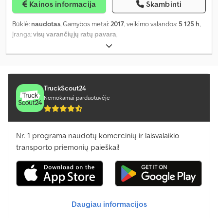
Kainos informacija
Skambinti
Būklė:
naudotas
, Gamybos metai:
2017
, veikimo valandos:
5 125 h
,
Įranga:
visų varančiųjų ratų pavara
,
TruckScout24
Nemokamai parduotuvėje
Nr. 1 programa naudotų komercinių ir laisvalaikio
transporto priemonių paieškai!
Daugiau informacijos