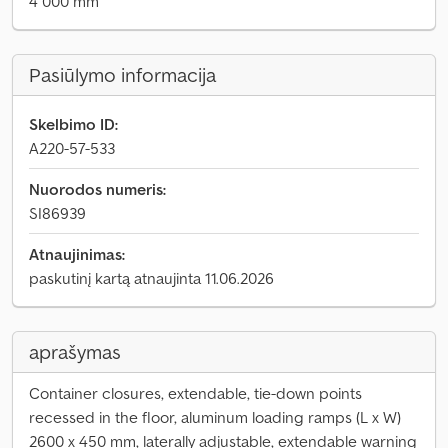
4 000 mm
Pasiūlymo informacija
Skelbimo ID:
A220-57-533
Nuorodos numeris:
SI86939
Atnaujinimas:
paskutinį kartą atnaujinta 11.06.2026
aprašymas
Container closures, extendable, tie-down points
recessed in the floor, aluminum loading ramps (L x W)
2600 x 450 mm, laterally adjustable, extendable warning