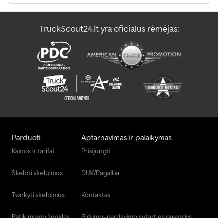
TruckScout24.lt yra oficialus rėmėjas:
Parduoti
Aptarnavimas ir palaikymas
Kainos ir tarifai
Prisijungti
Skelbti skelbimus
DUK/Pagalba
Tvarkyti skelbimus
Kontaktas
Patikimumo ženklas
Pirkimo–pardavimo sutarties pavyzdys