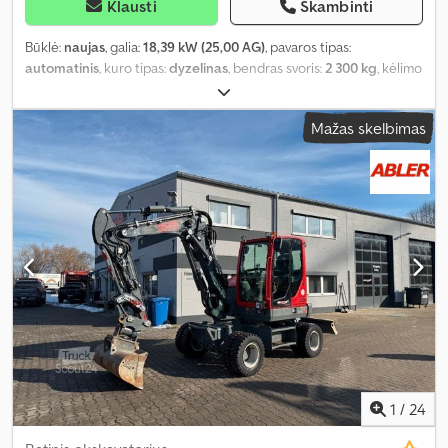
Klausti
Skambinti
Būklė:
naujas
, galia:
18,39 kW (25,00 AG)
, pavaros tipas:
automatinis
, kuro tipas:
dyzelinas
, bendras svoris:
2 300 kg
, kėlimo
galia:
800 kg/m
, Gamybos metai:
2026
, Įranga:
kabina, standartinis
kaušas, visų varančiųjų ratų pavara
,
Mažas skelbimas
1
/
24