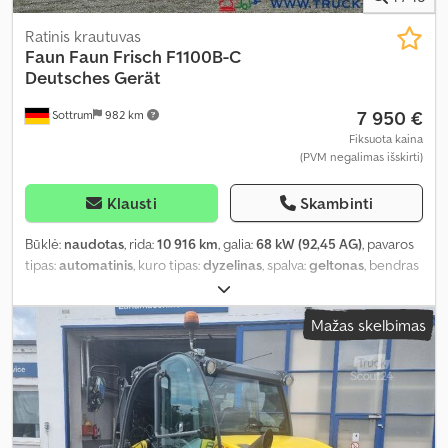
Ratinis krautuvas
Faun
Faun Frisch F1100B-C
Deutsches Gerät
7 950 €
Sottrum
982 km
Fiksuota kaina
(PVM negalimas išskirti)
Klausti
Skambinti
Būklė:
naudotas
, rida:
10 916 km
, galia:
68 kW (92,45 AG)
, pavaros
tipas:
automatinis
, kuro tipas:
dyzelinas
, spalva:
geltonas
, bendras
svoris:
8 200 kg
, tuščias svoris:
3 700 kg
, didžiausias leistinas svoris:
4 500 kg
, ašių konfigūracija:
4x4
, sėdimų vietų skaičius:
1
, pirmoji
Mažas skelbimas
registracija:
03/1981
, stabdžiai:
kitas
, Gamybos metai:
1981
, veikimo
valandos:
10 916 h
, vairuotojo kabina:
dieninė kabina
, Įranga:
galvos apsauga, kabina, standartinis kaušas, visų varančiųjų
ratų pavara
,