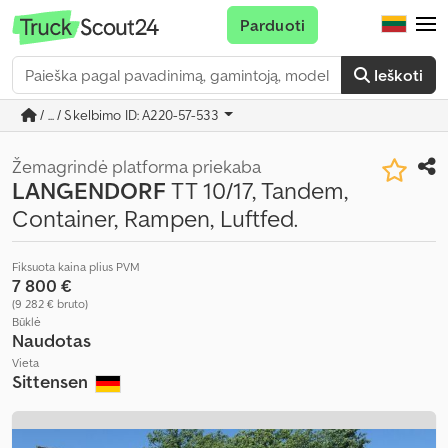
Parduoti
Ieškoti
/ ... / Skelbimo ID: A220-57-533
Žemagrindė platforma priekaba
LANGENDORF
TT 10/17, Tandem,
Container, Rampen, Luftfed.
Fiksuota kaina plius PVM
7 800 €
(9 282 € bruto)
Būklė
Naudotas
Vieta
Sittensen