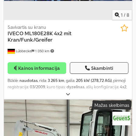
1
/
8
Savivartis su kranu
IVECO
ML180E28K 4x2 mit
Kran/Funk/Greifer
Lübbecke
1 050 km
Kainos informacija
Skambinti
Būklė:
naudotas
, rida:
3 265 km
, galia:
205 kW (278,72 AG)
, pirmoji
registracija:
03/2009
, kuro tipas:
dyzelinas
, ašių konfigūracija:
4x2
,
kuras:
dyzelinas
, spalva:
žalia
, pavaros tipas:
mechaninis
, emisijos
klasė:
Euro 5
, Gamybos metai:
2009
, Įranga:
ABS, EBS (Elektroninė
Mažas skelbimas
stabdžių sistema), borto kompiuteris, centrinis užraktas, kranas,
kruizo kontrolė, oro kondicionavimas, priekabos jungtis,
priešrūkiniai žibintai, spoileris, trauki kontrolė
,