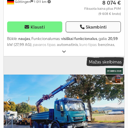
8 074 €
Göttingen
1 011 km
Fiksuota kaina plius PVM
(9 608 € bruto)
Klausti
Skambinti
Būklė:
naujas
, Funkcionalumas:
visiškai funkcionalus
, galia:
20,59
kW (27,99 AG)
, pavaros tipas:
automatinis
, kuro tipas:
benzinas
,
kėlimo galia:
400 kg/m
, kėlimo aukštis:
2 000 mm
, emisijos klasė:
Euro 5
, Įranga:
priekabos jungtis, standartinis kaušas, visų
Mažas skelbimas
varančiųjų ratų pavara
,