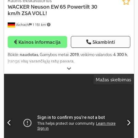
Ratinis ekskavatorius
WACKER
Neuson EW 65 Powertilt 30
km/h ZSA VOLL!
Aichach
1 151 km
Kainos informacija
Skambinti
Būklė:
naudotas
, Gamybos metai:
2019
, veikimo valandos:
4 300 h
,
Įranga:
visų varančiųjų ratų pavara
,
Mažas skelbimas