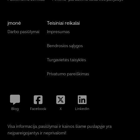
įmonė
Teisiniai reikalai
Darbo pasiūlymai
Impresumas
Bendrosios sąlygos
Turgavietės taisyklės
Privatumo pareiškimas
Blog
Facebook
X
LinkedIn
Visa informacija, pasiūlymai ir kainos šiame puslapyje yra
neįpareigojantys ir neprivalomi!