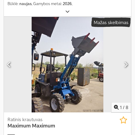
Būklė:
naujas
, Gamybos metai:
2026
,
Mažas skelbimas
1
/
8
Ratinis krautuvas
Maximum
Maximum