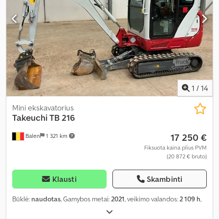
1
/
14
Mini ekskavatorius
Takeuchi
TB 216
17 250 €
Balen
1 321 km
Fiksuota kaina plius PVM
(20 872 € bruto)
Klausti
Skambinti
Būklė:
naudotas
, Gamybos metai:
2021
, veikimo valandos:
2 109 h
,