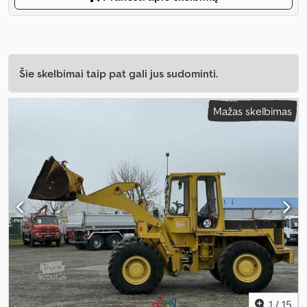
Šie skelbimai taip pat gali jus sudominti.
Mažas skelbimas
1
/
15