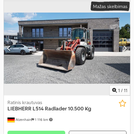
Mažas skelbimas
1
/
11
Ratinis krautuvas
LIEBHERR
L514 Radlader 10.500 Kg
Atzenhain
1 116 km