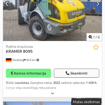
1
/
6
Ratinis krautuvas
KRAMER
8095
Herzberg
803 km
Kainos informacija
Skambinti
Būklė:
naudotas
, Gamybos metai:
2022
, veikimo valandos:
1 400 h
,
Įranga:
visų varančiųjų ratų pavara
,
Mažas skelbimas