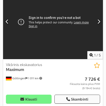
1
/
5
Vikšrinis ekskavatorius
Maximum
7 726 €
Göttingen
1 011 km
Fiksuota kaina plius PVM
(9 194 € bruto)
Klausti
Skambinti