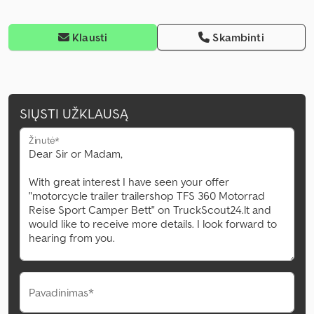
Klausti
Skambinti
SIŲSTI UŽKLAUSĄ
Žinutė*
Pavadinimas*