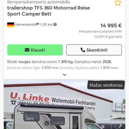
Kemperis/kemperis automobīlis
trailershop
TFS 360 Motorrad Reise
Sport Camper Bett
14 995 €
Grevenbroich
1 231 km
Fiksuota kaina įskaitant PVM
(12 601 € grynasis)
Klausti
Skambinti
Būklė:
naujas
, bendras svoris:
1 300 kg
, Gamybos metai:
2026
,
krovimo vietos ilgis:
3 600 mm
, krovinių skyriaus plotis:
1 800 mm
,
krovos erdvės aukštis:
1 900 mm
,
Mažas skelbimas