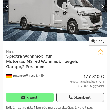
1
/
15
Niša
Spectra Wohnmobil für
Motorrad
MST40 Wohnmobil begeh.
Garage,2 Personen
177 310 €
Stutensee
1 250 km
Fiksuota kaina įskaitant PVM
(149 000 € grynasis)
Klausti
Skambinti
Būklė:
naujas
, rida:
1 km
, sėdimų vietų skaičius:
2
, kuro tipas: