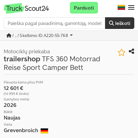
Parduoti
Ieškoti
/ ... / Skelbimo ID: A220-55-768
Motociklų priekaba
trailershop
TFS 360 Motorrad
Reise Sport Camper Bett
Fiksuota kaina plius PVM
12 601 €
(14 995 € bruto)
Gamybos metai
2026
Būklė
Naujas
Vieta
Grevenbroich