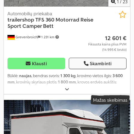
1
/
23
Automobilių priekaba
trailershop
TFS 360 Motorrad Reise
Sport Camper Bett
12 601 €
Grevenbroich
1 231 km
Fiksuota kaina plius PVM
(14 995 € bruto)
Klausti
Skambinti
Būklė:
naujas
, bendras svoris:
1 300 kg
, krovimo vietos ilgis:
3 600
mm
, krovinių skyriaus plotis:
1 800 mm
, krovos erdvės aukštis:
1 900 mm
, Gamybos metai:
2026
,
Mažas skelbimas