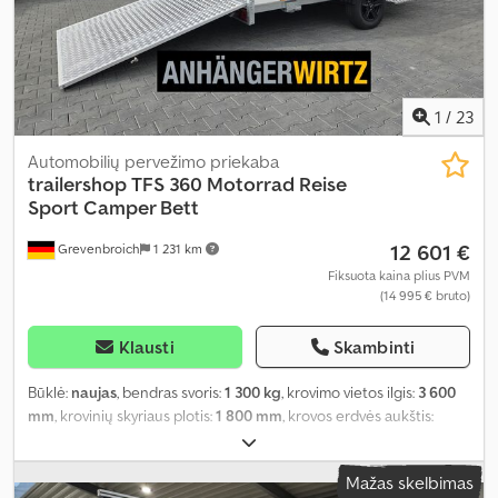
1
/
23
Automobilių pervežimo priekaba
trailershop
TFS 360 Motorrad Reise
Sport Camper Bett
12 601 €
Grevenbroich
1 231 km
Fiksuota kaina plius PVM
(14 995 € bruto)
Klausti
Skambinti
Būklė:
naujas
, bendras svoris:
1 300 kg
, krovimo vietos ilgis:
3 600
mm
, krovinių skyriaus plotis:
1 800 mm
, krovos erdvės aukštis:
1 900 mm
, Gamybos metai:
2026
,
Mažas skelbimas