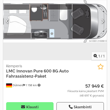
1
/
1
Kemperis
LMC
Innovan Pure 600 8G Auto
Fahrassistenz-Paket
57 949 €
Dülmen
1 158 km
Fiksuota kaina įskaitant PVM
(48 697 € grynasis)
Klausti
Skambinti