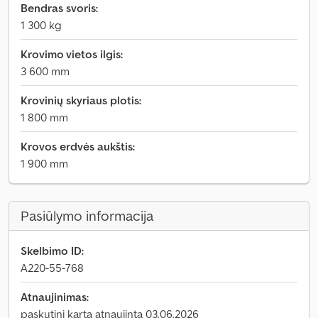
Bendras svoris:
1 300 kg
Krovimo vietos ilgis:
3 600 mm
Krovinių skyriaus plotis:
1 800 mm
Krovos erdvės aukštis:
1 900 mm
Pasiūlymo informacija
Skelbimo ID:
A220-55-768
Atnaujinimas:
paskutinį kartą atnaujinta 03.06.2026