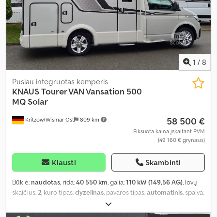
1
/
8
Pusiau integruotas kemperis
KNAUS
Tourer VAN Vansation 500
MQ Solar
58 500 €
Kritzow/Wismar Ost
809 km
Fiksuota kaina įskaitant PVM
(49 160 € grynasis)
Klausti
Skambinti
Būklė:
naudotas
, rida:
40 550 km
, galia:
110 kW (149,56 AG)
, lovų
skaičius:
2
, kuro tipas:
dyzelinas
, pavaros tipas:
automatinis
, spalva:
pilkas
, pirmoji registracija:
02/2024
, kita apžiūra (TÜV):
08/2026
,
bendras ilgis:
5 890 mm
, bendras plotis:
2 160 mm
, bendras