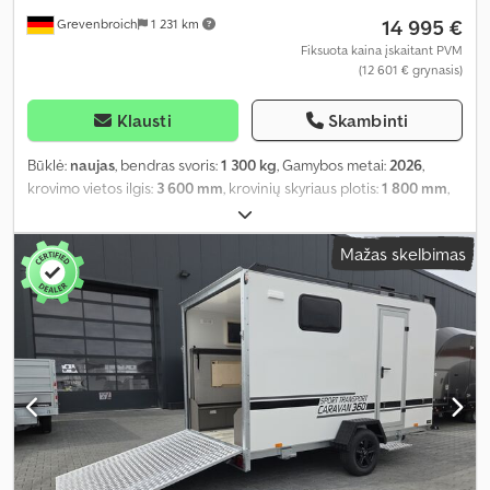
14 995 €
Grevenbroich
1 231 km
Fiksuota kaina įskaitant PVM
(12 601 € grynasis)
Klausti
Skambinti
Būklė:
naujas
, bendras svoris:
1 300 kg
, Gamybos metai:
2026
,
krovimo vietos ilgis:
3 600 mm
, krovinių skyriaus plotis:
1 800 mm
,
krovos erdvės aukštis:
1 900 mm
,
Mažas skelbimas