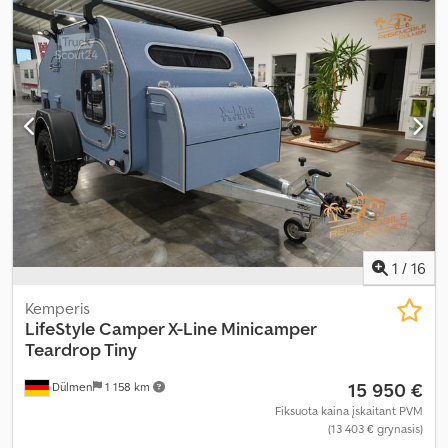
1
/
16
Kemperis
LifeStyle Camper X-Line Minicamper
Teardrop Tiny
15 950 €
Dülmen
1 158 km
Fiksuota kaina įskaitant PVM
(13 403 € grynasis)