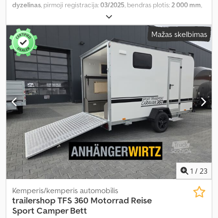
dyzelinas
, pirmoji registracija:
03/2025
, bendras plotis:
2 000 mm
,
bendras svoris:
3 500 kg
, Gamybos metai:
2025
, Įranga:
ABS,
centrinis užraktas, elektroninė stabilumo programa (ESP),
Mažas skelbimas
imobilaizerio sistema, nerūkantis automobilis, oro
kondicionavimas, vairo stiprintuvas
,
1
/
23
Kemperis/kemperis automobīlis
trailershop
TFS 360 Motorrad Reise
Sport Camper Bett