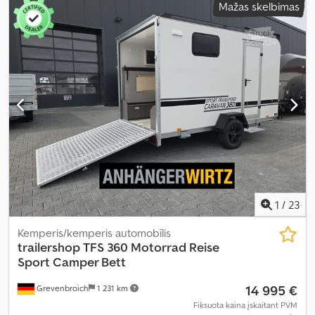
Mažas skelbimas
aukštis:
2 910 mm
, ašių konfigūracija:
2 ašys
, emisijos klasė:
Euro 6
,
bendras svoris:
3 500 kg
, Įranga:
ABS, centrinis užraktas,
elektroninė stabilumo programa (ESP), naudoto automobilio
garantija, navigacijos sistema, oro kondicionavimas, suodžių
filtras, vonios kambarys
,
1
/
23
Kemperis/kemperis automobīlis
trailershop
TFS 360 Motorrad Reise
Sport Camper Bett
14 995 €
Grevenbroich
1 231 km
Fiksuota kaina įskaitant PVM