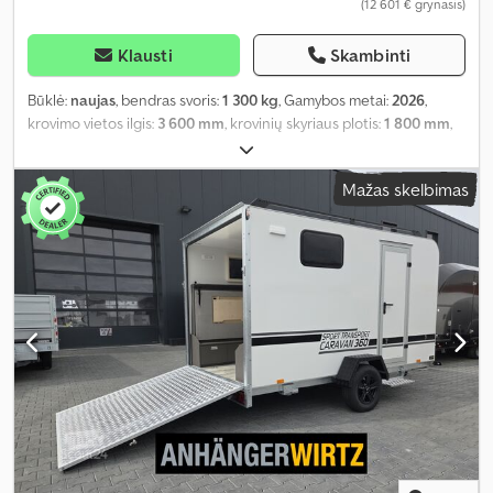
(12 601 € grynasis)
Klausti
Skambinti
Būklė:
naujas
, bendras svoris:
1 300 kg
, Gamybos metai:
2026
,
krovimo vietos ilgis:
3 600 mm
, krovinių skyriaus plotis:
1 800 mm
,
krovos erdvės aukštis:
1 900 mm
,
Mažas skelbimas