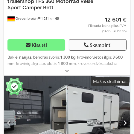
trailershop
TFS 360 Motorrad Reise
Sport Camper Bett
12 601 €
Grevenbroich
1 231 km
Fiksuota kaina plius PVM
(14 995 € bruto)
Klausti
Skambinti
Būklė:
naujas
, bendras svoris:
1 300 kg
, krovimo vietos ilgis:
3 600
mm
, krovinių skyriaus plotis:
1 800 mm
, krovos erdvės aukštis:
1 900 mm
, Gamybos metai:
2026
,
Mažas skelbimas