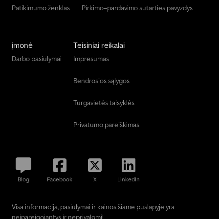
Patikimumo ženklas
Pirkimo–pardavimo sutarties pavyzdys
įmonė
Teisiniai reikalai
Darbo pasiūlymai
Impresumas
Bendrosios sąlygos
Turgavietės taisyklės
Privatumo pareiškimas
Blog
Facebook
X
LinkedIn
Visa informacija, pasiūlymai ir kainos šiame puslapyje yra
neįpareigojantys ir neprivalomi!