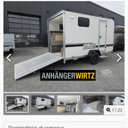
1
/
23
Pagrindiniai duomenys