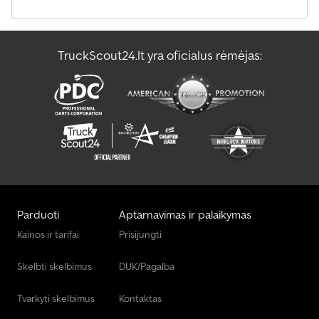
TruckScout24.lt yra oficialus rėmėjas:
Parduoti
Aptarnavimas ir palaikymas
Kainos ir tarifai
Prisijungti
Skelbti skelbimus
DUK/Pagalba
Tvarkyti skelbimus
Kontaktas