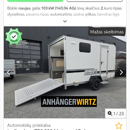
Būklė:
naujas
, galia:
103 kW (140,04 AG)
, lovų skaičius:
2
, kuro tipas:
dyzelinas
, pavaros tipas:
automatinis
, spalva:
pilkas
, bendras ilgis:
5 990 mm
, bendras plotis:
2 090 mm
, bendras aukštis:
2 610 mm
,
bendras svoris:
3 500 kg
, Įranga:
centrinis užraktas, navigacijos
Mažas skelbimas
sistema, vonios kambarys
,
1
/
23
Automobilių priekaba