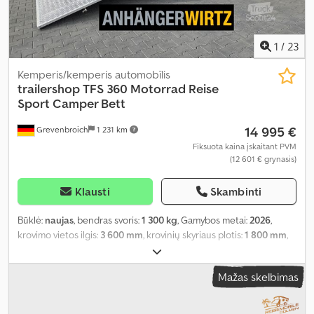
1
/
23
Kemperis/kemperis automobīlis
trailershop
TFS 360 Motorrad Reise
Sport Camper Bett
14 995 €
Grevenbroich
1 231 km
Fiksuota kaina įskaitant PVM
(12 601 € grynasis)
Klausti
Skambinti
Būklė:
naujas
, bendras svoris:
1 300 kg
, Gamybos metai:
2026
,
krovimo vietos ilgis:
3 600 mm
, krovinių skyriaus plotis:
1 800 mm
,
krovos erdvės aukštis:
1 900 mm
,
Mažas skelbimas