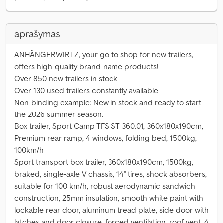
aprašymas
ANHÄNGERWIRTZ, your go-to shop for new trailers,
offers high-quality brand-name products!
Over 850 new trailers in stock
Over 130 used trailers constantly available
Non-binding example: New in stock and ready to start
the 2026 summer season.
Box trailer, Sport Camp TFS ST 360.01, 360x180x190cm,
Premium rear ramp, 4 windows, folding bed, 1500kg,
100km/h
Sport transport box trailer, 360x180x190cm, 1500kg,
braked, single-axle V chassis, 14'' tires, shock absorbers,
suitable for 100 km/h, robust aerodynamic sandwich
construction, 25mm insulation, smooth white paint with
lockable rear door, aluminum tread plate, side door with
latches and door closure, forced ventilation, roof vent, 4