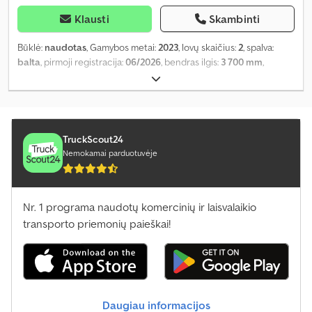
Klausti
Skambinti
Būklė:
naudotas
, Gamybos metai:
2023
, lovų skaičius:
2
, spalva:
balta
, pirmoji registracija:
06/2026
, bendras ilgis:
3 700 mm
,
bendras plotis:
1 950 mm
, bendras aukštis:
1 820 mm
, ašių
konfigūracija:
1 ašis
, bendras svoris:
1 300 kg
,
TruckScout24
Nemokamai parduotuvėje
Nr. 1 programa naudotų komercinių ir laisvalaikio
transporto priemonių paieškai!
Daugiau informacijos