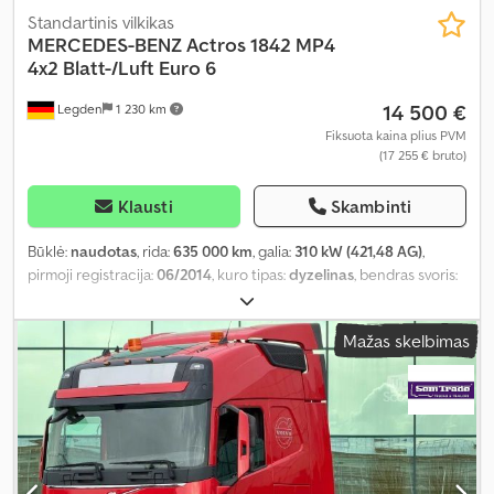
Standartinis vilkikas
MERCEDES-BENZ
Actros 1842 MP4
4x2 Blatt-/Luft Euro 6
14 500 €
Legden
1 230 km
Fiksuota kaina plius PVM
(17 255 € bruto)
Klausti
Skambinti
Būklė:
naudotas
, rida:
635 000 km
, galia:
310 kW (421,48 AG)
,
pirmoji registracija:
06/2014
, kuro tipas:
dyzelinas
, bendras svoris:
18 000 kg
, ašių konfigūracija:
2 ašys
, spalva:
balta
, pavaros tipas:
automatinis
, emisijos klasė:
Euro 6
, Įranga:
ABS, autonominis
Mažas skelbimas
šildytuvas, elektroninė stabilumo programa (ESP), oro
kondicionavimas
,