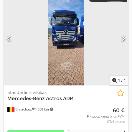
programa (ESP), oro kondicionavimas, suodžių filtras
,
1
/
1
Standartinis vilkikas
Mercedes-Benz
Actros ADR
60 €
Brasschaat
1 358 km
Fiksuota kaina plius PVM
(73 € bruto)