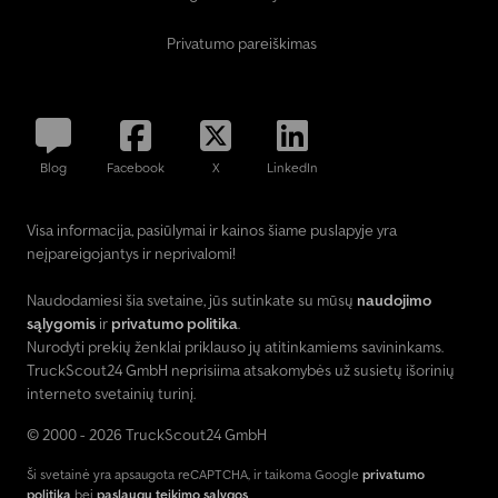
Privatumo pareiškimas
Blog
Facebook
X
LinkedIn
Visa informacija, pasiūlymai ir kainos šiame puslapyje yra
neįpareigojantys ir neprivalomi!
Naudodamiesi šia svetaine, jūs sutinkate su mūsų
naudojimo
sąlygomis
ir
privatumo politika
.
Nurodyti prekių ženklai priklauso jų atitinkamiems savininkams.
TruckScout24 GmbH neprisiima atsakomybės už susietų išorinių
interneto svetainių turinį.
© 2000 - 2026 TruckScout24 GmbH
Ši svetainė yra apsaugota reCAPTCHA, ir taikoma Google
privatumo
politika
bei
paslaugų teikimo sąlygos
.