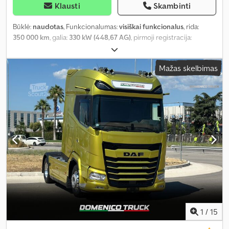
Klausti
Skambinti
Būklė:
naudotas
, Funkcionalumas:
visiškai funkcionalus
, rida:
350 000 km
, galia:
330 kW (448,67 AG)
, pirmoji registracija:
06/2021
, kuro tipas:
dyzelinas
, Gamybos metai:
2021
, Įranga:
ABS,
AdBlue, Bluetooth, EBS (Elektroninė stabdžių sistema),
Mažas skelbimas
Tachografas, USB jungtis, aklosios zonos pagalbininkas,
autonominis šildytuvas, borto kompiuteris, centrinis užraktas,
diferencialo užraktas, elektrinis langų reguliavimas, elektroninė
stabilumo programa (ESP), kruizo kontrolė, navigacijos sistema,
nerūkantis automobilis, oro kondicionavimas, oro pagalvė,
padangų slėgio stebėsena, suodžių filtras, sėdynės šildytuvas,
vairo stiprintuvas, šaldytuvas
,
1
/
15