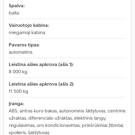
Spalva:
balta
Vairuotojo kabina:
miegamoji kabina
Pavaros tipas:
automatinis
Leistina ašies apkrova (ašis 1):
8 000 kg
Leistina ašies apkrova (ašis 2):
11 500 kg
Įranga:
ABS, antras kuro bakas, autonominis šildytuvas, centrinis
užraktas, diferencialo užraktas, elektrinis langų
reguliavimas, oro kondicionavimas, priešrūkiniai žibintai,
spoileris, šaldytuvas