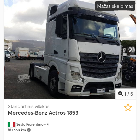
balta
, vairuotojo kabina:
miegamoji kabina
, emisijos klasė:
Euro 6
,
Mažas skelbimas
lovų skaičius:
2
, Gamybos metai:
2020
, Įranga:
ABS, AdBlue,
Bluetooth, EBS (Elektroninė stabdžių sistema), Tachografas,
USB jungtis, antras kuro bakas, autonominis šildytuvas, borto
kompiuteris, centrinis užraktas, diferencialo užraktas, eismo
juostos palaikymo asistentas, elektrinis langų reguliavimas,
elektriškai reguliuojamas veidrodis, elektroninė stabilumo
programa (ESP), kalno įkalnės asistentas, kruizo kontrolė,
navigacijos sistema, nerūkantis automobilis, oro
kondicionavimas, oro pagalvė, padangų slėgio stebėsena,
papildomi žibintai, pilna techninės priežiūros istorija,
priešrūkiniai žibintai, retarderis, spoileris, start-stop sistema,
stovėjimo kondicionierius, suodžių filtras, sėdynės šildytuvas,
trauki kontrolė, vairo stiprintuvas, šaldytuvas
,
1
/
6
Standartinis vilkikas
Mercedes-Benz
Actros 1853
Sesto Fiorentino - Fi
1 558 km