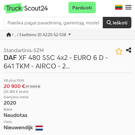
Parduoti
Ieškoti
/ ... / Skelbimo ID: A220-52-538
Standartinis-SZM
DAF
XF 480 SSC 4x2 - EURO 6 D -
641 TKM - AIRCO - 2...
VB plius PVM
20 900 €
21 900 €
(25 289 € bruto)
Gamybos metai
2020
Būklė
Naudotas
Vieta
Nieuwendijk