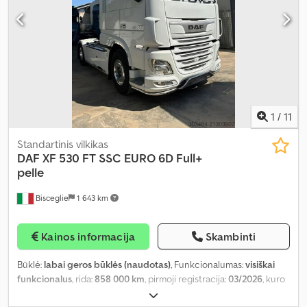
1
/
11
Standartinis vilkikas
DAF
XF 530 FT SSC EURO 6D Full+
pelle
Bisceglie
1 643 km
Kainos informacija
Skambinti
Būklė:
labai geros būklės (naudotas)
, Funkcionalumas:
visiškai
funkcionalus
, rida:
858 000 km
, pirmoji registracija:
03/2026
, kuro
tipas:
dyzelinas
, ašių konfigūracija:
4x2
, kuras:
dyzelinas
, spalva: