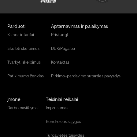
Parduoti
Aptarnavimas ir palaikymas
Kainos ir tarifai
Prisijungti
Skelbti skelbimus
DUK/Pagalba
Tvarkyti skelbimus
Kontaktas
Patikimumo ženklas
Pirkimo–pardavimo sutarties pavyzdys
įmonė
Teisiniai reikalai
Darbo pasiūlymai
Impresumas
Bendrosios sąlygos
Turgavietės taisyklės