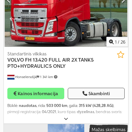
1
/
26
Standartinis vilkikas
VOLVO
FH 13.420 FULL AIR 2X TANKS
PTO+HYDRAULICS ONLY
Honselersdijk
1 341 km
Kainos informacija
Skambinti
Būklė:
naudotas
, rida:
503 000 km
, galia:
315 kW (428,28 AG)
,
pirmoji registracija:
04/2021
, kuro tipas:
dyzelinas
, bendras svoris:
21 000 kg
, ašių konfigūracija:
2 ašys
, spalva:
raudona
, pavaros
tipas:
automatinis
, emisijos klasė:
Euro 6
, Gamybos metai:
2021
,
Mažas skelbimas
Įranga:
ABS, autonominis šildytuvas, elektroninė stabilumo