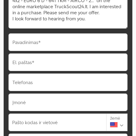
Pavadinimas*
El. paštas*
Telefonas
Įmonė
žemė
Pašto kodas ir vietovė