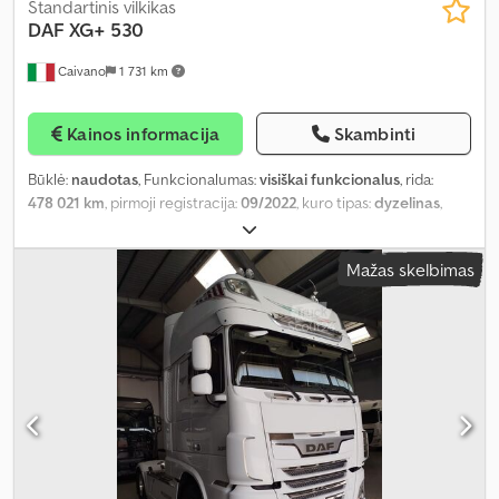
Standartinis vilkikas
DAF
XG+ 530
Caivano
1 731 km
Kainos informacija
Skambinti
Būklė:
naudotas
, Funkcionalumas:
visiškai funkcionalus
, rida:
478 021 km
, pirmoji registracija:
09/2022
, kuro tipas:
dyzelinas
,
kuras:
dyzelinas
, stabdžiai:
retarderis
, spalva:
geltonas
, pavaros
tipas:
automatinis
, Įranga:
ABS, borto kompiuteris, navigacijos
Mažas skelbimas
sistema, stovėjimo kondicionierius, suodžių filtras
,