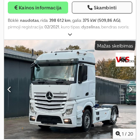
Kainos informacija
Skambinti
Būklė:
naudotas
, rida:
398 612 km
, galia:
375 kW (509,86 AG)
,
pirmoji registracija:
02/2021
, kuro tipas:
dyzelinas
, bendras svoris:
18 000 kg
, spalva:
balta
, pavaros tipas:
mechaninis
,
Mažas skelbimas
1
/
20