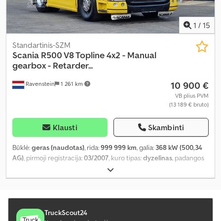
1
/
15
Standartinis-SZM
Scania
R500 V8 Topline 4x2 - Manual
gearbox - Retarder...
10 900 €
Ravenstein
1 261 km
VB plius PVM
(13 189 € bruto)
Klausti
Skambinti
Būklė:
geras (naudotas)
, rida:
999 999 km
, galia:
368 kW (500,34
AG)
, pirmoji registracija:
03/2007
, kuro tipas:
dyzelinas
, padangos
dydis:
385/65R22.5
, ašių konfigūracija:
4x2
, kuras:
dyzelinas
,
stabdžiai:
retarderis
, spalva:
geltonas
, vairuotojo kabina:
miegamoji kabina
, pavaros tipas:
mechaninis
, pavarų skaičius:
12
,
emisijos klasė:
Euro 5
, pakaba:
plienas-oras
, leistina ašies apkrova
(ašis 1):
7 100 kg
, leistina ašies apkrova (ašis 2):
11 500 kg
, Gamybos
TruckScout24
metai:
2007
, Įranga:
ABS, AdBlue, autonominis šildytuvas,