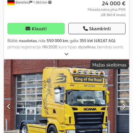
24 000 €
Bielefeld
1 063 km
Fiksuota kaina plius PVM
(28 560 € bruto)
Klausti
Skambinti
Būklė:
naudotas
, rida:
550 000 km
, galia:
355 kW (482,67 AG)
,
pirmoji registracija:
06/2020
, kuro tipas:
dyzelinas
, bendras svoris:
18 000 kg
, ašių konfigūracija:
2 ašys
, stabdžiai:
retarderis
, spalva:
mėlyna
, pavaros tipas:
automatinis
, emisijos klasė:
Euro 6
, Įranga:
Mažas skelbimas
ABS, autonominis šildytuvas, elektroninė stabilumo programa
(ESP), navigacijos sistema, oro kondicionavimas
,