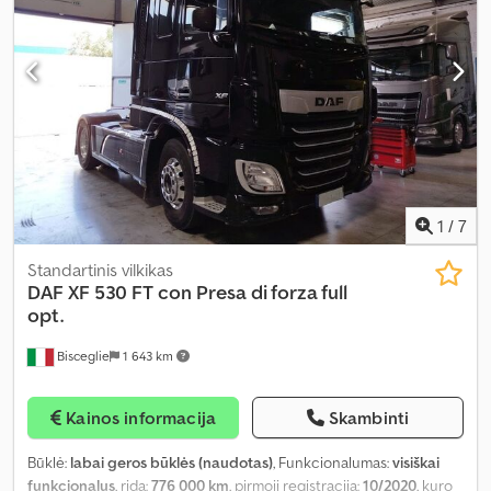
asistentas, elektrinis langų reguliavimas, elektriškai
reguliuojamas veidrodis, elektroninė stabilumo programa (ESP),
kalno įkalnės asistentas, kruizo kontrolė, nerūkantis automobilis,
oro kondicionavimas, oro pagalvė, padangų slėgio stebėsena,
papildomi žibintai, pilna techninės priežiūros istorija,
priešrūkiniai žibintai, retarderis, spoileris, start-stop sistema,
suodžių filtras, sėdynės šildytuvas, trauki kontrolė, vairo
stiprintuvas, šaldytuvas
,
1
/
7
Standartinis vilkikas
DAF
XF 530 FT con Presa di forza full
opt.
Bisceglie
1 643 km
Kainos informacija
Skambinti
Būklė:
labai geros būklės (naudotas)
, Funkcionalumas:
visiškai
funkcionalus
, rida:
776 000 km
, pirmoji registracija:
10/2020
, kuro