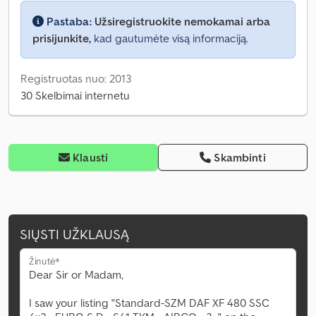
Pastaba:
Užsiregistruokite nemokamai arba
prisijunkite,
kad gautumėte visą informaciją.
Registruotas nuo: 2013
30 Skelbimai internetu
Klausti
Skambinti
SIŲSTI UŽKLAUSĄ
Žinutė*