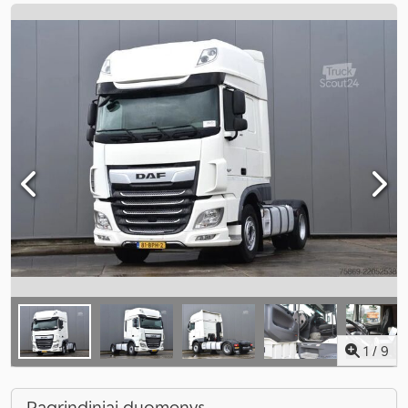
1
/
9
Pagrindiniai duomenys