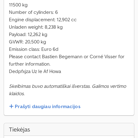
11500 kg
Number of cylinders: 6
Engine displacement: 12,902 cc
Unladen weight: 8,238 kg
Payload: 12,262 kg
GVWR: 20,500 kg
Emission class: Euro 6d
Please contact Bastien Begemann or Corné Visser for
further information.
Dedpfxjza Uz Ie Af Howa
Skelbimas buvo automatiškai išverstas. Galimos vertimo
klaidos.
Prašyti daugiau informacijos
Tiekėjas