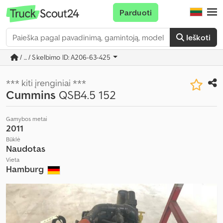
Parduoti
Ieškoti
/ ... / Skelbimo ID: A206-63-425
*** kiti įrenginiai ***
Cummins
QSB4.5 152
Gamybos metai
2011
Būklė
Naudotas
Vieta
Hamburg