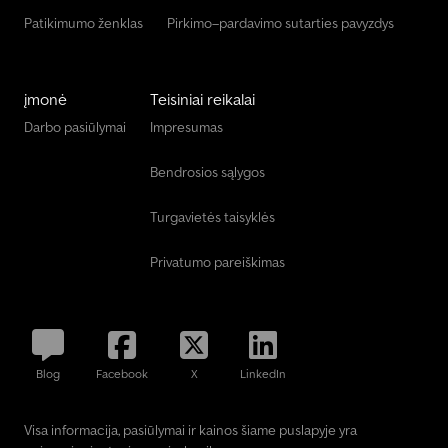
Patikimumo ženklas
Pirkimo–pardavimo sutarties pavyzdys
įmonė
Teisiniai reikalai
Darbo pasiūlymai
Impresumas
Bendrosios sąlygos
Turgavietės taisyklės
Privatumo pareiškimas
Blog
Facebook
X
LinkedIn
Visa informacija, pasiūlymai ir kainos šiame puslapyje yra