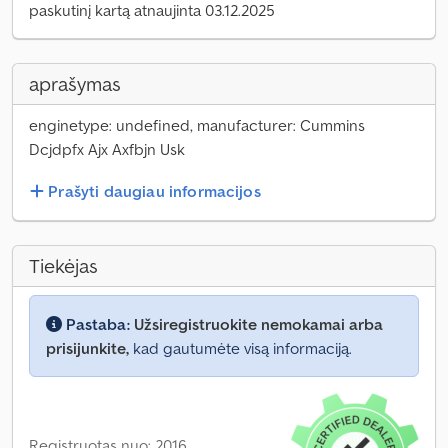
paskutinį kartą atnaujinta 03.12.2025
aprašymas
enginetype: undefined, manufacturer: Cummins
Dcjdpfx Ajx Axfbjn Usk
Prašyti daugiau informacijos
Tiekėjas
Pastaba:
Užsiregistruokite nemokamai arba
prisijunkite,
kad gautumėte visą informaciją.
Registruotas nuo: 2016