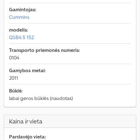
Gamintojas:
Cummins
modelis:
QSB4.5 152
Transporto priemonės numeris:
0104
Gamybos metai:
2011
Būklė:
labai geros būklės (naudotas)
Kaina ir vieta
Pardavėjo vieta: