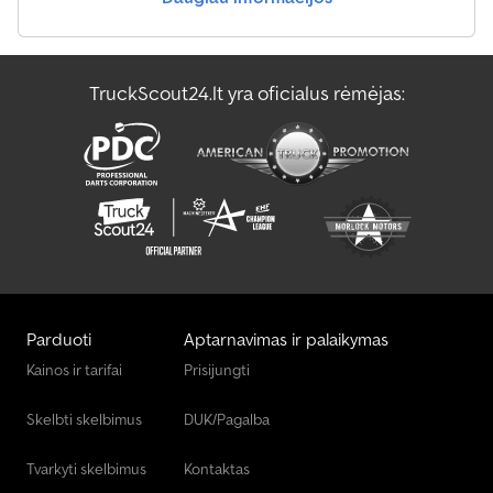
TruckScout24.lt yra oficialus rėmėjas:
Parduoti
Aptarnavimas ir palaikymas
Kainos ir tarifai
Prisijungti
Skelbti skelbimus
DUK/Pagalba
Tvarkyti skelbimus
Kontaktas