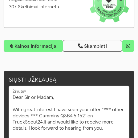
307 Skelbimai internetu
Kainos informacija
Skambinti
SIŲSTI UŽKLAUSĄ
Žinutė*