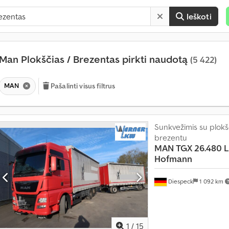
Ieškoti
Man Plokščias / Brezentas pirkti naudotą
(5 422)
MAN
Pašalinti visus filtrus
Sunkvežimis su plokšč
brezentu
MAN
TGX 26.480 L
Hofmann
Diespeck
1 092 km
1
/
15