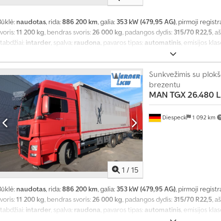
Būklė:
naudotas
, rida:
886 200 km
, galia:
353 kW (479,95 AG)
, pirmoji registr
voris:
11 200 kg
, bendras svoris:
26 000 kg
, padangos dydis:
315/70 R22,5
, a
tabdžiai:
intarder
, spalva:
raudona
, pavaros tipas:
automatinis
, emisijos kla
rovimo vietos ilgis:
7 300 mm
, krovinių skyriaus plotis:
2 480 mm
, krovos erd
autonominis šildytuvas, diferencialo užraktas, kruizo kontrolė, oro kondi
ungtis, spoileris, trauki kontrolė, žemas triukšmo lygis
Sunkvežimis su plokšč
,
brezentu
MAN
TGX 26.480 L
Diespeck
1 092 km
1
/
15
Būklė:
naudotas
, rida:
886 200 km
, galia:
353 kW (479,95 AG)
, pirmoji registr
voris:
11 200 kg
, bendras svoris:
26 000 kg
, padangos dydis:
315/70 R22,5
, a
tabdžiai:
intarder
, spalva:
raudona
, pavaros tipas:
automatinis
, emisijos kla
rovimo vietos ilgis:
7 300 mm
, krovinių skyriaus plotis:
2 480 mm
, krovos erd