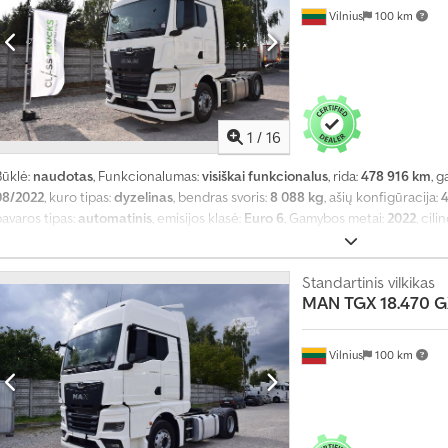
Vilnius
100 km
1
/
16
Būklė:
naudotas
, Funkcionalumas:
visiškai funkcionalus
, rida:
478 916 km
, g
08/2022
, kuro tipas:
dyzelinas
, bendras svoris:
8 088 kg
, ašių konfigūracija:
4
avaros tipas:
automatinis
, emisijos klasė:
Euro 6
, Gamybos metai:
2022
, cil
cm³
, vairuotojo vairo padėtis:
kairė
, Įranga:
pilna techninės priežiūros istorij
abinos talpa su aukštu stogu GX Akumuliatorius, 12 V, 230 Ah, 2 vnt., nereikal
D2676 LFAI, 346 kW (470 AG) galia, 2400 Nm sukimo momentas, Euro 6e MAN T
Standartinis vilkikas
MAN
TGX 18.470 G
stabdymo pagalbinė sistema (EBA) Vairuotojo patogumas Oro kondicionavimo
sėdynė su pneumatine spyruokle, su juosmens atrama ir pečių reguliavimu Št
atlošo reguliavimas Dviaukštė, viršus, su grotelėmis atrama Dviaukštė, dugn
Vilnius
100 km
andens šildytuvas 4 kW (naktinis šildytuvas) Šaldytuvas ir stalčius, 1 vieneta
pecifikacijos Continental VDO 4.1 išmanusis tachografas, 2 versija - teisinis
Padangos priekinei ašiai, Goodyear 315/70R22.5 KMAX S G2 Vairavimas-Short
315/70R22.5 KMAX D G2 Drive-Short haul TL Crsdpjzrgd Defx Akqsf Pagrindinė 