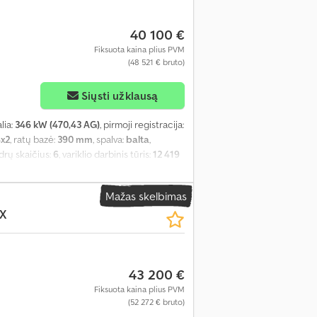
40 100 €
Fiksuota kaina plius PVM
(48 521 € bruto)
Siųsti užklausą
alia:
346 kW (470,43 AG)
, pirmoji registracija:
x2
, ratų bazė:
390 mm
, spalva:
balta
,
indrų skaičius:
6
, variklio darbinis tūris:
12 419
a, vairo stiprintuvas
, Funkcijos Didelė
aujantis priežiūros Dyzelinis variklis MAN
Mažas skelbimas
ipMatic 14.27 DD Išplėstinė avarinio
X
 sistema, Climatronic Patogi vairuotojo
urmano sėdynė, be spyruoklinių, ilgio ir
as, su grotelėmis atrama Papildomas
s, centrinė dalis, gale Techninės
43 200 €
 reikalavimas nuo 2023 m. rugpjūčio 21 d.
 Haul TL Padangos galinei ašiai, Goodyear
Fiksuota kaina plius PVM
(52 272 € bruto)
ratų bazė, 3900 mm Ašies santykis, i = 2,31