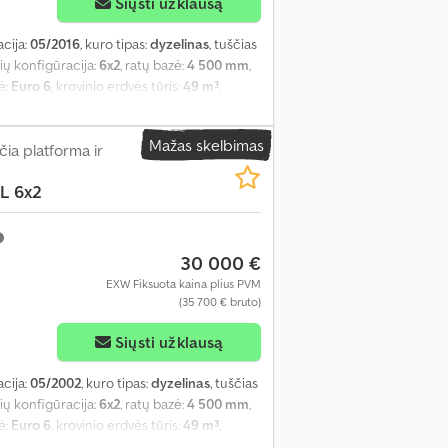
Siųsti užklausą
acija:
05/2016
, kuro tipas:
dyzelinas
, tuščias
šių konfigūracija:
6x2
, ratų bazė:
4 500 mm
,
sė:
Euro 6
, krovinio erdvės tūris:
49 m³
,
vės aukštis:
2 680 mm
, Įranga:
ABS,
cionavimas, papildomi žibintai, priekabos
Mažas skelbimas
ia platforma ir
L 6x2
30 000 €
EXW Fiksuota kaina plius PVM
(35 700 € bruto)
Siųsti užklausą
acija:
05/2002
, kuro tipas:
dyzelinas
, tuščias
šių konfigūracija:
6x2
, ratų bazė:
4 500 mm
,
sė:
Euro 6
, krovinio erdvės tūris:
49 m³
,
vės aukštis:
2 680 mm
, Įranga:
ABS,