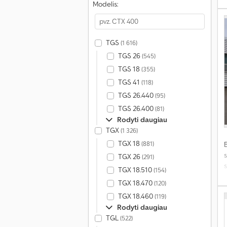
Modelis:
j
TGS
(1 616)
TGS 26
(545)
TGS 18
(355)
TGS 41
(118)
TGS 26.440
(95)
TGS 26.400
(81)
Rodyti daugiau
TGX
(1 326)
TGX 18
(881)
s
TGX 26
(291)
s
TGX 18.510
(154)
k
TGX 18.470
(120)
a
TGX 18.460
(119)
Rodyti daugiau
TGL
(522)