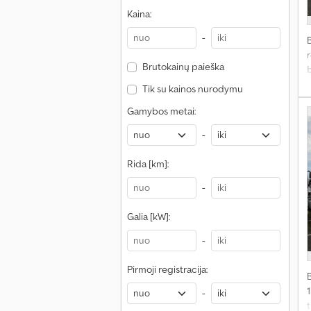
Kaina:
-
r
Brutokainų paieška
Tik su kainos nurodymu
D
Gamybos metai:
-
Rida [km]:
(
i
-
Galia [kW]:
3
-
K
p
Pirmoji registracija:
ž
-
v
t