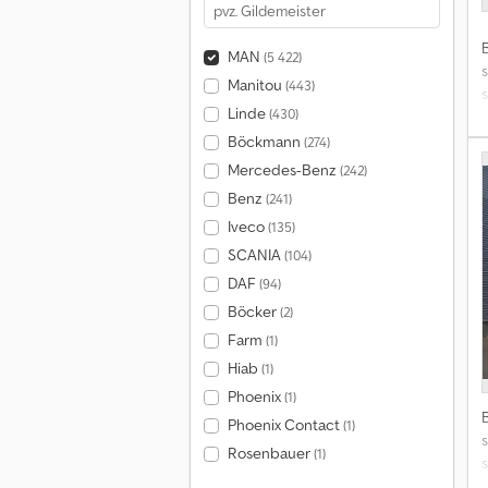
MAN
(5 422)
s
Manitou
(443)
s
Linde
(430)
k
Böckmann
(274)
j
Mercedes-Benz
(242)
Benz
(241)
Iveco
(135)
SCANIA
(104)
DAF
(94)
Böcker
(2)
Farm
(1)
Hiab
(1)
Phoenix
(1)
Phoenix Contact
(1)
s
Rosenbauer
(1)
s
k