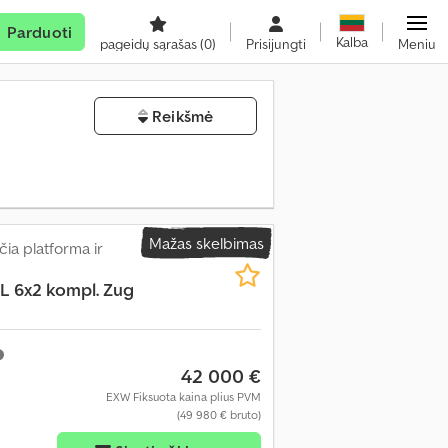
Parduoti
Kalba
pageidų sąrašas
(0)
Prisijungti
Meniu
Reikšmė
Mažas skelbimas
ia platforma ir
L 6x2 kompl. Zug
42 000 €
EXW Fiksuota kaina plius PVM
(49 980 € bruto)