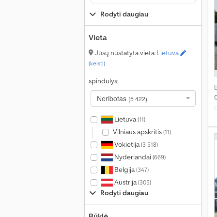
Rodyti daugiau
Š
t
Vieta
A
Jūsų nustatyta vieta:
Lietuva
b
(keisti)
B
spindulys:
L
Neribotas
(5 422)
v
p
Lietuva
(11)
k
Vilniaus apskritis
(11)
Vokietija
(3 518)
Nyderlandai
(669)
Belgija
(347)
v
Austrija
(305)
s
Rodyti daugiau
3
Būklė