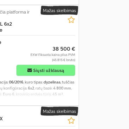
cionavimas, papildomi žibintai, priekabos
Mažas skelbimas
ia platforma ir
L 6x2
e
38 500 €
EXW Fiksuota kaina plius PVM
(45 815 € bruto)
Siųsti užklausą
acija:
06/2016
, kuro tipas:
dyzelinas
, tuščias
šių konfigūracija:
6x2
, ratų bazė:
4 800 mm
,
ė:
Euro 6
, krovinio erdvės tūris:
45 m³
,
vės aukštis:
2 460 mm
, Įranga:
ABS,
trolė, navigacijos sistema, oro
Mažas skelbimas
žemas triukšmo lygis
,
X