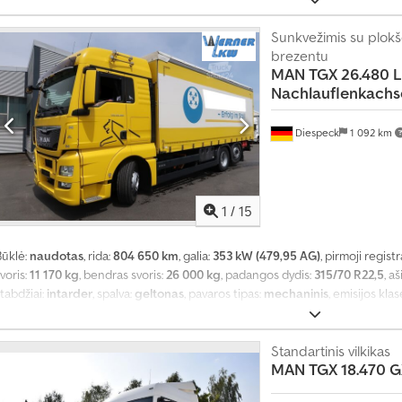
autonominis šildytuvas, diferencialo užraktas, kruizo kontrolė, oro kondi
ungtis, spoileris, trauki kontrolė, žemas triukšmo lygis
Sunkvežimis su plokšč
,
brezentu
MAN
TGX 26.480 L
Nachlauflenkachs
Diespeck
1 092 km
1
/
15
Būklė:
naudotas
, rida:
804 650 km
, galia:
353 kW (479,95 AG)
, pirmoji registr
voris:
11 170 kg
, bendras svoris:
26 000 kg
, padangos dydis:
315/70 R22,5
, a
tabdžiai:
intarder
, spalva:
geltonas
, pavaros tipas:
mechaninis
, emisijos klas
rovimo vietos ilgis:
7 300 mm
, krovinių skyriaus plotis:
2 480 mm
, krovos erd
utonominis šildytuvas, diferencialo užraktas, galinis keltuvas, kruizo kon
kondicionavimas, papildomi žibintai, priekabos jungtis, trauki kontrolė, 
Standartinis vilkikas
MAN
TGX 18.470 G