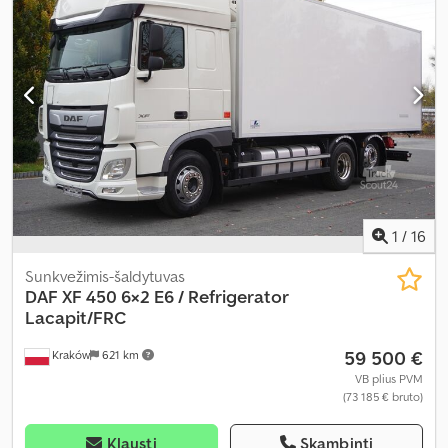
erdvės aukštis:
2 440 mm
, Gamybos metai:
2015
, Įranga:
aušinimo
blokas, diferencialo užraktas, kruizo kontrolė, oro
kondicionavimas
,
1
/
16
Sunkvežimis-šaldytuvas
DAF
XF 450 6×2 E6 / Refrigerator
Lacapit/FRC
59 500 €
Kraków
621 km
VB plius PVM
(73 185 € bruto)
Klausti
Skambinti