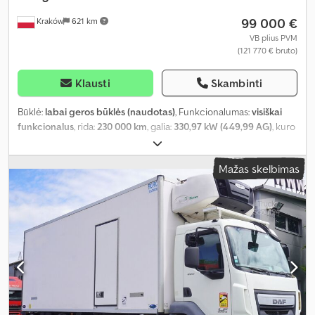
99 000 €
Kraków
621 km
VB plius PVM
(121 770 € bruto)
Klausti
Skambinti
Būklė:
labai geros būklės (naudotas)
, Funkcionalumas:
visiškai
funkcionalus
, rida:
230 000 km
, galia:
330,97 kW (449,99 AG)
, kuro
tipas:
dyzelinas
, bendras svoris:
26 000 kg
, ašių konfigūracija:
6x2
,
spalva:
balta
, vairuotojo kabina:
miegamoji kabina
, pavaros tipas:
Mažas skelbimas
automatinis
, emisijos klasė:
Euro 6
, krovimo vietos ilgis:
8 150 mm
,
krovinių skyriaus plotis:
2 500 mm
, krovos erdvės aukštis:
2 690
mm
, Gamybos metai:
2023
, Įranga:
AdBlue, Tachografas, aušinimo
blokas, borto kompiuteris, diferencialo užraktas, kruizo
kontrolė, oro kondicionavimas
,