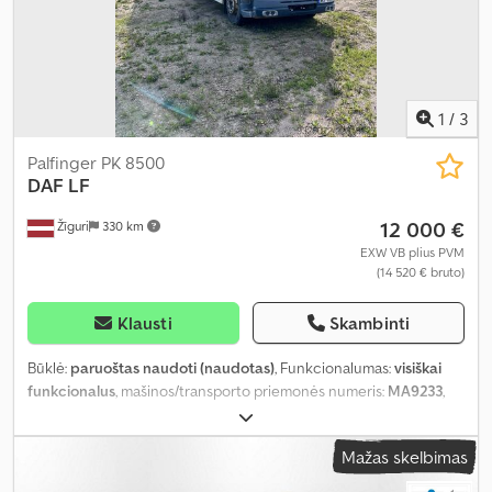
1
/
3
Palfinger PK 8500
DAF
LF
12 000 €
Žīguri
330 km
EXW VB plius PVM
(14 520 € bruto)
Klausti
Skambinti
Būklė:
paruoštas naudoti (naudotas)
, Funkcionalumas:
visiškai
funkcionalus
, mašinos/transporto priemonės numeris:
MA9233
,
rida:
1 480 495 km
, pirmoji registracija:
03/2008
, kuro tipas:
dyzelinas
, tuščias svoris:
8 480 kg
, didžiausias leistinas svoris:
Mažas skelbimas
10 520 kg
, bendras svoris:
19 000 kg
, padang padangų:
70
procentas
, ašių konfigūracija:
4x2
, kita apžiūra (TÜV):
07/2027
,