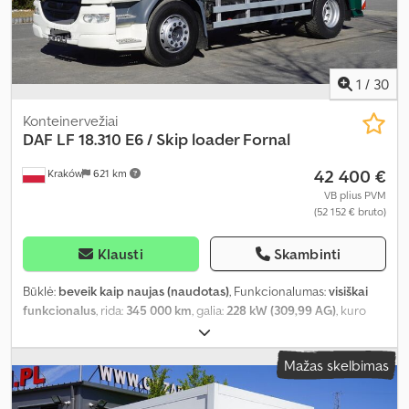
1
/
30
Konteinervežiai
DAF
LF 18.310 E6 / Skip loader Fornal
42 400 €
Kraków
621 km
VB plius PVM
(52 152 € bruto)
Klausti
Skambinti
Būklė:
beveik kaip naujas (naudotas)
, Funkcionalumas:
visiškai
funkcionalus
, rida:
345 000 km
, galia:
228 kW (309,99 AG)
, kuro
tipas:
dyzelinas
, tuščias svoris:
9 975 kg
, didžiausias leistinas svoris:
8 025 kg
, bendras svoris:
18 000 kg
, ašių konfigūracija:
4x2
, ratų
Mažas skelbimas
bazė:
4 250 mm
, kuras:
dyzelinas
, vairuotojo kabina:
dieninė
kabina
, pavaros tipas:
mechaninis
, emisijos klasė:
Euro 6
, pakaba:
plienas-oras
, Gamybos metai:
2015
, Įranga:
diferencialo užraktas,