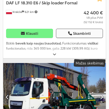
DAF
LF 18.310 E6 / Skip loader Fornal
42 400 €
Kraków
621 km
VB plius PVM
(52 152 € bruto)
Klausti
Skambinti
Būklė:
beveik kaip naujas (naudotas)
, Funkcionalumas:
visiškai
funkcionalus
, rida:
345 000 km
, galia:
228 kW (309,99 AG)
, kuro
tipas:
dyzelinas
, tuščias svoris:
9 975 kg
, didžiausias leistinas svoris:
8 025 kg
, bendras svoris:
18 000 kg
, ašių konfigūracija:
4x2
, ratų
Mažas skelbimas
bazė:
4 250 mm
, kuras:
dyzelinas
, vairuotojo kabina:
dieninė
kabina
, pavaros tipas:
mechaninis
, emisijos klasė:
Euro 6
, pakaba:
plienas-oras
, Gamybos metai:
2015
, Įranga:
diferencialo užraktas,
kranas, priekabos jungtis
,