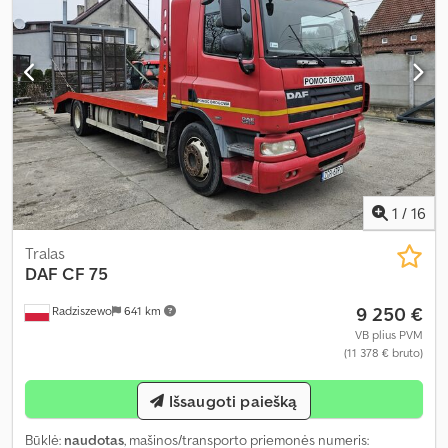
1
/
16
Tralas
DAF
CF 75
9 250 €
Radziszewo
641 km
VB plius PVM
(11 378 € bruto)
Klausti
Išsaugoti paiešką
Būklė:
naudotas
, mašinos/transporto priemonės numeris: