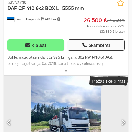
Savivartis
DAF
CF 410 6x2 BOX L=5555 mm
26 500 €
Lääne-Harju vald
449 km
27 900 €
Fiksuota kaina plius PVM
(32 860 € bruto)
Klausti
Skambinti
Būklė:
naudotas
, rida:
332 975 km
, galia:
302 kW (410,61 AG)
,
pirmoji registracija:
03/2018
, kuro tipas:
dyzelinas
, ašių
konfigūracija:
6x2
, ratų bazė:
4 200 mm
, kuras:
dyzelinas
,
vairuotojo kabina:
miegamoji kabina
, pavaros tipas:
automatinis
,
Mažas skelbimas
emisijos klasė:
Euro 6
, pakaba:
plienas-oras
, bendras ilgis:
8 450
mm
, bendras plotis:
2 550 mm
, bendras aukštis:
3 190 mm
, krovimo
vietos ilgis:
5 550 mm
, krovinių skyriaus plotis:
2 380 mm
, krovos
erdvės aukštis:
980 mm
, Gamybos metai:
2018
, Įranga:
autonominis šildytuvas, borto kompiuteris, centrinis užraktas,
diferencialo užraktas, elektrinis langų reguliavimas, elektriškai
reguliuojamas veidrodis, kruizo kontrolė, oro kondicionavimas,
sėdynės šildytuvas
,