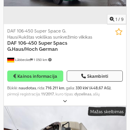
1
/
9
DAF 106-450 Super Space G.
Haus/Aukštas vokiškas sunkvežimio vilkikas
DAF
106-450 Super Spacs
G.Haus/Hoch German
Lübbecke
1 050 km
Kainos informacija
Skambinti
Būklė:
naudotas
, rida:
716 211 km
, galia:
330 kW (448,67 AG)
,
pirmoji registracija:
11/2017
, kuro tipas:
dyzelinas
, ašių
konfigūracija:
4x2
, kuras:
dyzelinas
, stabdžiai:
retarderis
, spalva:
raudona
, vairuotojo kabina:
miegamoji kabina
, pavaros tipas:
Mažas skelbimas
automatinis
, emisijos klasė:
Euro 6
, Gamybos metai:
2017
, Įranga:
ABS, EBS (Elektroninė stabdžių sistema), borto kompiuteris,
centrinis užraktas, kruizo kontrolė, oro kondicionavimas,