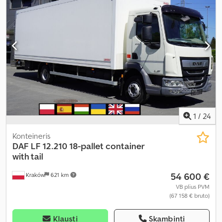
kranas, priekabos jungtis
,
1
/
24
Konteineris
DAF
LF 12.210 18-pallet container
with tail
54 600 €
Kraków
621 km
VB plius PVM
(67 158 € bruto)
Klausti
Skambinti