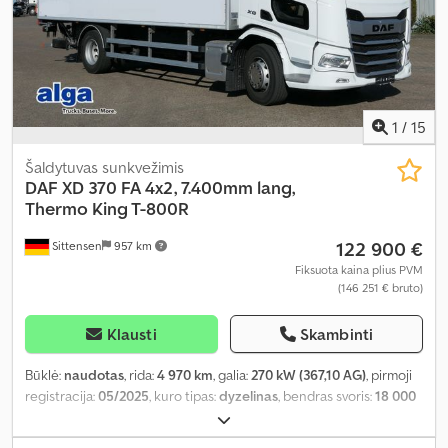
1
/
15
Šaldytuvas sunkvežimis
DAF
XD 370 FA 4x2, 7.400mm lang,
Thermo King T-800R
122 900 €
Sittensen
957 km
Fiksuota kaina plius PVM
(146 251 € bruto)
Klausti
Skambinti
Būklė:
naudotas
, rida:
4 970 km
, galia:
270 kW (367,10 AG)
, pirmoji
registracija:
05/2025
, kuro tipas:
dyzelinas
, bendras svoris:
18 000
kg
, ašių konfigūracija:
2 ašys
, spalva:
balta
, pavaros tipas:
automatinis
, emisijos klasė:
Euro 6
, bendras plotis:
2 600 mm
,