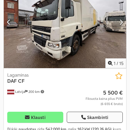
retarderis, spoileris, trauki kontrolė
,
1
/
15
Lagaminas
DAF
CF
5 500 €
Latvija
200 km
Fiksuota kaina plius PVM
(6 655 € bruto)
Klausti
Skambinti
Būklė:
naudotas
, rida:
542 000 km
, galia:
162 kW (220,26 AG)
, kuro