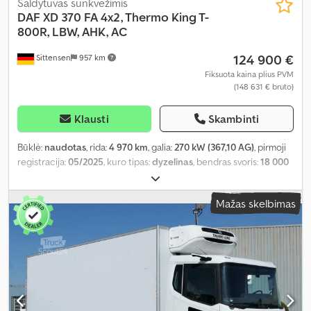
Šaldytuvas sunkvežimis
DAF
XD 370 FA 4x2, Thermo King T-
800R, LBW, AHK, AC
124 900 €
Sittensen
957 km
Fiksuota kaina plius PVM
(148 631 € bruto)
Klausti
Skambinti
Būklė:
naudotas
, rida:
4 970 km
, galia:
270 kW (367,10 AG)
, pirmoji
registracija:
05/2025
, kuro tipas:
dyzelinas
, bendras svoris:
18 000
kg
, ašių konfigūracija:
2 ašys
, spalva:
balta
, pavaros tipas:
automatinis
, emisijos klasė:
Euro 6
, bendras plotis:
2 600 mm
,
Mažas skelbimas
bendras aukštis:
3 830 mm
, krovinio erdvės tūris:
44 m³
, krovimo
vietos ilgis:
7 400 mm
, krovinių skyriaus plotis:
2 485 mm
, krovos
erdvės aukštis:
2 400 mm
, Įranga:
ABS, elektroninė stabilumo
programa (ESP), galinis keltuvas, navigacijos sistema, oro
kondicionavimas
,