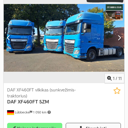
1
/
11
DAF XF460FT vilkikas (sunkvežimis-
traktorius)
DAF
XF460FT SZM
Lübbecke
1 050 km