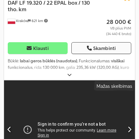
DAF
LF 19.320 / 22 EPAL box / 130
tho. km
28 000 €
Kraków
621 km
VB plius PVM
(34 440 € bruto)
Klausti
Skambinti
Būklė:
labai geros būklės (naudotas)
, Funkcionalumas:
visiškai
funkcionalus
, rida:
130 000 km
, galia:
235,36 kW (320,00 AG)
, kuro
tipas:
dyzelinas
, tuščias svoris:
9 660 kg
, didžiausias leistinas svoris:
9 340 kg
, bendras svoris:
19 000 kg
, ašių konfigūracija:
4x2
, spalva:
Mažas skelbimas
raudona
, vairuotojo kabina:
dieninė kabina
, pavaros tipas:
automatinis
, emisijos klasė:
Euro 6
, pakaba:
plienas-oras
, krovimo
vietos ilgis:
8 900 mm
, krovinių skyriaus plotis:
2 480 mm
, krovos
erdvės aukštis:
2 620 mm
, Gamybos metai:
2017
, Įranga:
AdBlue,
Tachografas, diferencialo užraktas, kruizo kontrolė
,