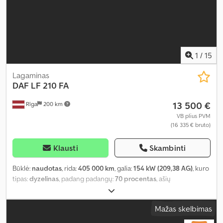
1
/
15
Lagaminas
DAF
LF 210 FA
13 500 €
Rīga
200 km
VB plius PVM
(16 335 € bruto)
Klausti
Skambinti
Būklė:
naudotas
, rida:
405 000 km
, galia:
154 kW (209,38 AG)
, kuro
tipas:
dyzelinas
, padang padangų:
70 procentas
, ašių
konfigūracija:
4x2
, kuras:
dyzelinas
, spalva:
balta
, pavaros tipas:
automatinis
, emisijos klasė:
Euro 6
, pakaba:
oras
, krovinio erdvės
Mažas skelbimas
tūris:
45 m³
, krovimo vietos ilgis:
7 000 mm
, krovinių skyriaus plotis:
2 490 mm
, krovos erdvės aukštis:
2 560 mm
, Gamybos metai:
2018
,