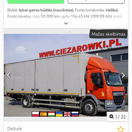
Būklė:
labai geros būklės (naudotas)
, Funkcionalumas:
visiškai
funkcionalus
, rida:
50 000 km
, galia:
154,45 kW (209,99 AG)
, kuro
tipas:
dyzelinas
, tuščias svoris:
6 380 kg
, didžiausias leistinas svoris:
5 610 kg
, bendras svoris:
11 990 kg
, ašių konfigūracija:
4x2
, spalva:
Mažas skelbimas
balta
, vairuotojo kabina:
dieninė kabina
, pavaros tipas:
automatinis
, emisijos klasė:
Euro 6
, pakaba:
oras
, krovimo vietos
ilgis:
7 450 mm
, krovinių skyriaus plotis:
2 500 mm
, krovos erdvės
aukštis:
2 200 mm
, Gamybos metai:
2024
, Įranga:
AdBlue,
Tachografas, diferencialo užraktas, oro kondicionavimas
,
1
/
22
Dėžutė