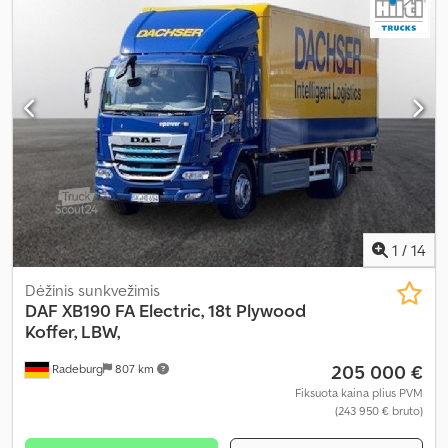
kuras:
dyzelinas
, kuro sąnaudos (mieste):
28 l/100 km
, kombinuota
degalų sąnauda:
25 l/100 km
, spalva:
balta
, vairuotojo kabina:
dieninė kabina
, pavaros tipas:
mechaninis
, pavarų skaičius:
6
,
emisijos klasė:
Euro 4
, pakaba:
plienas-oras
, sėdimų vietų skaičius:
3
, krovimo vietos ilgis:
7 000 mm
, krovinių skyriaus plotis:
2 450
mm
, Gamybos metai:
2008
, Įranga:
ABS, Tachografas,
diferencialo užraktas, kranas, kruizo kontrolė, nerūkantis
automobilis, oro kondicionavimas, vairo stiprintuvas
,
1
/
14
Dėžinis sunkvežimis
DAF
XB190 FA Electric, 18t Plywood
Koffer, LBW,
205 000 €
Radeburg
807 km
Fiksuota kaina plius PVM
(243 950 € bruto)