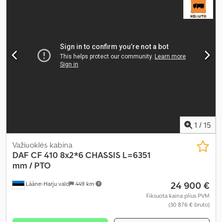
Įranga:
ABS, EBS (Elektroninė stabdžių sistema), borto
kompiuteris, centrinis užraktas, galinis keltuvas, kruizo kontrolė,
oro kondicionavimas, spoileris, sėdynės šildytuvas, vairo
stiprintuvas
,
1
/
15
Važiuoklės kabina
DAF
CF 410 8x2*6 CHASSIS L=6351
mm / PTO
24 900 €
Lääne-Harju vald
449 km
Fiksuota kaina plius PVM
(30 876 € bruto)