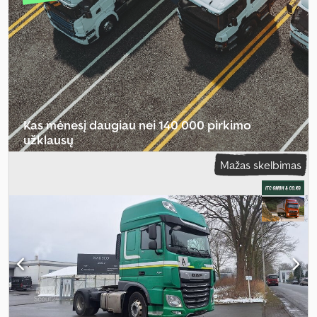
skaičius:
3
, Gamybos metai:
2012
, veikimo valandos:
1 h
, Įranga:
ABS,
AdBlue, Bluetooth, borto kompiuteris, centrinis užraktas,
diferencialo užraktas, elektriškai reguliuojamas veidrodis,
kranas, kruizo kontrolė, oro kondicionavimas, oro pagalvė, pilna
techninės priežiūros istorija, priešrūkiniai žibintai, spoileris
,
Kas mėnesį daugiau nei 140 000 pirkimo
užklausų
Mažas skelbimas
Pasirinkite prekybininko paketą