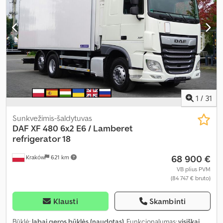
kondicionavimas, spoileris, vairo stiprintuvas
,
1
/
31
Sunkvežimis-šaldytuvas
DAF
XF 480 6x2 E6 / Lamberet
refrigerator 18
68 900 €
Kraków
621 km
VB plius PVM
(84 747 € bruto)
Klausti
Skambinti
Būklė:
labai geros būklės (naudotas)
, Funkcionalumas:
visiškai