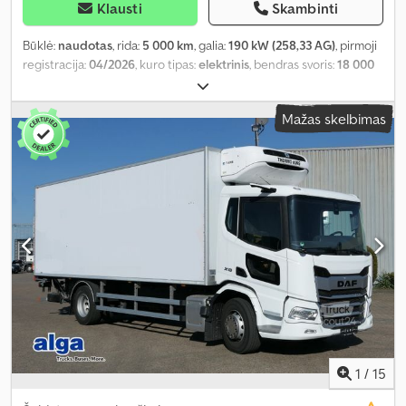
Klausti
Skambinti
Būklė:
naudotas
, rida:
5 000 km
, galia:
190 kW (258,33 AG)
, pirmoji
registracija:
04/2026
, kuro tipas:
elektrinis
, bendras svoris:
18 000
kg
, ašių konfigūracija:
4x2
, kita apžiūra (TÜV):
04/2028
, energinis
efektyvumas:
A
, spalva:
mėlyna
, pavaros tipas:
automatinis
,
Mažas skelbimas
emisijos klasė:
Euro 6
, pakaba:
plienas-oras
, Įranga:
ABS,
diferencialo užraktas, kruizo kontrolė, oro kondicionavimas
,
1
/
15