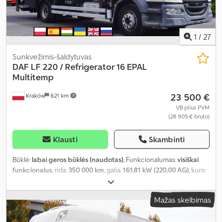
1
/
27
Sunkvežimis-šaldytuvas
DAF
LF 220 / Refrigerator 16 EPAL
Multitemp
23 500 €
Kraków
621 km
VB plius PVM
(28 905 € bruto)
Klausti
Skambinti
Būklė:
labai geros būklės (naudotas)
, Funkcionalumas:
visiškai
funkcionalus
, rida:
350 000 km
, galia:
161,81 kW (220,00 AG)
, kuro
tipas:
dyzelinas
, tuščias svoris:
9 330 kg
, didžiausias leistinas svoris:
4 670 kg
, bendras svoris:
14 000 kg
, ašių konfigūracija:
4x2
, spalva:
Mažas skelbimas
balta
, vairuotojo kabina:
dieninė kabina
, pavaros tipas:
automatinis
, emisijos klasė:
Euro 6
, pakaba:
plienas-oras
, krovimo
vietos ilgis:
6 620 mm
, krovinių skyriaus plotis:
2 460 mm
, krovos