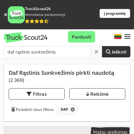
TruckScout24
Į programėlę
Nemokamai parduotuvėje
Parduoti
Ieškoti
Daf Rąstinis Sunkvežimis pirkti naudotą
(2 369)
Filtras
Reikšmė
DAF
Pašalinti visus filtrus
Mažas skelbimas