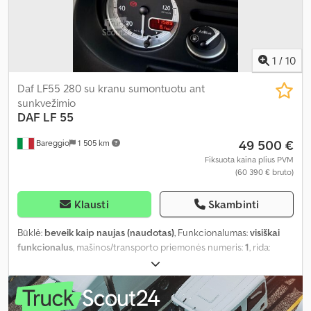
1
/
10
Daf LF55 280 su kranu sumontuotu ant
sunkvežimio
DAF
LF 55
49 500 €
Bareggio
1 505 km
Fiksuota kaina plius PVM
(60 390 € bruto)
Klausti
Skambinti
Būklė:
beveik kaip naujas (naudotas)
, Funkcionalumas:
visiškai
funkcionalus
, mašinos/transporto priemonės numeris:
1
, rida:
72 000 km
, pirmoji registracija:
11/2012
, kuro tipas:
dyzelinas
,
didžiausias leistinas svoris:
9 000 kg
, bendras svoris:
16 000 kg
,
padang padangų:
90 procentas
, ašių konfigūracija:
2 ašys
, kuras:
dyzelinas
, emisijos klasė:
Euro 5
, pakaba:
oras
, sėdimų vietų