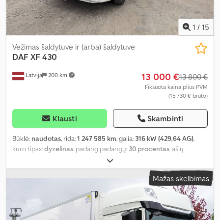
1
/
15
Vežimas šaldytuve ir (arba) šaldytuve
DAF
XF 430
13 000 €
Latvija
200 km
13 800 €
Fiksuota kaina plius PVM
(15 730 € bruto)
Klausti
Skambinti
Būklė:
naudotas
, rida:
1 247 585 km
, galia:
316 kW (429,64 AG)
,
kuro tipas:
dyzelinas
, padang padangų:
30 procentas
, ašių
konfigūracija:
6x2
, kuras:
dyzelinas
, spalva:
balta
, vairuotojo
kabina:
miegamoji kabina
, pavaros tipas:
automatinis
, emisijos
Mažas skelbimas
klasė:
Euro 3
, pakaba:
oras
, krovinio erdvės tūris:
61 m³
, krovimo
vietos ilgis:
9 400 mm
, krovinių skyriaus plotis:
2 500 mm
, krovos
erdvės aukštis:
2 600 mm
, Gamybos metai:
2003
, Įranga:
elektrinis
langų reguliavimas, galinis keltuvas, kruizo kontrolė, oro